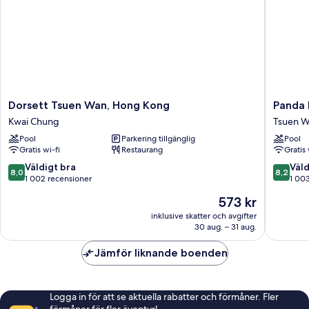
Dorsett
Panda
Dorsett Tsuen Wan, Hong Kong
Panda 
Tsuen
Hotel
Kwai Chung
Tsuen 
Wan,
Tsuen
Pool
Parkering tillgänglig
Pool
Hong
Wan
Gratis wi-fi
Restaurang
Gratis 
Kong
Kwai
8.0
8.2
Väldigt bra
Väld
8,0
8,2
Chung
av
av
1 002 recensioner
1 00
10,
10,
Priset
573 kr
Väldigt
Väldigt
är
bra,
bra,
inklusive skatter och avgifter
573 kr
30 aug. – 31 aug.
1 002 recensioner
1 003 re
Jämför liknande boenden
Logga in för att se aktuella rabatter och förmåner. Fler
förmåner för fler äventyr!