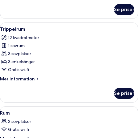
information
om
Se priser
Standard
tvåbäddsrum
Öppna
Ett hotellrum med två sängar, en stor 
7
Trippelrum
alla
12 kvadratmeter
foton
1 sovrum
för
Trippelrum
3 sovplatser
3 enkelsängar
Gratis wi-fi
Mer
Mer information
information
om
Se priser
Trippelrum
Öppna
Ett hotellrum med två sängar, ett skri
16
Rum
alla
2 sovplatser
foton
Gratis wi-fi
för
Rum