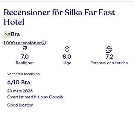
Recensioner för Silka Far East
Recensioner
Hotel
Bra
6,8
1 000 recensioner
7,0
8,0
7,2
Renlighet
Läge
Personal och service
Recensioner
Verifierad recension
6/10 Bra
23 mars 2026
Översätt med hjälp av Google
Good location