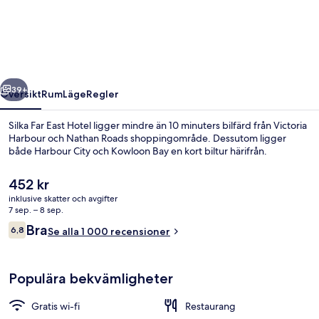
East
Hotel
regående
Nästa
39+
Översikt
Rum
Läge
Regler
Silka Far East Hotel ligger mindre än 10 minuters bilfärd från Victoria
Harbour och Nathan Roads shoppingområde. Dessutom ligger
både Harbour City och Kowloon Bay en kort biltur härifrån.
Det
452 kr
nuvarande
inklusive skatter och avgifter
priset
7 sep. – 8 sep.
är
Recensioner
Bra
6,8
Se alla 1 000 recensioner
452 kr
6,8 av 10,
Boendets ingång
Populära bekvämligheter
Gratis wi-fi
Restaurang