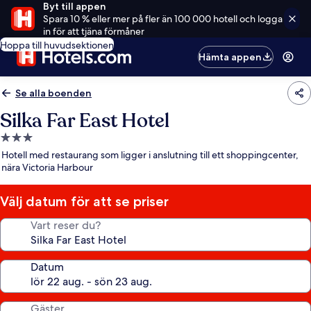
Byt till appen
Spara 10 % eller mer på fler än 100 000 hotell och logga
in för att tjäna förmåner
Hoppa till huvudsektionen
Hämta appen
Se alla boenden
Silka Far East Hotel
3.0-
stjärnigt
Hotell med restaurang som ligger i anslutning till ett shoppingcenter,
boende
nära Victoria Harbour
Välj datum för att se priser
Vart reser du?
Datum
Gäster