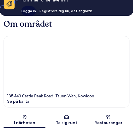
Logga in
Registrera dig nu, det är gratis
Om området
135-143 Castle Peak Road, Tsuen Wan, Kowloon
Se på karta
Karta
I närheten
Ta sig runt
Restauranger