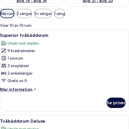
aug. 14 - aug. 16
aug. 21 - aug. 23
Tillgängliga
Alla rum
2 sängar
3+ sängar
1 säng
filter
för
Visar 10 av 10 rum
rum
Öppna
Ett hotellrum med två sängar, en tv 
9
Superior tvåbäddsrum
alla
Utsikt mot staden
foton
9 kvadratmeter
för
Superior
1 sovrum
tvåbäddsrum
3 sovplatser
2 enkelsängar
Gratis wi-fi
Mer
Mer information
information
om
Se priser
Superior
tvåbäddsrum
Öppna
Ett hotellrum med två separata sängar
10
Tvåbäddsrum Deluxe
alla