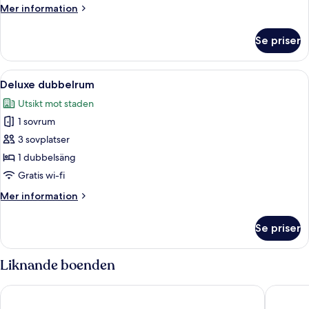
Mer
Mer information
information
om
Se priser
Superior
dubbelrum
Öppna
Ett modernt hotellrum med en stor sän
11
Deluxe dubbelrum
alla
Utsikt mot staden
foton
1 sovrum
för
Deluxe
3 sovplatser
dubbelrum
1 dubbelsäng
Gratis wi-fi
Mer
Mer information
information
om
Se priser
Deluxe
dubbelrum
Liknande boenden
Dorsett Tsuen Wan, Hong Kong
Panda Ho