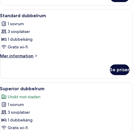
Öppna
Ett kompakt hotellrum med en enkel s
7
Standard dubbelrum
alla
1 sovrum
foton
3 sovplatser
för
Standard
1 dubbelsäng
dubbelrum
Gratis wi-fi
Mer
Mer information
information
om
Se priser
Standard
dubbelrum
Öppna
Ett modernt hotellrum med en stor sän
8
Superior dubbelrum
alla
Utsikt mot staden
foton
1 sovrum
för
Superior
3 sovplatser
dubbelrum
1 dubbelsäng
Gratis wi-fi