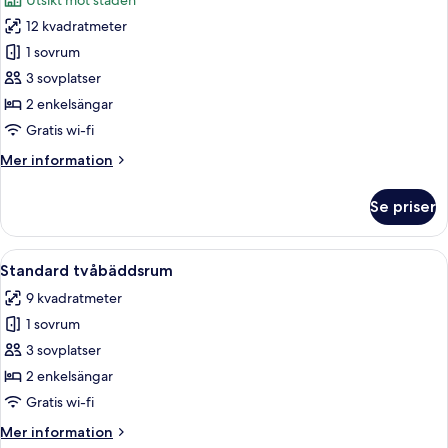
Utsikt mot staden
foton
12 kvadratmeter
för
Tvåbäddsrum
1 sovrum
Deluxe
3 sovplatser
2 enkelsängar
Gratis wi-fi
Mer
Mer information
information
om
Se priser
Tvåbäddsrum
Deluxe
Öppna
Ett hotellrum med två sängar, en tv 
7
Standard tvåbäddsrum
alla
9 kvadratmeter
foton
1 sovrum
för
Standard
3 sovplatser
tvåbäddsrum
2 enkelsängar
Gratis wi-fi
Mer
Mer information