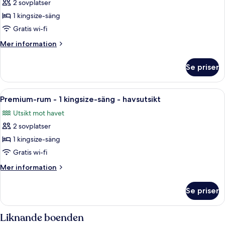
utsikt
2 sovplatser
för
mot
Lyxrum
1 kingsize-säng
staden
-
Gratis wi-fi
1
Mer
Mer information
kingsize-
information
säng
om
Se priser
Lyxrum
-
-
balkong
1
Öppna
Ett hotellrum med en stor säng, en stol
-
11
kingsize-
Premium-rum - 1 kingsize-säng - havsutsikt
alla
säng
havsutsikt
Utsikt mot havet
-
foton
balkong
2 sovplatser
för
-
Premium-
1 kingsize-säng
havsutsikt
rum
Gratis wi-fi
-
Mer
Mer information
1
information
kingsize-
om
Se priser
Premium-
säng
rum
-
-
Liknande boenden
havsutsikt
1