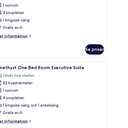
methyst
1 sovrum
rand
3 sovplatser
xecutive
1 kingsize-säng
Gratis wi-fi
er
r information
formation
m
Se priser
ethyst
rand
ecutive
tora fönster.
ng, ett nattduksbord, en lampa och en tv som är monterad på väggen.
ppna
Ett hotellrum med två sängar, ett skrivbord oc
10
methyst One Bed Room Executive Suite
la
Utsikt mot staden
oton
62 kvadratmeter
ör
methyst
1 sovrum
ne
4 sovplatser
ed
1 kingsize-säng och 1 enkelsäng
oom
Gratis wi-fi
xecutive
er
r information
uite
formation