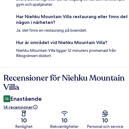
gym och spatjänster.
Har Niehku Mountain Villa restaurang eller finns det
någon i närheten?
Ja, det finns en restaurang på boendet.
Hur är området vid Niehku Mountain Villa?
Niehku Mountain Villa ligger 12 minuters promenad från
Riksgränsen skidort.
Recensioner för Niehku Mountain
Recensioner
Villa
Enastående
10
14 recensioner
10
10
10
Renlighet
Bekvämligheter
Personal och service