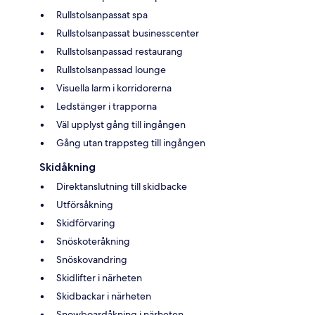
Rullstolsanpassat spa
Rullstolsanpassat businesscenter
Rullstolsanpassad restaurang
Rullstolsanpassad lounge
Visuella larm i korridorerna
Ledstänger i trapporna
Väl upplyst gång till ingången
Gång utan trappsteg till ingången
Skidåkning
Direktanslutning till skidbacke
Utförsåkning
Skidförvaring
Snöskoteråkning
Snöskovandring
Skidlifter i närheten
Skidbackar i närheten
Snowboardåkning i närheten