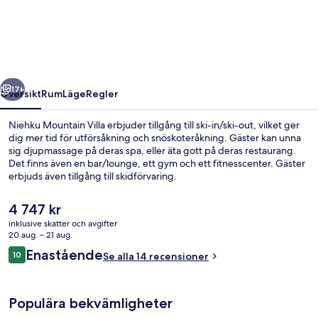
Villa
regående
Nästa
17+
Översikt
Rum
Läge
Regler
Niehku Mountain Villa erbjuder tillgång till ski-in/ski-out, vilket ger
dig mer tid för utförsåkning och snöskoteråkning. Gäster kan unna
sig djupmassage på deras spa, eller äta gott på deras restaurang.
Det finns även en bar/lounge, ett gym och ett fitnesscenter. Gäster
erbjuds även tillgång till skidförvaring.
Det
4 747 kr
nuvarande
inklusive skatter och avgifter
priset
20 aug. – 21 aug.
Boendets fasad
är
Recensioner
Enastående
10
Se alla 14 recensioner
4 747 kr
10 av 10,
Populära bekvämligheter