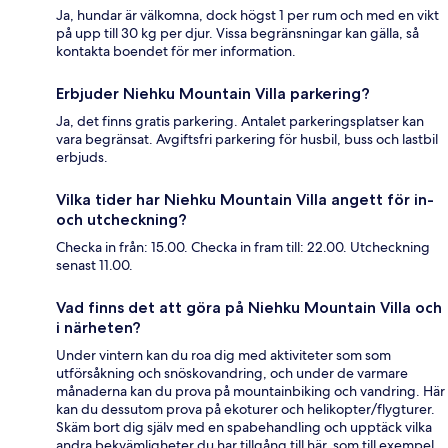
Ja, hundar är välkomna, dock högst 1 per rum och med en vikt
på upp till 30 kg per djur. Vissa begränsningar kan gälla, så
kontakta boendet för mer information.
Erbjuder Niehku Mountain Villa parkering?
Ja, det finns gratis parkering. Antalet parkeringsplatser kan
vara begränsat. Avgiftsfri parkering för husbil, buss och lastbil
erbjuds.
Vilka tider har Niehku Mountain Villa angett för in-
och utcheckning?
Checka in från: 15.00. Checka in fram till: 22.00. Utcheckning
senast 11.00.
Vad finns det att göra på Niehku Mountain Villa och
i närheten?
Under vintern kan du roa dig med aktiviteter som som
utförsåkning och snöskovandring, och under de varmare
månaderna kan du prova på mountainbiking och vandring. Här
kan du dessutom prova på ekoturer och helikopter/flygturer.
Skäm bort dig själv med en spabehandling och upptäck vilka
andra bekvämligheter du har tillgång till här, som till exempel