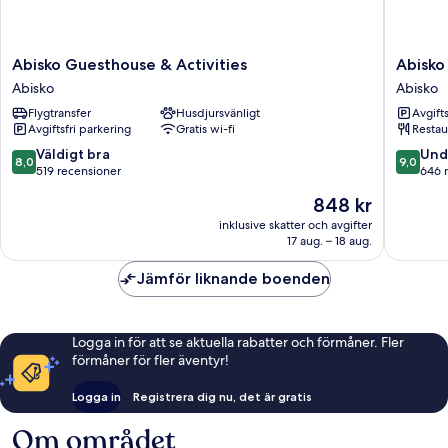
Abisko
Abisko
Abisko Guesthouse & Activities
Abisko
Guesthouse
Turiststa
Abisko
Abisko
&
STF
Flygtransfer
Husdjursvänligt
Avgift
Activities
Abisko
Avgiftsfri parkering
Gratis wi-fi
Restau
Abisko
8.0
9.0
Väldigt bra
Und
8,0
9,0
av
av
519 recensioner
646 
10,
10,
Priset
848 kr
Väldigt
Underba
är
bra,
646 rec
inklusive skatter och avgifter
848 kr
17 aug. – 18 aug.
519 recensioner
Jämför liknande boenden
Logga in för att se aktuella rabatter och förmåner. Fler
förmåner för fler äventyr!
Logga in
Registrera dig nu, det är gratis
Om området