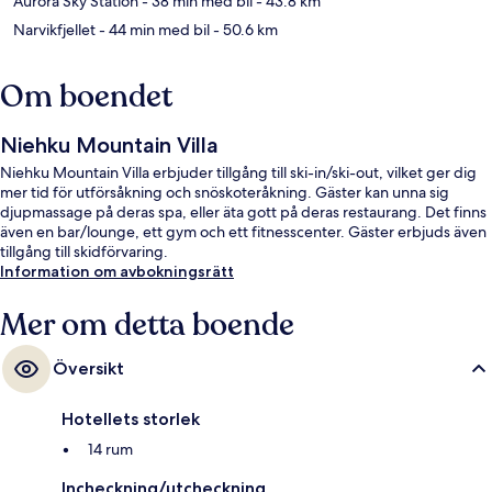
Aurora Sky Station
- 38 min med bil
- 43.8 km
Narvikfjellet
- 44 min med bil
- 50.6 km
Om boendet
Niehku Mountain Villa
Niehku Mountain Villa erbjuder tillgång till ski-in/ski-out, vilket ger dig
mer tid för utförsåkning och snöskoteråkning. Gäster kan unna sig
djupmassage på deras spa, eller äta gott på deras restaurang. Det finns
även en bar/lounge, ett gym och ett fitnesscenter. Gäster erbjuds även
tillgång till skidförvaring.
Information om avbokningsrätt
Mer om detta boende
Översikt
Hotellets storlek
14 rum
Incheckning/utcheckning