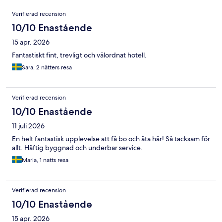
Recensioner
Verifierad recension
10/10 Enastående
15 apr. 2026
Fantastiskt fint, trevligt och välordnat hotell.
Sara, 2 nätters resa
Verifierad recension
10/10 Enastående
11 juli 2026
En helt fantastisk upplevelse att få bo och äta här! Så tacksam för
allt. Häftig byggnad och underbar service.
Maria, 1 natts resa
Verifierad recension
10/10 Enastående
15 apr. 2026