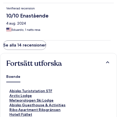
Verifierad recension
10/10 Enastående
4 aug. 2024
Eduardo, 1 natts resa
Se alla 14 recensioner
Fortsätt utforska
Boende
L
Abisko Turiststation STF
ä
L
Arctic Lodge
n
ä
L
Meteorologen Ski Lodge
k
n
ä
L
Abisko Guesthouse & Activities
t
k
n
ä
L
Ribo Apartment Riksgränsen
i
t
k
n
ä
L
Hotell Fjället