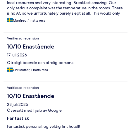
local resources and very interesting. Breakfast amazing. Our
only serious complaint was the temperature in the rooms. There
is no AC so we unfortunately barely slept at all. This would only
be a problem in the summer though.
Manfred, 1 natts resa
Verifierad recension
10/10 Enastående
17 juli 2026
Otroligt boende och otrolig personal
Christoffer, 1 natts resa
Verifierad recension
10/10 Enastående
23 juli 2025
Översätt med hjälp av Google
Fantastisk
Fantastisk personal, og veldig fint hotell!