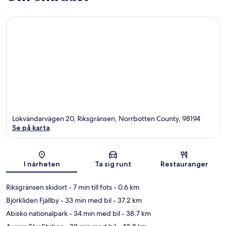
Lokvändarvägen 20, Riksgränsen, Norrbotten County, 98194
Se på karta
Karta
I närheten
Ta sig runt
Restauranger
Riksgränsen skidort
- 7 min till fots
- 0.6 km
Björkliden Fjällby
- 33 min med bil
- 37.2 km
Abisko nationalpark
- 34 min med bil
- 38.7 km