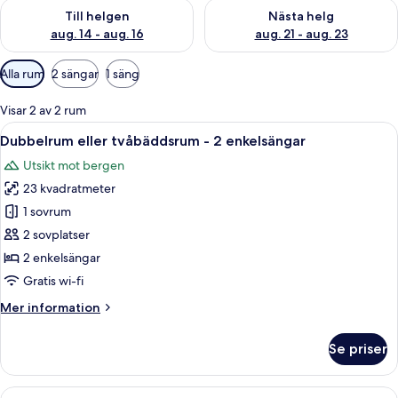
Kontrollera tillgängligheten för den här helgen aug. 14 - aug. 
Kontrollera tillgängligheten fö
Till helgen
Nästa helg
aug. 14 - aug. 16
aug. 21 - aug. 23
Tillgängliga
Alla rum
2 sängar
1 säng
filter
för
Visar 2 av 2 rum
rum
Öppna
En snyggt bäddad säng med ett rutigt 
3
Dubbelrum eller tvåbäddsrum - 2 enkelsängar
alla
Utsikt mot bergen
foton
23 kvadratmeter
för
Dubbelrum
1 sovrum
eller
2 sovplatser
tvåbäddsrum
2 enkelsängar
-
Gratis wi-fi
2
Mer
Mer information
enkelsängar
information
om
Se priser
Dubbelrum
eller
tvåbäddsrum
Öppna
En modern hotellobby med en soffa, 