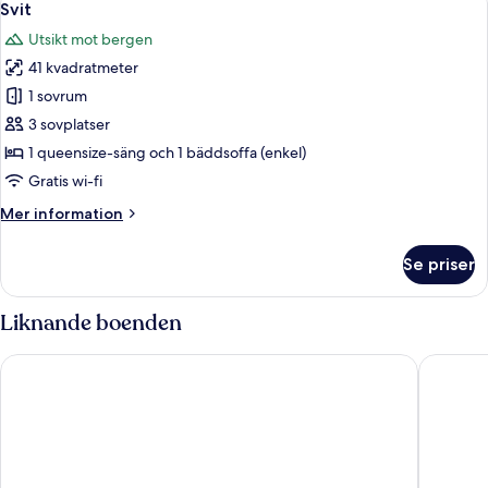
1
-
Svit
alla
2
Utsikt mot bergen
enkelsängar
foton
41 kvadratmeter
för
Svit
1 sovrum
3 sovplatser
1 queensize-säng och 1 bäddsoffa (enkel)
Gratis wi-fi
Mer
Mer information
information
om
Se priser
Svit
Liknande boenden
Abisko Guesthouse & Activities
Abisko Tu