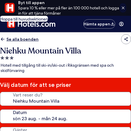
Byt till appen
Spara 10 % eller mer på fler än 100 000 hotell och logga
in för att tjäna förmåner
Hoppa till huvudsektionen
Hämta appen
Se alla boenden
Niehku Mountain Villa
3.0-
stjärnigt
Hotell med tillgång till ski-in/ski-out i Riksgränsen med spa och
boende
skidförvaring
Välj datum för att se priser
Vart reser du?
Datum
Gäster