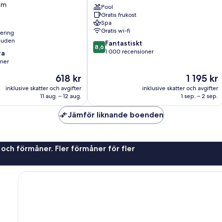
um
Pool
Front
Gratis frukost
Hotel
Spa
Isla
Gratis wi-fi
nering
Holbox
juden
8.6
Fantastiskt
8,6
av
1 000 recensioner
ra
10,
oner
Fantastiskt,
Priset
Priset
618 kr
1 195 kr
1 000 recensioner
är
är
inklusive skatter och avgifter
inklusive skatter och avgifter
618 kr
1 195 kr
11 aug. – 12 aug.
1 sep. – 2 sep.
r
Jämför liknande boenden
 och förmåner. Fler förmåner för fler