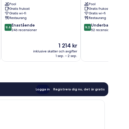
Pool
Pool
Isla
Holbox
Gratis frukost
Gratis frukost
Holbox
centrum
Gratis wi-fi
Gratis wi-fi
Restaurang
Restaurang
9.4
9.0
Enastående
Underbart
9,4
9,0
av
av
246 recensioner
52 recensioner
10,
10,
Enastående,
Underbart,
Priset
1 214 kr
246 recensioner
52 recensioner
är
inklusive skatter och avgifter
inklusive s
1 214 kr
1 sep. – 2 sep.
Logga in
Registrera dig nu, det är gratis