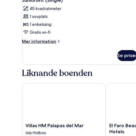
Juniorsvit (Single)
alla
45 kvadratmeter
foton
1 sovplats
för
Juniorsvit
1 enkelsäng
(Single)
Gratis wi-fi
Mer
Mer information
information
om
Se prise
Juniorsvit
(Single)
Liknande boenden
Villas HM Palapas del Mar
El Faro Beach
Villas
El
Villas HM Palapas del Mar
El Faro Bea
HM
Faro
Hotels
Isla Holbox
Palapas
Beach