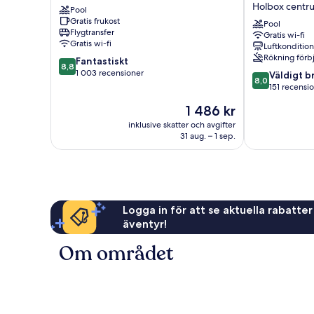
Holbox centr
Pool
del
Front
Gratis frukost
Mar
by
Pool
Flygtransfer
Gratis wi-fi
Isla
ÓOL
Gratis wi-fi
Luftkonditio
Holbox
Hotels
Rökning förb
8.8
Fantastiskt
Holbox
8,8
av
1 003 recensioner
8.0
centrum
Väldigt b
8,0
10,
av
151 recensi
Fantastiskt,
10,
Priset
1 486 kr
1 003 recensioner
Väldigt
är
bra,
inklusive skatter och avgifter
1 486 kr
31 aug. – 1 sep.
151 recensione
Logga in för att se aktuella rabatter
äventyr!
Om området