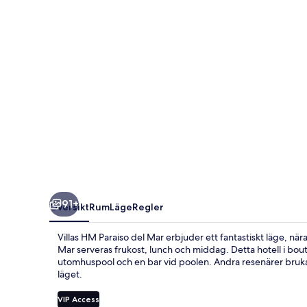
Mar
91+
Översikt
Rum
Läge
Regler
Villas HM Paraiso del Mar erbjuder ett fantastiskt läge, nä
Mar serveras frukost, lunch och middag. Detta hotell i bouti
utomhuspool och en bar vid poolen. Andra resenärer bruk
läget.
VIP Access