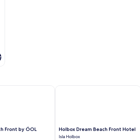
r
 Front by ÓOL Hotels
Holbox Dream Beach Front Hotel
Holbox
ch Front by ÓOL
Holbox Dream Beach Front Hotel
Dream
Isla Holbox
Beach