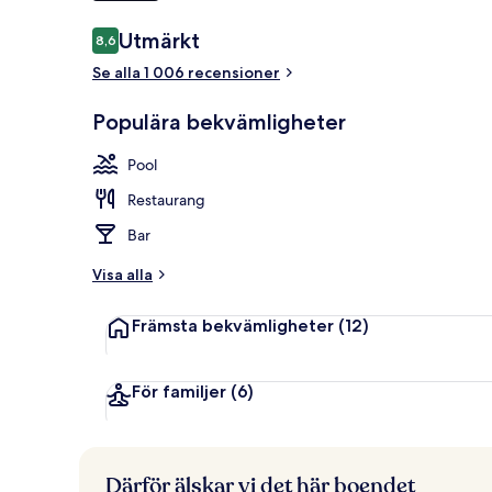
Recensioner
Utmärkt
8,6
8,6 av 10,
Trädgård
Se alla 1 006 recensioner
Populära bekvämligheter
Pool
Restaurang
Bar
Visa alla
Främsta bekvämligheter
(12)
För familjer
(6)
Därför älskar vi det här boendet