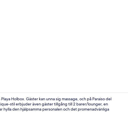
Property vi
ra Playa Holbox. Gäster kan unna sig massage, och på Paraiso del
que-stil erbjuder även gäster tillgång till 2 barer/lounger, en
ar hylla den hjälpsamma personalen och det promenadvänliga
Trädgård