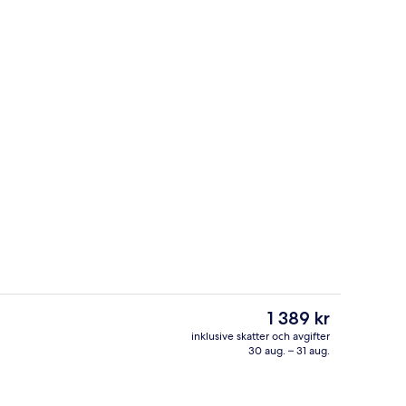
Utomhuspool, parasoller och solstolar
deo
Det
1 389 kr
nuvarande
inklusive skatter och avgifter
priset
30 aug. – 31 aug.
Svit Superior - bubbelbad | Sängtill
är
1 389 kr