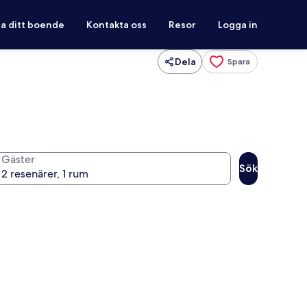
ra ditt boende
Kontakta oss
Resor
Logga in
Dela
Spara
Gäster
Sök