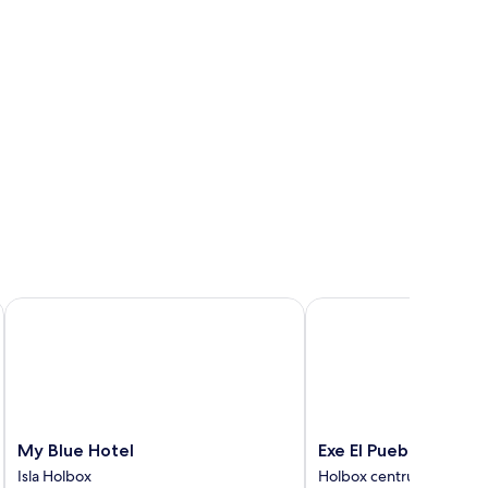
My Blue Hotel
Exe El Pueblito
My
Exe
My Blue Hotel
Exe El Pueblito
Blue
El
Isla Holbox
Holbox centrum
Hotel
Pueblito