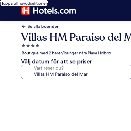
Hoppa till huvudsektionen
Se alla boenden
Villas HM Paraiso del 
4.0-
stjärnigt
Boutique med 2 barer/lounger nära Playa Holbox
boende
Välj datum för att se priser
Vart reser du?
Fotogalleri
för
Villas
HM
Paraiso
del