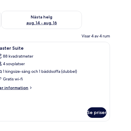
är helgen aug. 7 - aug. 9
Kontrollera tillgängligheten för nästa helg aug. 14 - aug. 16
Nästa helg
aug. 14 - aug. 16
Visar 4 av 4 rum
åtölj i rotting.
, en stol, en takfläkt och en väggmonterad TV.
ppna
Ett takförsett utomhusområde med trädgårds
11
aster Suite
la
88 kvadratmeter
oton
4 sovplatser
ör
aster
1 kingsize-säng och 1 bäddsoffa (dubbel)
uite
Gratis wi-fi
er
r information
formation
m
ster
ite
Se priser