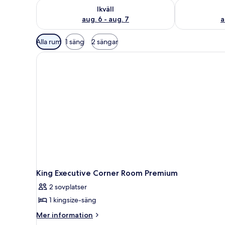
Kontrollera tillgängligheten för ikväll aug. 6 - aug. 7
Kontrollera ti
Ikväll
aug. 6 - aug. 7
a
Tillgängliga
Alla rum
1 säng
2 sängar
filter
för
rum
King Executive Corner Room Premium
2 sovplatser
1 kingsize-säng
Mer
Mer information
information