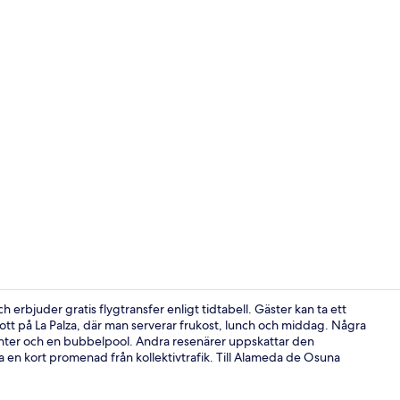
Lobbyloung
h erbjuder gratis flygtransfer enligt tidtabell. Gäster kan ta ett
tt på La Palza, där man serverar frukost, lunch och middag. Några
center och en bubbelpool. Andra resenärer uppskattar den
Sängtillbehö
en kort promenad från kollektivtrafik. Till Alameda de Osuna