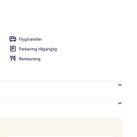
pen utomhuspool och solstolar
Flygtransfer
Parkering tillgänglig
Restaurang