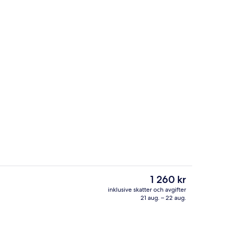
e
Mötesrum
Det
1 260 kr
nuvarande
inklusive skatter och avgifter
priset
21 aug. – 22 aug.
r av högsta kvalitet och minibar
Lobbylounge
är
1 260 kr