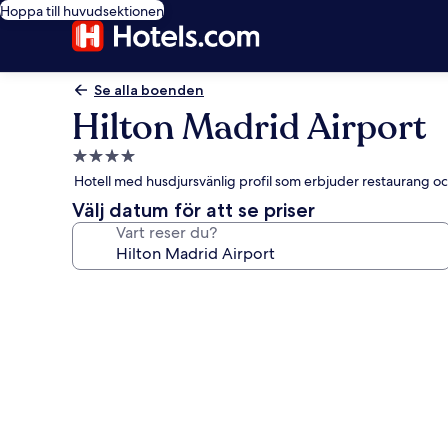
Hoppa till huvudsektionen
Se alla boenden
Hilton Madrid Airport
4.0-
stjärnigt
Hotell med husdjursvänlig profil som erbjuder restaurang och 
boende
Välj datum för att se priser
Vart reser du?
Fotogalleri
för
Hilton
Madrid
Airport