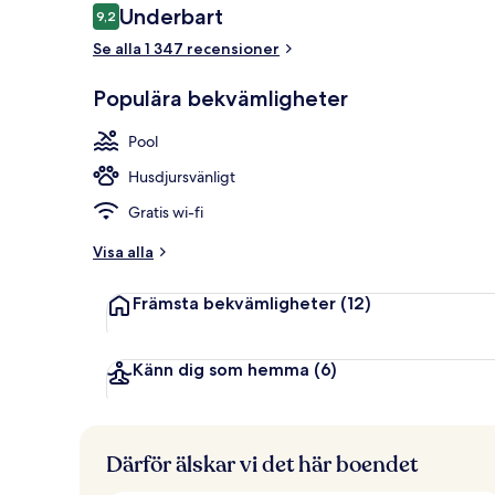
Recensioner
Underbart
9,2
9,2 av 10,
Se alla 1 347 recensioner
En säsongsöp
Populära bekvämligheter
Pool
Husdjursvänligt
Gratis wi-fi
Visa alla
Främsta bekvämligheter
(12)
Känn dig som hemma
(6)
Därför älskar vi det här boendet