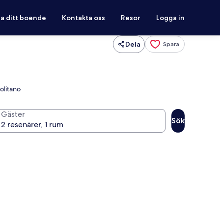
ra ditt boende
Kontakta oss
Resor
Logga in
Dela
Spara
olitano
Gäster
Sök