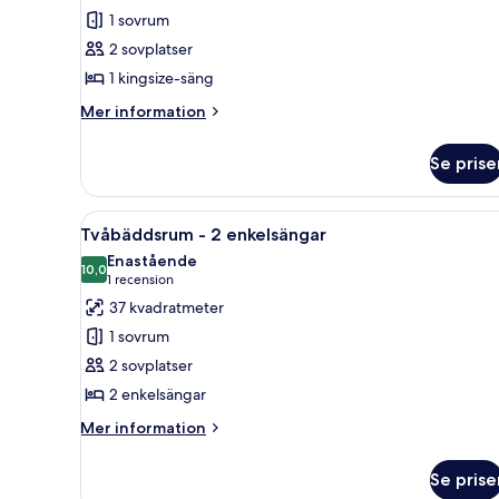
Rum
1 sovrum
-
2 sovplatser
1
1 kingsize-säng
kingsize-
säng
Mer
Mer information
information
om
Se prise
Rum
-
1
Öppna
Ett modernt hotellrum med en 
3
kingsize-
Tvåbäddsrum - 2 enkelsängar
alla
säng
Enastående
foton
10,0
10,0 av 10
(1 recension)
1 recension
för
37 kvadratmeter
Tvåbäddsrum
1 sovrum
-
2 sovplatser
2
2 enkelsängar
enkelsängar
Mer
Mer information
information
om
Se prise
Tvåbäddsrum