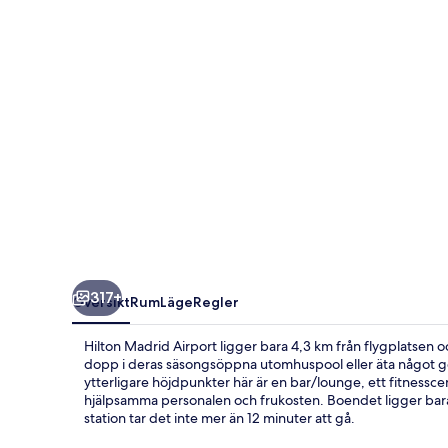
317+
Översikt
Rum
Läge
Regler
Hilton Madrid Airport ligger bara 4,3 km från flygplatsen oc
dopp i deras säsongsöppna utomhuspool eller äta något go
ytterligare höjdpunkter här är en bar/lounge, ett fitness
hjälpsamma personalen och frukosten. Boendet ligger bara 
station tar det inte mer än 12 minuter att gå.