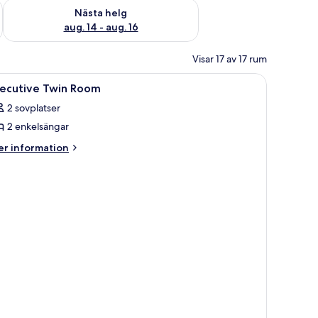
är helgen aug. 7 - aug. 9
Kontrollera tillgängligheten för nästa helg aug. 14 - aug. 16
Nästa helg
aug. 14 - aug. 16
Visar 17 av 17 rum
g, sängbord, ett skrivbord och en stol.
ppna
Sängtillbehör av högsta kvalitet och minibar
14
xecutive Twin Room
la
2 sovplatser
oton
2 enkelsängar
ör
xecutive
er
r information
formation
win
m
oom
ecutive
in
oom