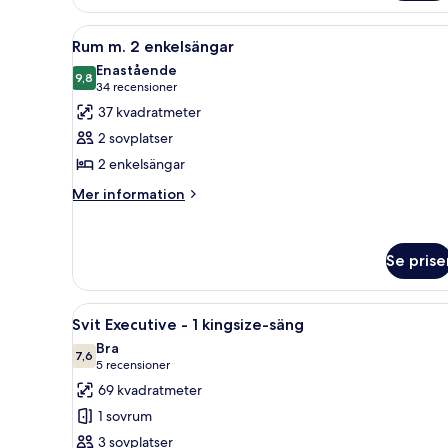
-
2
Öppna
Ett hotellrum med två sängar, e
9
enkelsängar
Rum m. 2 enkelsängar
alla
Enastående
foton
9,8
9,8 av 10
(34 recensioner)
34 recensioner
för
37 kvadratmeter
Rum
2 sovplatser
m.
2 enkelsängar
2
Mer
enkelsängar
Mer information
information
om
Rum
Se prise
m.
2
enkelsängar
Öppna
Ett modernt sovrum med en sto
23
Svit Executive - 1 kingsize-säng
alla
Bra
foton
7,6
7,6 av 10
(5 recensioner)
5 recensioner
för
69 kvadratmeter
Svit
1 sovrum
Executive
3 sovplatser