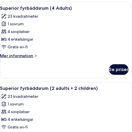
(3
Öppna
Ett hotellrum med två sängar, ett skri
12
Adults)
Superior fyrbäddsrum (4 Adults)
alla
23 kvadratmeter
foton
1 sovrum
för
Superior
4 sovplatser
fyrbäddsrum
4 enkelsängar
(4
Gratis wi-fi
Adults)
Mer
Mer information
information
om
Se priser
Superior
fyrbäddsrum
(4
Öppna
Ett hotellrum med två sängar, ett skri
12
Adults)
Superior fyrbäddsrum (2 adults + 2 children)
alla
23 kvadratmeter
foton
1 sovrum
för
Superior
4 sovplatser
fyrbäddsrum
4 enkelsängar
(2
Gratis wi-fi