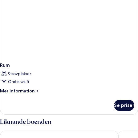
Rum
9 sovplatser
Gratis wi-fi
Mer
Mer information
information
om
Se priser
Rum
Liknande boenden
Hostal Boutique Sa Nansa
Hotel De