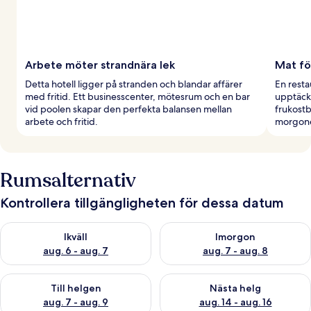
Arbete möter strandnära lek
Mat fö
Detta hotell ligger på stranden och blandar affärer
En resta
med fritid. Ett businesscenter, mötesrum och en bar
upptäckt
vid poolen skapar den perfekta balansen mellan
frukostb
arbete och fritid.
morgone
Rumsalternativ
Kontrollera tillgängligheten för dessa datum
Kontrollera tillgängligheten för ikväll aug. 6 - aug. 7
Kontrollera tillgängligheten f
Ikväll
Imorgon
aug. 6 - aug. 7
aug. 7 - aug. 8
Kontrollera tillgängligheten för den här helgen aug. 7 - aug. 9
Kontrollera tillgängligheten fö
Till helgen
Nästa helg
aug. 7 - aug. 9
aug. 14 - aug. 16