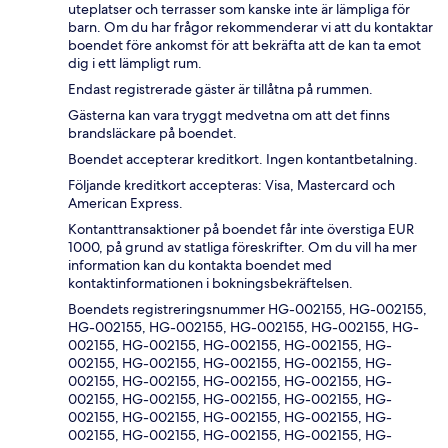
uteplatser och terrasser som kanske inte är lämpliga för
barn. Om du har frågor rekommenderar vi att du kontaktar
boendet före ankomst för att bekräfta att de kan ta emot
dig i ett lämpligt rum.
Endast registrerade gäster är tillåtna på rummen.
Gästerna kan vara tryggt medvetna om att det finns
brandsläckare på boendet.
Boendet accepterar kreditkort. Ingen kontantbetalning.
Följande kreditkort accepteras: Visa, Mastercard och
American Express.
Kontanttransaktioner på boendet får inte överstiga EUR
1000, på grund av statliga föreskrifter. Om du vill ha mer
information kan du kontakta boendet med
kontaktinformationen i bokningsbekräftelsen.
Boendets registreringsnummer HG-002155, HG-002155,
HG-002155, HG-002155, HG-002155, HG-002155, HG-
002155, HG-002155, HG-002155, HG-002155, HG-
002155, HG-002155, HG-002155, HG-002155, HG-
002155, HG-002155, HG-002155, HG-002155, HG-
002155, HG-002155, HG-002155, HG-002155, HG-
002155, HG-002155, HG-002155, HG-002155, HG-
002155, HG-002155, HG-002155, HG-002155, HG-