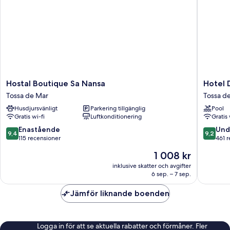
Hostal
Hotel
Hostal Boutique Sa Nansa
Hotel 
Boutique
Delfín
Tossa de Mar
Tossa d
Sa
Tossa
Husdjursvänligt
Parkering tillgänglig
Pool
Nansa
de
Gratis wi-fi
Luftkonditionering
Gratis 
Tossa
Mar
de
9.4
9.2
Enastående
Und
9,4
9,2
Mar
av
av
115 recensioner
461 
10,
10,
Priset
1 008 kr
Enastående,
Underba
är
115 recensioner
461 rece
inklusive skatter och avgifter
1 008 kr
6 sep. – 7 sep.
Jämför liknande boenden
Logga in för att se aktuella rabatter och förmåner. Fler