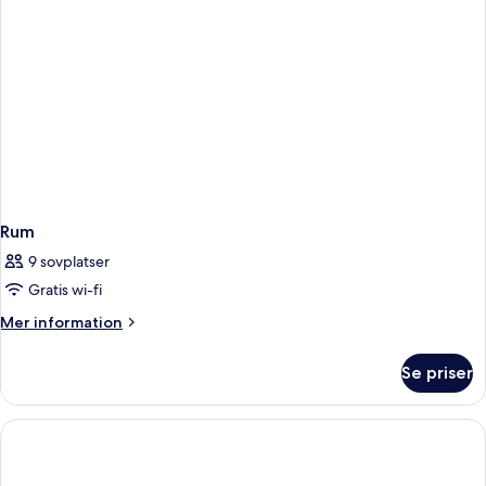
Rum
9 sovplatser
Gratis wi-fi
Mer
Mer information
information
om
Se priser
Rum