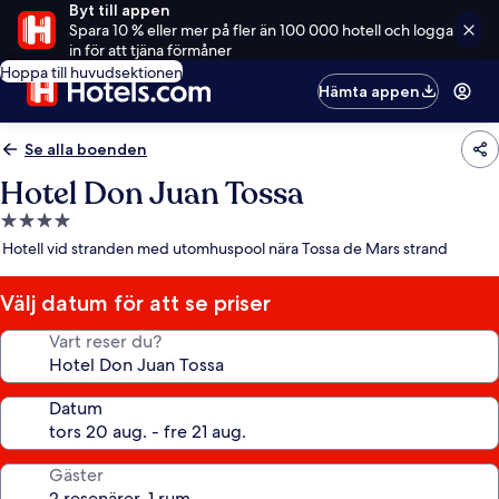
Byt till appen
Spara 10 % eller mer på fler än 100 000 hotell och logga
in för att tjäna förmåner
Hoppa till huvudsektionen
Hämta appen
Se alla boenden
Hotel Don Juan Tossa
4.0-
stjärnigt
Hotell vid stranden med utomhuspool nära Tossa de Mars strand
boende
Välj datum för att se priser
Vart reser du?
Datum
Gäster