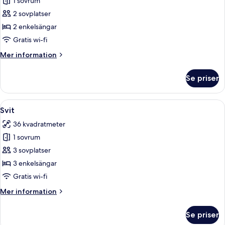
1 sovrum
för
Svit
2 sovplatser
2 enkelsängar
Gratis wi-fi
Mer
Mer information
information
om
Se priser
Svit
Öppna
Ett hotellrum med en stor säng, en sto
9
Svit
alla
36 kvadratmeter
foton
1 sovrum
för
Svit
3 sovplatser
3 enkelsängar
Gratis wi-fi
Mer
Mer information
information
om
Se priser
Svit