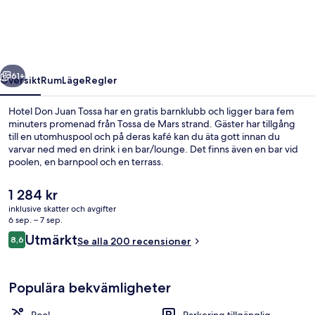
Tossa
regående
Nästa
61+
Översikt
Rum
Läge
Regler
Hotel Don Juan Tossa har en gratis barnklubb och ligger bara fem
minuters promenad från Tossa de Mars strand. Gäster har tillgång
till en utomhuspool och på deras kafé kan du äta gott innan du
varvar ned med en drink i en bar/lounge. Det finns även en bar vid
poolen, en barnpool och en terrass.
Det
1 284 kr
nuvarande
inklusive skatter och avgifter
priset
6 sep. – 7 sep.
Bar (på boendet)
är
Recensioner
Utmärkt
8,6
Se alla 200 recensioner
1 284 kr
8,6 av 10,
Populära bekvämligheter