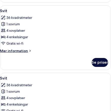
Öppna
Ett hotellrum med en stor säng, en sto
9
Svit
alla
36 kvadratmeter
foton
1 sovrum
för
Svit
4 sovplatser
4 enkelsängar
Gratis wi-fi
Mer
Mer information
information
om
Se priser
Svit
Öppna
Ett hotellrum med en stor säng, en sto
9
Svit
alla
36 kvadratmeter
foton
1 sovrum
för
Svit
4 sovplatser
4 enkelsängar
Gratis wi-fi