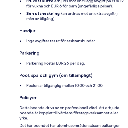
Frukostbuffé
erbjuds mot en tilläggsavgift på EUR 12
för vuxna och EUR 6 för barn (ungefärliga priser).
Sen utcheckning
kan ordnas mot en extra avgift (i
mån av tillgång).
Husdjur
Inga avgifter tas ut för assistanshundar.
Parkering
Parkering kostar EUR 26 per dag.
Pool, spa och gym (om tillämpligt)
Poolen är tillgänglig mellan 10.00 och 21.00.
Policyer
Detta boende drivs av en professionell värd. Att erbjuda
boende är kopplat till värdens företagsverksamhet eller
yrke.
Det här boendet har utomhusområden såsom balkonger,