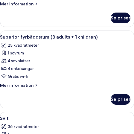
adults
Mer
Mer information
+
information
2
om
Se priser
Superior
children)
fyrbäddsrum
(2
Öppna
Ett hotellrum med två sängar, ett skri
12
adults
Superior fyrbäddsrum (3 adults + 1 children)
alla
+
23 kvadratmeter
2
foton
children)
1 sovrum
för
Superior
4 sovplatser
fyrbäddsrum
4 enkelsängar
(3
Gratis wi-fi
adults
Mer
Mer information
+
information
1
om
Se priser
Superior
children)
fyrbäddsrum
(3
Öppna
Ett hotellrum med en stor säng, en sto
9
adults
Svit
alla
+
36 kvadratmeter
1
foton
children)