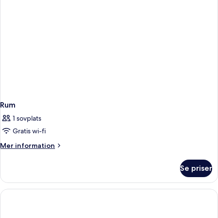
Rum
1 sovplats
Gratis wi-fi
Mer
Mer information
information
om
Se priser
Rum