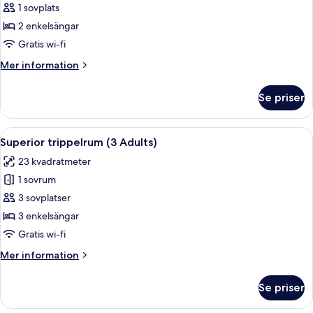
Superior
1 sovplats
dubbelrum
2 enkelsängar
för
Gratis wi-fi
1
Mer
Mer information
person
information
(1
om
Se priser
Superior
Adult)
dubbelrum
för
Öppna
Ett hotellrum med två sängar, ett skri
7
1
Superior trippelrum (3 Adults)
alla
person
23 kvadratmeter
(1
foton
Adult)
1 sovrum
för
Superior
3 sovplatser
trippelrum
3 enkelsängar
(3
Gratis wi-fi
Adults)
Mer
Mer information
information
om
Se priser
Superior
trippelrum