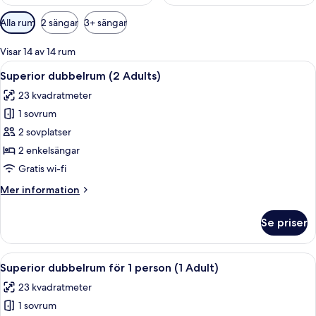
Tillgängliga
Alla rum
2 sängar
3+ sängar
filter
för
Visar 14 av 14 rum
rum
Öppna
Skrivbord, arbetsyta för laptop, gratis
7
Superior dubbelrum (2 Adults)
alla
23 kvadratmeter
foton
1 sovrum
för
Superior
2 sovplatser
dubbelrum
2 enkelsängar
(2
Gratis wi-fi
Adults)
Mer
Mer information
information
om
Se priser
Superior
dubbelrum
(2
Öppna
Skrivbord, arbetsyta för laptop, gratis
7
Adults)
Superior dubbelrum för 1 person (1 Adult)
alla
23 kvadratmeter
foton
1 sovrum
för