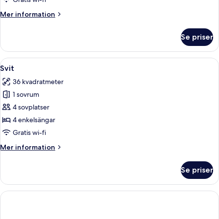
Mer
Mer information
information
om
Se priser
Svit
Öppna
Ett hotellrum med en stor säng, en sto
9
Svit
alla
36 kvadratmeter
foton
1 sovrum
för
Svit
4 sovplatser
4 enkelsängar
Gratis wi-fi
Mer
Mer information
information
om
Se priser
Svit