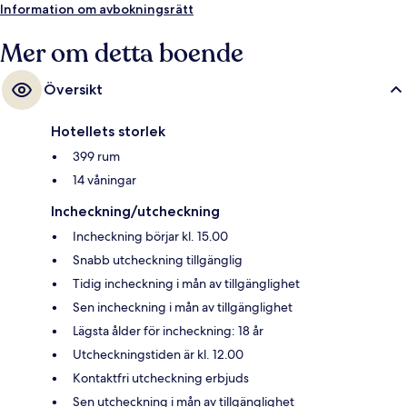
kollektivtrafiken. Lambeth North Underground Station ligger bara 5
Information om avbokningsrätt
minuter bort och till Waterloo Underground Station tar det inte mer än 9
minuter att gå.
Mer om detta boende
Översikt
Hotellets storlek
399 rum
14 våningar
Incheckning/utcheckning
Incheckning börjar kl. 15.00
Snabb utcheckning tillgänglig
Tidig incheckning i mån av tillgänglighet
Sen incheckning i mån av tillgänglighet
Lägsta ålder för incheckning: 18 år
Utcheckningstiden är kl. 12.00
Kontaktfri utcheckning erbjuds
Sen utcheckning i mån av tillgänglighet