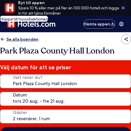
Byt till appen
Spara 10 % eller mer på fler än 100 000 hotell och logga
in för att tjäna förmåner
Hoppa till huvudsektionen
Hämta appen
Se alla boenden
Park Plaza County Hall London
Välj datum för att se priser
Vart reser du?
Datum
Gäster