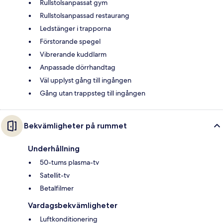
Rullstolsanpassat gym
Rullstolsanpassad restaurang
Ledstänger i trapporna
Förstorande spegel
Vibrerande kuddlarm
Anpassade dörrhandtag
Väl upplyst gång till ingången
Gång utan trappsteg till ingången
Bekvämligheter på rummet
Underhållning
50-tums plasma-tv
Satellit-tv
Betalfilmer
Vardagsbekvämligheter
Luftkonditionering