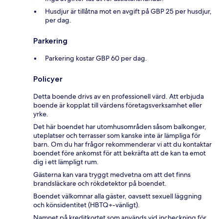
Husdjur är tillåtna mot en avgift på GBP 25 per husdjur,
per dag.
Parkering
Parkering kostar GBP 60 per dag.
Policyer
Detta boende drivs av en professionell värd. Att erbjuda
boende är kopplat till värdens företagsverksamhet eller
yrke.
Det här boendet har utomhusområden såsom balkonger,
uteplatser och terrasser som kanske inte är lämpliga för
barn. Om du har frågor rekommenderar vi att du kontaktar
boendet före ankomst för att bekräfta att de kan ta emot
dig i ett lämpligt rum.
Gästerna kan vara tryggt medvetna om att det finns
brandsläckare och rökdetektor på boendet.
Boendet välkomnar alla gäster, oavsett sexuell läggning
och könsidentitet (HBTQ+-vänligt).
Namnet på kreditkortet som används vid incheckning för