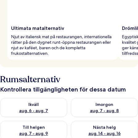
Ultimata matalternativ
Drömli
Njut av italiensk mat på restaurangen, internationella
Egyptis
rätter på den dygnet runt-öppna restaurangen eller
kvalitet
njut av kaféet, baren och de kompletta
ger kän
frukostalternativen.
tillfred
Rumsalternativ
Kontrollera tillgängligheten för dessa datum
Kontrollera tillgängligheten för ikväll aug. 6 - aug. 7
Kontrollera tillgängligheten f
Ikväll
Imorgon
aug. 6 - aug. 7
aug. 7 - aug. 8
Kontrollera tillgängligheten för den här helgen aug. 7 - aug. 9
Kontrollera tillgängligheten fö
Till helgen
Nästa helg
aug. 7 - aug. 9
aug. 14 - aug. 16