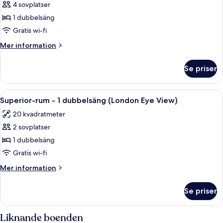
Studio
4 sovplatser
staden
Executive
(Studio)
1 dubbelsäng
(London
Gratis wi-fi
Eye
Mer
Mer information
View)
information
om
Se priser
Studio
Executive
(London
Öppna
Ett hotellrum med en stor säng, ett sk
5
Eye
Superior-rum - 1 dubbelsäng (London Eye View)
alla
View)
20 kvadratmeter
foton
2 sovplatser
för
Superior-
1 dubbelsäng
rum
Gratis wi-fi
-
Mer
Mer information
1
information
dubbelsäng
om
Se priser
Superior-
(London
rum
Eye
-
Liknande boenden
View)
1