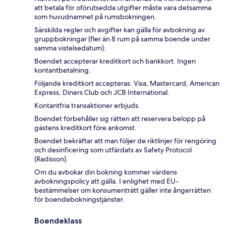
att betala för oförutsedda utgifter måste vara detsamma
som huvudnamnet på rumsbokningen.
Särskilda regler och avgifter kan gälla för avbokning av
gruppbokningar (fler än 8 rum på samma boende under
samma vistelsedatum).
Boendet accepterar kreditkort och bankkort. Ingen
kontantbetalning.
Följande kreditkort accepteras: Visa, Mastercard, American
Express, Diners Club och JCB International.
Kontantfria transaktioner erbjuds.
Boendet förbehåller sig rätten att reservera belopp på
gästens kreditkort före ankomst.
Boendet bekräftar att man följer de riktlinjer för rengöring
och desinficering som utfärdats av Safety Protocol
(Radisson).
Om du avbokar din bokning kommer värdens
avbokningspolicy att gälla. I enlighet med EU-
bestämmelser om konsumenträtt gäller inte ångerrätten
för boendebokningstjänster.
Boendeklass