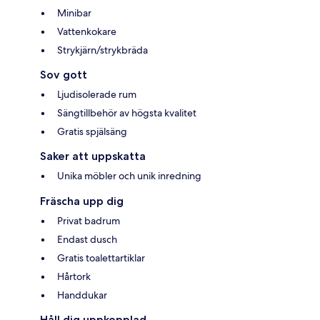
Minibar
Vattenkokare
Strykjärn/strykbräda
Sov gott
Ljudisolerade rum
Sängtillbehör av högsta kvalitet
Gratis spjälsäng
Saker att uppskatta
Unika möbler och unik inredning
Fräscha upp dig
Privat badrum
Endast dusch
Gratis toalettartiklar
Hårtork
Handdukar
Håll dig uppkopplad