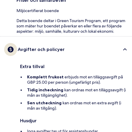
Priser och samarbeten
Miljöcertifierat boende
Detta boende deltar i Green Tourism Program, ett program
som mäter hur boendet påverkar en eller flera av följande
aspekter: miljö, samhälle, kulturarv och lokal ekonomi.
Avgifter och policyer
Extra tillval
Komplett frukost
erbjuds mot en tilläggsavgift på
GBP 25.00 per person (ungefärligt pris).
Tidig incheckning
kan ordnas mot en tilläggsavgift (i
mån av tillgänglighet).
Sen utcheckning
kan ordnas mot en extra avgift (i
mån av tillgång).
Husdjur
Inga avgifter tas ut för assistanshundar.