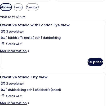
Tillgängliga
Alla rum
1 säng
2 sängar
filter
för
Visar 12 av 12 rum
rum
Öppna
Ett hotellrum med ett stort fönster, en
8
Executive Studio with London Eye View
alla
3 sovplatser
foton
1 bäddsoffa (enkel) och 1 dubbelsäng
för
Executive
Gratis wi-fi
Studio
Mer
Mer information
with
information
om
London
Se priser
Executive
Eye
Studio
View
with
Öppna
Ett hotellrum med en stor säng, ett na
8
London
Executive Studio City View
alla
Eye
3 sovplatser
View
foton
1 dubbelsäng och 1 bäddsoffa (enkel)
för
Executive
Gratis wi-fi
Studio
Mer
Mer information