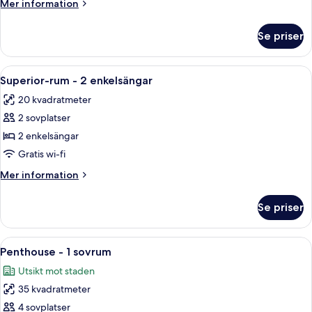
Mer
Mer information
1
information
dubbelsäng
om
Se priser
Superior-
rum
-
Öppna
Ett hotellrum med en stor säng, ett sk
6
1
Superior-rum - 2 enkelsängar
alla
dubbelsäng
20 kvadratmeter
foton
2 sovplatser
för
Superior-
2 enkelsängar
rum
Gratis wi-fi
-
Mer
Mer information
2
information
enkelsängar
om
Se priser
Superior-
rum
-
Öppna
En modern balkong med glasräcken som 
11
2
Penthouse - 1 sovrum
alla
enkelsängar
Utsikt mot staden
foton
35 kvadratmeter
för
Penthouse
4 sovplatser