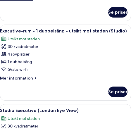
(Room)
information
om
Se priser
Studio
-
1
Öppna
Ett hotellrum med ett stort fönster, en
7
dubbelsäng
Executive-rum - 1 dubbelsäng - utsikt mot staden (Studio)
alla
(Room)
Utsikt mot staden
foton
30 kvadratmeter
för
Executive-
4 sovplatser
rum
1 dubbelsäng
-
Gratis wi-fi
1
Mer
Mer information
dubbelsäng
information
-
om
Se priser
Executive-
utsikt
rum
mot
-
Öppna
Ett hotellrum med ett stort fönster, e
staden
5
1
Studio Executive (London Eye View)
alla
(Studio)
dubbelsäng
Utsikt mot staden
-
foton
utsikt
30 kvadratmeter
för
mot