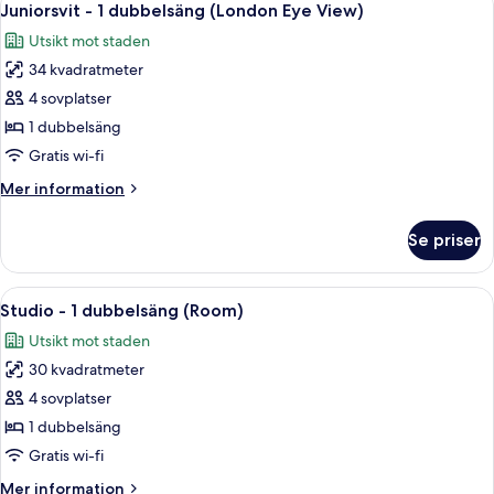
7
Juniorsvit - 1 dubbelsäng (London Eye View)
alla
Utsikt mot staden
foton
34 kvadratmeter
för
Juniorsvit
4 sovplatser
-
1 dubbelsäng
1
Gratis wi-fi
dubbelsäng
Mer
Mer information
(London
information
Eye
om
Se priser
Juniorsvit
View)
-
1
Öppna
Ett modernt hotellrum med en soffa, et
5
dubbelsäng
Studio - 1 dubbelsäng (Room)
alla
(London
Utsikt mot staden
Eye
foton
View)
30 kvadratmeter
för
Studio
4 sovplatser
-
1 dubbelsäng
1
Gratis wi-fi
dubbelsäng
Mer
Mer information