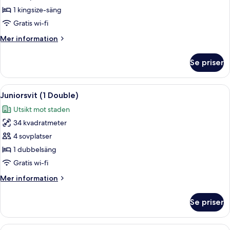
-
1 kingsize-säng
1
Gratis wi-fi
sovrum
Mer
Mer information
information
om
Se priser
Penthouse
-
1
Öppna
Ett hotellrum med en säng, ett träbo
5
sovrum
Juniorsvit (1 Double)
alla
Utsikt mot staden
foton
34 kvadratmeter
för
Juniorsvit
4 sovplatser
(1
1 dubbelsäng
Double)
Gratis wi-fi
Mer
Mer information
information
om
Se priser
Juniorsvit
(1
Double)
Öppna
Ett hotellrum med en stor säng, en tv, 