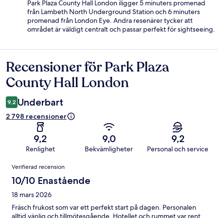
Park Plaza County Hall London iligger 5 minuters promenad
från Lambeth North Underground Station och 6 minuters
promenad från London Eye. Andra resenärer tycker att
området är väldigt centralt och passar perfekt för sightseeing.
Recensioner för Park Plaza
Recensioner
County Hall London
Underbart
9,2
2 798 recensioner
9,2
9,0
9,2
Renlighet
Bekvämligheter
Personal och service
Recensioner
Verifierad recension
10/10 Enastående
18 mars 2026
Fräsch frukost som var ett perfekt start på dagen. Personalen
alltid vänlig och tillmötesgående. Hotellet och rummet var rent