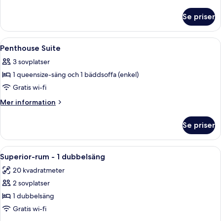
City
information
om
View
Se priser
Executive
Studio
City
Öppna
Ett hotellrum med en stor säng, en bän
10
View
Penthouse Suite
alla
3 sovplatser
foton
1 queensize-säng och 1 bäddsoffa (enkel)
för
Penthouse
Gratis wi-fi
Suite
Mer
Mer information
information
om
Se priser
Penthouse
Suite
Öppna
Ett hotellrum med en stor garderob, 
5
Superior-rum - 1 dubbelsäng
alla
20 kvadratmeter
foton
2 sovplatser
för
Superior-
1 dubbelsäng
rum
Gratis wi-fi
-