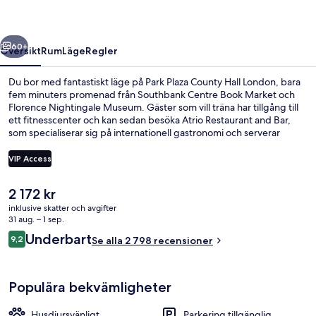
London
regående
Nästa
60+
Översikt
Rum
Läge
Regler
Du bor med fantastiskt läge på Park Plaza County Hall London, bara
fem minuters promenad från Southbank Centre Book Market och
Florence Nightingale Museum. Gäster som vill träna har tillgång till
ett fitnesscenter och kan sedan besöka Atrio Restaurant and Bar,
som specialiserar sig på internationell gastronomi och serverar
middag. Några ytterligare höjdpunkter här är en bar/lounge, en
bastu och en ångbastu. Andra resenärer brukar uppskatta boendet
VIP Access
för det centrala läget och områdets sightseeing, och även för att
det ligger så nära kollektivtrafiken. Lambeth North Underground
Det
2 172 kr
Station ligger bara 5 minuter bort och till Waterloo Underground
Egyptiska bomullslakan, sängtillbehör
nuvarande
Station tar det inte mer än 9 minuter att gå.
inklusive skatter och avgifter
priset
31 aug. – 1 sep.
är
Recensioner
Underbart
9,2
Se alla 2 798 recensioner
2 172 kr
9,2 av 10,
Populära bekvämligheter
Husdjursvänligt
Parkering tillgänglig