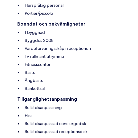
Flerspråkig personal
Portier/piccolo
Boendet och bekvämligheter
1 byggnad
Byggdes 2008
Värdeförvaringsskåp i receptionen
Tv i allmänt utrymme
Fitnesscenter
Bastu
Ångbastu
Bankettsal
Tillgänglighetsanpassning
Rullstolsanpassning
Hiss
Rullstolsanpassad conciergedisk
Rullstolsanpassad receptionsdisk