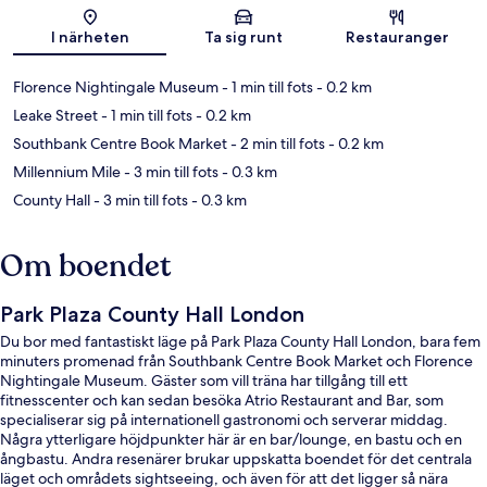
Karta
I närheten
Ta sig runt
Restauranger
Florence Nightingale Museum
- 1 min till fots
- 0.2 km
Leake Street
- 1 min till fots
- 0.2 km
Southbank Centre Book Market
- 2 min till fots
- 0.2 km
Millennium Mile
- 3 min till fots
- 0.3 km
County Hall
- 3 min till fots
- 0.3 km
Om boendet
Park Plaza County Hall London
Du bor med fantastiskt läge på Park Plaza County Hall London, bara fem
minuters promenad från Southbank Centre Book Market och Florence
Nightingale Museum. Gäster som vill träna har tillgång till ett
fitnesscenter och kan sedan besöka Atrio Restaurant and Bar, som
specialiserar sig på internationell gastronomi och serverar middag.
Några ytterligare höjdpunkter här är en bar/lounge, en bastu och en
ångbastu. Andra resenärer brukar uppskatta boendet för det centrala
läget och områdets sightseeing, och även för att det ligger så nära