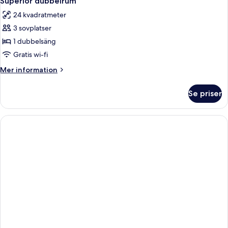
Superior dubbelrum
alla
24 kvadratmeter
foton
3 sovplatser
för
Superior
1 dubbelsäng
dubbelrum
Gratis wi-fi
Mer
Mer information
information
om
Se priser
Superior
dubbelrum