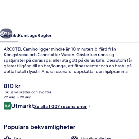
regående
Nästa
78+
Översikt
Rum
Läge
Regler
ARCOTEL Camino ligger mindre än 10 minuters bilfärd från
Königstrasse och Cannstatter Wasen. Gäster kan unna sig
spatjänster på deras spa, eller äta gott på deras kafé. Dessutom får
gäster tillgång till en bar/lounge, ett fitnesscenter och en bastu på
detta hotell i lyxstil. Andra resenärer uppskattar den hjälpsamma
personalen. Boendet ligger bara en kort promenad från
kollektivtrafik. Till Stadtbibliothek (Handwerkskammer)
Det
810 kr
tunnelbanestation tar det 5 minuter att gå och till Arnulf-Klett-Platz
nuvarande
inklusive skatter och avgifter
tunnelbanestation är det 8 minuter.
priset
22 aug. – 23 aug.
Lobby
är
Recensioner
Utmärkt
8,8
Se alla 1 007 recensioner
810 kr
8,8 av 10,
Populära bekvämligheter