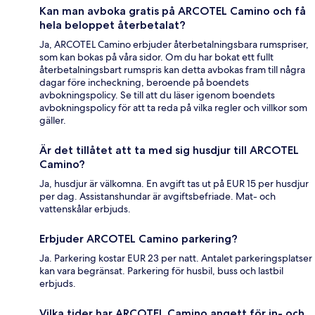
Kan man avboka gratis på ARCOTEL Camino och få
hela beloppet återbetalat?
Ja, ARCOTEL Camino erbjuder återbetalningsbara rumspriser,
som kan bokas på våra sidor. Om du har bokat ett fullt
återbetalningsbart rumspris kan detta avbokas fram till några
dagar före incheckning, beroende på boendets
avbokningspolicy. Se till att du läser igenom boendets
avbokningspolicy för att ta reda på vilka regler och villkor som
gäller.
Är det tillåtet att ta med sig husdjur till ARCOTEL
Camino?
Ja, husdjur är välkomna. En avgift tas ut på EUR 15 per husdjur
per dag. Assistanshundar är avgiftsbefriade. Mat- och
vattenskålar erbjuds.
Erbjuder ARCOTEL Camino parkering?
Ja. Parkering kostar EUR 23 per natt. Antalet parkeringsplatser
kan vara begränsat. Parkering för husbil, buss och lastbil
erbjuds.
Vilka tider har ARCOTEL Camino angett för in- och