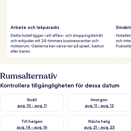
Arbete och lekparadis
Smakri
Detta hotell ligger i ett affärs- och shoppingdistrikt
Hotellet
och erbjuder ett 24-timmars businesscenter och
och inte
mötesrum. Gästerna kan varva ner på spaet, bastun
frukostb
eller baren.
Rumsalternativ
Kontrollera tillgängligheten för dessa datum
Kontrollera tillgängligheten för ikväll aug. 10 - aug. 11
Kontrollera tillgängligheten fö
Ikväll
Imorgon
aug. 10 - aug. 11
aug. 11 - aug. 12
Kontrollera tillgängligheten för den här helgen aug. 14 - aug. 
Kontrollera tillgängligheten fö
Till helgen
Nästa helg
aug. 14 - aug. 16
aug. 21 - aug. 23