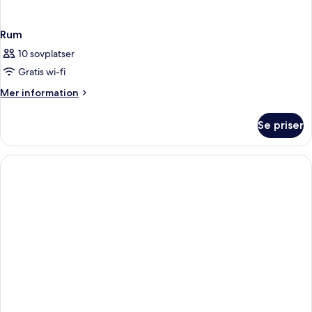
Rum
10 sovplatser
Gratis wi-fi
Mer
Mer information
information
om
Se priser
Rum