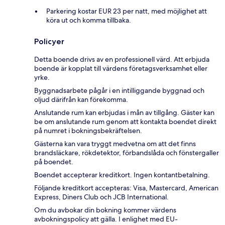
Parkering kostar EUR 23 per natt, med möjlighet att
köra ut och komma tillbaka.
Policyer
Detta boende drivs av en professionell värd. Att erbjuda
boende är kopplat till värdens företagsverksamhet eller
yrke.
Byggnadsarbete pågår i en intilliggande byggnad och
oljud därifrån kan förekomma.
Anslutande rum kan erbjudas i mån av tillgång. Gäster kan
be om anslutande rum genom att kontakta boendet direkt
på numret i bokningsbekräftelsen.
Gästerna kan vara tryggt medvetna om att det finns
brandsläckare, rökdetektor, förbandslåda och fönstergaller
på boendet.
Boendet accepterar kreditkort. Ingen kontantbetalning.
Följande kreditkort accepteras: Visa, Mastercard, American
Express, Diners Club och JCB International.
Om du avbokar din bokning kommer värdens
avbokningspolicy att gälla. I enlighet med EU-