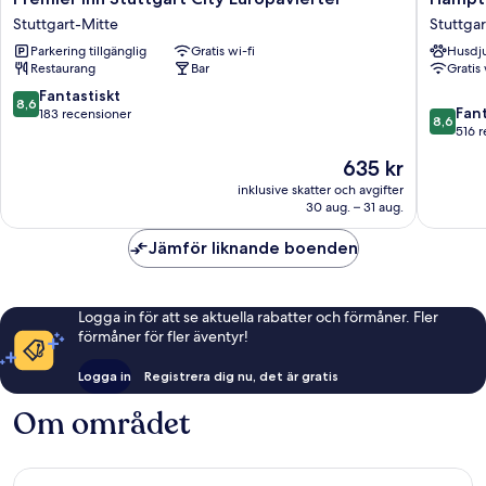
Inn
by
Stuttgart-Mitte
Stuttgar
Stuttgart
Hilton
Parkering tillgänglig
Gratis wi-fi
Husdju
City
Stuttgar
Restaurang
Bar
Gratis 
Europaviertel
City
Stuttgart-
Centre
8.6
Fantastiskt
8,6
8.6
Mitte
Stuttgar
Fant
av
183 recensioner
8,6
av
Mitte
516 
10,
10,
Fantastiskt,
Priset
635 kr
Fantastis
183 recensioner
är
516 rece
inklusive skatter och avgifter
635 kr
30 aug. – 31 aug.
Jämför liknande boenden
Logga in för att se aktuella rabatter och förmåner. Fler
förmåner för fler äventyr!
Logga in
Registrera dig nu, det är gratis
Om området