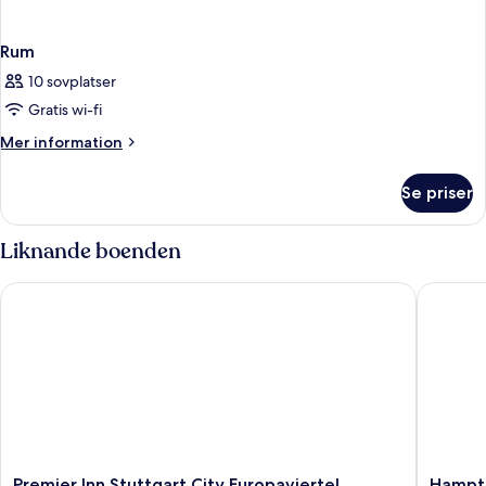
Rum
10 sovplatser
Gratis wi-fi
Mer
Mer information
information
om
Se priser
Rum
Liknande boenden
Premier Inn Stuttgart City Europaviertel
Hampton 
Premier
Hampto
Premier Inn Stuttgart City Europaviertel
Hampto