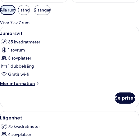
Tillgängliga
Alla rum
1 säng
2 sängar
filter
för
Visar 7 av 7 rum
rum
Öppna
Ett hotellrum med en stor säng, en sof
4
Juniorsvit
alla
35 kvadratmeter
foton
1 sovrum
för
Juniorsvit
3 sovplatser
1 dubbelsäng
Gratis wi-fi
Mer
Mer information
information
om
Se priser
Juniorsvit
Öppna
Ett hotellrum med en säng, en tv som 
5
Lägenhet
alla
75 kvadratmeter
foton
4 sovplatser
för