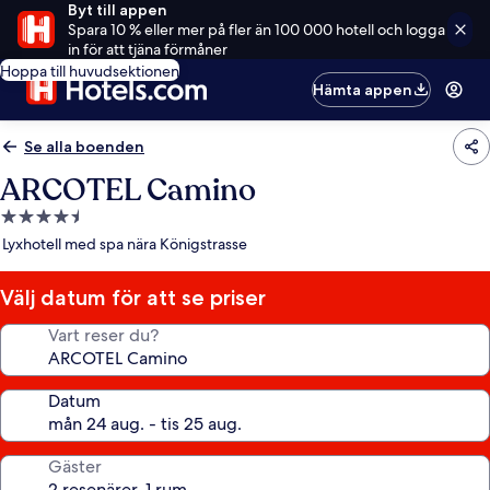
Byt till appen
Spara 10 % eller mer på fler än 100 000 hotell och logga
in för att tjäna förmåner
Hoppa till huvudsektionen
Hämta appen
Se alla boenden
ARCOTEL Camino
4.5-
stjärnigt
Lyxhotell med spa nära Königstrasse
boende
Välj datum för att se priser
Vart reser du?
Datum
Gäster