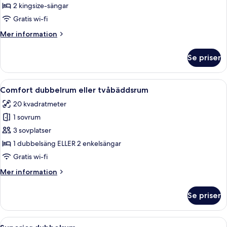
Lägenhet
2 kingsize-sängar
Gratis wi-fi
Mer
Mer information
information
om
Se priser
Lägenhet
Öppna
Ett hotellrum med två sängar, en stol
5
Comfort dubbelrum eller tvåbäddsrum
alla
20 kvadratmeter
foton
1 sovrum
för
Comfort
3 sovplatser
dubbelrum
1 dubbelsäng ELLER 2 enkelsängar
eller
Gratis wi-fi
tvåbäddsrum
Mer
Mer information
information
om
Se priser
Comfort
dubbelrum
eller
Öppna
Ett hotellrum med två sängar, ett skriv
3
tvåbäddsrum