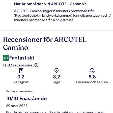
Hur är området vid ARCOTEL Camino?
ARCOTEL Camino iligger 5 minuters promenad från
Stadtbibliothek (Handwerkskammer) tunnelbanestation och 7
minuters promenad från Königstrasse.
Recensioner för ARCOTEL
Recensioner
Camino
Fantastiskt
8,8
1 007 recensioner
9,2
8,2
8,8
Renlighet
Läge
Personal och service
Recensioner
Verifierad recension
10/10 Enastående
29 mars 2026
Bodde på första våning och hörde trafiken utanför men utöver