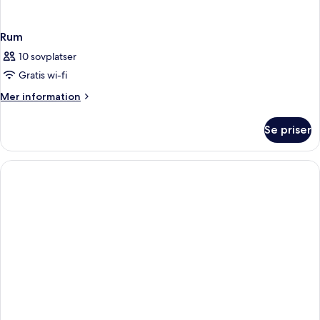
Rum
10 sovplatser
Gratis wi-fi
Mer
Mer information
information
om
Se priser
Rum