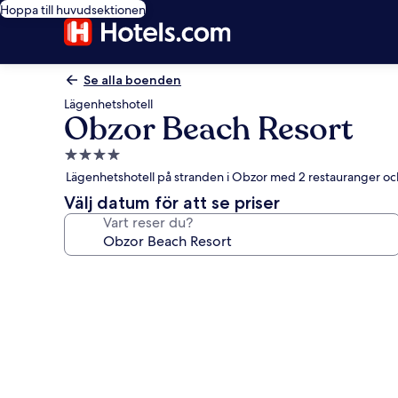
Hoppa till huvudsektionen
Se alla boenden
Lägenhetshotell
Obzor Beach Resort
4.0-
stjärnigt
Lägenhetshotell på stranden i Obzor med 2 restauranger oc
boende
Välj datum för att se priser
Vart reser du?
Fotogalleri
för
Obzor
Beach
Resort