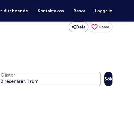
ra ditt boende
Kontakta oss
Resor
Logga in
Dela
Spara
Gäster
Sök