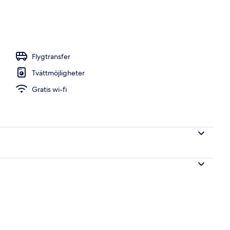
pen utomhuspool, parasoller och solstolar
Flygtransfer
Tvättmöjligheter
Gratis wi-fi