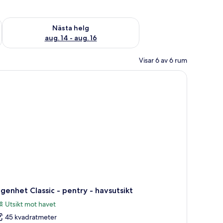
är helgen aug. 7 - aug. 9
Kontrollera tillgängligheten för nästa helg aug. 14 - aug. 16
Nästa helg
aug. 14 - aug. 16
Visar 6 av 6 rum
genhet Classic - pentry - havsutsikt
Utsikt mot havet
45 kvadratmeter