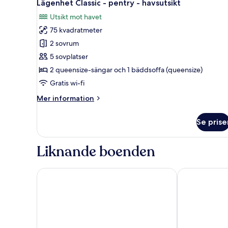
Lägenhet Classic - pentry - havsutsikt
Utsikt mot havet
75 kvadratmeter
2 sovrum
5 sovplatser
2 queensize-sängar och 1 bäddsoffa (queensize)
Gratis wi-fi
Mer
Mer information
information
om
Se prise
Lägenhet
Classic
-
Liknande boenden
pentry
-
havsutsikt
Garden of Eden Complex
Hotel Ivana P