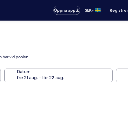
•
Öppna app
SEK
Registre
h bar vid poolen
Datum