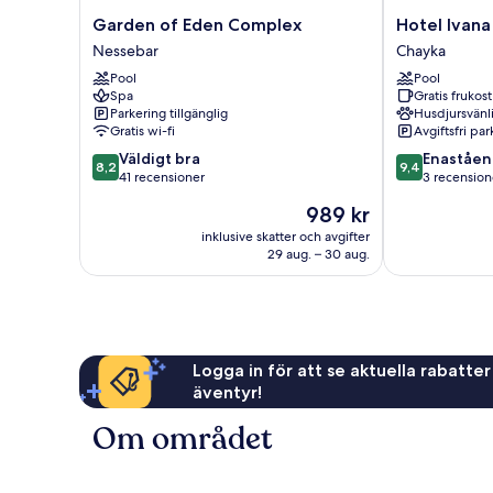
Garden
Hotel
Garden of Eden Complex
Hotel Ivana
of
Ivana
Nessebar
Chayka
Eden
Palace
Pool
Pool
Complex
Chayka
Spa
Gratis frukost
Nessebar
Parkering tillgänglig
Husdjursvänl
Gratis wi-fi
Avgiftsfri pa
8.2
9.4
Väldigt bra
Enaståe
8,2
9,4
av
av
41 recensioner
3 recension
10,
10,
Priset
989 kr
Väldigt
Enastående,
är
bra,
3 recensioner
inklusive skatter och avgifter
989 kr
29 aug. – 30 aug.
41 recensioner
Logga in för att se aktuella rabatter
äventyr!
Om området