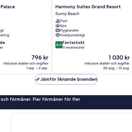
Harmony
 Palace
Harmony Suites Grand Resort
Suites
Sunny Beach
Grand
Pool
Resort
Spa
Sunny
igt
Flygtransfer
Beach
rkering
Husdjursvänligt
8.6
nde
Fantastiskt
8,6
av
er
11 recensioner
10,
Priset
Priset
796 kr
1 030 kr
Fantastiskt,
är
är
11 recensioner
inklusive skatter och avgifter
inklusive skatter och avgifter
796 kr
1 030 kr
1 sep. – 2 sep.
30 aug. – 31 aug.
Jämför liknande boenden
 och förmåner. Fler förmåner för fler