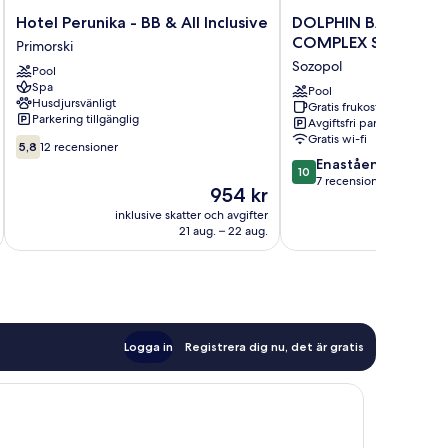
Hotel
DOLPHIN
Hotel Perunika - BB & All Inclusive
DOLPHIN BAY BOUT
Perunika
BAY
COMPLEX Sozopol
Primorski
-
BOUTIQUE
Sozopol
Pool
BB
COMPLEX
Spa
&
Sozopol
Pool
Husdjursvänligt
Gratis frukost
All
Sozopol
Parkering tillgänglig
Avgiftsfri parkering
Inclusive
Gratis wi-fi
5.8
Primorski
5,8
12 recensioner
av
10.0
Enastående
10
10,
av
7 recensioner
Priset
954 kr
12 recensioner
10,
är
inklusive skatter och avgifter
Enastående,
954 kr
21 aug. – 22 aug.
7 recensioner
Logga in
Registrera dig nu, det är gratis