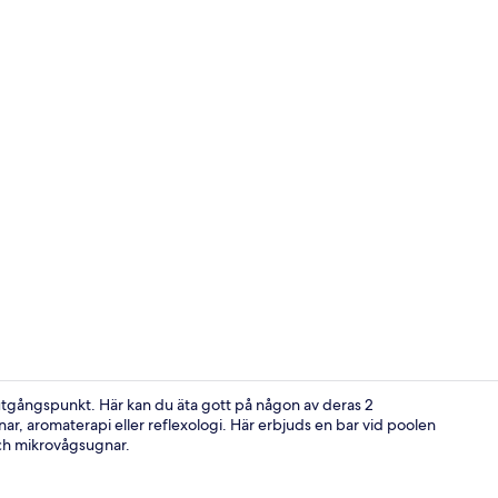
Exteriör
utgångspunkt. Här kan du äta gott på någon av deras 2
, aromaterapi eller reflexologi. Här erbjuds en bar vid poolen
och mikrovågsugnar.
På stranden,