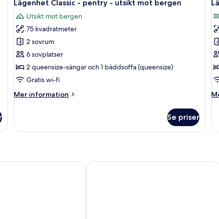
Lägenhet Classic - pentry - utsikt mot bergen
Lä
Utsikt mot bergen
75 kvadratmeter
2 sovrum
6 sovplatser
2 queensize-sängar och 1 bäddsoffa (queensize)
Gratis wi-fi
Mer
M
Mer information
Me
information
in
om
o
r
Se priser
Lägenhet
Lä
Classic
Cl
-
-
pentry
pe
-
-
utsikt
ha
alace
Harmony Suites Grand Resort
mot
bergen