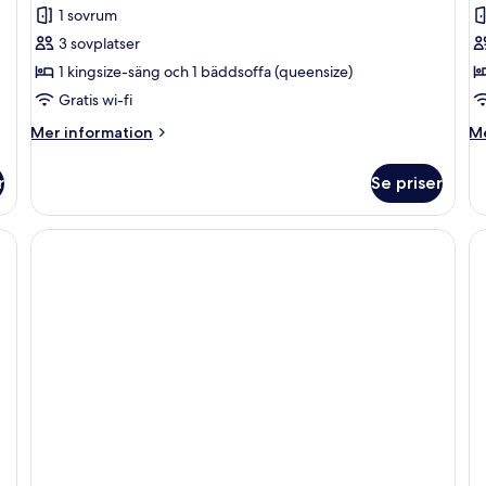
1 sovrum
3 sovplatser
1 kingsize-säng och 1 bäddsoffa (queensize)
Gratis wi-fi
Mer
M
Mer information
Me
information
in
om
o
r
Se priser
Lägenhet
Lä
Classic
Cl
-
-
pentry
pe
-
-
havsutsikt
ha