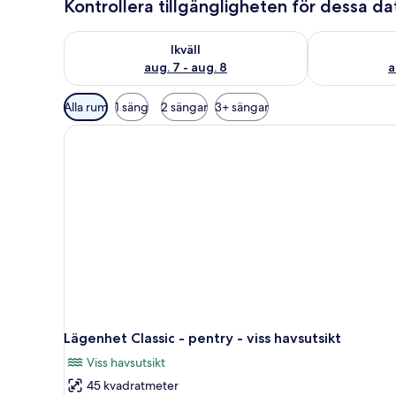
Kontrollera tillgängligheten för dessa d
Kontrollera tillgängligheten för ikväll aug. 7 - aug. 8
Kontrollera ti
Ikväll
aug. 7 - aug. 8
a
Tillgängliga
Alla rum
1 säng
2 sängar
3+ sängar
filter
för
rum
Lägenhet Classic - pentry - viss havsutsikt
Viss havsutsikt
45 kvadratmeter