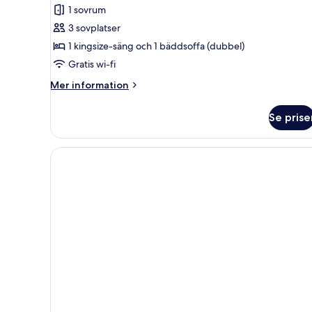
1 sovrum
3 sovplatser
1 kingsize-säng och 1 bäddsoffa (dubbel)
Gratis wi-fi
Mer
Mer information
information
om
Se prise
Lägenhet
Classic
-
pentry
-
viss
havsutsikt