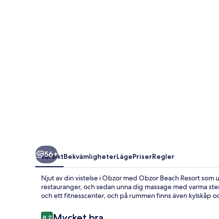
56+
Översikt
Bekvämligheter
Läge
Priser
Regler
Njut av din vistelse i Obzor med Obzor Beach Resort som 
restauranger, och sedan unna dig massage med varma stenar
och ett fitnesscenter, och på rummen finns även kylskåp 
Recensioner
Mycket bra
8,2