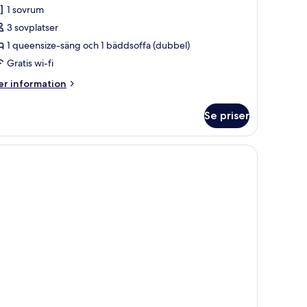
1 sovrum
3 sovplatser
1 queensize-säng och 1 bäddsoffa (dubbel)
Gratis wi-fi
er
r information
formation
m
Se priser
genhet
assic
ntry
vsutsikt