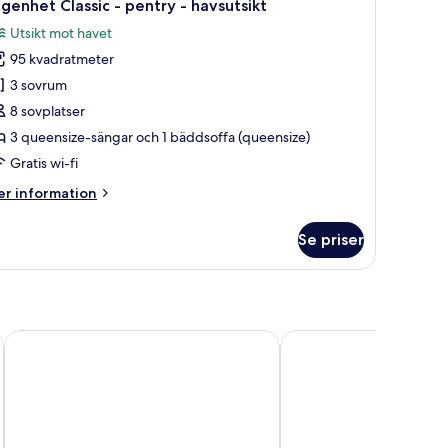
genhet Classic - pentry - havsutsikt
Utsikt mot havet
95 kvadratmeter
3 sovrum
8 sovplatser
3 queensize-sängar och 1 bäddsoffa (queensize)
Gratis wi-fi
er
r information
formation
m
Se priser
genhet
assic
ntry
vsutsikt
Hotel Perunika - BB & All Inclusive
DOLPHIN BAY BOUTIQ