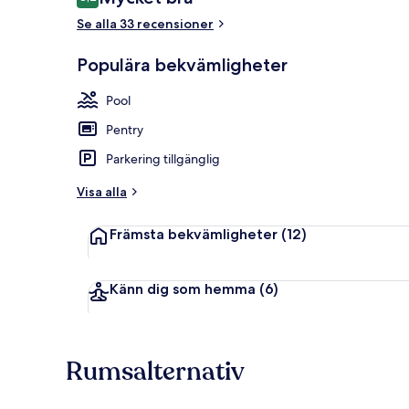
8,2 av 10,
Se alla 33 recensioner
Populära bekvämligheter
En säsongsöp
Pool
Pentry
Parkering tillgänglig
Visa alla
Främsta bekvämligheter
(12)
Känn dig som hemma
(6)
Rumsalternativ