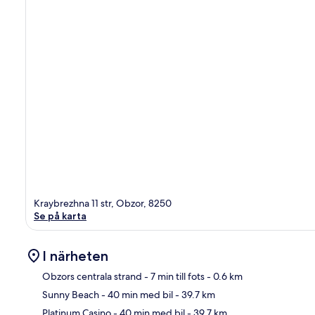
Kraybrezhna 11 str, Obzor, 8250
Se på karta
I närheten
Obzors centrala strand
- 7 min till fots
- 0.6 km
Sunny Beach
- 40 min med bil
- 39.7 km
Kar
Platinum Casino
- 40 min med bil
- 39.7 km