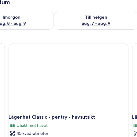
atum
llgängligheten för imorgon aug. 8 - aug. 9
Kontrollera tillgängligheten för den h
Imorgon
Till helgen
ug. 8 - aug. 9
aug. 7 - aug. 9
Lägenhet Classic - pentry - havsutsikt
Lä
Utsikt mot havet
45 kvadratmeter