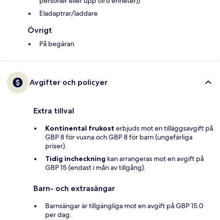
personer eller upp till 6 enheter))
Eladaptrar/laddare
Övrigt
På begäran
Avgifter och policyer
Extra tillval
Kontinental frukost
erbjuds mot en tilläggsavgift på
GBP 8 för vuxna och GBP 8 för barn (ungefärliga
priser).
Tidig incheckning
kan arrangeras mot en avgift på
GBP 15 (endast i mån av tillgång).
Barn- och extrasängar
Barnsängar är tillgängliga mot en avgift på GBP 15.0
per dag.