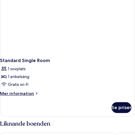
Standard Single Room
1 sovplats
1 enkelsäng
Gratis wi-fi
Mer
Mer information
information
om
Se priser
Standard
Single
Room
Liknande boenden