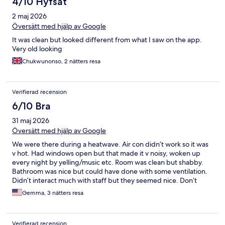
4/10 Hyfsat
2 maj 2026
Översätt med hjälp av Google
It was clean but looked different from what I saw on the app.
Very old looking
Chukwunonso, 2 nätters resa
Verifierad recension
6/10 Bra
31 maj 2026
Översätt med hjälp av Google
We were there during a heatwave. Air con didn’t work so it was
v hot. Had windows open but that made it v noisy, woken up
every night by yelling/music etc. Room was clean but shabby.
Bathroom was nice but could have done with some ventilation.
Didn’t interact much with staff but they seemed nice. Don’t
bother paying for the breakfast, there are many better options
Gemma, 3 nätters resa
nearby.
Verifierad recension