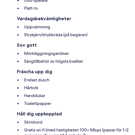
Dvd-spelare
Platt-tv
Vardagsbekvämligheter
Uppvärmning
Strykjärn/strykbräda (på begäran)
Sov gott
Mörkläggningsgardiner
Sängtillbehör av högsta kvalitet
Fräscha upp dig
Endast dusch
Hårtork
Handdukar
Toalettpapper
Håll dig uppkopplad
Skrivbord
Gratis wi-fi (med hastigheten 100+ Mbps (passar för 1–2