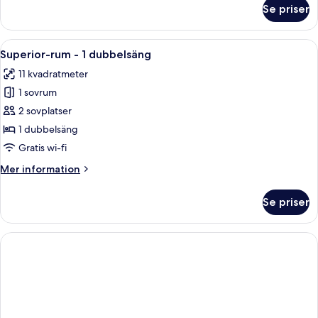
om
Se priser
Deluxe
dubbelrum
-
Öppna
Ett sovrum med en säng, ett nattduksb
5
1
Superior-rum - 1 dubbelsäng
alla
dubbelsäng
11 kvadratmeter
foton
1 sovrum
för
Superior-
2 sovplatser
rum
1 dubbelsäng
-
Gratis wi-fi
1
Mer
Mer information
dubbelsäng
information
om
Se priser
Superior-
rum
-
1
dubbelsäng