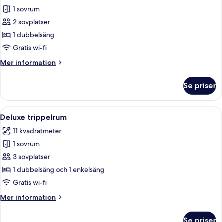
1 sovrum
för
Standard
2 sovplatser
dubbelrum
1 dubbelsäng
Gratis wi-fi
Mer
Mer information
information
om
Se priser
Standard
dubbelrum
Öppna
Ett rum med en säng, ett skrivbord, en
5
Deluxe trippelrum
alla
11 kvadratmeter
foton
1 sovrum
för
Deluxe
3 sovplatser
trippelrum
1 dubbelsäng och 1 enkelsäng
Gratis wi-fi
Mer
Mer information
information
om
Se priser