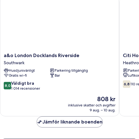
a&o London Docklands Riverside
Citi Hot
a&o
Citi
a&o London Docklands Riverside
Citi H
London
Hotel
Southwark
Heathr
Docklands
London
Husdjursvänligt
Parkering tillgänglig
Parkeri
Riverside
Heathr
Gratis wi-fi
Bar
Luftko
Southwark
Heathr
8.0
6.8
Väldigt bra
6,8
110 r
8,0
av
av
1 014 recensioner
10,
10,
Priset
808 kr
Väldigt
110 rece
är
bra,
inklusive skatter och avgifter
808 kr
9 aug. – 10 aug.
1 014 recensioner
Jämför liknande boenden