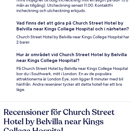
finns möjlighet till tidig incheckning mot en avgift på GBP 15 (i
mån av tillgång). Utcheckning senast 11.00. Kontaktfri
incheckning och utcheckning erbjuds.
Vad finns det att göra på Church Street Hotel by
Belvilla near Kings College Hospital och i närheten?
Church Street Hotel by Belvilla near Kings College Hospital har
2 barer.
Hur är området vid Church Street Hotel by Belvilla
near Kings College Hospital?
På Church Street Hotel by Belvilla near Kings College Hospital
bor du i Southwark, mitt i London. En av de populära
attraktionerna är London Eye, som ligger 8 minuter med bil
härifrån. Andra resenärer tycker att detta hotell har ett bra
läge.
Recensioner för Church Street
Recensioner
Hotel by Belvilla near Kings