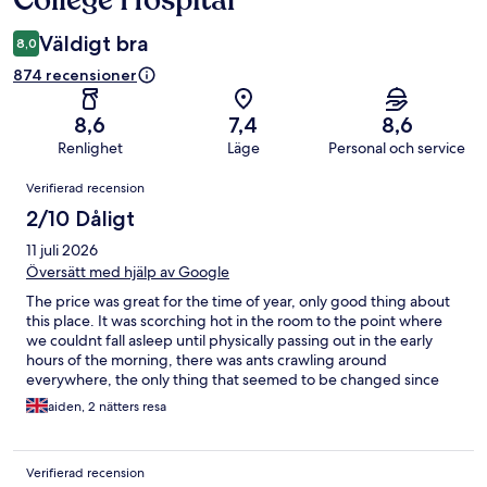
College Hospital
Väldigt bra
8,0
874 recensioner
8,6
7,4
8,6
Renlighet
Läge
Personal och service
Recensioner
Verifierad recension
2/10 Dåligt
11 juli 2026
Översätt med hjälp av Google
The price was great for the time of year, only good thing about
this place. It was scorching hot in the room to the point where
we couldnt fall asleep until physically passing out in the early
hours of the morning, there was ants crawling around
everywhere, the only thing that seemed to be changed since
the previous residents were the bed and the towels, odd smell
aiden, 2 nätters resa
in the place, worst hotel ive ever stayed in. A word of advice:
spend the extra few hundred for a premier inn or something.
Verifierad recension