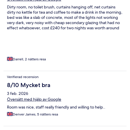
Dirty room, no toilet brush, curtains hanging off, net curtains
dirty no kettle for tea and coffee to make a drink in the morning,
bed was like a slab of concrete, most of the lights not working
very dark, very noisy with cheap secondary glazing that had no
effect whatsoever, cost £240 for two nights was worth around
£40 a night would never stay there again and definitely wouldn’t
recommend and wardrobe door hanging loose,
Darrell, 2 nätters resa
Verifierad recension
8/10 Mycket bra
3 feb. 2026
Översätt med hjälp av Google
Room was nice, staff really friendly and willing to help..
Denver James, 5 nätters resa