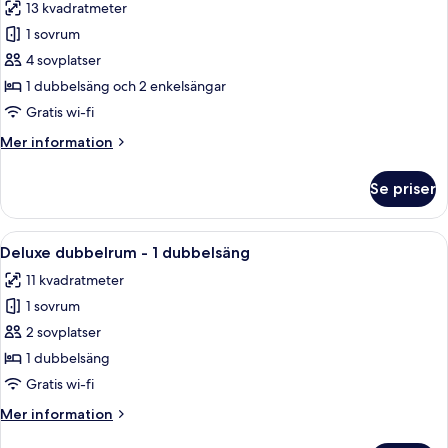
13 kvadratmeter
foton
1 sovrum
för
Familjerum
4 sovplatser
-
1 dubbelsäng och 2 enkelsängar
flera
Gratis wi-fi
sängar
Mer
Mer information
information
om
Se priser
Familjerum
-
flera
Öppna
Ett sovrum med en orange vägg, en sän
6
sängar
Deluxe dubbelrum - 1 dubbelsäng
alla
11 kvadratmeter
foton
1 sovrum
för
Deluxe
2 sovplatser
dubbelrum
1 dubbelsäng
-
Gratis wi-fi
1
Mer
Mer information
dubbelsäng
information