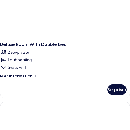
Deluxe Room With Double Bed
2 sovplatser
1 dubbelsäng
Gratis wi-fi
Mer
Mer information
information
om
Se priser
Deluxe
Room
With
Double
Bed