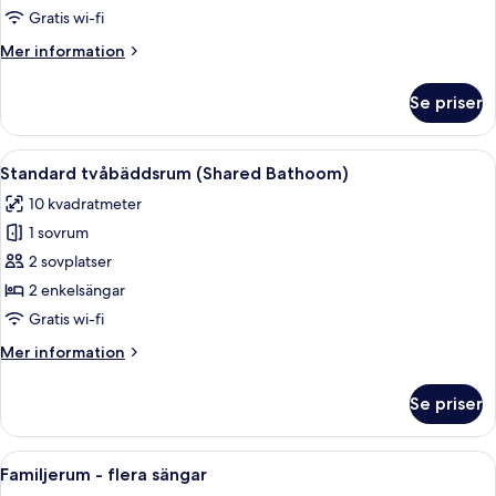
-
Gratis wi-fi
1
Mer
Mer information
dubbelsäng
information
(Shared
om
Se priser
Standard
Bathoom)
dubbelrum
-
Öppna
En säng med vita sängkläder, en möns
6
1
Standard tvåbäddsrum (Shared Bathoom)
alla
dubbelsäng
10 kvadratmeter
(Shared
foton
Bathoom)
1 sovrum
för
Standard
2 sovplatser
tvåbäddsrum
2 enkelsängar
(Shared
Gratis wi-fi
Bathoom)
Mer
Mer information
information
om
Se priser
Standard
tvåbäddsrum
(Shared
Öppna
Ett sovrum med en säng, en stol, ett n
8
Bathoom)
Familjerum - flera sängar
alla