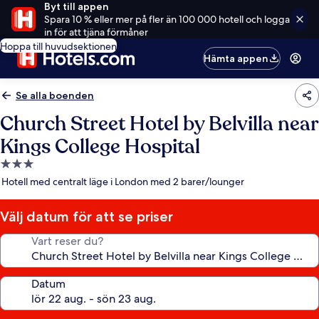
Byt till appen
Spara 10 % eller mer på fler än 100 000 hotell och logga
in för att tjäna förmåner
Hoppa till huvudsektionen
Hämta appen
Se alla boenden
Church Street Hotel by Belvilla near
Kings College Hospital
3.0-
stjärnigt
Hotell med centralt läge i London med 2 barer/lounger
boende
Välj datum för att se priser
Vart reser du?
Datum