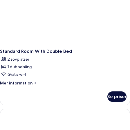
Standard Room With Double Bed
2 sovplatser
1 dubbelsäng
Gratis wi-fi
Mer
Mer information
information
om
Se priser
Standard
Room
With
Double
Bed