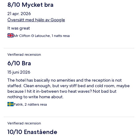
8/10 Mycket bra
21 apr. 2026
Översätt med hjälp av Google
It was great
Mr Clifton G Latouche, 1 natts resa
Verifierad recension
6/10 Bra
15 juni 2026
The hotel has basically no amenities and the reception is not
staffed. Clean enough, but very stiff bed and cold room, maybe
because I hit it in-between two heat waves? Not bad but
nothing to write home about.
Patrik, 2 nätters resa
Verifierad recension
10/10 Enastående