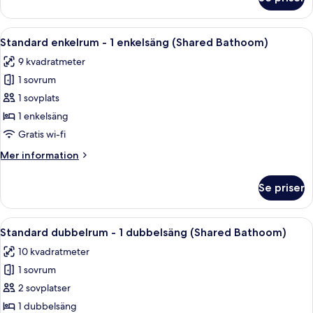
Deluxe
trippelrum
Öppna
Ett rum med en säng, en stol och en dö
5
Standard enkelrum - 1 enkelsäng (Shared Bathoom)
alla
9 kvadratmeter
foton
1 sovrum
för
Standard
1 sovplats
enkelrum
1 enkelsäng
-
Gratis wi-fi
1
Mer
Mer information
enkelsäng
information
(Shared
om
Se priser
Standard
Bathoom)
enkelrum
-
Öppna
Ett sovrum med en säng, ett nattduks
5
1
Standard dubbelrum - 1 dubbelsäng (Shared Bathoom)
alla
enkelsäng
10 kvadratmeter
(Shared
foton
Bathoom)
1 sovrum
för
Standard
2 sovplatser
dubbelrum
1 dubbelsäng