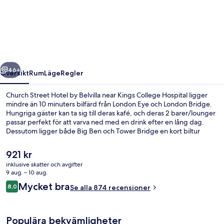
Street
Hotel
by
Belvilla
near
regående
Nästa
Kings
46+
Översikt
Rum
Läge
Regler
College
Church Street Hotel by Belvilla near Kings College Hospital ligger
Hospital
mindre än 10 minuters bilfärd från London Eye och London Bridge.
Hungriga gäster kan ta sig till deras kafé, och deras 2 barer/lounger
passar perfekt för att varva ned med en drink efter en lång dag.
Dessutom ligger både Big Ben och Tower Bridge en kort biltur
härifrån. Resenärer brukar tala mycket väl om den hjälpsamma
personalen och frukosten.
Det
921 kr
nuvarande
inklusive skatter och avgifter
priset
9 aug. – 10 aug.
Kontinental frukost varje dag mot avg
är
Recensioner
Mycket bra
8,0
Se alla 874 recensioner
921 kr
8,0 av 10,
Populära bekvämligheter