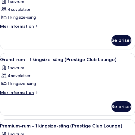
1 sovrum
-
foton
staden
utsikt
4 sovplatser
för
mot
Lyxrum
1 kingsize-säng
staden
-
Mer
Mer information
1
information
om
kingsize-
Se priser
Lyxrum
säng
-
(Prestige
1
Öppna
Executive lounge
10
Club
kingsize-
Grand-rum - 1 kingsize-säng (Prestige Club Lounge)
alla
säng
Lounge)
1 sovrum
(Prestige
foton
Club
4 sovplatser
för
Lounge)
Grand-
1 kingsize-säng
rum
Mer
Mer information
-
information
om
1
Se priser
Grand-
kingsize-
rum
säng
-
Öppna
Executive lounge
9
(Prestige
1
Premium-rum - 1 kingsize-säng (Prestige Club Lounge)
alla
kingsize-
Club
1 sovrum