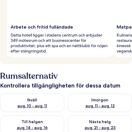
Arbete och fritid fulländade
Matpar
Detta hotell ligger i stadens centrum och erbjuder
Kulinari
349 mötesrum och ett businesscenter för
restaur
produktivitet, plus ett spa och en nattklubb för nöjen
kinesisk
efter stängningstid.
veganska
Rumsalternativ
Kontrollera tillgängligheten för dessa datum
Kontrollera tillgängligheten för ikväll aug. 10 - aug. 11
Kontrollera tillgängligheten fö
Ikväll
Imorgon
aug. 10 - aug. 11
aug. 11 - aug. 12
Kontrollera tillgängligheten för den här helgen aug. 14 - aug. 
Kontrollera tillgängligheten fö
Till helgen
Nästa helg
aug. 14 - aug. 16
aug. 21 - aug. 23