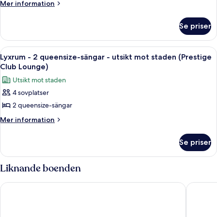
-
Mer
Mer information
2
information
om
queensize-
Se priser
Lyxrum
sängar
-
(Strip
2
Öppna
Executive lounge
8
View)
queensize-
Lyxrum - 2 queensize-sängar - utsikt mot staden (Prestige
alla
sängar
Club Lounge)
(Strip
foton
Utsikt mot staden
View)
för
4 sovplatser
Lyxrum
2 queensize-sängar
-
2
Mer
Mer information
information
queensize-
om
sängar
Se priser
Lyxrum
-
-
utsikt
2
Liknande boenden
queensize-
mot
sängar
staden
The Venetian Resort Las Vegas
Paris La
-
(Prestige
utsikt
Club
mot
staden