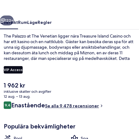
Venetian
regående
Nästa
122+
Översikt
Rum
Läge
Regler
The Palazzo at The Venetian ligger nära Treasure Island Casino och
har ett kasino och en nattklubb. Gäster kan besöka deras spa för att
unna sig djupmassage, bodywraps eller ansiktsbehandlingar, och
kan dessutom äta lunch och middag på Miznon, en av deras 11
restauranger, där man specialiserar sig på medelhavsköket. Detta
hotell i lyxstil erbjuder även gäster tillgång till 2 poolbarer, en
utomhuspool och en bar/lounge. Andra resenärer uppskattar
VIP Access
poolen och den hjälpsamma personalen. Boendet ligger bara en
kort promenad från kollektivtrafik. Till Harrah’s and The LINQ Station
Det
1 962 kr
tar det inte mer än 11 minuter att gå.
Bar (på boendet)
nuvarande
inklusive skatter och avgifter
priset
12 aug. – 13 aug.
är
Recensioner
Enastående
9,4
Se alla 9 478 recensioner
1 962 kr
9,4 av 10,
Populära bekvämligheter
Pool
Spa