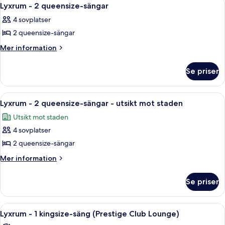
Öppna
5
Lounge)
sängar
Lyxrum - 2 queensize-sängar
alla
(Prestige
4 sovplatser
Club
foton
Lounge)
2 queensize-sängar
för
Lyxrum
Mer
Mer information
information
-
om
2
Se priser
Lyxrum
queensize-
-
sängar
2
Öppna
Sängtillbehör av högsta kvalitet och 
6
queensize-
Lyxrum - 2 queensize-sängar - utsikt mot staden
alla
sängar
Utsikt mot staden
foton
4 sovplatser
för
Lyxrum
2 queensize-sängar
-
Mer
Mer information
2
information
om
queensize-
Se priser
Lyxrum
sängar
-
-
2
Öppna
Executive lounge
9
utsikt
queensize-
Lyxrum - 1 kingsize-säng (Prestige Club Lounge)
alla
sängar
mot