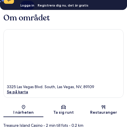
Logga in
Registrera dig nu, det är gratis
Om området
3325 Las Vegas Blvd. South, Las Vegas, NV, 89109
Se på karta
Karta
I närheten
Ta sig runt
Restauranger
Treasure Island Casino
- 2 min till fots
- 0.2 km