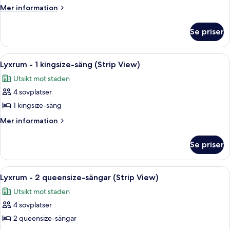
1
Mer
Mer information
information
kingsize-
om
säng
Se priser
Lyxrum
-
-
utsikt
1
Öppna
Ett modernt hotellrum med utsikt över 
7
kingsize-
mot
Lyxrum - 1 kingsize-säng (Strip View)
alla
säng
staden
Utsikt mot staden
-
foton
(Prestige
utsikt
4 sovplatser
för
Club
mot
Lyxrum
1 kingsize-säng
staden
Lounge)
-
(Prestige
Mer
Mer information
Club
1
information
Lounge)
om
kingsize-
Se priser
Lyxrum
säng
-
(Strip
1
Öppna
Ett modernt hotellrum med utsikt över 
6
View)
kingsize-
Lyxrum - 2 queensize-sängar (Strip View)
alla
säng
Utsikt mot staden
(Strip
foton
View)
4 sovplatser
för
Lyxrum
2 queensize-sängar