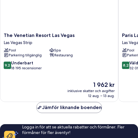
Lounge)
(Prestige
Club
Lounge)
The
Paris
The Venetian Resort Las Vegas
Paris 
Venetian
Las
Las Vegas Strip
Las Vega
Resort
Vegas
Pool
Spa
Pool
Las
Resort
Parkering tillgänglig
Restaurang
Parkeri
Vegas
&
Las
Casino
9.2
8.2
Underbart
Väld
9,2
8,2
Vegas
Las
av
av
18 195 recensioner
32 0
Strip
Vegas
10,
10,
Strip
Underbart,
Väldigt
Priset
1 962 kr
18 195 recensioner
bra,
är
32 054 
inklusive skatter och avgifter
1 962 kr
12 aug. – 13 aug.
Jämför liknande boenden
Logga in för att se aktuella rabatter och förmåner. Fler
förmåner för fler äventyr!