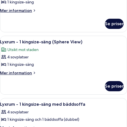
1 kingsize-säng
för
Premium-
Mer
Mer information
information
rum
om
-
Se priser
Premium-
1
rum
kingsize-
-
Öppna
Ett hotellrum med ett stort fönster, et
7
1
säng
Lyxrum - 1 kingsize-säng (Sphere View)
alla
kingsize-
Utsikt mot staden
säng
foton
4 sovplatser
för
Lyxrum
1 kingsize-säng
-
Mer
Mer information
1
information
om
kingsize-
Se priser
Lyxrum
säng
-
(Sphere
1
Öppna
Ett rymligt hotellrum med en stor sän
5
View)
kingsize-
Lyxrum - 1 kingsize-säng med bäddsoffa
alla
säng
4 sovplatser
(Sphere
foton
View)
1 kingsize-säng och 1 bäddsoffa (dubbel)
för