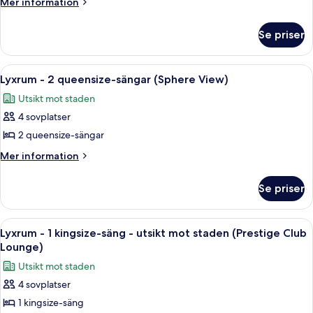
Lyxrum
Mer
Mer information
information
-
om
1
Se priser
Lyxrum
kingsize-
-
säng
1
Öppna
Ett hotellrum med ett stort fönster, et
6
kingsize-
med
Lyxrum - 2 queensize-sängar (Sphere View)
alla
säng
bäddsoffa
Utsikt mot staden
med
foton
bäddsoffa
4 sovplatser
för
Lyxrum
2 queensize-sängar
-
Mer
Mer information
2
information
om
queensize-
Se priser
Lyxrum
sängar
-
(Sphere
2
Öppna
Executive lounge
9
View)
queensize-
Lyxrum - 1 kingsize-säng - utsikt mot staden (Prestige Club
alla
sängar
Lounge)
(Sphere
foton
Utsikt mot staden
View)
för
4 sovplatser
Lyxrum
1 kingsize-säng
-