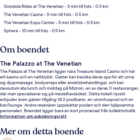
Gondola Rides at The Venetian
- 3 min till fots
- 0.3 km
The Venetian Casino
- 5 min till fots
- 0.5 km
The Venetian Expo Center
- 5 min till fots
- 0.5 km
Sphere
- 10 min till fots
- 0.9 km
Om boendet
The Palazzo at The Venetian
The Palazzo at The Venetian ligger nära Treasure Island Casino och har
ett kasino och en nattklubb. Gäster kan besöka deras spa för att unna
sig djupmassage, bodywraps eller ansiktsbehandlingar, och kan
dessutom äta lunch och middag på Miznon, en av deras 11 restauranger,
där man specialiserar sig på medelhavsköket. Detta hotell i lyxstil
erbjuder även gäster tillgång till 2 poolbarer, en utomhuspool och en
bar/lounge. Andra resenärer uppskattar poolen och den hjälpsamma
personalen. Boendet ligger bara en kort promenad från kollektivtrafik.
Till Harrah’s and The LINQ Station tar det inte mer än 11 minuter att gå.
Information om avbokningsrätt
Mer om detta boende