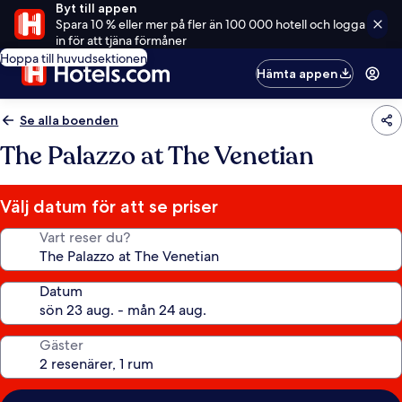
Byt till appen
Spara 10 % eller mer på fler än 100 000 hotell och logga
in för att tjäna förmåner
Hoppa till huvudsektionen
Hämta appen
Se alla boenden
The Palazzo at The Venetian
Välj datum för att se priser
Vart reser du?
Datum
Gäster