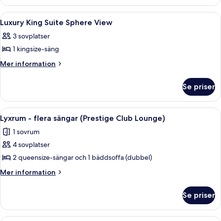
View
Luxury
King
Sphere
Öppna
Sängtillbehör av högsta kvalitet och 
8
View
Suite
Luxury King Suite Sphere View
alla
King
3 sovplatser
Suite
foton
1 kingsize-säng
för
Luxury
Mer
Mer information
information
King
om
Suite
Se priser
Luxury
Sphere
King
View
Suite
Öppna
Executive lounge
9
Sphere
Lyxrum - flera sängar (Prestige Club Lounge)
alla
View
1 sovrum
foton
4 sovplatser
för
Lyxrum
2 queensize-sängar och 1 bäddsoffa (dubbel)
-
Mer
Mer information
flera
information
om
sängar
Se priser
Lyxrum
(Prestige
-
Club
flera
Sängtillbehör av högsta kvalitet och 