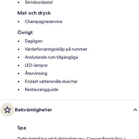
Skrivbordsstol
Mat och dryck
Champagneservice
Övrigt
Dagligen
Värdeförvaringsskåp på rummet
Anslutande rum tillgängliga
LED-lampor
Återvinning
Endast vattensnåla duschar
Restaurangguide
Bekvämligheter
Spa
Detta hotell har ett fullständigt spa, Canyon Ranch Spa +