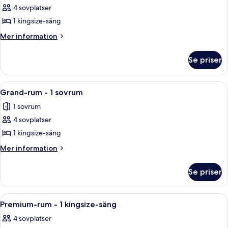
staden
utsikt
4 sovplatser
för
mot
Svit
1 kingsize-säng
staden
Executive
Mer
Mer information
-
information
om
1
Se priser
Svit
sovrum
Executive
-
Öppna
Ett hotellrum med en stor säng, en röd
5
1
Grand-rum - 1 sovrum
alla
sovrum
1 sovrum
foton
4 sovplatser
för
Grand-
1 kingsize-säng
rum
Mer
Mer information
-
information
om
1
Se priser
Grand-
sovrum
rum
-
Öppna
Ett hotellrum med en stor säng, två sä
5
1
Premium-rum - 1 kingsize-säng
alla
sovrum
4 sovplatser
foton