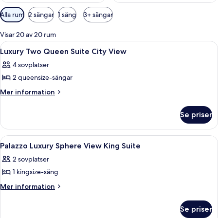
Tillgängliga
Alla rum
2 sängar
1 säng
3+ sängar
filter
för
Visar 20 av 20 rum
rum
Öppna
Ett hotellrum med två sängar, en sittg
3
Luxury Two Queen Suite City View
alla
4 sovplatser
foton
2 queensize-sängar
för
Luxury
Mer
Mer information
information
Two
om
Queen
Se priser
Luxury
Suite
Two
City
Queen
Öppna
Sängtillbehör av högsta kvalitet och 
4
Suite
View
Palazzo Luxury Sphere View King Suite
alla
City
2 sovplatser
View
foton
1 kingsize-säng
för
Palazzo
Mer
Mer information
information
Luxury
om
Sphere
Se priser
Palazzo