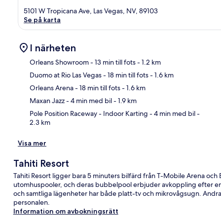
5101 W Tropicana Ave, Las Vegas, NV, 89103
Se på karta
I närheten
Orleans Showroom
- 13 min till fots
- 1.2 km
Duomo at Rio Las Vegas
- 18 min till fots
- 1.6 km
Kar
Orleans Arena
- 18 min till fots
- 1.6 km
Maxan Jazz
- 4 min med bil
- 1.9 km
Pole Position Raceway - Indoor Karting
- 4 min med bil
-
2.3 km
Visa mer
Tahiti Resort
Tahiti Resort ligger bara 5 minuters bilfärd från T-Mobile Arena och E
utomhuspooler, och deras bubbelpool erbjuder avkoppling efter en l
och samtliga lägenheter har både platt-tv och mikrovågsugn. Andr
personalen.
Information om avbokningsrätt