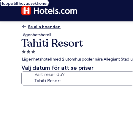
Hoppa till huvudsektionen
Se alla boenden
Lägenhetshotell
Tahiti Resort
3.0-
stjärnigt
Lägenhetshotell med 2 utomhuspooler nära Allegiant Stadi
boende
Välj datum för att se priser
Vart reser du?
Fotogalleri
för
Tahiti
Resort