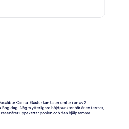
ta
xcalibur Casino. Gäster kan ta en simtur i en av 2
ång dag. Några ytterligare höjdpunkter här är en terrass,
a resenärer uppskattar poolen och den hjälpsamma