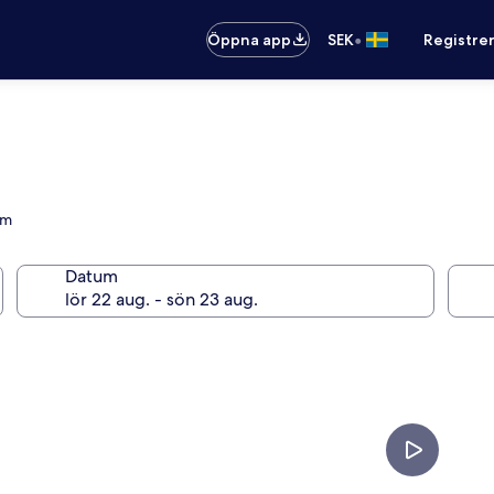
•
Öppna app
SEK
Registre
um
Datum