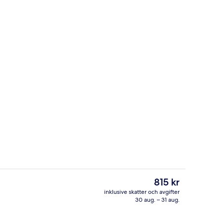
Värdeförvaringsskåp på rummet och 
deo
Det
815 kr
nuvarande
inklusive skatter och avgifter
priset
30 aug. – 31 aug.
icknickområde
Minigolf
är
815 kr