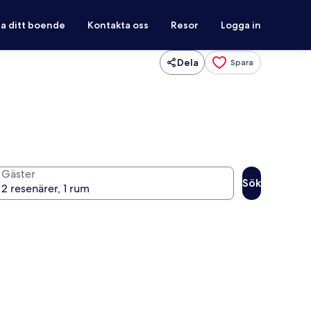
ra ditt boende
Kontakta oss
Resor
Logga in
Dela
Spara
Gäster
Sök