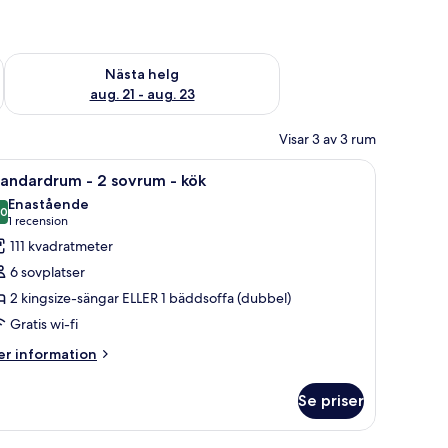
är helgen aug. 14 - aug. 16
Kontrollera tillgängligheten för nästa helg aug. 21 - aug. 23
Nästa helg
aug. 21 - aug. 23
Visar 3 av 3 rum
å, en tv och ett fönster med gardiner.
ppna
Ett hotellrum med en stor säng, två sänglampo
9
andardrum - 2 sovrum - kök
la
Enastående
oton
,0
10,0 av 10
(1 recension)
1 recension
ör
111 kvadratmeter
tandardrum
6 sovplatser
2 kingsize-sängar ELLER 1 bäddsoffa (dubbel)
Gratis wi-fi
ovrum
er
r information
formation
ök
m
Se priser
andardrum