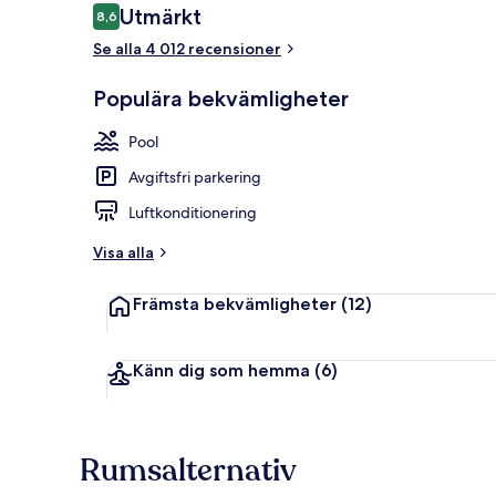
Recensioner
Utmärkt
8,6
8,6 av 10,
Se alla 4 012 recensioner
Mötesrum
Populära bekvämligheter
Pool
Avgiftsfri parkering
Luftkonditionering
Visa alla
Främsta bekvämligheter
(12)
Känn dig som hemma
(6)
Rumsalternativ