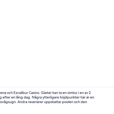
Property vi
rena och Excalibur Casino. Gäster kan ta en simtur i en av 2
efter en lång dag. Några ytterligare höjdpunkter här är en
ikrovågsugn. Andra resenärer uppskattar poolen och den
Grill- och p