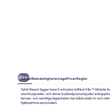
24+
Översikt
Bekvämligheter
Läge
Priser
Regler
Tahiti Resort ligger bara 5 minuters bilfärd från T-Mobile A
utomhuspooler, och deras bubbelpool erbjuder avkoppling 
terrass, och samtliga lägenheter har både platt-tv och m
hjälpsamma personalen.