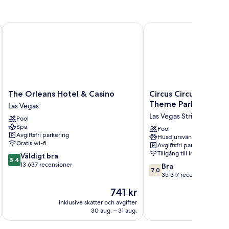
vrum
k
The Orleans Hotel & Casino
Circus Circus Hotel, C
The
Circus
The Orleans Hotel & Casino
Circus Circus Hotel, 
Orleans
Circus
Theme Park
Las Vegas
Hotel
Hotel,
Las Vegas Strip
Pool
&
Casino
Spa
Casino
&
Pool
Avgiftsfri parkering
Husdjursvänligt
Las
Theme
Gratis wi-fi
Avgiftsfri parkering
Vegas
Park
Tillgång till internet
8.4
Väldigt bra
Las
8,4
av
13 637 recensioner
7.0
Vegas
Bra
7,0
10,
av
Strip
35 317 recensioner
Väldigt
10,
Priset
741 kr
bra,
Bra,
är
13 637 recensioner
35 317 recensioner
inklusive skatter och avgifter
inklusive s
741 kr
30 aug. – 31 aug.