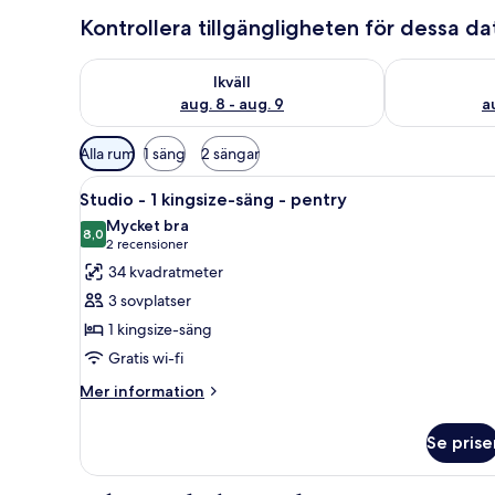
Kontrollera tillgängligheten för dessa d
Kontrollera tillgängligheten för ikväll aug. 8 - aug. 9
Kontrollera ti
Ikväll
aug. 8 - aug. 9
a
Tillgängliga
Alla rum
1 säng
2 sängar
filter
Öppna
Ett kompakt bostadsutrymme me
för
5
Studio - 1 kingsize-säng - pentry
alla
rum
Mycket bra
foton
8,0
8,0 av 10
(2 recensioner)
2 recensioner
för
34 kvadratmeter
Studio
3 sovplatser
-
1 kingsize-säng
1
Gratis wi-fi
kingsize-
säng
Mer
Mer information
information
-
om
pentry
Se prise
Studio
-
1