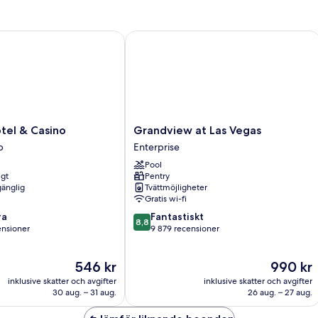
sovrum
so
-
-
kök
kö
el & Casino
Grandview at Las Vegas
Grandview
otel & Casino
Grandview at Las Vegas
at
p
Enterprise
Las
Pool
Vegas
igt
Pentry
Enterprise
gänglig
Tvättmöjligheter
Gratis wi-fi
8.8
ra
Fantastiskt
8,8
av
ensioner
9 879 recensioner
10,
Fantastiskt,
Priset
Priset
546 kr
990 kr
9 879 recensioner
är
är
ioner
inklusive skatter och avgifter
inklusive skatter och avgifter
546 kr
990 kr
30 aug. – 31 aug.
26 aug. – 27 aug.