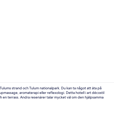
Boendets in
Tulums strand och Tulum nationalpark. Du kan ta något att äta på
pmassage, aromaterapi eller reflexologi. Detta hotell i art décostil
ch en terrass. Andra resenärer talar mycket väl om den hjälpsamma
Bar (på boen