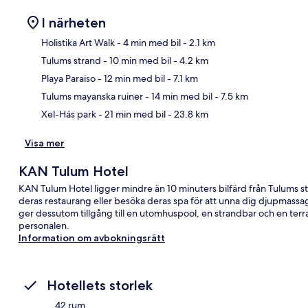
I närheten
Holistika Art Walk
- 4 min med bil
- 2.1 km
Tulums strand
- 10 min med bil
- 4.2 km
Kar
Playa Paraiso
- 12 min med bil
- 7.1 km
Tulums mayanska ruiner
- 14 min med bil
- 7.5 km
Xel-Hás park
- 21 min med bil
- 23.8 km
Visa mer
KAN Tulum Hotel
KAN Tulum Hotel ligger mindre än 10 minuters bilfärd från Tulums st
deras restaurang eller besöka deras spa för att unna dig djupmassage,
ger dessutom tillgång till en utomhuspool, en strandbar och en ter
personalen.
Information om avbokningsrätt
Hotellets storlek
42 rum