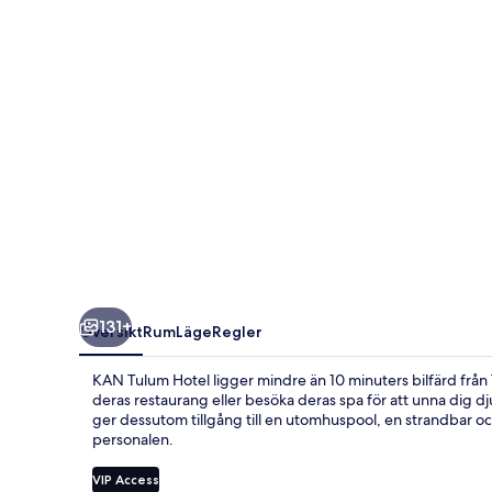
131+
Översikt
Rum
Läge
Regler
KAN Tulum Hotel ligger mindre än 10 minuters bilfärd från 
deras restaurang eller besöka deras spa för att unna dig dju
ger dessutom tillgång till en utomhuspool, en strandbar o
personalen.
VIP Access