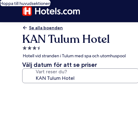
Hoppa till huvudsektionen
Se alla boenden
KAN Tulum Hotel
3.5-
stjärnigt
Hotell vid stranden i Tulum med spa och utomhuspool
boende
Välj datum för att se priser
Vart reser du?
Fotogalleri
för
KAN
Tulum
Hotel