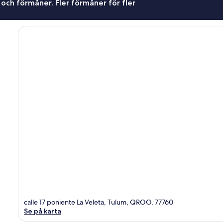
 och förmåner. Fler förmåner för fler
calle 17 poniente La Veleta, Tulum, QROO, 77760
Se på karta