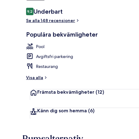
Recensioner
Underbart
9,2
9,2 av 10,
Utomhuspool, 
Se alla 148 recensioner
Populära bekvämligheter
Pool
Avgiftsfri parkering
Restaurang
Visa alla
Främsta bekvämligheter
(12)
Känn dig som hemma
(6)
Rumsalternativ