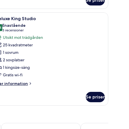
Se priser
semesterområde, inklusive en byggnad med en balkong och en konstruktion 
ppna
Ett sovrum med en säng, en takfläkt, en stor 
14
luxe King Studio
la
Enastående
oton
4
9,4 av 10
(3 recensioner)
3 recensioner
ör
Utsikt mot trädgården
eluxe
25 kvadratmeter
ing
1 sovrum
tudio
2 sovplatser
1 kingsize-säng
Gratis wi-fi
er
r information
formation
m
Se priser
luxe
ng
udio
Una Vida
Motto by Hilton Tulum