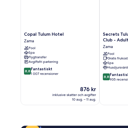
Copal
Secrets
Copal Tulum Hotel
Secrets Tu
Tulum
Tulum
Club - Adult
Zama
Hotel
Resort
Zama
Pool
Zama
&
Spa
Beach
Pool
Flygtransfer
Gratis frukost
Club
Avgiftsfri parkering
Spa
-
Husdjursvänl
8.8
Fantastiskt
Adults
8,8
av
1 007 recensioner
8.8
Only
Fantastis
8,8
10,
av
-
935 recens
Fantastiskt,
10,
All
Priset
876 kr
1 007 recensioner
Fantastiskt,
Inclusive
är
935 recension
inklusive skatter och avgifter
Zama
876 kr
10 aug. – 11 aug.