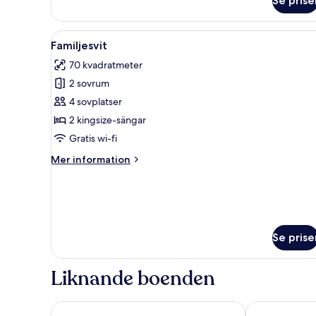
Se prise
Deluxe
King
Studio
Öppna
Ett modernt sovrum med en stor
17
Familjesvit
alla
70 kvadratmeter
foton
2 sovrum
för
Familjesvit
4 sovplatser
2 kingsize-sängar
Gratis wi-fi
Mer
Mer information
information
om
Familjesvit
Se prise
Liknande boenden
Copal Tulum Hotel
Secrets Tulum 