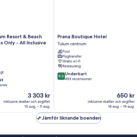
Prana
lum Resort & Beach
Prana Boutique Hotel
Boutique
s Only - All Inclusive
Tulum centrum
Hotel
Pool
Tulum
Flygtransfer
centrum
Gratis wi-fi
Restaurang
igt
9.0
Underbart
9,0
av
493 recensioner
kt
10,
ioner
Underbart,
Priset
Priset
3 303 kr
650 kr
493 recensioner
är
är
er
inklusive skatter och avgifter
inklusive skatter och avgifter
3 303 kr
650 kr
10 aug. – 11 aug.
18 aug. – 19 aug.
Jämför liknande boenden