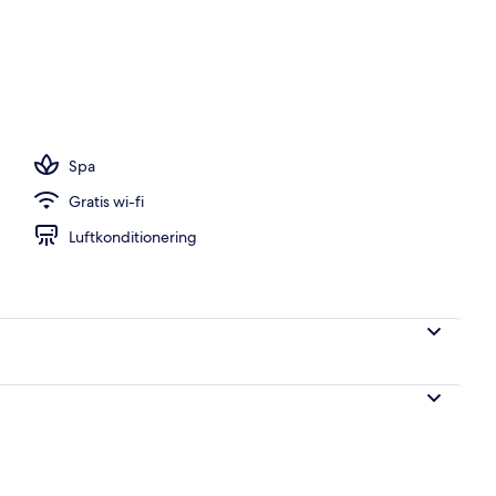
öppet 08.00 till 23.00, parasoller och solstolar
Spa
Gratis wi-fi
Luftkonditionering