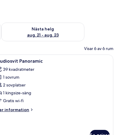
är helgen aug. 14 - aug. 16
Kontrollera tillgängligheten för nästa helg aug. 21 - aug. 23
Nästa helg
aug. 21 - aug. 23
Visar 6 av 6 rum
dgavel, en takfläkt och utsikt över grönskan genom ett runt fönster.
ppna
En träbalkong med en flätad stol och en bä
13
udiosvit Panoramic
la
39 kvadratmeter
oton
1 sovrum
ör
tudiosvit
2 sovplatser
anoramic
1 kingsize-säng
Gratis wi-fi
er
r information
formation
m
udiosvit
noramic