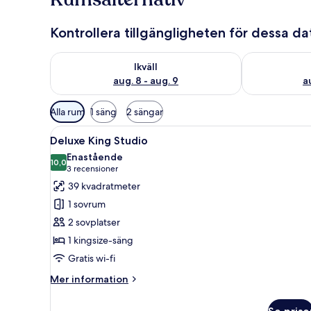
Kontrollera tillgängligheten för dessa d
Kontrollera tillgängligheten för ikväll aug. 8 - aug. 9
Kontrollera ti
Ikväll
aug. 8 - aug. 9
a
Tillgängliga
Alla rum
1 säng
2 sängar
filter
Öppna
Ett sovrum med en säng, en tak
för
13
Deluxe King Studio
alla
rum
Enastående
foton
10,0
10,0 av 10
(3 recensioner)
3 recensioner
för
39 kvadratmeter
Deluxe
1 sovrum
King
2 sovplatser
Studio
1 kingsize-säng
Gratis wi-fi
Mer
Mer information
information
om