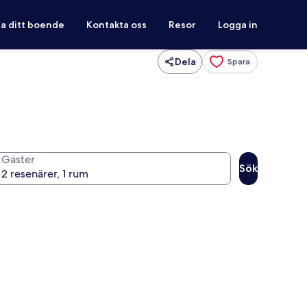
ra ditt boende
Kontakta oss
Resor
Logga in
Dela
Spara
Gäster
Sök