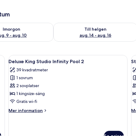
atum
llgängligheten för imorgon aug. 9 - aug. 10
Kontrollera tillgängligheten för den h
Imorgon
Till helgen
ug. 9 - aug. 10
aug. 14 - aug. 16
fläkt, en stor spegel och en matplats med ett bord och stolar.
Öppna
En stor säng med en träpanel som huvu
Ö
14
Deluxe King Studio Infinity Pool 2
St
alla
al
39 kvadratmeter
foton
f
1 sovrum
för
f
Deluxe
S
2 sovplatser
King
P
1 kingsize-säng
Studio
Gratis wi-fi
Infinity
Mer
M
Mer information
Me
Pool
information
in
2
om
o
Deluxe
St
King
Pa