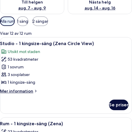
Till helgen
Nästa helg
aug. 7 - aug. 9
aug. 14 - aug. 16
Tillgängliga
Alla rum
1 säng
2 sängar
filter
för
Visar 12 av 12 rum
rum
Öppna
Ett modernt hotellrum med en stor säng
14
Studio - 1 kingsize-säng (Zena Circle View)
alla
Utsikt mot staden
foton
53 kvadratmeter
för
Studio
1 sovrum
-
3 sovplatser
1
1 kingsize-säng
kingsize-
Mer
Mer information
säng
information
(Zena
om
Se priser
Studio
Circle
-
View)
1
Öppna
Ett modernt hotellrum med en säng, et
7
kingsize-
Rum - 1 kingsize-säng (Zena)
alla
säng
23 kvadratmeter