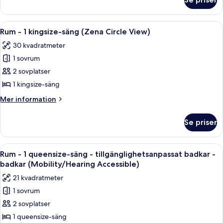
Rum
utsikt
-
mot
1
Öppna
Ett modernt hotellrum med en säng, et
staden
10
kingsize-
Rum - 1 kingsize-säng (Zena Circle View)
alla
(Zena)
säng
30 kvadratmeter
-
foton
utsikt
1 sovrum
för
mot
Rum
2 sovplatser
staden
-
(Zena)
1 kingsize-säng
1
Mer
Mer information
kingsize-
information
säng
om
Se priser
Rum
(Zena
-
Circle
1
Öppna
Ett modernt hotellrum med en säng, sä
View)
6
kingsize-
Rum - 1 queensize-säng - tillgänglighetsanpassat badkar -
alla
säng
badkar (Mobility/Hearing Accessible)
(Zena
foton
21 kvadratmeter
Circle
för
View)
1 sovrum
Rum
2 sovplatser
-
1
1 queensize-säng