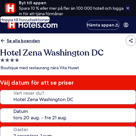
Byt till appen
Spara 10 % eller mer på fler än 100 000 hotell och logga
in för att tjäna förmåner
Hoppa till huvudsektionen
Hämta appen
Se alla boenden
Hotel Zena Washington DC
4.0-
stjärnigt
Boutique med restaurang nära Vita Huset
boende
Välj datum för att se priser
Vart reser du?
Datum
Gäster