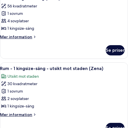
alla
56 kvadratmeter
foton
1 sovrum
för
Svit
4 sovplatser
-
1 kingsize-säng
1
Mer
Mer information
kingsize-
information
säng
om
Se priser
Svit
(Zena)
-
1
Öppna
Ett modernt hotellrum med en säng, et
7
kingsize-
Rum - 1 kingsize-säng - utsikt mot staden (Zena)
alla
säng
Utsikt mot staden
(Zena)
foton
30 kvadratmeter
för
Rum
1 sovrum
-
2 sovplatser
1
1 kingsize-säng
kingsize-
Mer
Mer information
säng
information
-
om
Se priser