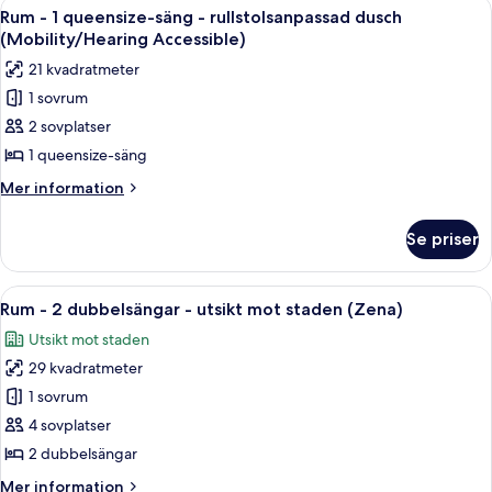
Öppna
Ett modernt hotellrum med en säng, sä
5
queensize-
Rum - 1 queensize-säng - rullstolsanpassad dusch
alla
säng
(Mobility/Hearing Accessible)
(Zena)
foton
21 kvadratmeter
för
1 sovrum
Rum
2 sovplatser
-
1
1 queensize-säng
queensize-
Mer
Mer information
säng
information
om
-
Se priser
Rum
rullstolsanpassad
-
dusch
1
Öppna
Ett hotellrum med två sängar, ett skri
9
(Mobility/Hearing
queensize-
Rum - 2 dubbelsängar - utsikt mot staden (Zena)
alla
säng
Accessible)
Utsikt mot staden
-
foton
rullstolsanpassad
29 kvadratmeter
för
dusch
Rum
1 sovrum
(Mobility/Hearing
-
Accessible)
4 sovplatser
2
2 dubbelsängar
dubbelsängar
Mer
Mer information