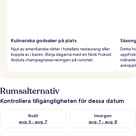
Kulinariska godsaker på plats
Säsong
Njut av amerikanska rätter i hotellets restaurang eller
Detta h
koppla av i baren. Börja dagarna med en färsk frukost.
uppfrisk
Avsluta champagneserveringen på rummet.
månader
avkoppl
Rumsalternativ
Kontrollera tillgängligheten för dessa datum
Kontrollera tillgängligheten för ikväll aug. 6 - aug. 7
Kontrollera tillgängligheten f
Ikväll
Imorgon
aug. 6 - aug. 7
aug. 7 - aug. 8
Kontrollera tillgängligheten för den här helgen aug. 7 - aug. 9
Kontrollera tillgängligheten fö