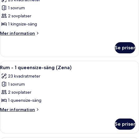
(Zena
foton
Circle
1 sovrum
för
View)
Rum
2 sovplatser
-
1 kingsize-säng
1
Mer
Mer information
kingsize-
information
säng
om
Se priser
Rum
(Zena)
-
1
Öppna
Ett modernt hotellrum med en säng, sä
6
kingsize-
Rum - 1 queensize-säng (Zena)
alla
säng
23 kvadratmeter
(Zena)
foton
1 sovrum
för
Rum
2 sovplatser
-
1 queensize-säng
1
Mer
Mer information
queensize-
information
säng
om
Se priser
Rum
(Zena)
-
1