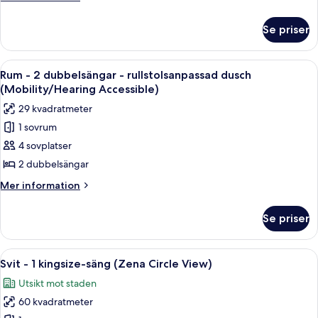
-
information
utsikt
om
Se priser
Rum
mot
-
staden
2
Öppna
Ett hotellrum med två sängar, ett skri
(Zena)
8
dubbelsängar
Rum - 2 dubbelsängar - rullstolsanpassad dusch
alla
-
(Mobility/Hearing Accessible)
utsikt
foton
29 kvadratmeter
mot
för
staden
1 sovrum
Rum
(Zena)
4 sovplatser
-
2
2 dubbelsängar
dubbelsängar
Mer
Mer information
-
information
om
rullstolsanpassad
Se priser
Rum
dusch
-
(Mobility/Hearing
2
Öppna
Ett modernt hotellrum med en säng, e
11
Accessible)
dubbelsängar
Svit - 1 kingsize-säng (Zena Circle View)
alla
-
Utsikt mot staden
rullstolsanpassad
foton
dusch
60 kvadratmeter
för
(Mobility/Hearing