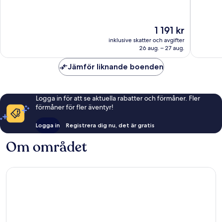
10,
10,
Fantastiskt,
Fantastis
5 370 recensioner
3 559 re
Priset
1 191 kr
är
inklusive skatter och avgifter
1 191 kr
26 aug. – 27 aug.
Jämför liknande boenden
Logga in för att se aktuella rabatter och förmåner. Fler
förmåner för fler äventyr!
Logga in
Registrera dig nu, det är gratis
Om området