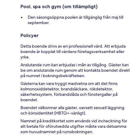
Pool, spa och gym (om tillämpligt)
Den säsongsöppna poolen är tillgänglig från maj till
september.
Policyer
Detta boende drivs av en professionell värd. Att erbjuda
boende är kopplat till värdens företagsverksamhet eller
yrke.
Anslutande rum kan erbjudas i mån av tillgång. Gäster kan
be om anslutande rum genom att kontakta boendet direkt
på numret i bokningsbekräftelsen.
Gästerna kan vara tryggt medvetna om att det finns
kolmonoxiddetektor, brandsläckare, rökdetektor,
säkerhetssystem, förbandslåda och fönstergaller på
boendet.
Boendet välkomnar alla gäster, oavsett sexuell läggning
och könsidentitet (HBTQ+-vänligt).
Namnet på kreditkortet som används vid incheckning för
att betala för oförutsedda utgifter måste vara detsamma
som huvudnamnet på rumsbokningen.