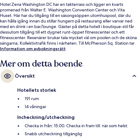
Hotel Zena Washington DC har en takterrass och ligger en kvarts
promenad från Walter E. Washington Convention Center och Vita
Huset. Här har du tillgång till en säsongsöppen utomhuspool, där du
kan hålla igång innan du stillar hungern på restaurang eller varvar ned
med en drink i en bar/lounge. Gäster på detta hotell i boutique-stil får
dessutom tillgång till ett dygnet runt-öppet fitnesscenter och ett
fitnesscenter. Resenärer brukar tala mycket väl om poolen och de sköna
sängarna. Kollektivtrafik finns i närheten. Till McPherson Sq. Station tar
det 5 minuter att gå och till Farragut North Station är det 10 minuter.
Information om avbokningsrätt
Mer om detta boende
Översikt
Hotellets storlek
191 rum
14 våningar
Incheckning/utcheckning
Checka in från: 15.00. Checka in fram till: när som helst.
Snabb utcheckning tillgänglig