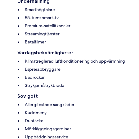
Underhållning
Smarthögtalare
55-tums smart-tv
Premium-satellitkanaler
Streamingtjänster
Betalfilmer
Vardagsbekvämligheter
Klimatreglerad luftkonditionering och uppvärmning
Espressobryggare
Badrockar
Strykjärn/strykbräda
Sov gott
Allergitestade sängkläder
Kuddmeny
Duntäcke
Mörkläggningsgardiner
Uppbäddningsservice