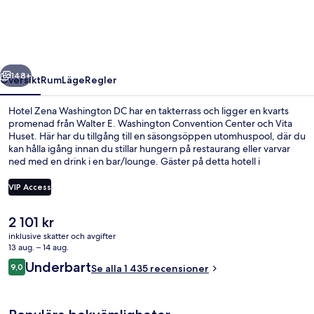
DC
regående
Nästa
148+
Översikt
Rum
Läge
Regler
Hotel Zena Washington DC har en takterrass och ligger en kvarts
promenad från Walter E. Washington Convention Center och Vita
Huset. Här har du tillgång till en säsongsöppen utomhuspool, där du
kan hålla igång innan du stillar hungern på restaurang eller varvar
ned med en drink i en bar/lounge. Gäster på detta hotell i
boutique-stil får dessutom tillgång till ett dygnet runt-öppet
fitnesscenter och ett fitnesscenter. Resenärer brukar tala mycket väl
VIP Access
om poolen och de sköna sängarna. Kollektivtrafik finns i närheten.
Till McPherson Sq. Station tar det 5 minuter att gå och till Farragut
Det
2 101 kr
North Station är det 10 minuter.
Takterrass
nuvarande
inklusive skatter och avgifter
priset
13 aug. – 14 aug.
är
Recensioner
Underbart
9,0
Se alla 1 435 recensioner
2 101 kr
9,0 av 10,