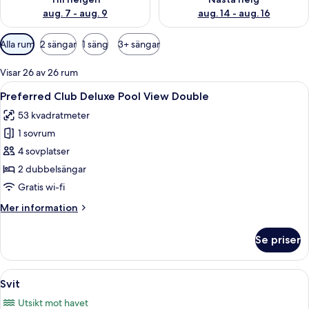
aug. 7 - aug. 9
aug. 14 - aug. 16
Tillgängliga
Alla rum
2 sängar
1 säng
3+ sängar
filter
för
Visar 26 av 26 rum
rum
Öppna
Ett hotellrum med två sängar, en soffa,
4
Preferred Club Deluxe Pool View Double
alla
53 kvadratmeter
foton
1 sovrum
för
Preferred
4 sovplatser
Club
2 dubbelsängar
Deluxe
Gratis wi-fi
Pool
Mer
Mer information
View
information
Double
om
Se priser
Preferred
Club
Deluxe
Öppna
Ett modernt hotellrum med en stor sä
4
Pool
Svit
alla
View
Utsikt mot havet
Double
foton