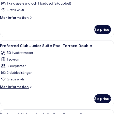
Club
1 kingsize-säng och 1 bäddsoffa (dubbel)
Master
Gratis wi-fi
Suite
Mer
Mer information
Private
information
Pool
om
Se priser
Preferred
Club
Master
Öppna
Ett modernt hotellrum med en stor sä
4
Suite
Preferred Club Junior Suite Pool Terrace Double
alla
Private
50 kvadratmeter
Pool
foton
1 sovrum
för
Preferred
3 sovplatser
Club
2 dubbelsängar
Junior
Gratis wi-fi
Suite
Mer
Mer information
Pool
information
Terrace
om
Se priser
Preferred
Double
Club
Junior
Öppna
Ett hotellrum med en säng, ett skrivbo
4
Suite