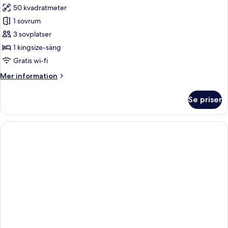
50 kvadratmeter
foton
1 sovrum
för
Preferred
3 sovplatser
Club
1 kingsize-säng
Junior
Gratis wi-fi
Suite
Mer
Mer information
Swim
information
Out
om
Se priser
Preferred
King
Club
Junior
Suite
Swim
Out
King