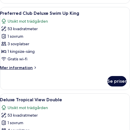
Club
Deluxe
Öppna
Ett hotellrum med en stor säng, en takfl
3
Swim
Preferred Club Deluxe Swim Up King
alla
Up
Utsikt mot trädgården
Double
foton
53 kvadratmeter
för
Preferred
1 sovrum
Club
3 sovplatser
Deluxe
1 kingsize-säng
Swim
Gratis wi-fi
Up
Mer
Mer information
King
information
om
Se priser
Preferred
Club
Deluxe
Öppna
Ett hotellrum med två sängar, en matp
4
Swim
Deluxe Tropical View Double
alla
Up
Utsikt mot trädgården
King
foton
53 kvadratmeter
för
Deluxe
1 sovrum
Tropical