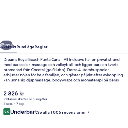
Royal
Beach
Punta
Cana
-
regående
Nästa
All
102+
Översikt
Rum
Läge
Regler
Inclusive
Dreams Royal Beach Punta Cana - All Inclusive har en privat strand
med parasoller, massage och volleyboll, och ligger bara en kvarts
promenad från Cocotal (golfklubb). Deras 4 utomhuspooler
erbjuder nöjen för hela familjen, och gäster på jakt efter avkoppling
kan unna sig djupmassage, bodywraps och aromaterapi på deras
spa. World Cafe, en av 6 restauranger, har utsikt mot stranden och
serverar lunch. Detta boende med all-inclusive erbjuder även gäster
Det
2 826 kr
tillgång till 2 strandbarer, ett kasino och en nattklubb. Andra
nuvarande
inklusive skatter och avgifter
resenärer brukar hylla den hjälpsamma personalen och den
priset
6 sep. – 7 sep.
generella standarden.
Utsikt från boendet
är
Recensioner
Underbart
9,0
Se alla 1 006 recensioner
2 826 kr
9,0 av 10,