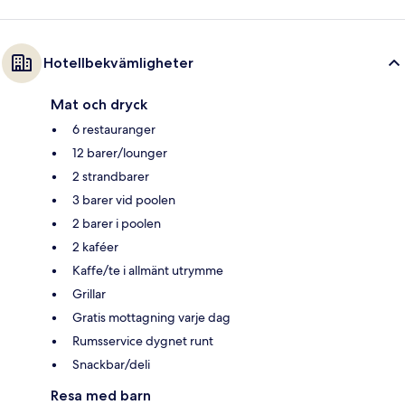
Hotellbekvämligheter
Mat och dryck
6 restauranger
12 barer/lounger
2 strandbarer
3 barer vid poolen
2 barer i poolen
2 kaféer
Kaffe/te i allmänt utrymme
Grillar
Gratis mottagning varje dag
Rumsservice dygnet runt
Snackbar/deli
Resa med barn