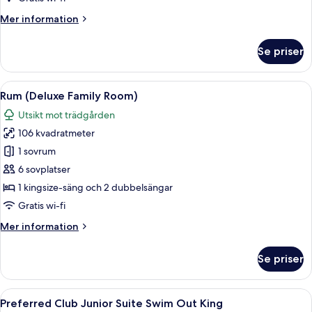
Mer
Mer information
information
om
Se priser
Deluxe-
rum
Öppna
Ett hotellrum med två sängar, en matp
4
Rum (Deluxe Family Room)
alla
Utsikt mot trädgården
foton
106 kvadratmeter
för
Rum
1 sovrum
(Deluxe
6 sovplatser
Family
1 kingsize-säng och 2 dubbelsängar
Room)
Gratis wi-fi
Mer
Mer information
information
om
Se priser
Rum
(Deluxe
Family
Öppna
Ett modernt hotellrum med en stor sä
3
Room)
Preferred Club Junior Suite Swim Out King
alla