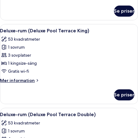
Swim
information
Out
om
Se priser
Preferred
Double
Club
Junior
Öppna
Ett hotellrum med en säng, ett skrivbo
4
Suite
Deluxe-rum (Deluxe Pool Terrace King)
alla
Swim
53 kvadratmeter
Out
foton
Double
1 sovrum
för
Deluxe-
3 sovplatser
rum
1 kingsize-säng
(Deluxe
Gratis wi-fi
Pool
Mer
Mer information
Terrace
information
King)
om
Se priser
Deluxe-
rum
(Deluxe
Öppna
Ett hotellrum med två sängar, en soffa,
4
Pool
Deluxe-rum (Deluxe Pool Terrace Double)
alla
Terrace
53 kvadratmeter
King)
foton
1 sovrum
för