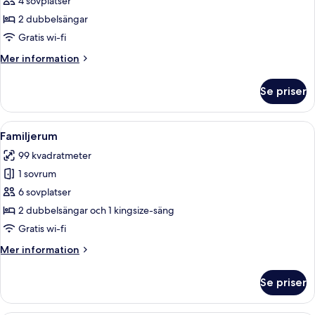
4 sovplatser
View
2 dubbelsängar
Double
Gratis wi-fi
Mer
Mer information
information
om
Se priser
Deluxe
Tropical
View
Öppna
Ett hotellrum med två sängar, en balk
5
Double
Familjerum
alla
99 kvadratmeter
foton
1 sovrum
för
Familjerum
6 sovplatser
2 dubbelsängar och 1 kingsize-säng
Gratis wi-fi
Mer
Mer information
information
om
Se priser
Familjerum