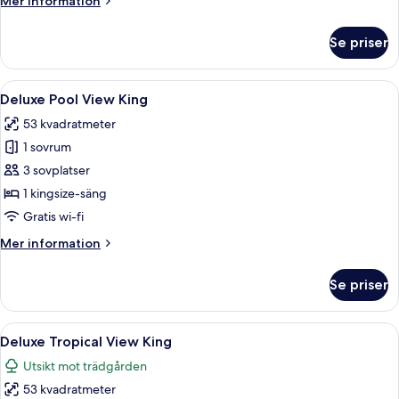
Mer information
View
information
om
Se priser
Preferred
Club
Premium
Öppna
Ett hotellrum med en säng, ett skrivbo
3
Suite
Deluxe Pool View King
alla
Garden
53 kvadratmeter
View
foton
1 sovrum
för
Deluxe
3 sovplatser
Pool
1 kingsize-säng
View
Gratis wi-fi
King
Mer
Mer information
information
om
Se priser
Deluxe
Pool
View
Öppna
Ett hotellrum med en säng, ett skrivbo
3
King
Deluxe Tropical View King
alla
Utsikt mot trädgården
foton
53 kvadratmeter
för