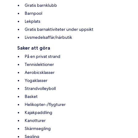
Gratis barnklubb
Barnpool
Lekplats
Gratis barnaktiviteter under uppsikt
Livsmedelsaffär/närbutik
Saker att göra
På en privat strand
Tennislektioner
Aerobicsklasser
Yogaklasser
Strandvolleyboll
Basket
Helikopter-/flygturer
Kajakpaddling
Kanotturer
Skärmsegling
Segling