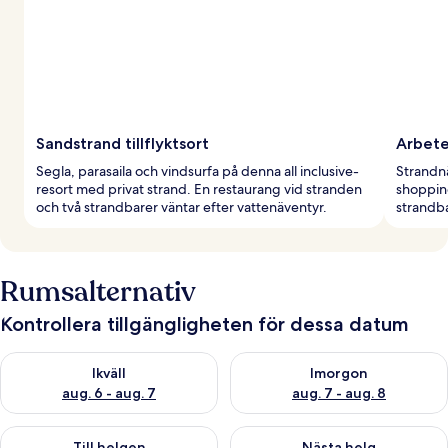
Sandstrand tillflyktsort
Arbete
Segla, parasaila och vindsurfa på denna all inclusive-
Strandn
resort med privat strand. En restaurang vid stranden
shopping
och två strandbarer väntar efter vattenäventyr.
strandba
Rumsalternativ
Kontrollera tillgängligheten för dessa datum
Kontrollera tillgängligheten för ikväll aug. 6 - aug. 7
Kontrollera tillgängligheten f
Ikväll
Imorgon
aug. 6 - aug. 7
aug. 7 - aug. 8
Kontrollera tillgängligheten för den här helgen aug. 7 - aug. 9
Kontrollera tillgängligheten fö
Till helgen
Nästa helg