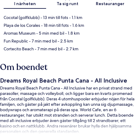
I närheten
Ta sig runt
Restauranger
Cocotal (golfklubb)
- 13 min till fots
- 1.1 km
Playa de los Corales
- 18 min till fots
- 1.6 km
Aromas Museum
- 5 min med bil
- 1.8 km
Fun Republic
- 7 min med bil
- 2.5 km
Cortecito Beach
- 7 min med bil
- 2.7 km
Om boendet
Dreams Royal Beach Punta Cana - All Inclusive
Dreams Royal Beach Punta Cana - All Inclusive har en privat strand med
parasoller, massage och volleyboll, och ligger bara en kvarts promenad
från Cocotal (golfklubb). Deras 4 utomhuspooler erbjuder nöjen för hela
familjen, och gäster på jakt efter avkoppling kan unna sig djupmassage,
bodywraps och aromaterapi på deras spa. World Cafe, en av 6
restauranger, har utsikt mot stranden och serverar lunch. Detta boende
med all-inclusive erbjuder även gäster tillgång till 2 strandbarer, ett
kasino och en nattklubb. Andra resenärer brukar hylla den hjälpsamma
personalen och den generella standarden.