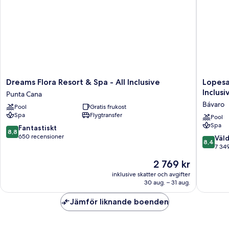
Dreams
Lopesan
Dreams Flora Resort & Spa - All Inclusive
Lopesa
Flora
Costa
Inclusi
Punta Cana
Resort
Bávaro
Bávaro
Pool
Gratis frukost
&
Resort
Spa
Flygtransfer
Spa
Spa
Pool
Spa
-
&
8.8
Fantastiskt
8,8
All
Casino
av
650 recensioner
8.4
Väld
8,4
Inclusive
-
10,
av
7 34
Punta
All
Fantastiskt,
10,
Priset
2 769 kr
Cana
Inclusiv
650 recensioner
Väldigt
är
Bávaro
bra,
inklusive skatter och avgifter
2 769 kr
30 aug. – 31 aug.
7 349 re
Jämför liknande boenden