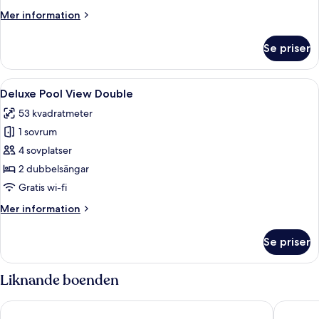
Ocean
Mer
Mer information
View
information
Double
om
Se priser
Preferred
Club
Deluxe
Öppna
Ett hotellrum med två sängar, en balk
4
Partial
Deluxe Pool View Double
alla
Ocean
53 kvadratmeter
View
foton
Double
1 sovrum
för
Deluxe
4 sovplatser
Pool
2 dubbelsängar
View
Gratis wi-fi
Double
Mer
Mer information
information
om
Se priser
Deluxe
Pool
View
Liknande boenden
Double
Dreams Flora Resort & Spa - All Inclusive
Lopesan 