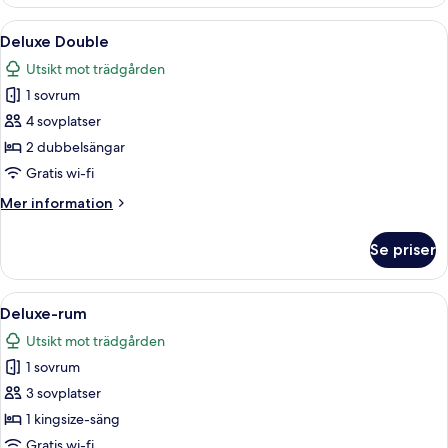
Öppna
Ett hotellrum med två sängar, en soffa,
3
Deluxe Double
alla
Utsikt mot trädgården
foton
1 sovrum
för
Deluxe
4 sovplatser
Double
2 dubbelsängar
Gratis wi-fi
Mer
Mer information
information
om
Se priser
Deluxe
Double
Öppna
Ett hotellrum med en stor säng, ett s
4
Deluxe-rum
alla
Utsikt mot trädgården
foton
1 sovrum
för
Deluxe-
3 sovplatser
rum
1 kingsize-säng
Gratis wi-fi