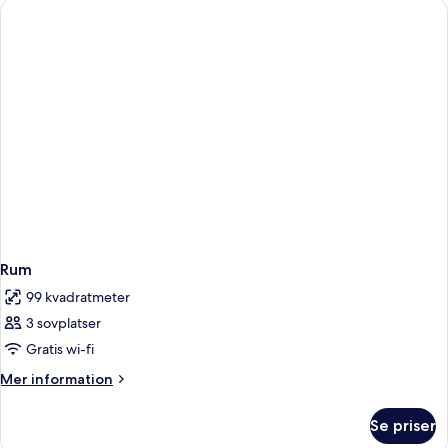
Rum
99 kvadratmeter
3 sovplatser
Gratis wi-fi
Mer
Mer information
information
om
Se priser
Rum