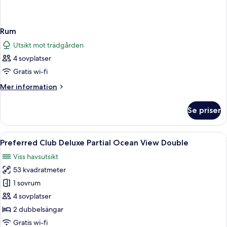
Rum
Utsikt mot trädgården
4 sovplatser
Gratis wi-fi
Mer
Mer information
information
om
Se priser
Rum
Öppna
Ett hotellrum med två sängar, en matp
4
Preferred Club Deluxe Partial Ocean View Double
alla
Viss havsutsikt
foton
53 kvadratmeter
för
Preferred
1 sovrum
Club
4 sovplatser
Deluxe
2 dubbelsängar
Partial
Gratis wi-fi