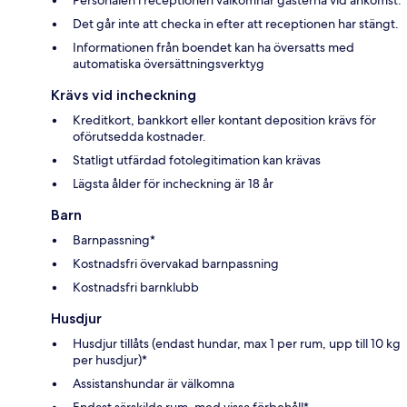
Det går inte att checka in efter att receptionen har stängt.
Informationen från boendet kan ha översatts med
automatiska översättningsverktyg
Krävs vid incheckning
Kreditkort, bankkort eller kontant deposition krävs för
oförutsedda kostnader.
Statligt utfärdad fotolegitimation kan krävas
Lägsta ålder för incheckning är 18 år
Barn
Barnpassning*
Kostnadsfri övervakad barnpassning
Kostnadsfri barnklubb
Husdjur
Husdjur tillåts (endast hundar, max 1 per rum, upp till 10 kg
per husdjur)*
Assistanshundar är välkomna
Endast särskilda rum, med vissa förbehåll*