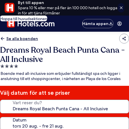
Byt till appen
Spara 10 % eller mer på fler än 100 000 hotell och logga
in för att tjäna förmåner
Hoppa till huvudsektionen
Hämta appen
Se alla boenden
Dreams Royal Beach Punta Cana -
All Inclusive
4.0-
stjärnigt
Boende med all-inclusive som erbjuder fullständigt spa och ligger i
boende
anslutning till ett shoppingcenter, i närheten av Playa de los Corales
Välj datum för att se priser
Vart reser du?
Datum