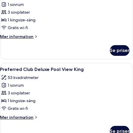
Deluxe
1 sovrum
Tropical
3 sovplatser
View
1 kingsize-säng
King
Gratis wi-fi
Mer
Mer information
information
om
Se priser
Deluxe
Tropical
View
Öppna
Ett hotellrum med en säng, ett skrivbo
4
King
Preferred Club Deluxe Pool View King
alla
53 kvadratmeter
foton
1 sovrum
för
Preferred
3 sovplatser
Club
1 kingsize-säng
Deluxe
Gratis wi-fi
Pool
Mer
Mer information
View
information
King
om
Se priser
Preferred