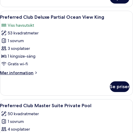
Club
Deluxe
Öppna
Ett hotellrum med en säng, ett skrivbo
3
Pool
Preferred Club Deluxe Partial Ocean View King
alla
View
Viss havsutsikt
King
foton
53 kvadratmeter
för
Preferred
1 sovrum
Club
3 sovplatser
Deluxe
1 kingsize-säng
Partial
Gratis wi-fi
Ocean
Mer
Mer information
View
information
King
om
Se priser
Preferred
Club
Deluxe
Öppna
Ett modernt hotellrum med en stor sän
4
Partial
Preferred Club Master Suite Private Pool
alla
Ocean
50 kvadratmeter
View
foton
King
1 sovrum
för
Preferred
4 sovplatser