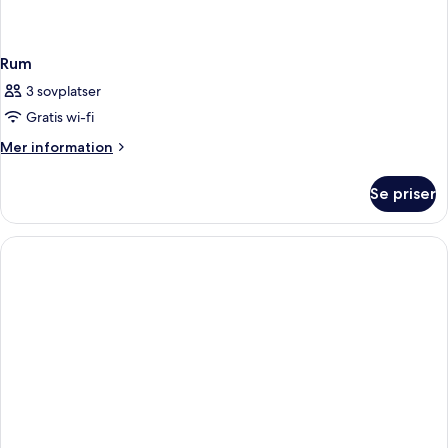
Rum
3 sovplatser
Gratis wi-fi
Mer
Mer information
information
om
Se priser
Rum