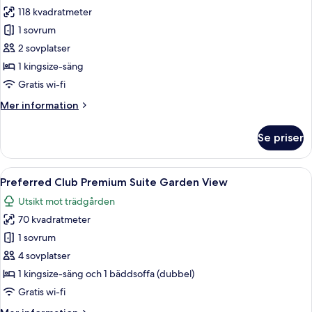
118 kvadratmeter
för
Svit
1 sovrum
2 sovplatser
1 kingsize-säng
Gratis wi-fi
Mer
Mer information
information
om
Se priser
Svit
Öppna
Ett modernt vardagsrum med en soffa,
4
Preferred Club Premium Suite Garden View
alla
Utsikt mot trädgården
foton
70 kvadratmeter
för
Preferred
1 sovrum
Club
4 sovplatser
Premium
1 kingsize-säng och 1 bäddsoffa (dubbel)
Suite
Gratis wi-fi
Garden
Mer