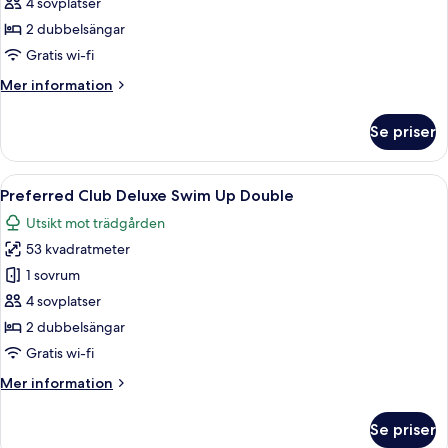
Deluxe-
4 sovplatser
rum
2 dubbelsängar
(Deluxe
Gratis wi-fi
Pool
Mer
Mer information
Terrace
information
Double)
om
Se priser
Deluxe-
rum
(Deluxe
Öppna
Ett hotellrum med en säng, ett skrivbor
4
Pool
Preferred Club Deluxe Swim Up Double
alla
Terrace
Utsikt mot trädgården
Double)
foton
53 kvadratmeter
för
Preferred
1 sovrum
Club
4 sovplatser
Deluxe
2 dubbelsängar
Swim
Gratis wi-fi
Up
Mer
Mer information
Double
information
om
Se priser
Preferred