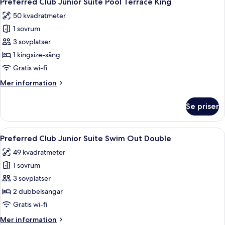
Preferred Club Junior Suite Pool Terrace King
alla
Pool
50 kvadratmeter
Terrace
foton
Double
1 sovrum
för
Preferred
3 sovplatser
Club
1 kingsize-säng
Junior
Gratis wi-fi
Suite
Mer
Mer information
Pool
information
Terrace
om
Se priser
Preferred
King
Club
Junior
Öppna
Ett hotellrum med två sängar, en TV, e
4
Suite
Preferred Club Junior Suite Swim Out Double
alla
Pool
49 kvadratmeter
Terrace
foton
King
1 sovrum
för
Preferred
3 sovplatser
Club
2 dubbelsängar
Junior
Gratis wi-fi
Suite
Mer
Mer information