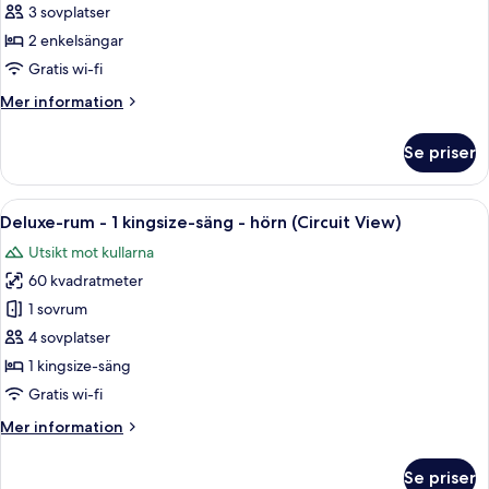
Rum
3 sovplatser
-
2 enkelsängar
2
Gratis wi-fi
enkelsängar
Mer
Mer information
information
om
Se priser
Rum
-
2
Öppna
Ett hotellrum med en säng, en soffa, en
8
enkelsängar
Deluxe-rum - 1 kingsize-säng - hörn (Circuit View)
alla
Utsikt mot kullarna
foton
60 kvadratmeter
för
Deluxe-
1 sovrum
rum
4 sovplatser
-
1 kingsize-säng
1
Gratis wi-fi
kingsize-
Mer
Mer information
säng
information
-
om
Se priser
hörn
Deluxe-