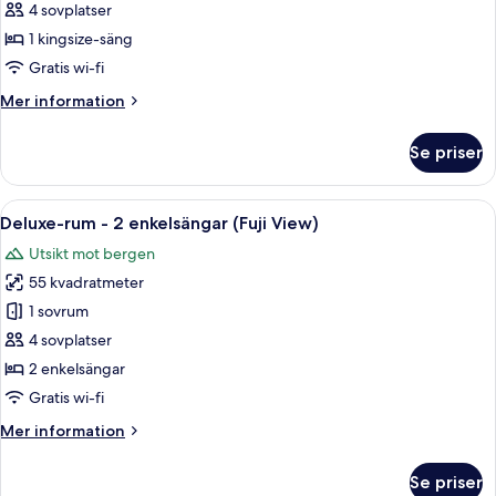
rum
4 sovplatser
-
1 kingsize-säng
1
Gratis wi-fi
kingsize-
Mer
Mer information
säng
information
(Fuji
om
Se priser
View)
Deluxe-
rum
-
Öppna
En låda med snyggt ordnade fack som 
6
1
Deluxe-rum - 2 enkelsängar (Fuji View)
alla
kingsize-
Utsikt mot bergen
säng
foton
(Fuji
55 kvadratmeter
för
View)
Deluxe-
1 sovrum
rum
4 sovplatser
-
2 enkelsängar
2
Gratis wi-fi
enkelsängar
Mer
Mer information
(Fuji
information
View)
om
Se priser
Deluxe-