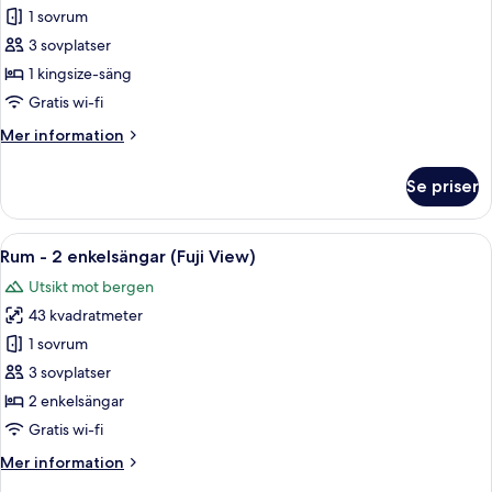
Rum
1 sovrum
-
3 sovplatser
1
1 kingsize-säng
kingsize-
Gratis wi-fi
säng
Mer
Mer information
(Fuji
information
View)
om
Se priser
Rum
-
1
Öppna
Ett hotellrum med en stor säng, ett li
7
kingsize-
Rum - 2 enkelsängar (Fuji View)
alla
säng
Utsikt mot bergen
(Fuji
foton
View)
43 kvadratmeter
för
Rum
1 sovrum
-
3 sovplatser
2
2 enkelsängar
enkelsängar
Gratis wi-fi
(Fuji
Mer
Mer information
View)
information