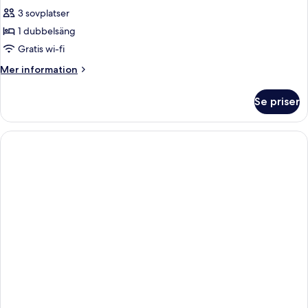
3 sovplatser
1 dubbelsäng
Gratis wi-fi
Mer
Mer information
information
om
Se priser
Rum