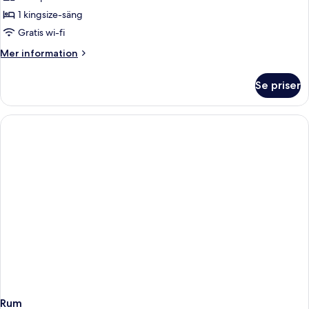
1 kingsize-säng
Gratis wi-fi
Mer
Mer information
information
om
Se priser
Rum
Rum