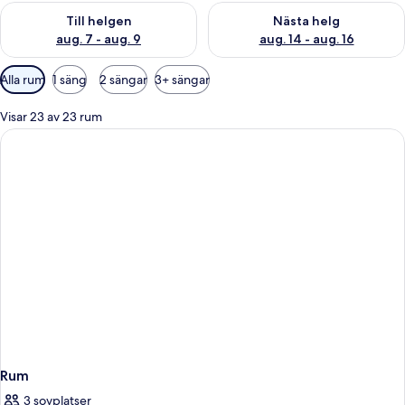
Kontrollera tillgängligheten för den här helgen aug. 7 - aug. 9
Kontrollera tillgängligheten fö
Till helgen
Nästa helg
aug. 7 - aug. 9
aug. 14 - aug. 16
Tillgängliga
Alla rum
1 säng
2 sängar
3+ sängar
filter
för
Visar 23 av 23 rum
rum
Rum
3 sovplatser