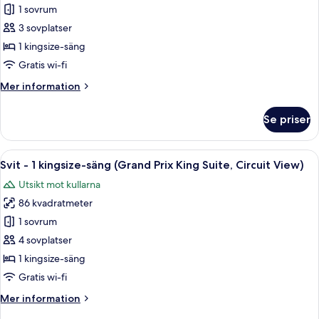
Suite,
Rum
1 sovrum
Circuit
-
View)
3 sovplatser
1
1 kingsize-säng
kingsize-
Gratis wi-fi
säng
Mer
Mer information
(Circuit
information
View)
om
Se priser
Rum
-
1
Öppna
En låda med snyggt ordnade fack som 
7
kingsize-
Svit - 1 kingsize-säng (Grand Prix King Suite, Circuit View)
alla
säng
Utsikt mot kullarna
(Circuit
foton
View)
86 kvadratmeter
för
Svit
1 sovrum
-
4 sovplatser
1
1 kingsize-säng
kingsize-
Gratis wi-fi
säng
Mer
Mer information
(Grand
information