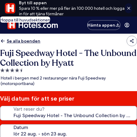
Byt till appen
Spara 10 % eller mer på fler än 100 000 hotell och logga
in för att tjäna förmåner
Hoppa till huvudsektionen
Hämta appen
Se alla boenden
Fuji Speedway Hotel - The Unbound
Collection by Hyatt
4.5-
stjärnigt
Hotell i bergen med 2 restauranger nära Fuji Speedway
boende
(motorsportbana)
Välj datum för att se priser
Vart reser du?
Datum