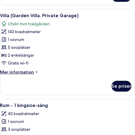
rum
-
Öppna
En modern inredning med ett matområd
8
2
Villa (Garden Villa, Private Garage)
alla
enkelsängar
Utsikt mot trädgården
(Fuji
foton
View)
143 kvadratmeter
för
Villa
1 sovrum
(Garden
5 sovplatser
Villa,
2 enkelsängar
Private
Gratis wi-fi
Garage)
Mer
Mer information
information
om
Se priser
Villa
(Garden
Villa,
Öppna
Ett hotellrum med en stor säng, en pl
7
Private
Rum - 1 kingsize-säng
alla
Garage)
43 kvadratmeter
foton
1 sovrum
för
Rum
3 sovplatser