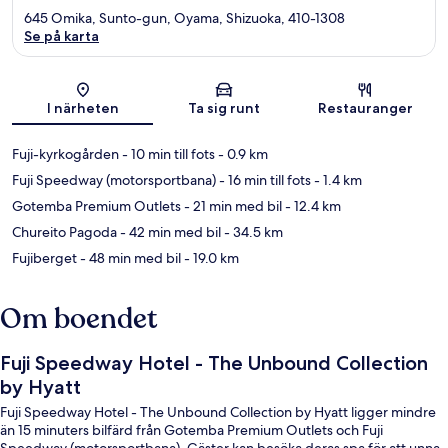
645 Omika, Sunto-gun, Oyama, Shizuoka, 410-1308
Se på karta
Karta
I närheten
Ta sig runt
Restauranger
Fuji-kyrkogården
- 10 min till fots
- 0.9 km
Fuji Speedway (motorsportbana)
- 16 min till fots
- 1.4 km
Gotemba Premium Outlets
- 21 min med bil
- 12.4 km
Chureito Pagoda
- 42 min med bil
- 34.5 km
Fujiberget
- 48 min med bil
- 19.0 km
Om boendet
Fuji Speedway Hotel - The Unbound Collection
by Hyatt
Fuji Speedway Hotel - The Unbound Collection by Hyatt ligger mindre
än 15 minuters bilfärd från Gotemba Premium Outlets och Fuji
Speedway (motorsportbana). Gäster kan besöka deras spa för att unna