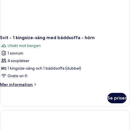
Svit - 1 kingsize-säng med bäddsoffa - hörn
Utsikt mot bergen
1 sovrum
4 sovplatser
1 kingsize-säng och 1 bäddsoffa (dubbel)
Gratis wi-fi
Mer
Mer information
information
om
Se priser
Svit
-
1
kingsize-
säng
med