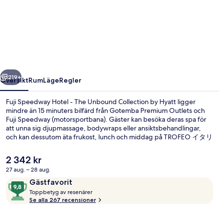
Speedway
Hotel
-
The
Unbound
regående
Nästa
Collection
219+
Översikt
Rum
Läge
Regler
by
Fuji Speedway Hotel - The Unbound Collection by Hyatt ligger
Hyatt
mindre än 15 minuters bilfärd från Gotemba Premium Outlets och
Fuji Speedway (motorsportbana). Gäster kan besöka deras spa för
att unna sig djupmassage, bodywraps eller ansiktsbehandlingar,
och kan dessutom äta frukost, lunch och middag på TROFEO イタリ
アン, en av deras 2 restauranger, där man specialiserar sig på
italienska köket. Detta hotell i lyxstil ger dessutom tillgång till en
Det
2 342 kr
inomhuspool, en bar/lounge och ett dygnet runt-öppet
nuvarande
27 aug. – 28 aug.
fitnesscenter. Andra resenärer uppskattar den hjälpsamma
priset
personalen.
Recensioner
9,8
Gästfavorit
Behandlingsrum för par, bastu, bubb
är
T
av
Toppbetyg av resenärer
2 342 kr
o
Se alla 267 recensioner
10,
p
Gästfavorit
p