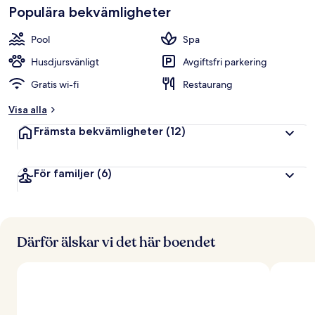
Populära bekvämligheter
b
e
t
Pool
Spa
y
g
Husdjursvänligt
Avgiftsfri parkering
Gratis wi-fi
Restaurang
a
v
Visa alla
r
Främsta bekvämligheter
(12)
e
s
e
För familjer
(6)
n
ä
r
e
r
Därför älskar vi det här boendet