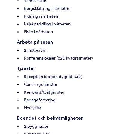
Varma källor
Bergsklättring i närheten
Ridning i närheten
Kajakpaddling i närheten
Fiske i närheten
Arbeta på resan
2 mötesrum
Konferenslokaler (520 kvadratmeter)
Tjänster
Reception (öppen dygnet runt)
Conciergetjänster
Kemtvätt/tvättjänster
Bagageförvaring
Hyrcyklar
Boendet och bekvämligheter
2 byggnader
Byggdes 2022