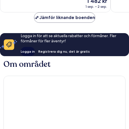
1 482 kr
Underbart,
Enaståe
är
848 recensioner
747 rece
1 sep. – 2 sep.
1 482 kr
Jämför liknande boenden
Logga in för att se aktuella rabatter och förmåner. Fler
förmåner för fler äventyr!
Logga in
Registrera dig nu, det är gratis
Om området