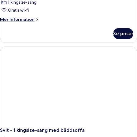
-
1 kingsize-säng
1
Gratis wi-fi
kingsize-
Mer
Mer information
säng
information
om
Se priser
Rum
-
1
kingsize-
säng
Svit - 1 kingsize-säng med bäddsoffa