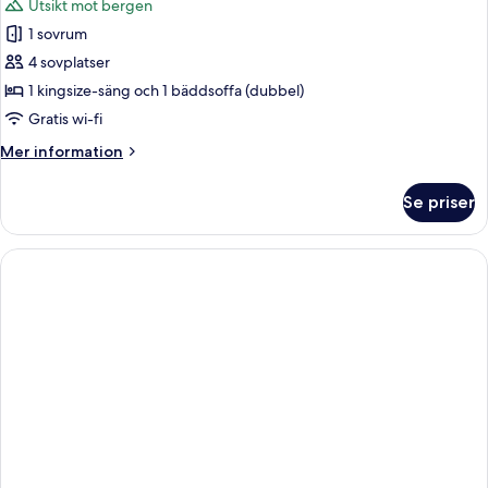
Utsikt mot bergen
1 sovrum
4 sovplatser
1 kingsize-säng och 1 bäddsoffa (dubbel)
Gratis wi-fi
Mer
Mer information
information
om
Se priser
Svit
-
1
kingsize-
säng
med
bäddsoffa