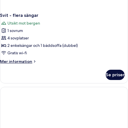
Svit - flera sängar
Utsikt mot bergen
1 sovrum
4 sovplatser
2 enkelsängar och 1 bäddsoffa (dubbel)
Gratis wi-fi
Mer
Mer information
information
om
Se priser
Svit
-
flera
sängar