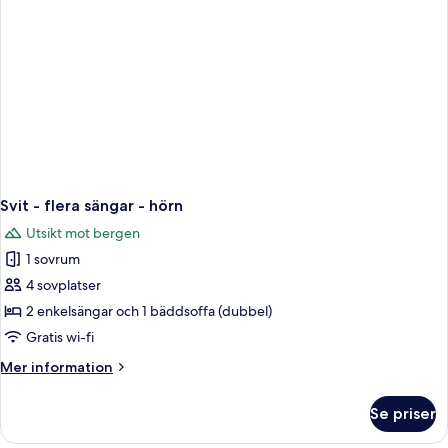
bäddsoffa
-
hörn
Svit - flera sängar - hörn
Utsikt mot bergen
1 sovrum
4 sovplatser
2 enkelsängar och 1 bäddsoffa (dubbel)
Gratis wi-fi
Mer
Mer information
information
om
Se priser
Svit
-