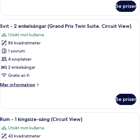
om
Se priser
Rum
-
2
Öppna
En låda med snyggt ordnade fack som 
7
enkelsängar
Svit - 2 enkelsängar (Grand Prix Twin Suite, Circuit View)
alla
(Fuji
Utsikt mot kullarna
View)
foton
86 kvadratmeter
för
Svit
1 sovrum
-
4 sovplatser
2
2 enkelsängar
enkelsängar
Gratis wi-fi
(Grand
Mer
Mer information
Prix
information
Twin
om
Se priser
Suite,
Svit
-
Circuit
2
Öppna
Ett hotellrum med en säng, en tv, en st
View)
8
enkelsängar
Rum - 1 kingsize-säng (Circuit View)
alla
(Grand
Utsikt mot kullarna
Prix
foton
Twin
43 kvadratmeter
för