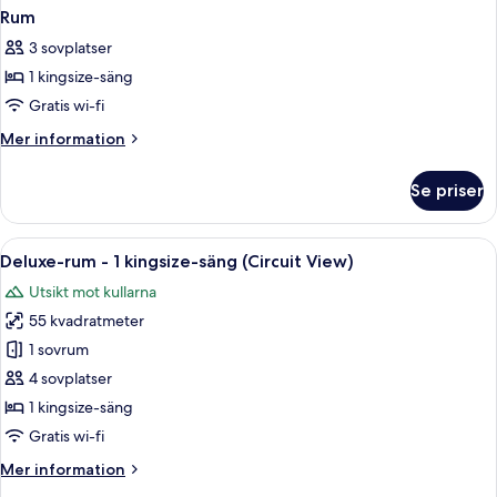
Rum
3 sovplatser
1 kingsize-säng
Gratis wi-fi
Mer
Mer information
information
om
Se priser
Rum
Öppna
Ett hotellrum med en stor säng, en TV
10
Deluxe-rum - 1 kingsize-säng (Circuit View)
alla
Utsikt mot kullarna
foton
55 kvadratmeter
för
Deluxe-
1 sovrum
rum
4 sovplatser
-
1 kingsize-säng
1
Gratis wi-fi
kingsize-
Mer
Mer information
säng
information