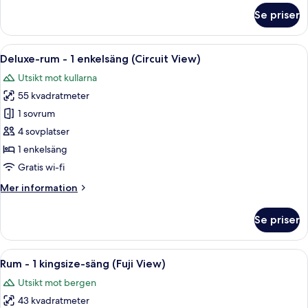
(Circuit
om
Se priser
View)
Deluxe-
rum
-
Öppna
En låda med snyggt ordnade fack som 
7
1
Deluxe-rum - 1 enkelsäng (Circuit View)
alla
kingsize-
Utsikt mot kullarna
säng
foton
(Circuit
55 kvadratmeter
för
View)
Deluxe-
1 sovrum
rum
4 sovplatser
-
1 enkelsäng
1
Gratis wi-fi
enkelsäng
Mer
Mer information
(Circuit
information
View)
om
Se priser
Deluxe-
rum
-
Öppna
Ett hotellrum med en säng, en stol, et
8
1
Rum - 1 kingsize-säng (Fuji View)
alla
enkelsäng
Utsikt mot bergen
(Circuit
foton
View)
43 kvadratmeter
för