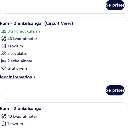
Prix
om
Se priser
King
Svit
-
Suite,
1
Öppna
Ett hotellrum med två sängar, ett skri
Circuit
8
kingsize-
Rum - 2 enkelsängar (Circuit View)
alla
View)
säng
Utsikt mot kullarna
(Grand
foton
Prix
43 kvadratmeter
för
King
Rum
1 sovrum
Suite,
-
Circuit
3 sovplatser
View)
2
2 enkelsängar
enkelsängar
Gratis wi-fi
(Circuit
Mer
Mer information
View)
information
om
Se priser
Rum
-
2
Öppna
En låda med snyggt ordnade fack som 
6
enkelsängar
Rum - 2 enkelsängar
alla
(Circuit
43 kvadratmeter
View)
foton
1 sovrum
för