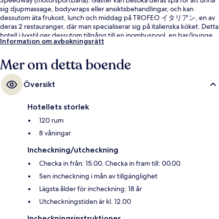
sig djupmassage, bodywraps eller ansiktsbehandlingar, och kan
dessutom äta frukost, lunch och middag på TROFEO イタリアン, en av
deras 2 restauranger, där man specialiserar sig på italienska köket. Detta
hotell i lyxstil ger dessutom tillgång till en inomhuspool, en bar/lounge
Information om avbokningsrätt
och ett dygnet runt-öppet fitnesscenter. Andra resenärer uppskattar
den hjälpsamma personalen.
Mer om detta boende
Översikt
Hotellets storlek
120 rum
8 våningar
Incheckning/utcheckning
Checka in från: 15.00. Checka in fram till: 00.00.
Sen incheckning i mån av tillgänglighet
Lägsta ålder för incheckning: 18 år
Utcheckningstiden är kl. 12.00
Incheckningsinstruktioner