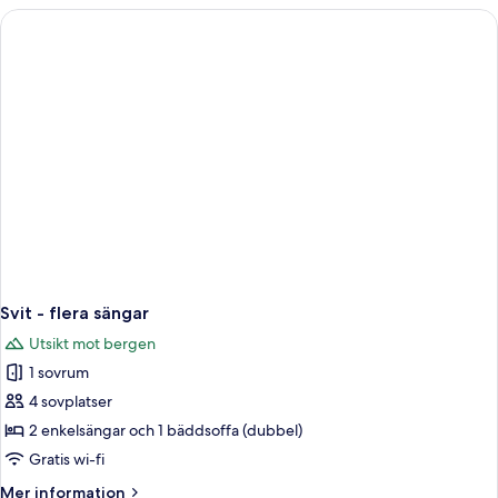
flera
sängar
-
hörn
Svit - flera sängar
Utsikt mot bergen
1 sovrum
4 sovplatser
2 enkelsängar och 1 bäddsoffa (dubbel)
Gratis wi-fi
Mer
Mer information