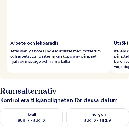
Arbete och lekparadis
Utsökt
Affärsvänligt hotell i nöjesdistriktet med mötesrum
Italiens
och arbetsytor. Gästerna kan koppla av på spaet,
på hotel
njuta av massage och varma källor.
baren se
varje da
Rumsalternativ
Kontrollera tillgängligheten för dessa datum
Kontrollera tillgängligheten för ikväll aug. 7 - aug. 8
Kontrollera tillgängligheten f
Ikväll
Imorgon
aug. 7 - aug. 8
aug. 8 - aug. 9