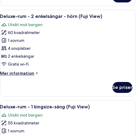
rum
(Circuit
-
Öppna
Ett hotellrum med en stor säng, en soff
View)
7
1
Deluxe-rum - 2 enkelsängar - hörn (Fuji View)
alla
kingsize-
Utsikt mot bergen
säng
foton
-
60 kvadratmeter
för
hörn
Deluxe-
1 sovrum
(Circuit
rum
View)
4 sovplatser
-
2 enkelsängar
2
Gratis wi-fi
enkelsängar
Mer
Mer information
-
information
hörn
om
Se priser
(Fuji
Deluxe-
rum
View)
-
Öppna
Ett hotellrum med en säng, en soffa, en
9
2
Deluxe-rum - 1 kingsize-säng (Fuji View)
alla
enkelsängar
Utsikt mot bergen
-
foton
hörn
55 kvadratmeter
för
(Fuji
Deluxe-
1 sovrum
View)