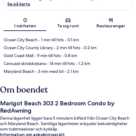
Se på karta
Karta
I närheten
Ta sig runt
Restauranger
Ocean City Beach
- 1 min till fots
- 0.1 km
Ocean City County Library
- 2 min till fots
- 0.2 km
Gold Coast Mall
- 9 min till fots
- 0.8 km
Carousel skridskobana
- 14 min till fots
- 1.2 km
Maryland Beach
- 3 min med bil
- 2.1 km
Om boendet
Marigot Beach 303 2 Bedroom Condo by
RedAwning
Denna lägenhet ligger bara 5 minuters bilfärd från Ocean City Beach
och Maryland Beach. Samtliga lägenheter erbjuder bekvämligheter
som tvättmaskiner och kylskåp.
Information om avbokningsrätt