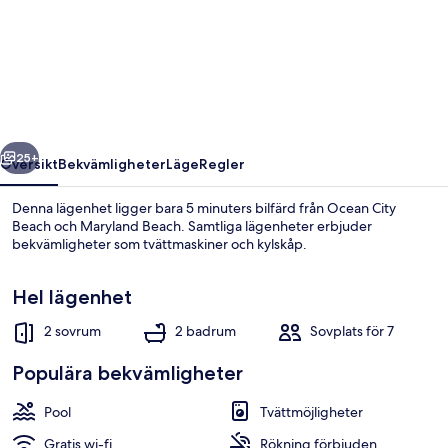
Beach
303
2
Bedroom
Condo
regående
Nästa
by
25+
Översikt
Bekvämligheter
Läge
Regler
RedAwning
Denna lägenhet ligger bara 5 minuters bilfärd från Ocean City
Beach och Maryland Beach. Samtliga lägenheter erbjuder
bekvämligheter som tvättmaskiner och kylskåp.
Hel lägenhet
2 sovrum
2 badrum
Sovplats för 7
Populära bekvämligheter
Lägenhet - 2 sovrum | Exteriör
Pool
Tvättmöjligheter
Gratis wi-fi
Rökning förbjuden