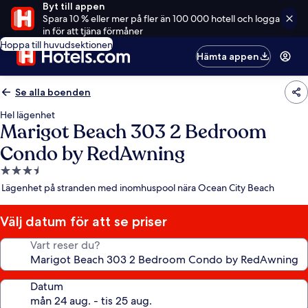
Byt till appen
Spara 10 % eller mer på fler än 100 000 hotell och logga
in för att tjäna förmåner
Hoppa till huvudsektionen
Hämta appen
Se alla boenden
Hel lägenhet
Marigot Beach 303 2 Bedroom
Condo by RedAwning
3.5-
stjärnigt
Lägenhet på stranden med inomhuspool nära Ocean City Beach
boende
Välj datum för att se priser
Vart reser du?
Datum