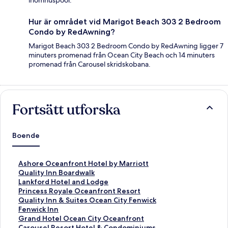
inomhuspool.
Hur är området vid Marigot Beach 303 2 Bedroom
Condo by RedAwning?
Marigot Beach 303 2 Bedroom Condo by RedAwning ligger 7
minuters promenad från Ocean City Beach och 14 minuters
promenad från Carousel skridskobana.
Fortsätt utforska
Boende
L
Ashore Oceanfront Hotel by Marriott
ä
L
Quality Inn Boardwalk
n
ä
L
Lankford Hotel and Lodge
k
n
ä
L
Princess Royale Oceanfront Resort
t
k
n
ä
L
Quality Inn & Suites Ocean City Fenwick
i
t
k
n
ä
L
Fenwick Inn
l
i
t
k
n
ä
L
Grand Hotel Ocean City Oceanfront
l
l
i
t
k
n
ä
L
Carousel Resort Hotel & Condominiums