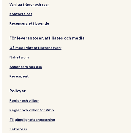
e
o
d
t
Vanliga frågor och svar
s
b
r
y
y
o
/
Kontakta oss
R
o
O
e
m
c
Recensera ett boende
d
C
e
A
o
a
w
n
n
För leverantörer, affiliates och media
n
d
f
Gå med i vårt affiliatenätverk
i
o
r
n
o
Nyhetsrum
g
n
t
Annonsera hos oss
Reseagent
Policyer
Regler och villkor
Regler och villkor för Vrbo
Tillgänglighetsanpassning
Sekretess