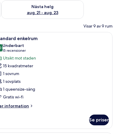
är helgen aug. 14 - aug. 16
Kontrollera tillgängligheten för nästa helg aug. 21 - aug. 23
Nästa helg
aug. 21 - aug. 23
Visar 9 av 9 rum
lkar, en rund matta, sittgrupper, ett kök och en stor TV.
ppna
Ett sovrum med en säng, ett nattduksbord, en 
7
tandard enkelrum
la
Underbart
oton
0
9,0 av 10
(15 recensioner)
15 recensioner
ör
Utsikt mot staden
tandard
15 kvadratmeter
nkelrum
1 sovrum
1 sovplats
1 queensize-säng
Gratis wi-fi
er
r information
formation
m
Se priser
andard
kelrum