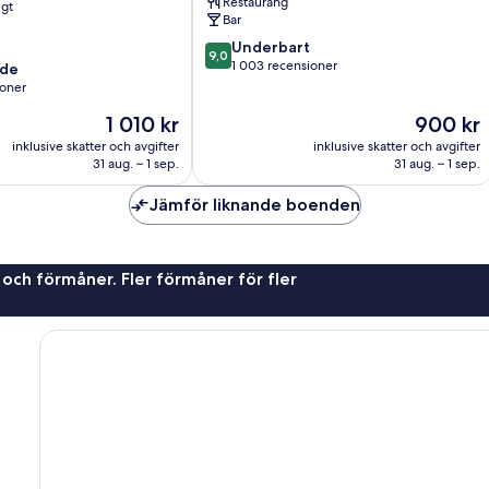
Restaurang
igt
Bar
9.0
Underbart
9,0
av
1 003 recensioner
nde
10,
ioner
Underbart,
Priset
Priset
1 010 kr
900 kr
1 003 recensioner
är
är
er
inklusive skatter och avgifter
inklusive skatter och avgifter
1 010 kr
900 kr
31 aug. – 1 sep.
31 aug. – 1 sep.
Jämför liknande boenden
 och förmåner. Fler förmåner för fler