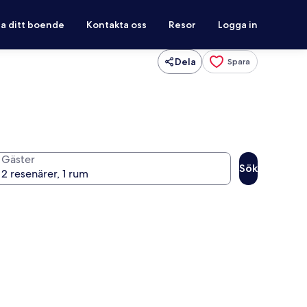
ra ditt boende
Kontakta oss
Resor
Logga in
Dela
Spara
Gäster
Sök