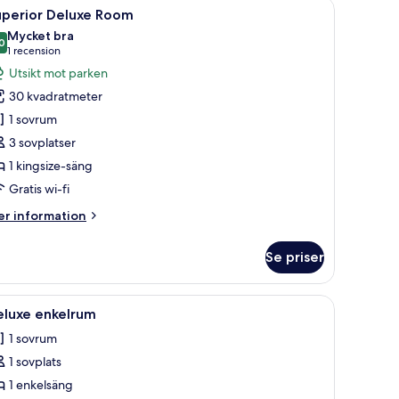
 skrivbord och en dator.
ppna
Ett hotellrum med en säng, ett nattduksbord, 
7
uperior Deluxe Room
la
Mycket bra
oton
0
8,0 av 10
(1 recension)
1 recension
ör
Utsikt mot parken
uperior
30 kvadratmeter
eluxe
1 sovrum
oom
3 sovplatser
1 kingsize-säng
Gratis wi-fi
er
r information
formation
m
Se priser
perior
luxe
oom
d, en stol, en tv och ett fönster med gardiner.
ppna
Ett sovrum med en säng, ett skrivbord och en 
4
eluxe enkelrum
la
1 sovrum
oton
1 sovplats
ör
eluxe
1 enkelsäng