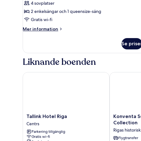
-
4 sovplatser
anslutande
2 enkelsängar och 1 queensize-säng
rum
Gratis wi-fi
Mer
Mer information
information
om
Se prise
Familjerum
-
anslutande
Liknande boenden
rum
Tallink Hotel Riga
Konventa Sēta
Tallink
Konventa
Tallink Hotel Riga
Konventa S
Hotel
Sēta
Collection
Centrs
Riga
Hotel
Rigas historis
Parkering tillgänglig
Centrs
Keystone
Gratis wi-fi
Collection
Flygtransfer