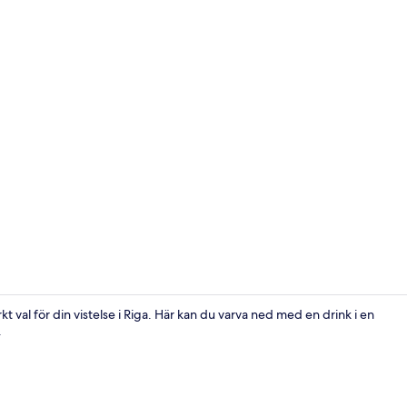
Standard två
t val för din vistelse i Riga. Här kan du varva ned med en drink i en
.
Lobby