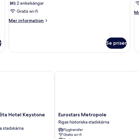
Deluxe
e
2 enkelsängar
Gratis wi-fi
M
Me
in
Mer
Mer information
o
information
De
om
en
Tvåbäddsrum
Deluxe
r
Se priser
 Hotel Keystone Collection
Eurostars Metropole
Eurostars
ēta Hotel Keystone
Eurostars Metropole
Metropole
Rigas historiska stadskärna
Rigas
ka stadskärna
Flygtransfer
historiska
Gratis wi-fi
stadskärna