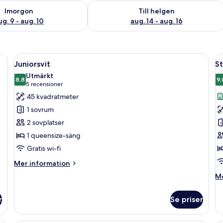
llgängligheten för imorgon aug. 9 - aug. 10
Kontrollera tillgängligheten för den h
Imorgon
Till helgen
ug. 9 - aug. 10
aug. 14 - aug. 16
ett skrivbord, en telefon, en tavla på väggen och ett fönster med gardiner.
Öppna
En rymlig loftvåning med synliga träbjä
Ö
8
Juniorsvit
S
alla
al
Utmärkt
foton
8,8
f
9,
8,8 av 10
(5 recensioner)
5 recensioner
för
f
45 kvadratmeter
Juniorsvit
S
1 sovrum
e
2 sovplatser
1 queensize-säng
Gratis wi-fi
Mer
Mer information
information
M
Me
om
in
Juniorsvit
o
r
Se priser
St
en