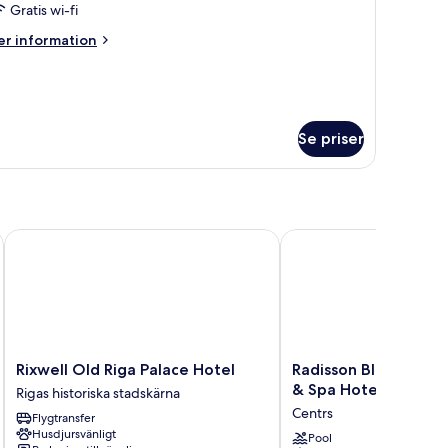
nkelrum
Gratis wi-fi
er
r information
formation
m
luxe
kelrum
Se priser
Rixwell Old Riga Palace Hotel
Radisson Blu Latvija Co
Rixwell
Radisson
Rixwell Old Riga Palace Hotel
Radisson Blu Latvija
Old
Blu
& Spa Hotel, Riga
Rigas historiska stadskärna
Riga
Latvija
Centrs
Flygtransfer
Palace
Conference
Husdjursvänligt
Hotel
&
Pool