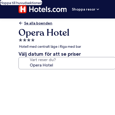
Hoppa till huvudsektionen
Shoppa resor
Se alla boenden
Opera Hotel
4.0-
stjärnigt
Hotell med centralt läge i Riga med bar
boende
Välj datum för att se priser
Vart reser du?
Fotogalleri
för
Opera
Hotel