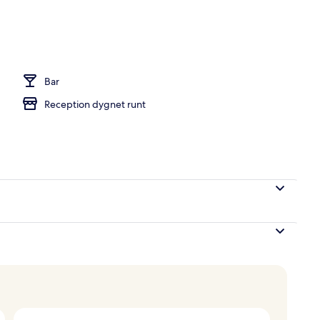
d - kväll/natt
Bar
Reception dygnet runt