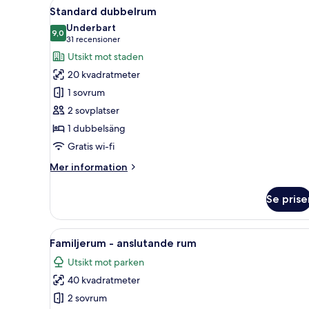
Öppna
Ett hotellrum med en säng, ett
11
Standard dubbelrum
alla
Underbart
foton
9,0
9,0 av 10
(31 recensioner)
31 recensioner
för
Utsikt mot staden
Standard
20 kvadratmeter
dubbelrum
1 sovrum
2 sovplatser
1 dubbelsäng
Gratis wi-fi
Mer
Mer information
information
om
Se prise
Standard
dubbelrum
Öppna
Ett hotellrum med en säng, ett
6
Familjerum - anslutande rum
alla
Utsikt mot parken
foton
40 kvadratmeter
för
Familjerum
2 sovrum