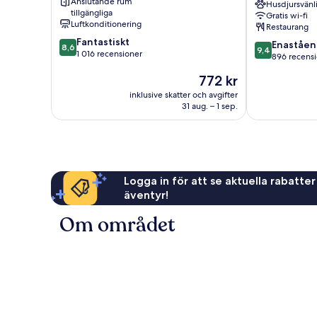
Anslutande rum
Husdjursvänl
Rigas
tillgängliga
Gratis wi-fi
historiska
Luftkonditionering
Restaurang
stadskärna
8.6
Fantastiskt
9.4
Enaståe
8,6
9,4
av
1 016 recensioner
av
896 recens
10,
10,
Priset
772 kr
Fantastiskt,
Enastående,
är
1 016 recensioner
896 recension
inklusive skatter och avgifter
772 kr
31 aug. – 1 sep.
Logga in för att se aktuella rabatter
äventyr!
Om området