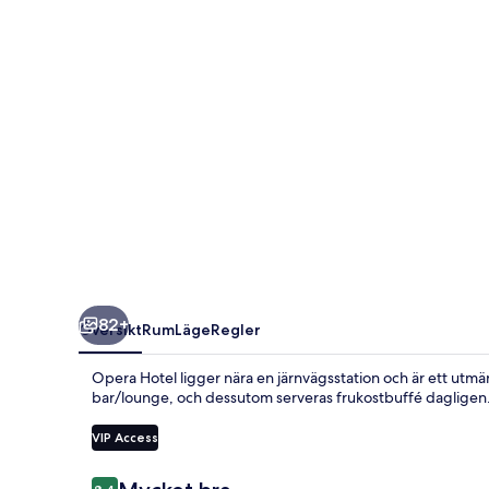
82+
Översikt
Rum
Läge
Regler
Opera Hotel ligger nära en järnvägsstation och är ett utmärk
bar/lounge, och dessutom serveras frukostbuffé dagligen
VIP Access
Recensioner