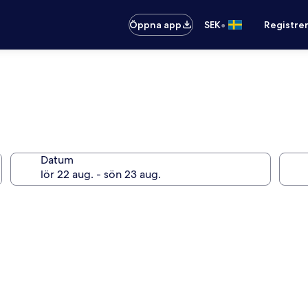
•
Öppna app
SEK
Registre
Datum