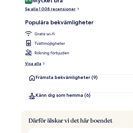
Mycket bra
8,4
8,4 av 10,
Se alla 1 008 recensioner
Boendets fasa
Populära bekvämligheter
Gratis wi-fi
Tvättmöjligheter
Rökning förbjuden
Visa alla
Främsta bekvämligheter
(9)
Känn dig som hemma
(6)
Därför älskar vi det här boendet