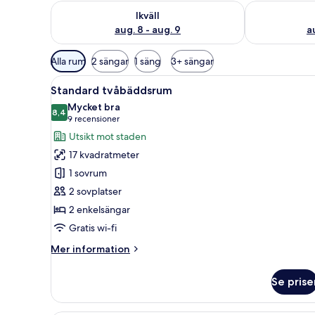
Kontrollera tillgängligheten för ikväll aug. 8 - aug. 9
Kontrollera ti
Ikväll
aug. 8 - aug. 9
a
Tillgängliga
Alla rum
2 sängar
1 säng
3+ sängar
filter
Öppna
Ett hotellrum med två sängar, 
för
7
Standard tvåbäddsrum
alla
rum
Mycket bra
foton
8,4
8,4 av 10
(9 recensioner)
9 recensioner
för
Utsikt mot staden
Standard
17 kvadratmeter
tvåbäddsrum
1 sovrum
2 sovplatser
2 enkelsängar
Gratis wi-fi
Mer
Mer information
information
om
Se prise
Standard
tvåbäddsrum