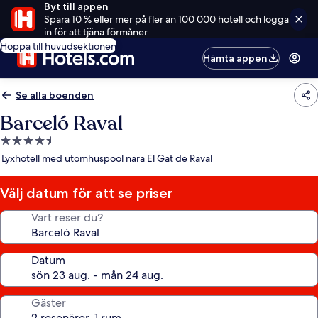
Byt till appen
Spara 10 % eller mer på fler än 100 000 hotell och logga
in för att tjäna förmåner
Hoppa till huvudsektionen
Hämta appen
Se alla boenden
Barceló Raval
4.5-
stjärnigt
Lyxhotell med utomhuspool nära El Gat de Raval
boende
Välj datum för att se priser
Vart reser du?
Datum
Gäster