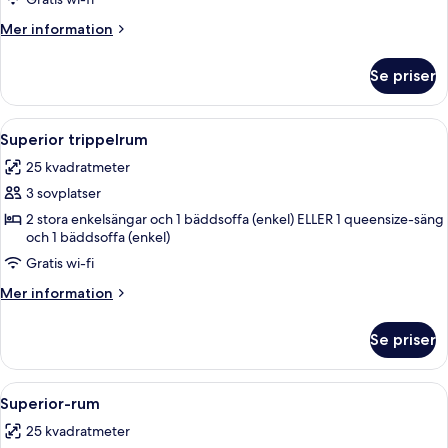
Connecting
Rooms
Mer
Mer information
information
om
Se priser
Connecting
Rooms
Öppna
Ett modernt hotellrum med en stor sän
5
Superior trippelrum
alla
25 kvadratmeter
foton
3 sovplatser
för
Superior
2 stora enkelsängar och 1 bäddsoffa (enkel) ELLER 1 queensize-säng
och 1 bäddsoffa (enkel)
trippelrum
Gratis wi-fi
Mer
Mer information
information
om
Se priser
Superior
trippelrum
Öppna
Ett modernt hotellrum med en stor säng
4
Superior-rum
alla
25 kvadratmeter
foton