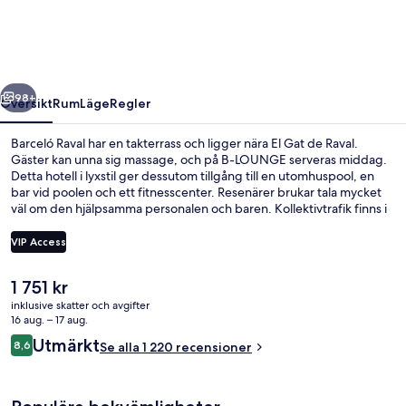
regående
Nästa
98+
Översikt
Rum
Läge
Regler
Barceló Raval har en takterrass och ligger nära El Gat de Raval.
Gäster kan unna sig massage, och på B-LOUNGE serveras middag.
Detta hotell i lyxstil ger dessutom tillgång till en utomhuspool, en
bar vid poolen och ett fitnesscenter. Resenärer brukar tala mycket
väl om den hjälpsamma personalen och baren. Kollektivtrafik finns i
närheten. Till Liceu Station tar det 6 minuter att gå och till Parc de
Montjuic Station är det 7 minuter.
VIP Access
Det
1 751 kr
Takterrass
nuvarande
inklusive skatter och avgifter
priset
16 aug. – 17 aug.
är
Recensioner
Utmärkt
8,6
Se alla 1 220 recensioner
1 751 kr
8,6 av 10,