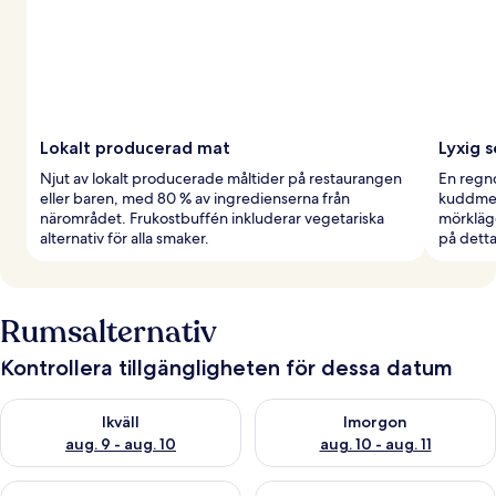
Lokalt producerad mat
Lyxig 
Njut av lokalt producerade måltider på restaurangen
En regnd
eller baren, med 80 % av ingredienserna från
kuddmen
närområdet. Frukostbuffén inkluderar vegetariska
mörkläg
alternativ för alla smaker.
på detta
Rumsalternativ
Kontrollera tillgängligheten för dessa datum
Kontrollera tillgängligheten för ikväll aug. 9 - aug. 10
Kontrollera tillgängligheten fö
Ikväll
Imorgon
aug. 9 - aug. 10
aug. 10 - aug. 11
Kontrollera tillgängligheten för den här helgen aug. 14 - aug. 
Kontrollera tillgängligheten fö