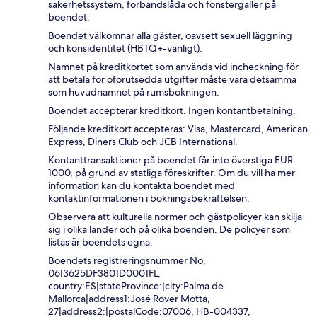
säkerhetssystem, förbandslåda och fönstergaller på
boendet.
Boendet välkomnar alla gäster, oavsett sexuell läggning
och könsidentitet (HBTQ+-vänligt).
Namnet på kreditkortet som används vid incheckning för
att betala för oförutsedda utgifter måste vara detsamma
som huvudnamnet på rumsbokningen.
Boendet accepterar kreditkort. Ingen kontantbetalning.
Följande kreditkort accepteras: Visa, Mastercard, American
Express, Diners Club och JCB International.
Kontanttransaktioner på boendet får inte överstiga EUR
1000, på grund av statliga föreskrifter. Om du vill ha mer
information kan du kontakta boendet med
kontaktinformationen i bokningsbekräftelsen.
Observera att kulturella normer och gästpolicyer kan skilja
sig i olika länder och på olika boenden. De policyer som
listas är boendets egna.
Boendets registreringsnummer No,
0613625DF3801D0001FL,
country:ES|stateProvince:|city:Palma de
Mallorca|address1:José Rover Motta,
27|address2:|postalCode:07006, HB-004337,