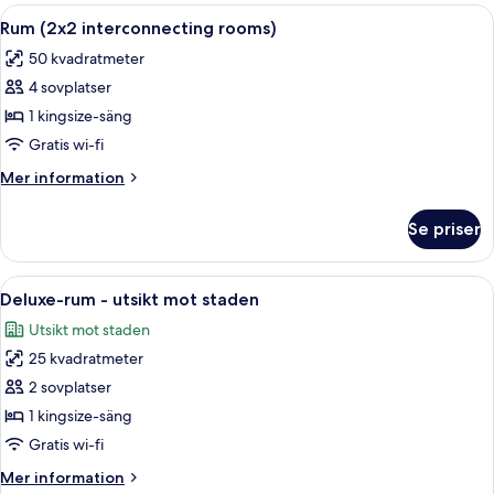
Öppna
Ett hotellrum med en säng, ett skrivb
4
Rum (2x2 interconnecting rooms)
alla
50 kvadratmeter
foton
4 sovplatser
för
Rum
1 kingsize-säng
(2x2
Gratis wi-fi
interconnecting
Mer
Mer information
rooms)
information
om
Se priser
Rum
(2x2
interconnecting
Öppna
Ett hotellrum med en stor säng, en kaf
5
rooms)
Deluxe-rum - utsikt mot staden
alla
Utsikt mot staden
foton
25 kvadratmeter
för
Deluxe-
2 sovplatser
rum
1 kingsize-säng
-
Gratis wi-fi
utsikt
Mer
Mer information
mot