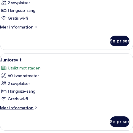
2 sovplatser
för
Superior-
1 kingsize-säng
rum
Gratis wi-fi
Mer
Mer information
information
om
Se priser
Superior-
rum
Öppna
Ett modernt vardagsrum med en mörkbl
6
Juniorsvit
alla
Utsikt mot staden
foton
60 kvadratmeter
för
Juniorsvit
2 sovplatser
1 kingsize-säng
Gratis wi-fi
Mer
Mer information
information
om
Se priser
Juniorsvit