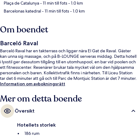
Plaça de Catalunya
- 11 min till fots
- 1.0 km
Barcelonas katedral
- 11 min till fots
- 1.0 km
Om boendet
Barceló Raval
Barceló Raval har en takterrass och ligger nära El Gat de Raval. Gäster
kan unna sig massage, och på B-LOUNGE serveras middag. Detta hotell
i lyxstil ger dessutom tillgång till en utomhuspool, en bar vid poolen och
ett fitnesscenter. Resenärer brukar tala mycket väl om den hjälpsamma
personalen och baren. Kollektivtrafik finns i närheten. Till Liceu Station
tar det 6 minuter att gå och till Parc de Montjuic Station är det 7 minuter.
Information om avbokningsrätt
Mer om detta boende
Översikt
Hotellets storlek
186 rum