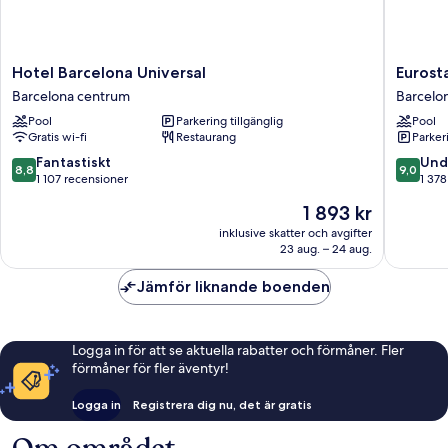
Hotel
Eurostar
Hotel Barcelona Universal
Eurost
Barcelona
Grand
Barcelona centrum
Barcelo
Universal
Marina
Pool
Parkering tillgänglig
Pool
Barcelona
Barcelo
Gratis wi-fi
Restaurang
Parkeri
centrum
centrum
8.8
9.0
Fantastiskt
Und
8,8
9,0
av
av
1 107 recensioner
1 378
10,
10,
Priset
1 893 kr
Fantastiskt,
Underba
är
1 107 recensioner
1 378 re
inklusive skatter och avgifter
1 893 kr
23 aug. – 24 aug.
Jämför liknande boenden
Logga in för att se aktuella rabatter och förmåner. Fler
förmåner för fler äventyr!
Logga in
Registrera dig nu, det är gratis