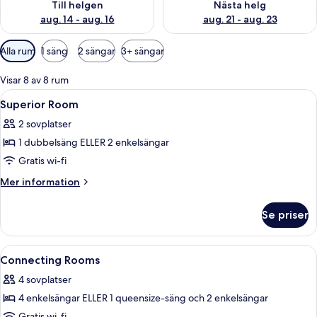
Till helgen
Nästa helg
aug. 14 - aug. 16
aug. 21 - aug. 23
Tillgängliga
Alla rum
1 säng
2 sängar
3+ sängar
filter
för
Visar 8 av 8 rum
rum
Öppna
Sängtillbehör av högsta kvalitet och 
6
Superior Room
alla
2 sovplatser
foton
1 dubbelsäng ELLER 2 enkelsängar
för
Superior
Gratis wi-fi
Room
Mer
Mer information
information
om
Se priser
Superior
Room
Öppna
Sängtillbehör av högsta kvalitet och 
8
Connecting Rooms
alla
4 sovplatser
foton
4 enkelsängar ELLER 1 queensize-säng och 2 enkelsängar
för
Gratis wi-fi