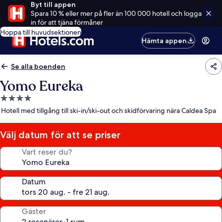
Byt till appen
Spara 10 % eller mer på fler än 100 000 hotell och logga
in för att tjäna förmåner
Hoppa till huvudsektionen
Hämta appen
Se alla boenden
Yomo Eureka
4.0-
stjärnigt
Hotell med tillgång till ski-in/ski-out och skidförvaring nära Caldea Spa
boende
Välj datum för att se priser
Vart reser du?
Datum
Gäster