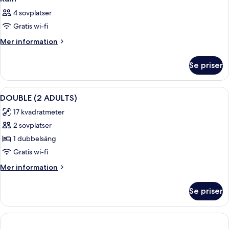
4 sovplatser
Gratis wi-fi
Mer
Mer information
information
om
Se priser
Rum
Öppna
Minibar, värdeförvaringsskåp på rumm
2
DOUBLE (2 ADULTS)
alla
17 kvadratmeter
foton
2 sovplatser
för
DOUBLE
1 dubbelsäng
(2
Gratis wi-fi
ADULTS)
Mer
Mer information
information
om
Se priser
DOUBLE
(2
ADULTS)