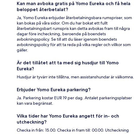
Kan man avboka gratis på Yomo Eureka och få hela
beloppet återbetalat?
Ja, Yomo Eureka erbjuder återbetalningsbara rumspriser, som
kan bokas på våra sidor. Om du har bokat ett fullt
återbetalningsbart rumspris kan detta avbokas fram till några
dagar före incheckning, beroende på boendets
avbokningspolicy. Se till att du läser igenom boendets
avbokningspolicy för att ta reda på vilka regler och villkor som
gäller.
Är det tillåtet att ta med sig husdjur till Yomo
Eureka?
Husdjur är tyvärr inte tillåtna, men assistanshundar är välkomna.
Erbjuder Yomo Eureka parkering?
Ja. Parkering kostar EUR 19 per dag. Antalet parkeringsplatser
kan vara begränsat.
Vilka tider har Yomo Eureka angett för in- och
utcheckning?
Checka in från: 15.00. Checka in fram till: 00.00. Utcheckning