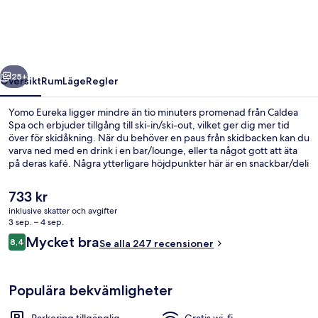
regående
Nästa
25+
Översikt
Rum
Läge
Regler
Yomo Eureka ligger mindre än tio minuters promenad från Caldea
Spa och erbjuder tillgång till ski-in/ski-out, vilket ger dig mer tid
över för skidåkning. När du behöver en paus från skidbacken kan du
varva ned med en drink i en bar/lounge, eller ta något gott att äta
på deras kafé. Några ytterligare höjdpunkter här är en snackbar/deli
och en terrass. Här får skidentusiaster tillgång till skidpass och
skidförvaring.
Det
733 kr
nuvarande
inklusive skatter och avgifter
priset
3 sep. – 4 sep.
Boendets fasad
är
Recensioner
Mycket bra
8,4
Se alla 247 recensioner
733 kr
8,4 av 10,
Populära bekvämligheter