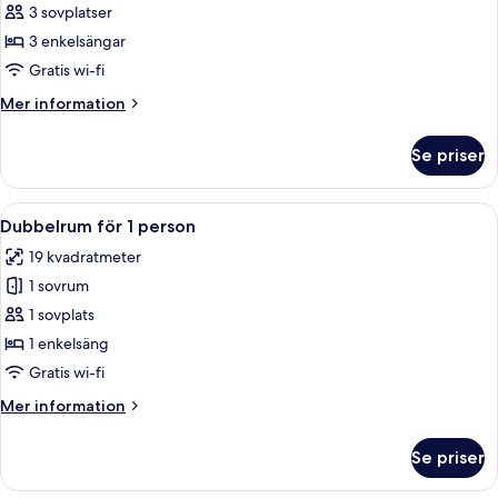
Trippelrum
3 sovplatser
3 enkelsängar
Gratis wi-fi
Mer
Mer information
information
om
Se priser
Trippelrum
Öppna
Ett modernt sovrum med en stor säng,
4
Dubbelrum för 1 person
alla
19 kvadratmeter
foton
1 sovrum
för
Dubbelrum
1 sovplats
för
1 enkelsäng
1
Gratis wi-fi
person
Mer
Mer information
information
om
Se priser
Dubbelrum
för