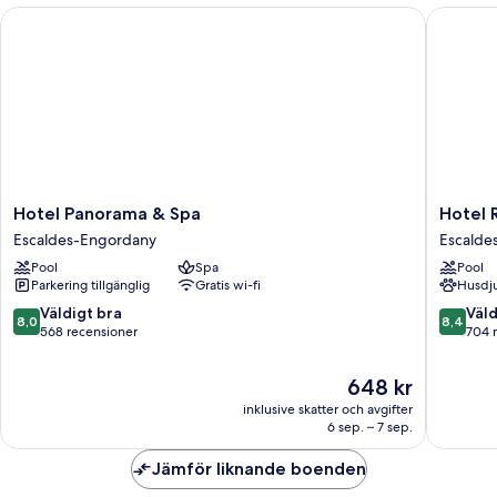
Hotel Panorama & Spa
Hotel Ro
Hotel
Hotel
Hotel Panorama & Spa
Hotel 
Panorama
Roc
Escaldes-Engordany
Escalde
&
Blanc
Pool
Spa
Pool
Spa
&
Parkering tillgänglig
Gratis wi-fi
Husdju
Escaldes-
Spa
Engordany
Escalde
8.0
8.4
Väldigt bra
Väld
8,0
8,4
Engord
av
av
568 recensioner
704 
10,
10,
Väldigt
Väldigt
Priset
648 kr
bra,
bra,
är
inklusive skatter och avgifter
568 recensioner
704 rec
648 kr
6 sep. – 7 sep.
Jämför liknande boenden