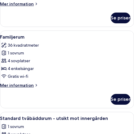
Mer
Mer information
information
om
Se priser
Dubbelrum
Öppna
Ett modernt hotellrum med en stor sän
5
Familjerum
alla
36 kvadratmeter
foton
1 sovrum
för
Familjerum
4 sovplatser
4 enkelsängar
Gratis wi-fi
Mer
Mer information
information
om
Se priser
Familjerum
Öppna
Ett modernt sovrum med en stor säng,
4
Standard tvåbäddsrum - utsikt mot innergården
alla
1 sovrum
foton