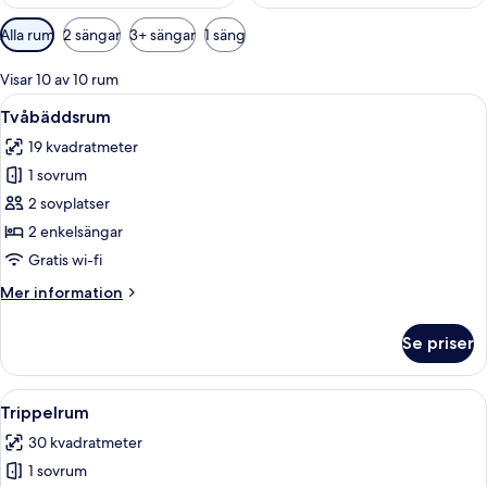
Tillgängliga
Alla rum
2 sängar
3+ sängar
1 säng
filter
för
Visar 10 av 10 rum
rum
Öppna
Ett modernt sovrum med en stor säng,
4
Tvåbäddsrum
alla
19 kvadratmeter
foton
1 sovrum
för
Tvåbäddsrum
2 sovplatser
2 enkelsängar
Gratis wi-fi
Mer
Mer information
information
om
Se priser
Tvåbäddsrum
Öppna
Ett modernt hotellrum med två sängar
4
Trippelrum
alla
30 kvadratmeter
foton
1 sovrum
för