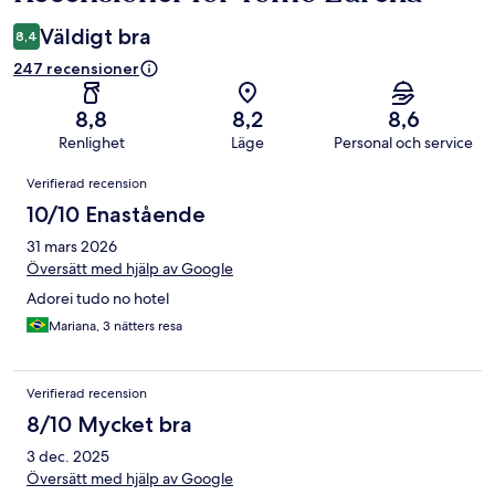
Väldigt bra
8,4
247 recensioner
8,8
8,2
8,6
Renlighet
Läge
Personal och service
Recensioner
Verifierad recension
10/10 Enastående
31 mars 2026
Översätt med hjälp av Google
Adorei tudo no hotel
Mariana, 3 nätters resa
Verifierad recension
8/10 Mycket bra
3 dec. 2025
Översätt med hjälp av Google