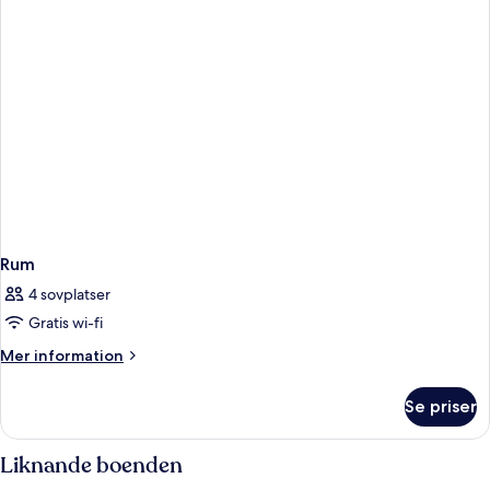
Rum
4 sovplatser
Gratis wi-fi
Mer
Mer information
information
om
Se priser
Rum
Liknande boenden