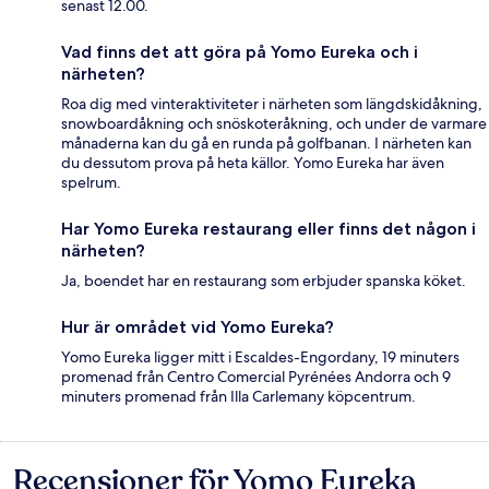
senast 12.00.
Vad finns det att göra på Yomo Eureka och i
närheten?
Roa dig med vinteraktiviteter i närheten som längdskidåkning,
snowboardåkning och snöskoteråkning, och under de varmare
månaderna kan du gå en runda på golfbanan. I närheten kan
du dessutom prova på heta källor. Yomo Eureka har även
spelrum.
Har Yomo Eureka restaurang eller finns det någon i
närheten?
Ja, boendet har en restaurang som erbjuder spanska köket.
Hur är området vid Yomo Eureka?
Yomo Eureka ligger mitt i Escaldes-Engordany, 19 minuters
promenad från Centro Comercial Pyrénées Andorra och 9
minuters promenad från Illa Carlemany köpcentrum.
Recensioner för Yomo Eureka
Recensioner