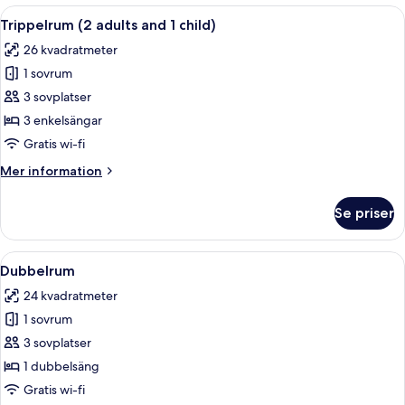
1
Öppna
Ett modernt hotellrum med två sängar
4
person
Trippelrum (2 adults and 1 child)
alla
26 kvadratmeter
foton
1 sovrum
för
Trippelrum
3 sovplatser
(2
3 enkelsängar
adults
Gratis wi-fi
and
Mer
Mer information
1
information
child)
om
Se priser
Trippelrum
(2
adults
Öppna
Ett modernt hotellrum med en stor säng
4
and
Dubbelrum
alla
1
24 kvadratmeter
child)
foton
1 sovrum
för
Dubbelrum
3 sovplatser
1 dubbelsäng
Gratis wi-fi