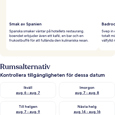
Smak av Spanien
Badroc
Spanska smaker väntar på hotellets restaurang.
Svep in 
boendet erbjuder även ett kafé, en bar och en
totalt 
frukostbuffé för att fullända den kulinariska resan.
välfylld
Rumsalternativ
Kontrollera tillgängligheten för dessa datum
Kontrollera tillgängligheten för ikväll aug. 6 - aug. 7
Kontrollera tillgängligheten f
Ikväll
Imorgon
aug. 6 - aug. 7
aug. 7 - aug. 8
Kontrollera tillgängligheten för den här helgen aug. 7 - aug. 9
Kontrollera tillgängligheten fö
Till helgen
Nästa helg
aug. 7 - aug. 9
aug. 14 - aug. 16