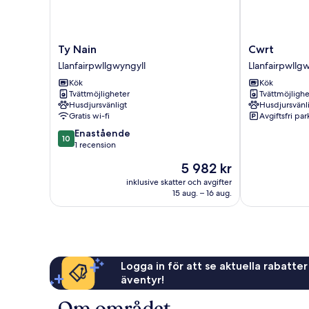
Ty
Cwrt
Ty Nain
Cwrt
Nain
Llanfairpwllgw
Llanfairpwllgwyngyll
Llanfairpwllg
Llanfairpwllgwyngyll
Kök
Kök
Tvättmöjligheter
Tvättmöjlighe
Husdjursvänligt
Husdjursvänl
Gratis wi-fi
Avgiftsfri pa
10.0
Enastående
10
av
1 recension
10,
Priset
5 982 kr
Enastående,
är
1 recension
inklusive skatter och avgifter
5 982 kr
15 aug. – 16 aug.
Logga in för att se aktuella rabatter
äventyr!