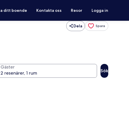
ra ditt boende
Kontakta oss
Resor
Logga in
Dela
Spara
Gäster
Sök