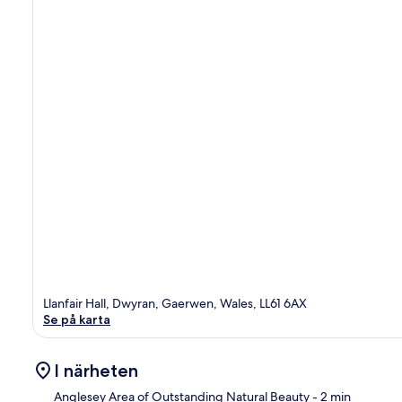
Llanfair Hall, Dwyran, Gaerwen, Wales, LL61 6AX
Se på karta
I närheten
Anglesey Area of Outstanding Natural Beauty
- 2 min