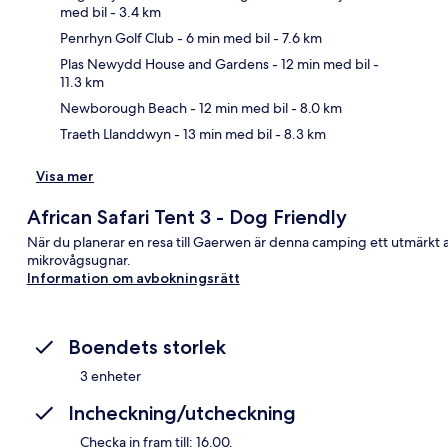
med bil
- 3.4 km
Penrhyn Golf Club
- 6 min med bil
- 7.6 km
Kar
Plas Newydd House and Gardens
- 12 min med bil
-
11.3 km
Newborough Beach
- 12 min med bil
- 8.0 km
Traeth Llanddwyn
- 13 min med bil
- 8.3 km
Visa mer
African Safari Tent 3 - Dog Friendly
När du planerar en resa till Gaerwen är denna camping ett utmärkt 
mikrovågsugnar.
Information om avbokningsrätt
Boendets storlek
3 enheter
Incheckning/utcheckning
Checka in fram till: 16.00.