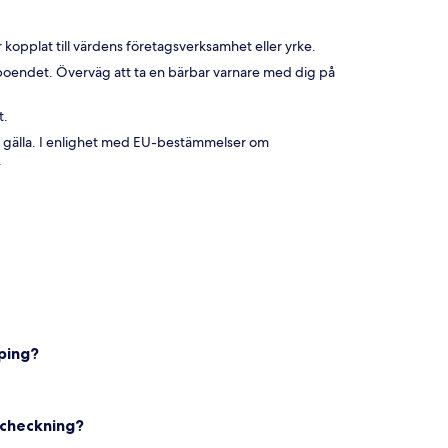
 kopplat till värdens företagsverksamhet eller yrke.
boendet. Överväg att ta en bärbar varnare med dig på
t.
 gälla. I enlighet med EU-bestämmelser om
.
mping?
tcheckning?