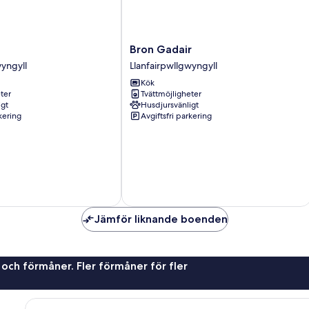
Bron
Bron Gadair
yngyll
Gadair
wyngyll
Llanfairpwllgwyngyll
Llanfairpwllgwyngyll
Kök
ter
Tvättmöjligheter
igt
Husdjursvänligt
rkering
Avgiftsfri parkering
Jämför liknande boenden
 och förmåner. Fler förmåner för fler