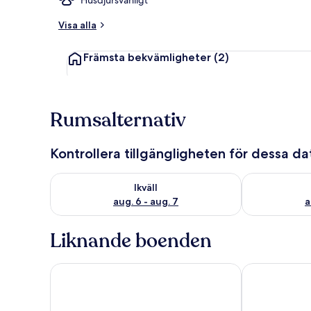
Visa alla
Stuga - flera
Främsta bekvämligheter
(2)
Rumsalternativ
Kontrollera tillgängligheten för dessa d
Kontrollera tillgängligheten för ikväll aug. 6 - aug. 7
Kontrollera ti
Ikväll
aug. 6 - aug. 7
a
Liknande boenden
Ty Nain
Cwrt