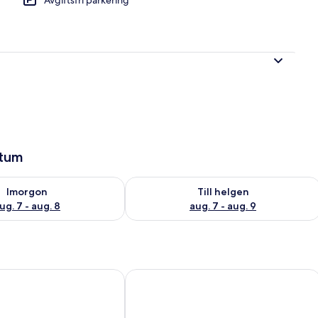
 sängar | Strand
atum
llgängligheten för imorgon aug. 7 - aug. 8
Kontrollera tillgängligheten för den h
Imorgon
Till helgen
ug. 7 - aug. 8
aug. 7 - aug. 9
Bron Gadair