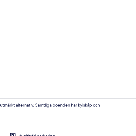
Boendeomr
 utmärkt alternativ. Samtliga boenden har kylskåp och
Stuga - flera
Avgiftsfri parkering