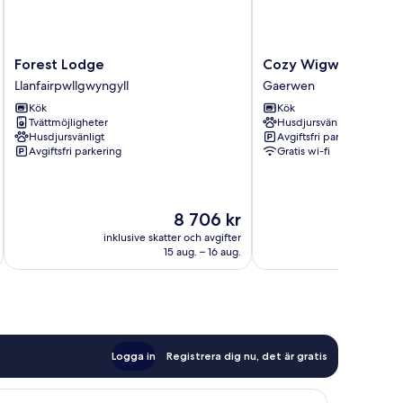
Forest
Cozy
Forest Lodge
Cozy Wigwam With H
Lodge
Wigwam
Llanfairpwllgwyngyll
Gaerwen
Llanfairpwllgwyngyll
With
Kök
Kök
Heating
Tvättmöjligheter
Husdjursvänligt
&
Husdjursvänligt
Avgiftsfri parkering
tv
Avgiftsfri parkering
Gratis wi-fi
Gaerwen
Priset
8 706 kr
är
inklusive skatter och avgifter
8 706 kr
15 aug. – 16 aug.
Logga in
Registrera dig nu, det är gratis