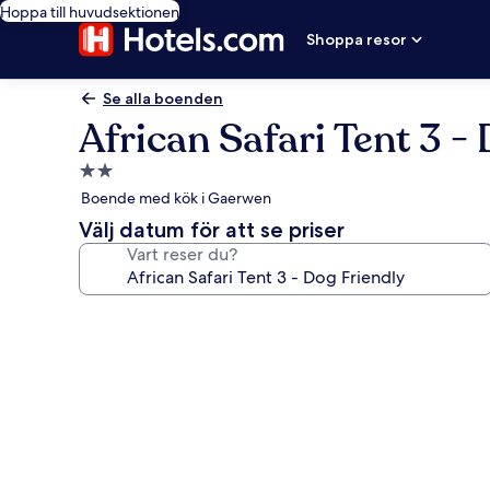
Hoppa till huvudsektionen
Shoppa resor
Se alla boenden
African Safari Tent 3 -
2.0-
stjärnigt
Boende med kök i Gaerwen
boende
Välj datum för att se priser
Vart reser du?
Fotogalleri
för
African
Safari
Tent
3