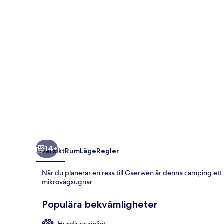
-
Dog
Friendly
14+
Översikt
Rum
Läge
Regler
När du planerar en resa till Gaerwen är denna camping ett
mikrovågsugnar.
Populära bekvämligheter
Husdjursvänligt