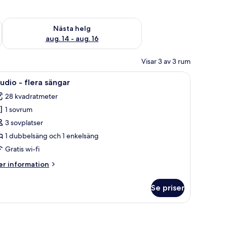
är helgen aug. 7 - aug. 9
Kontrollera tillgängligheten för nästa helg aug. 14 - aug. 16
Nästa helg
aug. 14 - aug. 16
Visar 3 av 3 rum
 två sänglampor och ett litet bord med en bok och ett glas.
ppna
En snyggt bäddad säng med två kuddar, två sä
6
udio - flera sängar
la
28 kvadratmeter
oton
1 sovrum
ör
tudio
3 sovplatser
1 dubbelsäng och 1 enkelsäng
era
Gratis wi-fi
ängar
er
r information
formation
m
Se priser
udio
era
ngar