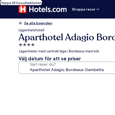
Hoppa till huvudsektionen
Shoppa resor
Se alla boenden
Lägenhetshotell
Aparthotel Adagio Bo
4.0-
stjärnigt
Lägenheter med centralt läge i Bordeaux med kök
boende
Välj datum för att se priser
Vart reser du?
Fotogalleri
för
Aparthotel
Adagio
Bordeaux