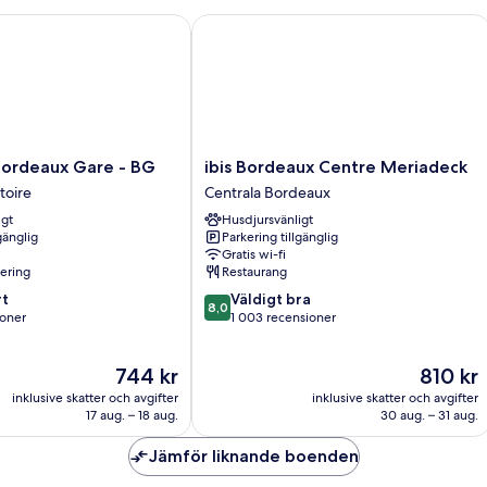
rdeaux Gare - BG
ibis Bordeaux Centre Meriadeck
ibis
Bordeaux Gare - BG
ibis Bordeaux Centre Meriadeck
Bordeaux
toire
Centrala Bordeaux
Centre
igt
Husdjursvänligt
Meriadeck
gänglig
Parkering tillgänglig
Centrala
Gratis wi-fi
Bordeaux
nering
Restaurang
8.0
t
Väldigt bra
8,0
av
ioner
1 003 recensioner
10,
Väldigt
Priset
Priset
744 kr
810 kr
er
bra,
är
är
1 003 recensioner
inklusive skatter och avgifter
inklusive skatter och avgifter
744 kr
810 kr
17 aug. – 18 aug.
30 aug. – 31 aug.
Jämför liknande boenden