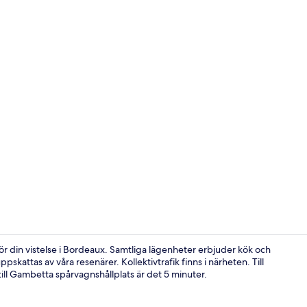
Exteriör
r din vistelse i Bordeaux. Samtliga lägenheter erbjuder kök och
skattas av våra resenärer. Kollektivtrafik finns i närheten. Till
ill Gambetta spårvagnshållplats är det 5 minuter.
Exteriör