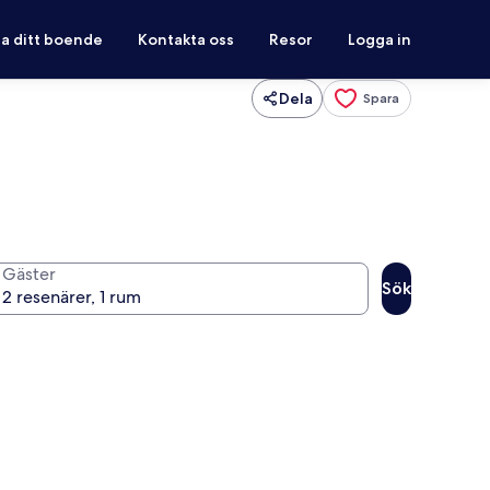
ra ditt boende
Kontakta oss
Resor
Logga in
Dela
Spara
Gäster
Sök