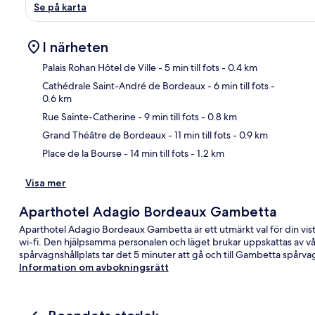
Se på karta
I närheten
Palais Rohan Hôtel de Ville
- 5 min till fots
- 0.4 km
Cathédrale Saint-André de Bordeaux
- 6 min till fots
-
0.6 km
Kar
Rue Sainte-Catherine
- 9 min till fots
- 0.8 km
Grand Théâtre de Bordeaux
- 11 min till fots
- 0.9 km
Place de la Bourse
- 14 min till fots
- 1.2 km
Visa mer
Aparthotel Adagio Bordeaux Gambetta
Aparthotel Adagio Bordeaux Gambetta är ett utmärkt val för din vist
wi-fi. Den hjälpsamma personalen och läget brukar uppskattas av våra 
spårvagnshållplats tar det 5 minuter att gå och till Gambetta spårvag
Information om avbokningsrätt