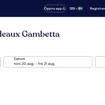
•
Öppna app
SEK
Registre
rdeaux Gambetta
Datum