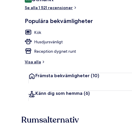
8,8 av 10,
Se alla 1 521 recensioner
Populära bekvämligheter
Exteriör
Kök
Husdjursvänligt
Reception dygnet runt
Visa alla
Främsta bekvämligheter
(10)
Känn dig som hemma
(6)
Rumsalternativ