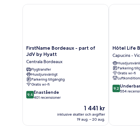
FirstName Bordeaux - part of JdV by Hyatt
Hôtel Life Bo
FirstName
Hôtel
FirstName Bordeaux - part of
Hôtel Life 
Bordeaux
Life
JdV by Hyatt
Capucins - Vic
-
Bordeaux
Centrala Bordeaux
Husdjursvänl
part
Gare
Parkering till
of
Flygtransfer
-
Gratis wi-fi
Husdjursvänligt
JdV
BG
Luftkonditio
Parkering tillgänglig
by
Capucins
Gratis wi-fi
9.2
Underbar
Hyatt
-
9,2
av
554 recens
9.4
Centrala
Enastående
Victoire
9,4
10,
av
Bordeaux
401 recensioner
Underbart,
10,
Priset
1 441 kr
554 recension
Enastående,
är
401 recensioner
inklusive skatter och avgifter
1 441 kr
19 aug. – 20 aug.