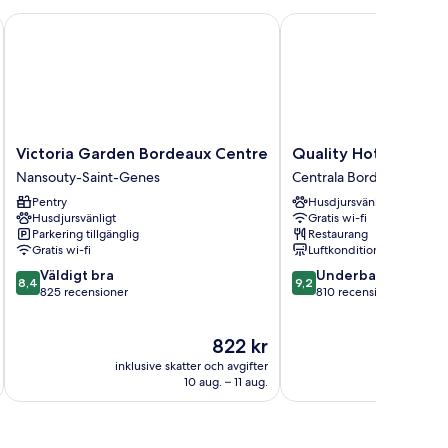
Victoria Garden Bordeaux Centre
Quality Hotel Bordeau
Victoria
Quality
Victoria Garden Bordeaux Centre
Quality Hotel Borde
Garden
Hotel
Nansouty-Saint-Genes
Centrala Bordeaux
Bordeaux
Bordeaux
Pentry
Husdjursvänligt
Centre
Centre
Husdjursvänligt
Gratis wi-fi
Nansouty-
Centrala
Parkering tillgänglig
Restaurang
Saint-
Bordeaux
Gratis wi-fi
Luftkonditionering
Genes
8.4
9.2
Väldigt bra
Underbart
8,4
9,2
av
av
825 recensioner
810 recensioner
10,
10,
Väldigt
Underbart,
Priset
822 kr
bra,
810 recensioner
är
825 recensioner
inklusive skatter och avgifter
inklusive s
822 kr
10 aug. – 11 aug.