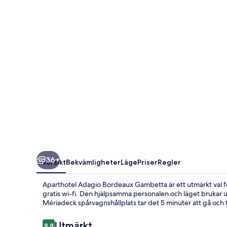
Gambetta
36+
Översikt
Bekvämligheter
Läge
Priser
Regler
Aparthotel Adagio Bordeaux Gambetta är ett utmärkt val fö
gratis wi-fi. Den hjälpsamma personalen och läget brukar upp
Mériadeck spårvagnshållplats tar det 5 minuter att gå och t
Recensioner
Utmärkt
8,8