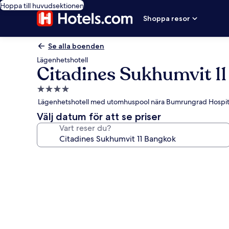
Hoppa till huvudsektionen
Shoppa resor
Se alla boenden
Lägenhetshotell
Citadines Sukhumvit 1
4.0-
stjärnigt
Lägenhetshotell med utomhuspool nära Bumrungrad Hospit
boende
Välj datum för att se priser
Vart reser du?
Fotogalleri
för
Citadines
Sukhumvit
11