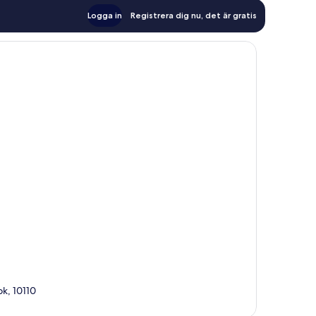
Logga in
Registrera dig nu, det är gratis
k, 10110