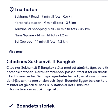
I närheten
Sukhumvit Road
- 7 min till fots
- 0.6 km
Koreanska staden
- 9 min till fots
- 0.8 km
Kar
Terminal 21 Shopping Mall
- 10 min till fots
- 0.9 km
Nana Square
- 14 min till fots
- 1.2 km
Soi Cowboy
- 14 min till fots
- 1.2 km
Visa mer
Citadines Sukhumvit 11 Bangkok
Citadines Sukhumvit 11 Bangkok ståtar med ett utmärkt läge, bara 
Koreanska staden. Deras utomhuspool passar utmärkt för en simtur in
till ett fitnesscenter. Samtliga lägenheter har kök, såväl som rumsse
den hjälpsamma personalen och läget. Boendet ligger bara en kort pr
minuter att gå och till Asok BTS station är det 11 minuter.
Information om avbokningsrätt
Boendets storlek