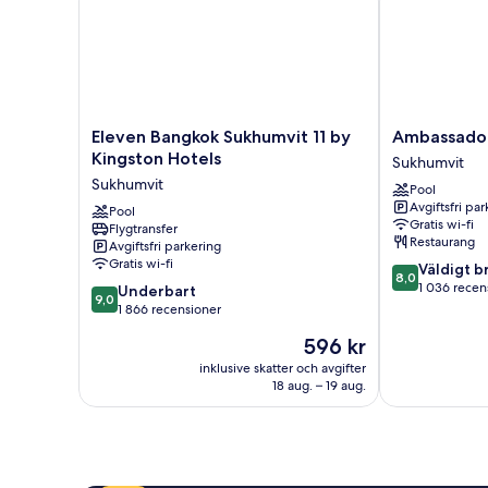
Eleven
Ambassador
Eleven Bangkok Sukhumvit 11 by
Ambassador
Bangkok
Bangkok
Kingston Hotels
Sukhumvit
Sukhumvit
Hotel
Sukhumvit
Pool
11
Sukhumvit
Avgiftsfri pa
by
Pool
Gratis wi-fi
Flygtransfer
Kingston
Restaurang
Avgiftsfri parkering
Hotels
Gratis wi-fi
8.0
Väldigt b
Sukhumvit
8,0
av
1 036 recen
9.0
Underbart
9,0
10,
av
1 866 recensioner
Väldigt
10,
Priset
596 kr
bra,
Underbart,
är
1 036 recensi
1 866 recensioner
inklusive skatter och avgifter
596 kr
18 aug. – 19 aug.