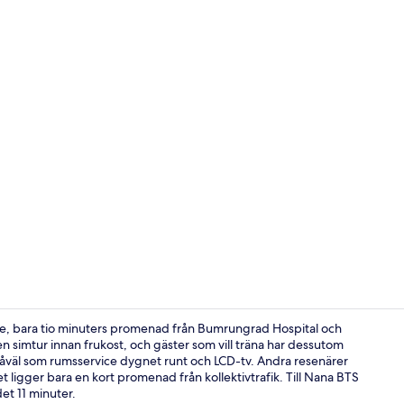
Hiss
ge, bara tio minuters promenad från Bumrungrad Hospital och
 simtur innan frukost, och gäster som vill träna har dessutom
k, såväl som rumsservice dygnet runt och LCD-tv. Andra resenärer
Det finns fr
ligger bara en kort promenad från kollektivtrafik. Till Nana BTS
det 11 minuter.