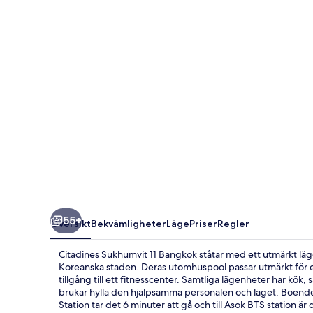
Bangkok
55+
Översikt
Bekvämligheter
Läge
Priser
Regler
Citadines Sukhumvit 11 Bangkok ståtar med ett utmärkt lä
Koreanska staden. Deras utomhuspool passar utmärkt för en
tillgång till ett fitnesscenter. Samtliga lägenheter har kö
brukar hylla den hjälpsamma personalen och läget. Boendet 
Station tar det 6 minuter att gå och till Asok BTS station är 