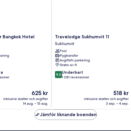
Travelodge
 Bangkok Hotel
Travelodge Sukhumvit 11
Sukhumvit
Sukhumvit
11
Pool
Sukhumvit
rkering
Flygtransfer
Avgiftsfri parkering
Gratis wi-fi
9.0
ra
Underbart
9,0
av
sioner
1 081 recensioner
10,
Underbart,
Priset
Priset
625 kr
518 kr
1 081 recensioner
är
är
oner
inklusive skatter och avgifter
inklusive skatter och avgifter
625 kr
518 kr
14 aug. – 15 aug.
3 sep. – 4 sep.
Jämför liknande boenden