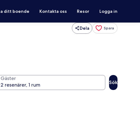
ra ditt boende
Kontakta oss
Resor
Logga in
Dela
Spara
Gäster
Sök