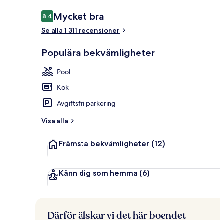
Recensioner
Mycket bra
8,4
8,4 av 10,
Se alla 1 311 recensioner
Utomhuspoo
Populära bekvämligheter
Pool
Kök
Avgiftsfri parkering
Visa alla
Främsta bekvämligheter
(12)
Känn dig som hemma
(6)
Därför älskar vi det här boendet