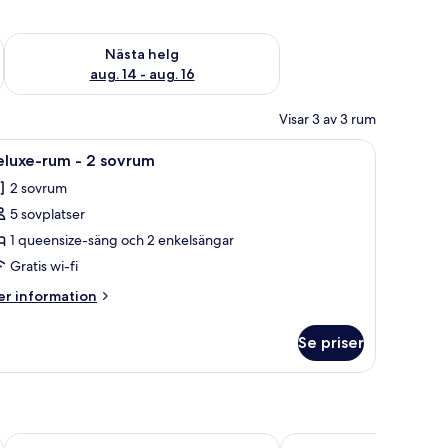
är helgen aug. 7 - aug. 9
Kontrollera tillgängligheten för nästa helg aug. 14 - aug. 16
Nästa helg
aug. 14 - aug. 16
Visar 3 av 3 rum
ffa, matbord och ett stort fönster med gardiner.
ppna
Ett modernt kök med träskåp, ett vitt kylskå
5
eluxe-rum - 2 sovrum
la
2 sovrum
oton
5 sovplatser
ör
eluxe-
1 queensize-säng och 2 enkelsängar
um
Gratis wi-fi
er
r information
formation
ovrum
m
Se priser
luxe-
um
vrum
Solitaire Bangkok Sukhumvit 11 by Kingston Hotels
GLOW Sukhumvit 5 by 