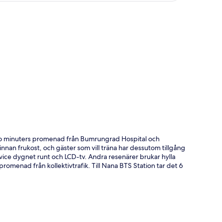
ta
tio minuters promenad från Bumrungrad Hospital och
nan frukost, och gäster som vill träna har dessutom tillgång
rvice dygnet runt och LCD-tv. Andra resenärer brukar hylla
omenad från kollektivtrafik. Till Nana BTS Station tar det 6