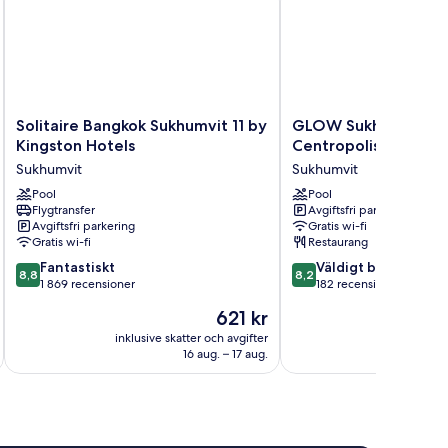
Solitaire
GLOW
Solitaire Bangkok Sukhumvit 11 by
GLOW Sukhumvit 5 
Bangkok
Sukhumvit
Kingston Hotels
Centropolis
Sukhumvit
5
Sukhumvit
Sukhumvit
11
by
by
Pool
Centropolis
Pool
Flygtransfer
Avgiftsfri parkering
Kingston
Sukhumvit
Avgiftsfri parkering
Gratis wi-fi
Hotels
Gratis wi-fi
Restaurang
Sukhumvit
8.8
8.2
Fantastiskt
Väldigt bra
8,8
8,2
av
av
1 869 recensioner
182 recensioner
10,
10,
Priset
621 kr
Fantastiskt,
Väldigt
är
1 869 recensioner
bra,
inklusive skatter och avgifter
inklusive s
621 kr
16 aug. – 17 aug.
182 recensioner