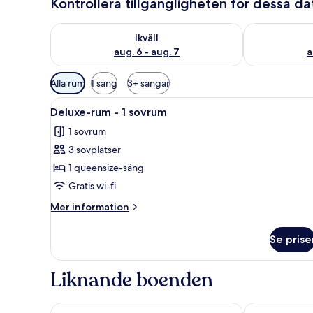
Kontrollera tillgängligheten för dessa d
Kontrollera tillgängligheten för ikväll aug. 6 - aug. 7
Kontrollera ti
Ikväll
aug. 6 - aug. 7
a
Tillgängliga
Alla rum
1 säng
3+ sängar
filter
Öppna
LCD-tv
för
5
Deluxe-rum - 1 sovrum
alla
rum
1 sovrum
foton
3 sovplatser
för
Deluxe-
1 queensize-säng
rum
Gratis wi-fi
-
Mer
Mer information
1
information
sovrum
om
Se prise
Deluxe-
rum
-
Liknande boenden
1
sovrum
Eleven Bangkok Sukhumvit 11 by Kingston Hotels
Ambassador B