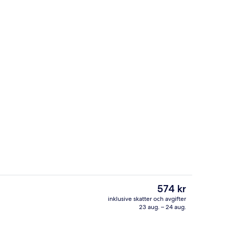
Sittområde i lobbyn
Det
574 kr
nuvarande
inklusive skatter och avgifter
priset
23 aug. – 24 aug.
ukost, lunch och middag
Frukostbuffé varje dag mot avgift
är
574 kr