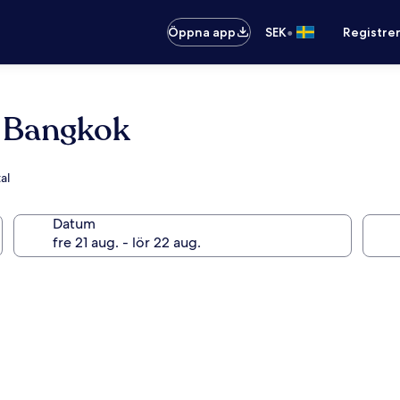
•
Öppna app
SEK
Registre
1 Bangkok
al
Datum