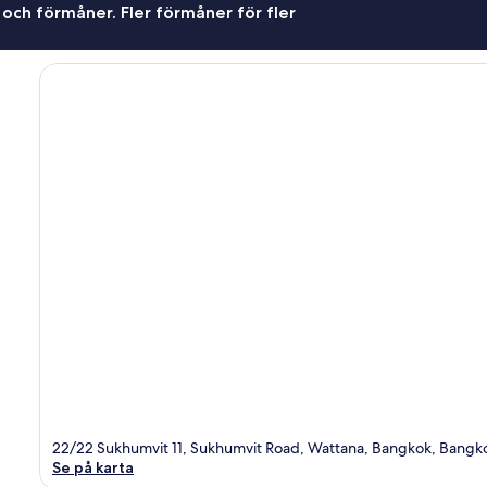
 och förmåner. Fler förmåner för fler
22/22 Sukhumvit 11, Sukhumvit Road, Wattana, Bangkok, Bangko
Se på karta