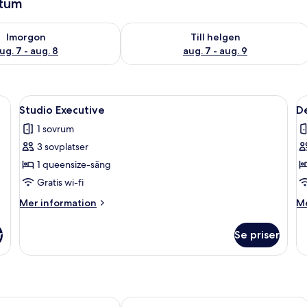
atum
llgängligheten för imorgon aug. 7 - aug. 8
Kontrollera tillgängligheten för den h
Imorgon
Till helgen
ug. 7 - aug. 8
aug. 7 - aug. 9
Öppna
Ett modernt hotellrum med en säng, so
Ö
5
Studio Executive
D
alla
al
1 sovrum
foton
f
3 sovplatser
för
f
Studio
D
1 queensize-säng
Executive
r
Gratis wi-fi
-
Mer
M
Mer information
Me
2
information
in
om
s
o
r
Se priser
Studio
De
Executive
r
-
2
so
angkok Hotel
Travelodge Sukhumvit 11