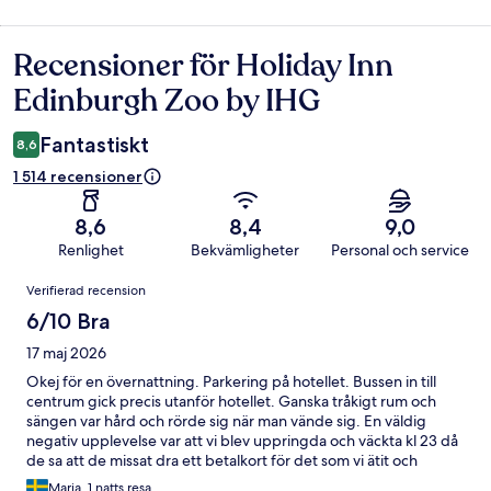
Recensioner för Holiday Inn
Recensioner
Edinburgh Zoo by IHG
Fantastiskt
8,6
1 514 recensioner
8,6
8,4
9,0
Renlighet
Bekvämligheter
Personal och service
Recensioner
Verifierad recension
6/10 Bra
17 maj 2026
Okej för en övernattning. Parkering på hotellet. Bussen in till
centrum gick precis utanför hotellet. Ganska tråkigt rum och
sängen var hård och rörde sig när man vände sig. En väldig
negativ upplevelse var att vi blev uppringda och väckta kl 23 då
de sa att de missat dra ett betalkort för det som vi ätit och
servitrisen satt upp på rummet. De ville vi skulle komma ner till
Maria, 1 natts resa