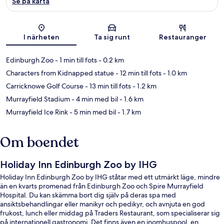
Se på karta
Karta
I närheten
Ta sig runt
Restauranger
Edinburgh Zoo
- 1 min till fots
- 0.2 km
Characters from Kidnapped statue
- 12 min till fots
- 1.0 km
Carricknowe Golf Course
- 13 min till fots
- 1.2 km
Murrayfield Stadium
- 4 min med bil
- 1.6 km
Murrayfield Ice Rink
- 5 min med bil
- 1.7 km
Om boendet
Holiday Inn Edinburgh Zoo by IHG
Holiday Inn Edinburgh Zoo by IHG ståtar med ett utmärkt läge, mindre
än en kvarts promenad från Edinburgh Zoo och Spire Murrayfield
Hospital. Du kan skämma bort dig själv på deras spa med
ansiktsbehandlingar eller manikyr och pedikyr, och avnjuta en god
frukost, lunch eller middag på Traders Restaurant, som specialiserar sig
på internationell gastronomi. Det finns även en inomhuspool, en