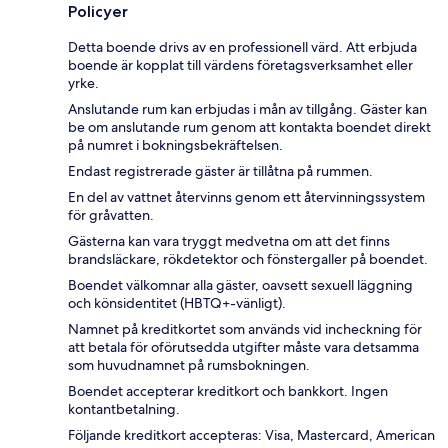
Policyer
Detta boende drivs av en professionell värd. Att erbjuda
boende är kopplat till värdens företagsverksamhet eller
yrke.
Anslutande rum kan erbjudas i mån av tillgång. Gäster kan
be om anslutande rum genom att kontakta boendet direkt
på numret i bokningsbekräftelsen.
Endast registrerade gäster är tillåtna på rummen.
En del av vattnet återvinns genom ett återvinningssystem
för gråvatten.
Gästerna kan vara tryggt medvetna om att det finns
brandsläckare, rökdetektor och fönstergaller på boendet.
Boendet välkomnar alla gäster, oavsett sexuell läggning
och könsidentitet (HBTQ+-vänligt).
Namnet på kreditkortet som används vid incheckning för
att betala för oförutsedda utgifter måste vara detsamma
som huvudnamnet på rumsbokningen.
Boendet accepterar kreditkort och bankkort. Ingen
kontantbetalning.
Följande kreditkort accepteras: Visa, Mastercard, American