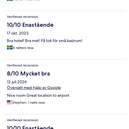
restaurangen direkt och dra ett kort, det kunde absolut inte
vänta till frukosten. Svårt att somna om efter det.
Verifierad recension
10/10 Enastående
17 okt. 2023
Bra hotel! Bra mat! På tok för små badrum!
4 nätters resa
Verifierad recension
8/10 Mycket bra
12 juli 2026
Översätt med hjälp av Google
Nice room Great location to airport
Stephen, 1 natts resa
Verifierad recension
10/10 Enastående