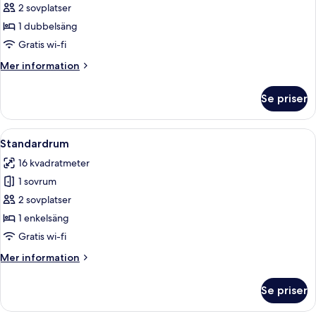
Standardrum
2 sovplatser
-
1 dubbelsäng
1
Gratis wi-fi
dubbelsäng
Mer
Mer information
-
information
icke-
om
Se priser
Standardrum
rökare
-
1
Öppna
Ett modernt hotellrum med en stor pla
12
dubbelsäng
Standardrum
alla
-
16 kvadratmeter
icke-
foton
rökare
1 sovrum
för
Standardrum
2 sovplatser
1 enkelsäng
Gratis wi-fi
Mer
Mer information
information
om
Se priser
Standardrum