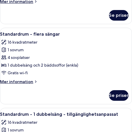
Mer
Mer information
flera
information
om
sängar
Se priser
Standardrum
-
flera
Öppna
Ett skrivbord i trä med en låda, en r
6
sängar
Standardrum - flera sängar
alla
16 kvadratmeter
foton
1 sovrum
för
Standardrum
4 sovplatser
-
1 dubbelsäng och 2 bäddsoffor (enkla)
flera
Gratis wi-fi
sängar
Mer
Mer information
information
om
Se priser
Standardrum
-
flera
Öppna
Ett hotellrum med en säng, ett skrivbo
11
sängar
Standardrum - 1 dubbelsäng - tillgänglighetsanpassat
alla
16 kvadratmeter
foton
1 sovrum
för