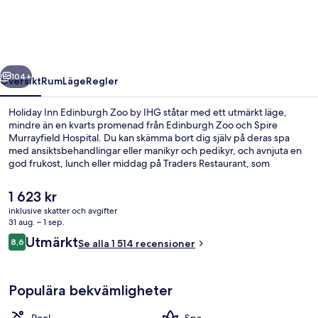
Zoo
by
IHG
regående
Nästa
104+
Översikt
Rum
Läge
Regler
Holiday Inn Edinburgh Zoo by IHG ståtar med ett utmärkt läge,
mindre än en kvarts promenad från Edinburgh Zoo och Spire
Murrayfield Hospital. Du kan skämma bort dig själv på deras spa
med ansiktsbehandlingar eller manikyr och pedikyr, och avnjuta en
god frukost, lunch eller middag på Traders Restaurant, som
specialiserar sig på internationell gastronomi. Det finns även en
inomhuspool, en bar/lounge och ett gym. Resenärer brukar tala
Det
1 623 kr
mycket väl om den hjälpsamma personalen och frukosten.
nuvarande
inklusive skatter och avgifter
priset
31 aug. – 1 sep.
Bar (på boendet)
är
Recensioner
Utmärkt
8,6
Se alla 1 514 recensioner
1 623 kr
8,6 av 10,
Populära bekvämligheter