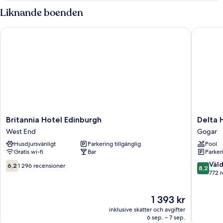
2
Liknande boenden
enkelsängar
Britannia Hotel Edinburgh
Delta Ho
Britannia
Delta
Britannia Hotel Edinburgh
Delta 
Hotel
Hotels
West End
Gogar
Edinburgh
by
Husdjursvänligt
Parkering tillgänglig
Pool
West
Marriott
Gratis wi-fi
Bar
Parkeri
End
Edinbur
Gogar
6.2
8.2
Väld
6,2
1 296 recensioner
8,2
av
av
772 
10,
10,
1 296 recensioner
Väldigt
Priset
1 393 kr
bra,
är
772 rece
inklusive skatter och avgifter
1 393 kr
6 sep. – 7 sep.