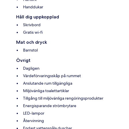
Handdukar
Håll dig uppkopplad
Skrivbord
Gratis wi-fi
Mat och dryck
Barnstol
Övrigt
Dagligen
Värdeförvaringsskåp på rummet
Anslutande rum tillgängliga
Miljövänliga toalettartiklar
Tillgång till miljövänliga rengöringsprodukter
Energisparande strömbrytare
LED-lampor
Återvinning
Endast vattensnåla duschar