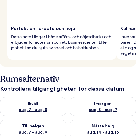
Perfektion i arbete och nöje
Kulinar
Detta hotell ligger i både affärs- och nöjesdistrikt och
Internat
erbjuder 16 mötesrum och ett businesscenter. Efter
baren. D
jobbet kan du njuta av spaet och hälsoklubben.
ekologi
vegetari
Rumsalternativ
Kontrollera tillgängligheten för dessa datum
Kontrollera tillgängligheten för ikväll aug. 7 - aug. 8
Kontrollera tillgängligheten f
Ikväll
Imorgon
aug. 7 - aug. 8
aug. 8 - aug. 9
Kontrollera tillgängligheten för den här helgen aug. 7 - aug. 9
Kontrollera tillgängligheten fö
Till helgen
Nästa helg
aug. 7 - aug. 9
aug. 14 - aug. 16