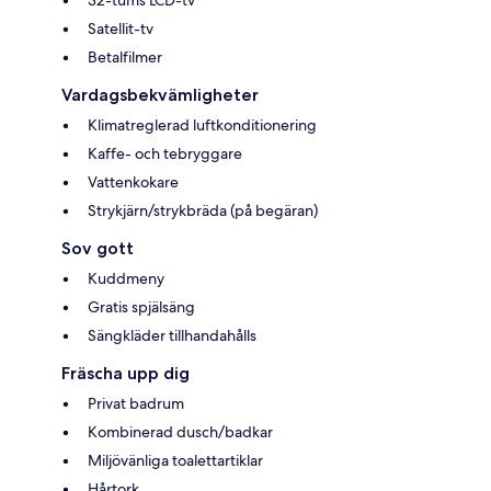
Satellit-tv
Betalfilmer
Vardagsbekvämligheter
Klimatreglerad luftkonditionering
Kaffe- och tebryggare
Vattenkokare
Strykjärn/strykbräda (på begäran)
Sov gott
Kuddmeny
Gratis spjälsäng
Sängkläder tillhandahålls
Fräscha upp dig
Privat badrum
Kombinerad dusch/badkar
Miljövänliga toalettartiklar
Hårtork