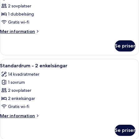
Standardrum
2 sovplatser
-
1 dubbelsäng
1
Gratis wi-fi
dubbelsäng
Mer
Mer information
-
information
tillgänglighetsanpassat
om
Se priser
Standardrum
-
1
Öppna
Ett hotellrum med ett skrivbord, en sto
6
dubbelsäng
Standardrum - 2 enkelsängar
alla
-
14 kvadratmeter
tillgänglighetsanpassat
foton
1 sovrum
för
Standardrum
2 sovplatser
-
2 enkelsängar
2
Gratis wi-fi
enkelsängar
Mer
Mer information
information
om
Se priser
Standardrum
-