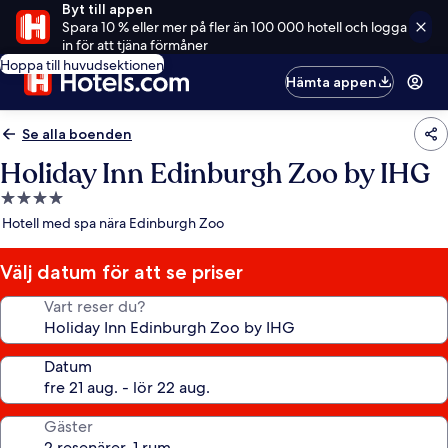
Byt till appen
Spara 10 % eller mer på fler än 100 000 hotell och logga
in för att tjäna förmåner
Hoppa till huvudsektionen
Hämta appen
Se alla boenden
Holiday Inn Edinburgh Zoo by IHG
4.0-
stjärnigt
Hotell med spa nära Edinburgh Zoo
boende
Välj datum för att se priser
Vart reser du?
Datum
Gäster