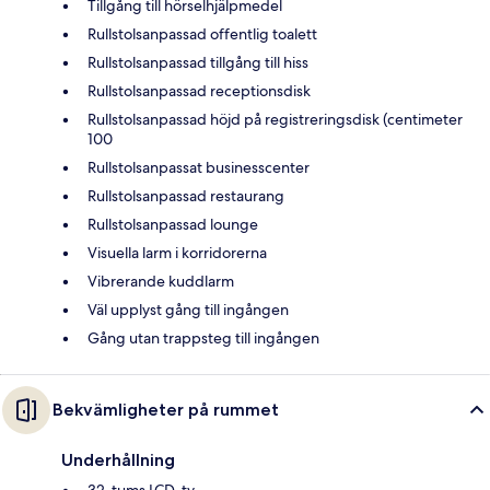
Tillgång till hörselhjälpmedel
Rullstolsanpassad offentlig toalett
Rullstolsanpassad tillgång till hiss
Rullstolsanpassad receptionsdisk
Rullstolsanpassad höjd på registreringsdisk (centimeter
100
Rullstolsanpassat businesscenter
Rullstolsanpassad restaurang
Rullstolsanpassad lounge
Visuella larm i korridorerna
Vibrerande kuddlarm
Väl upplyst gång till ingången
Gång utan trappsteg till ingången
Bekvämligheter på rummet
Underhållning
32-tums LCD-tv