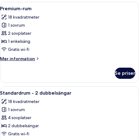
Öppna
Ett hotellrum med en stor säng, ett skr
9
Premium-rum
alla
18 kvadratmeter
foton
1 sovrum
för
Premium-
2 sovplatser
rum
1 enkelsäng
Gratis wi-fi
Mer
Mer information
information
om
Se priser
Premium-
rum
Öppna
Ett hotellrum med två sängar, ett skri
8
Standardrum - 2 dubbelsängar
alla
18 kvadratmeter
foton
1 sovrum
för
Standardrum
4 sovplatser
-
2 dubbelsängar
2
Gratis wi-fi