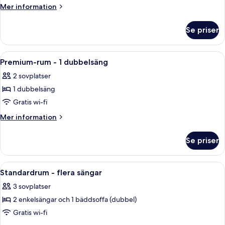
dubbelsängar
Mer
Mer information
information
om
Se priser
Standardrum
-
2
Öppna
Ett hotellrum med en säng, ett skrivbo
7
dubbelsängar
Premium-rum - 1 dubbelsäng
alla
2 sovplatser
foton
1 dubbelsäng
för
Premium-
Gratis wi-fi
rum
Mer
Mer information
-
information
om
1
Se priser
Premium-
dubbelsäng
rum
-
Öppna
En säng med en metallram, en grå säng
10
1
Standardrum - flera sängar
alla
dubbelsäng
3 sovplatser
foton
2 enkelsängar och 1 bäddsoffa (dubbel)
för
Standardrum
Gratis wi-fi
-