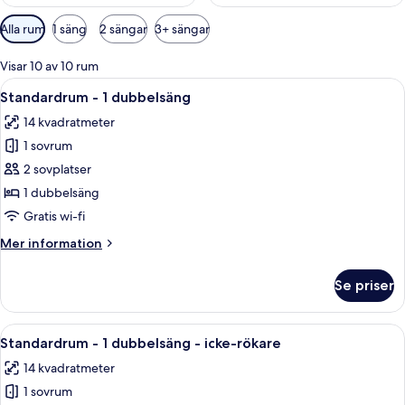
Tillgängliga
Alla rum
1 säng
2 sängar
3+ sängar
filter
för
Visar 10 av 10 rum
rum
Öppna
En snyggt bäddad säng med vita sängk
10
Standardrum - 1 dubbelsäng
alla
14 kvadratmeter
foton
1 sovrum
för
Standardrum
2 sovplatser
-
1 dubbelsäng
1
Gratis wi-fi
dubbelsäng
Mer
Mer information
information
om
Se priser
Standardrum
-
1
Öppna
En snyggt bäddad säng med vita sängk
7
dubbelsäng
Standardrum - 1 dubbelsäng - icke-rökare
alla
14 kvadratmeter
foton
1 sovrum
för