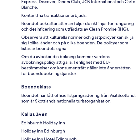
Express, Discover, Diners Club, JCB International och Carte
Blanche.
Kontantfria transaktioner erbjuds.
Boendet bekräftar att man följer de riktlinjer för rengöring
och desinficering som utfärdats av Clean Promise (IHG).
Observera att kulturella normer och gästpolicyer kan skilja
sig i olika länder och på olika boenden. De policyer som
listas är boendets egna.
Om du avbokar din bokning kommer värdens
avbokningspolicy att gälla. I enlighet med EU-
bestämmelser om konsumenträtt gäller inte ångerrätten
för boendebokningstjänster.
Boendeklass
Boendet har fått officiell stjärngradering från VisitScotland,
som är Skottlands nationella turistorganisation.
Kallas även
Edinburgh Holiday Inn
Holiday Inn Edinburgh
Holiday Inn Hotel Edinburgh