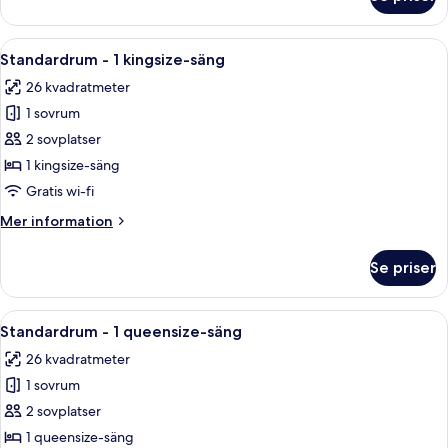
mot
Juniorsvit
-
parken
1
Öppna
Ett hotellrum med en stor säng, ett skr
(Club
5
kingsize-
Standardrum - 1 kingsize-säng
alla
Floor)
säng
26 kvadratmeter
-
foton
utsikt
1 sovrum
för
mot
Standardrum
2 sovplatser
parken
-
(Club
1 kingsize-säng
Floor)
1
Gratis wi-fi
kingsize-
Mer
Mer information
säng
information
om
Se priser
Standardrum
-
1
Öppna
Ett hotellrum med en stor säng, två sä
4
kingsize-
Standardrum - 1 queensize-säng
alla
säng
26 kvadratmeter
foton
1 sovrum
för
Standardrum
2 sovplatser
-
1 queensize-säng