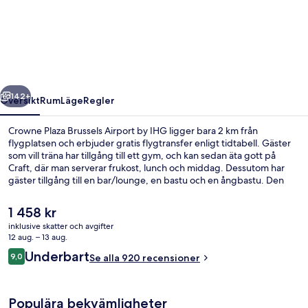
Plaza
Brussels
Airport
by
IHG
regående
Nästa
142+
Översikt
Rum
Läge
Regler
Crowne Plaza Brussels Airport by IHG ligger bara 2 km från
flygplatsen och erbjuder gratis flygtransfer enligt tidtabell. Gäster
som vill träna har tillgång till ett gym, och kan sedan äta gott på
Craft, där man serverar frukost, lunch och middag. Dessutom har
gäster tillgång till en bar/lounge, en bastu och en ångbastu. Den
hjälpsamma personalen och restaurangen brukar uppskattas av våra
resenärer.
Det
1 458 kr
nuvarande
inklusive skatter och avgifter
priset
12 aug. – 13 aug.
Frukost, lunch och middag serveras
är
Recensioner
Underbart
9,0
Se alla 920 recensioner
1 458 kr
9,0 av 10,
Populära bekvämligheter