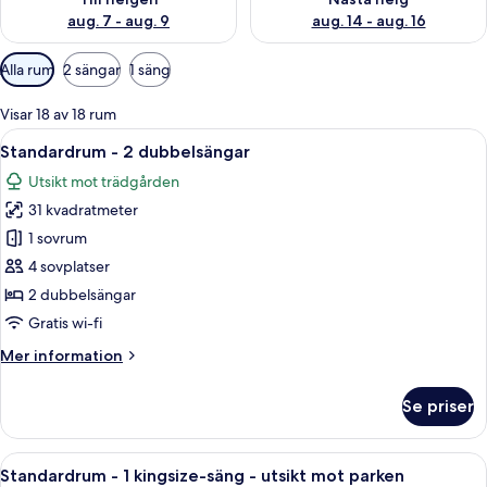
aug. 7 - aug. 9
aug. 14 - aug. 16
Tillgängliga
Alla rum
2 sängar
1 säng
filter
för
Visar 18 av 18 rum
rum
Öppna
Ett hotellrum med två sängar, ett na
12
Standardrum - 2 dubbelsängar
alla
Utsikt mot trädgården
foton
31 kvadratmeter
för
Standardrum
1 sovrum
-
4 sovplatser
2
2 dubbelsängar
dubbelsängar
Gratis wi-fi
Mer
Mer information
information
om
Se priser
Standardrum
-
2
Öppna
Ett hotellrum med en stor säng, ett skr
12
dubbelsängar
Standardrum - 1 kingsize-säng - utsikt mot parken