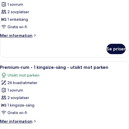
utsikt
1 sovrum
för
mot
Standardrum
2 sovplatser
parken
1 enkelsäng
Gratis wi-fi
Mer
Mer information
information
om
Se priser
Standardrum
Öppna
Ett hotellrum med en stor säng, ett skr
5
Premium-rum - 1 kingsize-säng - utsikt mot parken
alla
Utsikt mot parken
foton
26 kvadratmeter
för
Premium-
1 sovrum
rum
2 sovplatser
-
1 kingsize-säng
1
Gratis wi-fi
kingsize-
Mer
Mer information
säng
information