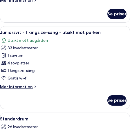
Mer information
information
om
Se priser
Premium-
rum
Öppna
Ett hotellrum med en stor säng, två sä
10
Juniorsvit - 1 kingsize-säng - utsikt mot parken
alla
Utsikt mot trädgården
foton
33 kvadratmeter
för
Juniorsvit
1 sovrum
-
4 sovplatser
1
1 kingsize-säng
kingsize-
Gratis wi-fi
säng
Mer
Mer information
-
information
utsikt
om
Se priser
mot
Juniorsvit
-
parken
1
Öppna
Ett hotellrum med en stor säng, två sä
8
kingsize-
Standardrum
alla
säng
26 kvadratmeter
-
foton