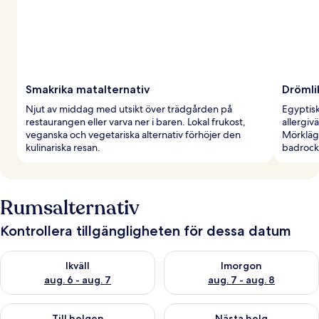
Smakrika matalternativ
Drömli
Njut av middag med utsikt över trädgården på
Egyptis
restaurangen eller varva ner i baren. Lokal frukost,
allergivä
veganska och vegetariska alternativ förhöjer den
Mörkläg
kulinariska resan.
badrocka
Rumsalternativ
Kontrollera tillgängligheten för dessa datum
Kontrollera tillgängligheten för ikväll aug. 6 - aug. 7
Kontrollera tillgängligheten f
Ikväll
Imorgon
aug. 6 - aug. 7
aug. 7 - aug. 8
Kontrollera tillgängligheten för den här helgen aug. 7 - aug. 9
Kontrollera tillgängligheten fö
Till helgen
Nästa helg