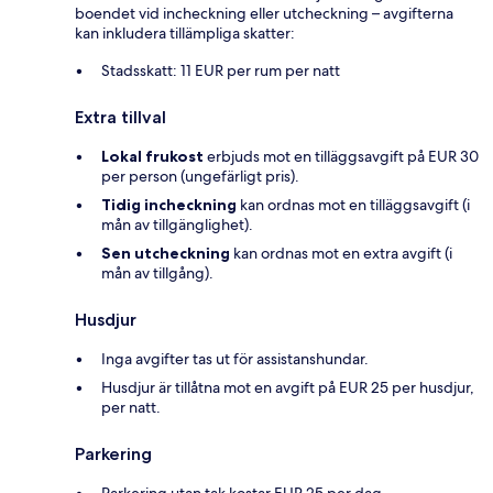
boendet vid incheckning eller utcheckning – avgifterna
kan inkludera tillämpliga skatter:
Stadsskatt: 11 EUR per rum per natt
Extra tillval
Lokal frukost
erbjuds mot en tilläggsavgift på EUR 30
per person (ungefärligt pris).
Tidig incheckning
kan ordnas mot en tilläggsavgift (i
mån av tillgänglighet).
Sen utcheckning
kan ordnas mot en extra avgift (i
mån av tillgång).
Husdjur
Inga avgifter tas ut för assistanshundar.
Husdjur är tillåtna mot en avgift på EUR 25 per husdjur,
per natt.
Parkering
Parkering utan tak kostar EUR 25 per dag.