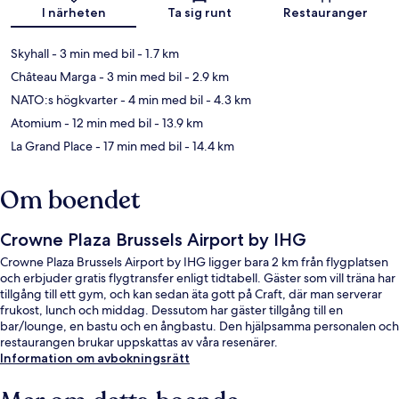
Karta
I närheten
Ta sig runt
Restauranger
Skyhall
- 3 min med bil
- 1.7 km
Château Marga
- 3 min med bil
- 2.9 km
NATO:s högkvarter
- 4 min med bil
- 4.3 km
Atomium
- 12 min med bil
- 13.9 km
La Grand Place
- 17 min med bil
- 14.4 km
Om boendet
Crowne Plaza Brussels Airport by IHG
Crowne Plaza Brussels Airport by IHG ligger bara 2 km från flygplatsen
och erbjuder gratis flygtransfer enligt tidtabell. Gäster som vill träna har
tillgång till ett gym, och kan sedan äta gott på Craft, där man serverar
frukost, lunch och middag. Dessutom har gäster tillgång till en
bar/lounge, en bastu och en ångbastu. Den hjälpsamma personalen och
restaurangen brukar uppskattas av våra resenärer.
Information om avbokningsrätt