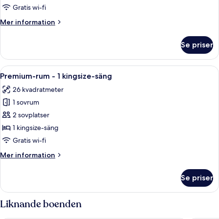
1
Gratis wi-fi
queensize-
Mer
Mer information
säng
information
om
Se priser
Standardrum
-
1
Öppna
Ett hotellrum med en stor säng, ett skr
4
queensize-
Premium-rum - 1 kingsize-säng
alla
säng
26 kvadratmeter
foton
1 sovrum
för
Premium-
2 sovplatser
rum
1 kingsize-säng
-
Gratis wi-fi
1
Mer
Mer information
kingsize-
information
säng
om
Se priser
Premium-
rum
-
Liknande boenden
1
kingsize-