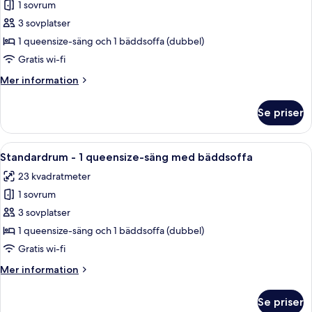
med
1 sovrum
för
bäddsoffa
Premium-
3 sovplatser
-
rum
utsikt
1 queensize-säng och 1 bäddsoffa (dubbel)
mot
-
Gratis wi-fi
parken
1
Mer
Mer information
queensize-
information
säng
om
Se priser
Premium-
med
rum
bäddsoffa
-
Öppna
Ett hotellrum med en stor säng, ett sk
5
1
Standardrum - 1 queensize-säng med bäddsoffa
alla
queensize-
23 kvadratmeter
säng
foton
med
1 sovrum
för
bäddsoffa
Standardrum
3 sovplatser
-
1 queensize-säng och 1 bäddsoffa (dubbel)
1
Gratis wi-fi
queensize-
Mer
Mer information
säng
information
med
om
Se priser
Standardrum
bäddsoffa