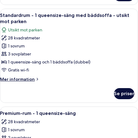
-
1
Öppna
Ett hotellrum med en stor säng, ett sk
6
queensize-
Standardrum - 1 queensize-säng med bäddsoffa - utsikt
alla
säng
mot parken
med
foton
Utsikt mot parken
bäddsoffa
för
28 kvadratmeter
Standardrum
1 sovrum
-
1
3 sovplatser
queensize-
1 queensize-säng och 1 bäddsoffa (dubbel)
säng
Gratis wi-fi
med
Mer
Mer information
bäddsoffa
information
-
om
Se priser
Standardrum
utsikt
-
mot
1
Öppna
Ett hotellrum med en stor säng, två sä
parken
5
queensize-
Premium-rum - 1 queensize-säng
alla
säng
28 kvadratmeter
med
foton
bäddsoffa
1 sovrum
för
-
2 sovplatser