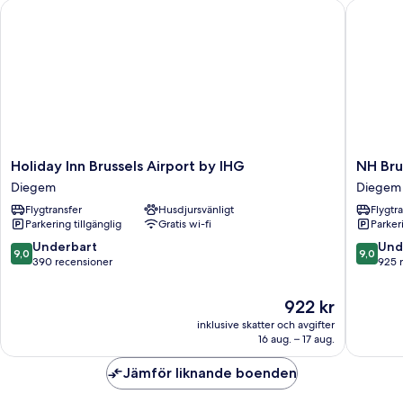
Holiday Inn Brussels Airport by IHG
NH Bruss
säng
Holiday
NH
Holiday Inn Brussels Airport by IHG
NH Bru
Inn
Brussels
Diegem
Diegem
Brussels
Airport
Flygtransfer
Husdjursvänligt
Flygtr
Airport
Diegem
Parkering tillgänglig
Gratis wi-fi
Parkeri
by
IHG
9.0
9.0
Underbart
Und
9,0
9,0
Diegem
av
av
390 recensioner
925 
10,
10,
Underbart,
Underba
Priset
922 kr
390 recensioner
925 rec
är
inklusive skatter och avgifter
922 kr
16 aug. – 17 aug.
Jämför liknande boenden