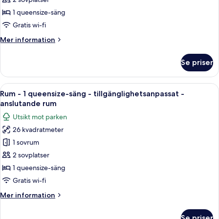
Premium-
utsikt
rum
mot
1 queensize-säng
parken
-
Gratis wi-fi
1
Mer
Mer information
queensize-
information
säng
om
Se priser
Premium-
rum
-
Öppna
Ett hotellrum med en stor säng, ett sk
4
1
Rum - 1 queensize-säng - tillgänglighetsanpassat -
alla
queensize-
anslutande rum
säng
foton
Utsikt mot parken
för
26 kvadratmeter
Rum
1 sovrum
-
1
2 sovplatser
queensize-
1 queensize-säng
säng
Gratis wi-fi
-
Mer
Mer information
tillgänglighetsanpassat
information
-
om
Se priser