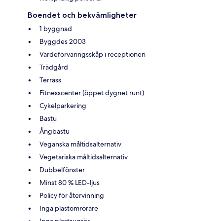
Boendet och bekvämligheter
1 byggnad
Byggdes 2003
Värdeförvaringsskåp i receptionen
Trädgård
Terrass
Fitnesscenter (öppet dygnet runt)
Cykelparkering
Bastu
Ångbastu
Veganska måltidsalternativ
Vegetariska måltidsalternativ
Dubbelfönster
Minst 80 % LED-ljus
Policy för återvinning
Inga plastomrörare
Inga plastsugrör