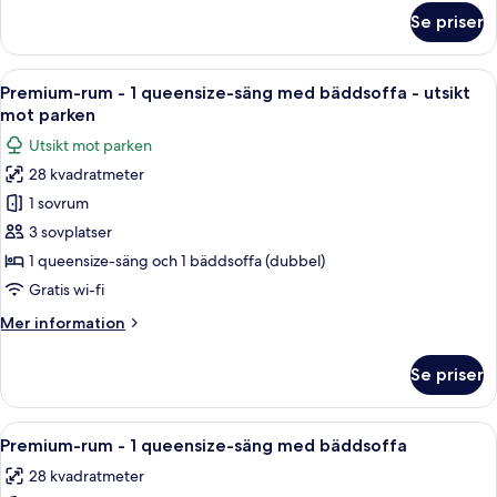
-
om
Se priser
utsikt
Premium-
rum
mot
-
Öppna
Ett hotellrum med en stor säng, ett sk
parken
4
1
Premium-rum - 1 queensize-säng med bäddsoffa - utsikt
alla
kingsize-
mot parken
säng
foton
Utsikt mot parken
-
för
utsikt
28 kvadratmeter
Premium-
mot
1 sovrum
rum
parken
-
3 sovplatser
1
1 queensize-säng och 1 bäddsoffa (dubbel)
queensize-
Gratis wi-fi
säng
Mer
Mer information
med
information
bäddsoffa
om
Se priser
Premium-
-
rum
utsikt
-
Öppna
Ett hotellrum med en stor säng, ett sk
mot
4
1
Premium-rum - 1 queensize-säng med bäddsoffa
alla
parken
queensize-
28 kvadratmeter
säng
foton