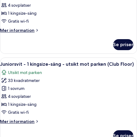
Senior
parken
4 sovplatser
-
1 kingsize-säng
1
Gratis wi-fi
kingsize-
Mer
Mer information
säng
information
-
om
Se priser
utsikt
Svit
Senior
mot
-
Öppna
Ett hotellrum med en stor säng, två sä
parken
4
1
Juniorsvit - 1 kingsize-säng - utsikt mot parken (Club Floor)
alla
kingsize-
Utsikt mot parken
säng
foton
-
33 kvadratmeter
för
utsikt
Juniorsvit
1 sovrum
mot
-
parken
4 sovplatser
1
1 kingsize-säng
kingsize-
Gratis wi-fi
säng
Mer
Mer information
-
information
utsikt
om
Se priser