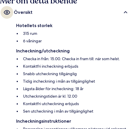
Mer om detta boende
Översikt
Hotellets storlek
315 rum
6 våningar
Incheckning/utcheckning
Checka in från: 15.00. Checka in fram till: när som helst.
Kontaktfri incheckning erbjuds
Snabb utcheckning tillgänglig
Tidig incheckning i mån av tillgänglighet
Lägsta ålder för incheckning: 18 år
Utcheckningstiden är kl. 12.00
Kontaktfri utcheckning erbjuds
Sen utcheckning i mån av tillgänglighet
Incheckningsinstruktioner
Personalen i receptionen välkomnar gästerna vid ankomst.