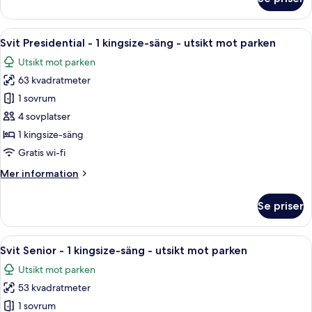
Rum
anslutande
-
rum
1
Öppna
Ett hotellrum med en stor säng, två 
8
queensize-
Svit Presidential - 1 kingsize-säng - utsikt mot parken
alla
säng
Utsikt mot parken
-
foton
tillgänglighetsanpassat
63 kvadratmeter
för
-
Svit
1 sovrum
anslutande
Presidential
rum
4 sovplatser
-
1 kingsize-säng
1
Gratis wi-fi
kingsize-
Mer
Mer information
säng
information
-
om
Se priser
utsikt
Svit
Presidential
mot
-
Öppna
Ett hotellrum med en stor säng, två s
parken
4
1
Svit Senior - 1 kingsize-säng - utsikt mot parken
alla
kingsize-
Utsikt mot parken
säng
foton
-
53 kvadratmeter
för
utsikt
Svit
1 sovrum
mot