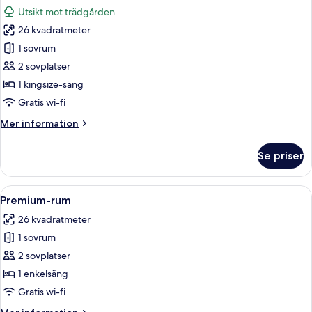
alla
Utsikt mot trädgården
foton
26 kvadratmeter
för
Standardrum
1 sovrum
-
2 sovplatser
1
1 kingsize-säng
kingsize-
Gratis wi-fi
säng
Mer
Mer information
-
information
utsikt
om
Se priser
mot
Standardrum
-
parken
1
Öppna
Ett hotellrum med en stor säng, två sä
8
kingsize-
Premium-rum
alla
säng
26 kvadratmeter
-
foton
utsikt
1 sovrum
för
mot
Premium-
2 sovplatser
parken
rum
1 enkelsäng
Gratis wi-fi
Mer