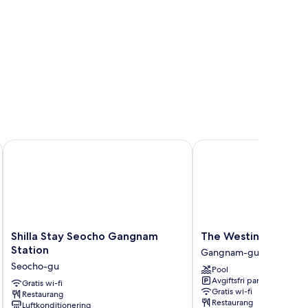
Shilla Stay Seocho Gangnam Station
The Westin Seoul Parn
Shilla
The
Shilla Stay Seocho Gangnam
The Westin Seoul Pa
Stay
Westin
Station
Gangnam-gu
Seocho
Seoul
Seocho-gu
Pool
Gangnam
Parnas
Avgiftsfri parkering
Station
Gratis wi-fi
Gangnam-
Gratis wi-fi
Restaurang
Seocho-
gu
Restaurang
Luftkonditionering