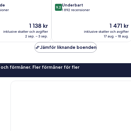
gu
9.2
nde
Underbart
9,2
av
sioner
1 892 recensioner
10,
Underbart,
Priset
Priset
1 138 kr
1 471 kr
ner
1 892 recensioner
är
är
inklusive skatter och avgifter
inklusive skatter och avgifter
1 138 kr
1 471 kr
2 sep. – 3 sep.
17 aug. – 18 aug.
Jämför liknande boenden
 och förmåner. Fler förmåner för fler