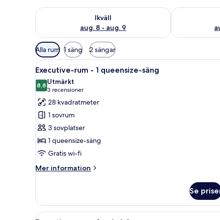
Kontrollera tillgängligheten för ikväll aug. 8 - aug. 9
Kontrollera ti
Ikväll
aug. 8 - aug. 9
a
Tillgängliga
Alla rum
1 säng
2 sängar
filter
Öppna
Ett hotellrum med en stor säng,
för
12
Executive-rum - 1 queensize-säng
alla
rum
Utmärkt
foton
8,8
8,8 av 10
(3 recensioner)
3 recensioner
för
28 kvadratmeter
Executive-
1 sovrum
rum
3 sovplatser
-
1 queensize-säng
1
Gratis wi-fi
queensize-
säng
Mer
Mer information
information
om
Se prise
Executive-
rum
-
Öppna
Ett hotellrum med två sängar, 