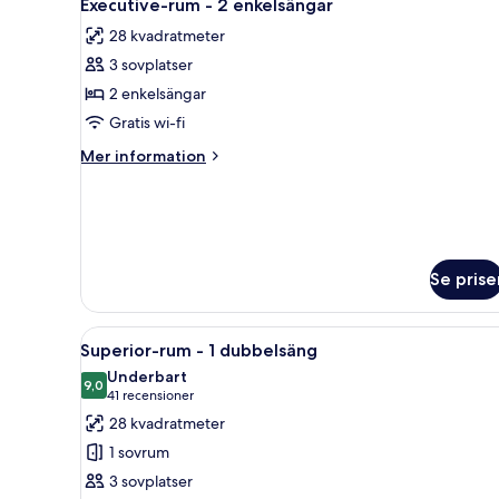
10
1
Executive-rum - 2 enkelsängar
alla
queensize-
28 kvadratmeter
säng
foton
3 sovplatser
för
Executive-
2 enkelsängar
rum
Gratis wi-fi
-
Mer
Mer information
2
information
enkelsängar
om
Executive-
rum
-
2
Se prise
enkelsängar
Öppna
Ett hotellrum med en stor säng,
9
Superior-rum - 1 dubbelsäng
alla
Underbart
foton
9,0
9,0 av 10
(41 recensioner)
41 recensioner
för
28 kvadratmeter
Superior-
1 sovrum
rum
3 sovplatser
-