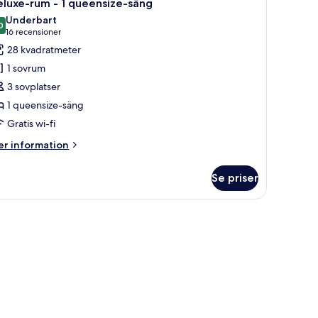
10
luxe-rum - 1 queensize-säng
la
kelsängar
Underbart
oton
0
9,0 av 10
(16 recensioner)
16 recensioner
ör
28 kvadratmeter
eluxe-
1 sovrum
um
3 sovplatser
1 queensize-säng
Gratis wi-fi
ueensize-
äng
er
r information
formation
m
Se priser
luxe-
um
 genom fönstret.
eensize-
ng