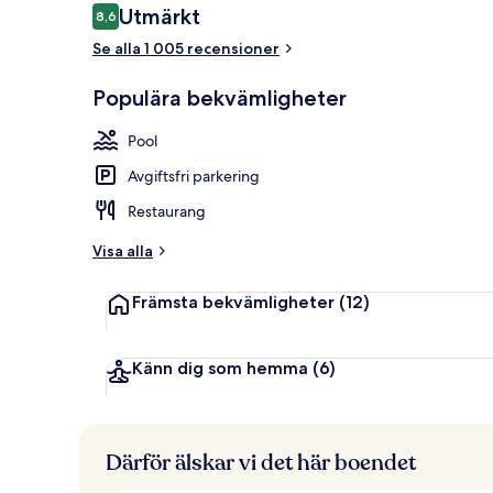
Recensioner
Utmärkt
8,6
8,6 av 10,
Se alla 1 005 recensioner
Lobbyloung
Populära bekvämligheter
Pool
Avgiftsfri parkering
Restaurang
Visa alla
Främsta bekvämligheter
(12)
Känn dig som hemma
(6)
Därför älskar vi det här boendet