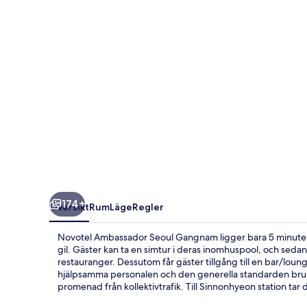
174+
Översikt
Rum
Läge
Regler
Novotel Ambassador Seoul Gangnam ligger bara 5 minuters
gil. Gäster kan ta en simtur i deras inomhuspool, och sedan
restauranger. Dessutom får gäster tillgång till en bar/loung
hjälpsamma personalen och den generella standarden bruka
promenad från kollektivtrafik. Till Sinnonhyeon station tar d