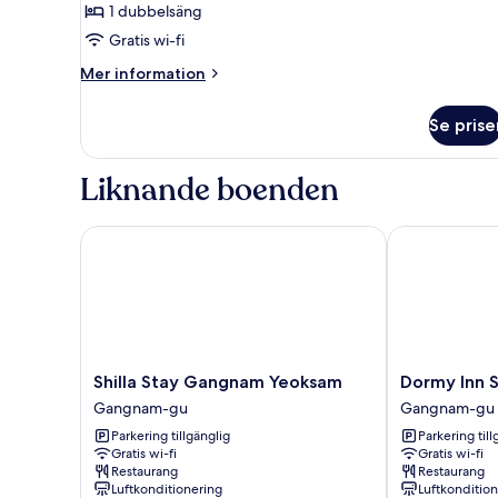
1 dubbelsäng
1
Gratis wi-fi
dubbelsäng
Mer
Mer information
information
om
Se prise
Superior-
rum
-
Liknande boenden
1
dubbelsäng
Shilla Stay Gangnam Yeoksam
Dormy Inn S
Shilla
Dormy
Shilla Stay Gangnam Yeoksam
Dormy Inn
Stay
Inn
Gangnam-gu
Gangnam-gu
Gangnam
SEOUL
Parkering tillgänglig
Parkering till
Yeoksam
Gangnam
Gratis wi-fi
Gratis wi-fi
Gangnam-
Gangnam-
Restaurang
Restaurang
gu
gu
Luftkonditionering
Luftkonditio