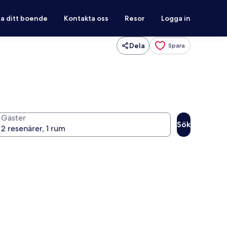
ra ditt boende
Kontakta oss
Resor
Logga in
Dela
Spara
Gäster
Sök