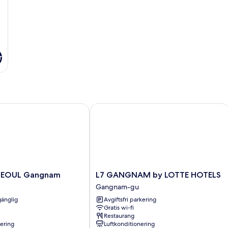
r
EOUL Gangnam
L7 GANGNAM by LOTTE HOTELS
L7
 SEOUL Gangnam
L7 GANGNAM by LOTTE HOTELS
GANGNAM
Gangnam-gu
by
gänglig
Avgiftsfri parkering
LOTTE
Gratis wi-fi
HOTELS
Restaurang
Gangnam-
nering
Luftkonditionering