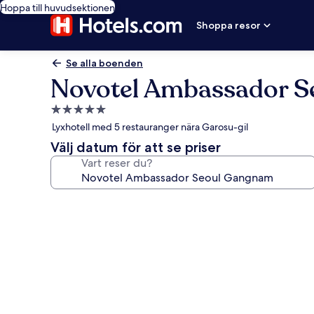
Hoppa till huvudsektionen
Shoppa resor
Se alla boenden
Novotel Ambassador 
5.0-
stjärnigt
Lyxhotell med 5 restauranger nära Garosu-gil
boende
Välj datum för att se priser
Vart reser du?
Fotogalleri
för
Novotel
Ambassador
Seoul
Gangnam