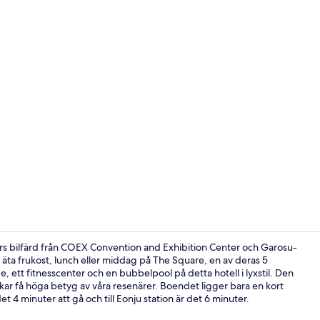
Övrigt
 bilfärd från COEX Convention and Exhibition Center och Garosu-
 äta frukost, lunch eller middag på The Square, en av deras 5
e, ett fitnesscenter och en bubbelpool på detta hotell i lyxstil. Den
Här finns 5 
r få höga betyg av våra resenärer. Boendet ligger bara en kort
et 4 minuter att gå och till Eonju station är det 6 minuter.