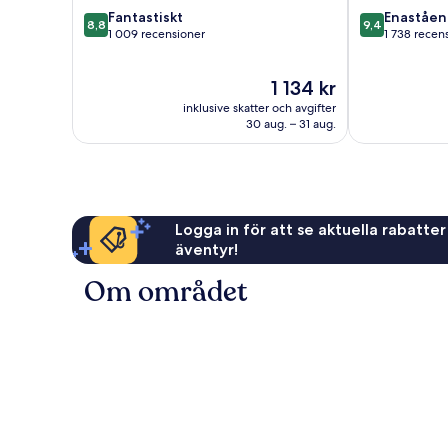
8.8
9.4
Fantastiskt
Enaståe
8,8
9,4
av
av
1 009 recensioner
1 738 recen
10,
10,
Fantastiskt,
Enastående,
Priset
1 134 kr
1 009 recensioner
1 738 recensio
är
inklusive skatter och avgifter
1 134 kr
30 aug. – 31 aug.
Logga in för att se aktuella rabatter
äventyr!
Om området