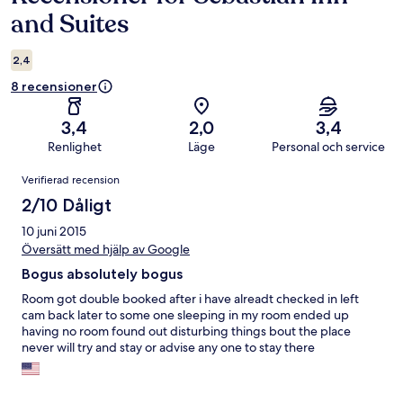
and Suites
2,4
8 recensioner
3,4
2,0
3,4
Renlighet
Läge
Personal och service
Recensioner
Verifierad recension
2/10 Dåligt
10 juni 2015
Översätt med hjälp av Google
Bogus absolutely bogus
Room got double booked after i have alreadt checked in left
cam back later to some one sleeping in my room ended up
having no room found out disturbing things bout the place
never will try and stay or advise any one to stay there