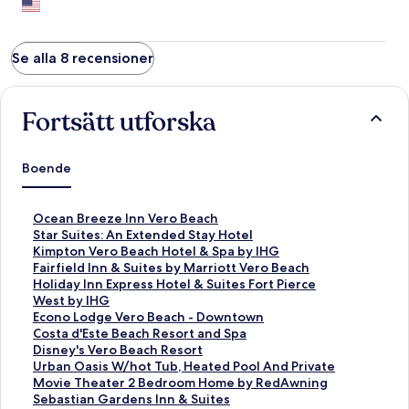
they knew it when they gave me the room, as it was unplugged
and moldy. There were holes in the wall and the kitchen area
and bathroom were disgusting. The comforters on the bed
were dirty, moldy, filthy. The pictures on the internet are
Se alla 8 recensioner
misleading. Actually, I wonder what hotel they took those
pictures at because it certainly wasn't this one.
Fortsätt utforska
Boende
L
Ocean Breeze Inn Vero Beach
ä
L
Star Suites: An Extended Stay Hotel
n
ä
L
Kimpton Vero Beach Hotel & Spa by IHG
k
n
ä
L
Fairfield Inn & Suites by Marriott Vero Beach
t
k
n
ä
L
Holiday Inn Express Hotel & Suites Fort Pierce
i
t
k
n
ä
West by IHG
l
i
t
k
n
L
Econo Lodge Vero Beach - Downtown
l
l
i
t
k
ä
L
Costa d'Este Beach Resort and Spa
s
l
l
i
t
n
ä
L
Disney's Vero Beach Resort
i
s
l
l
i
k
n
ä
L
Urban Oasis W/hot Tub, Heated Pool And Private
d
i
s
l
l
t
k
n
ä
Movie Theater 2 Bedroom Home by RedAwning
a
d
i
s
l
i
t
k
n
L
Sebastian Gardens Inn & Suites