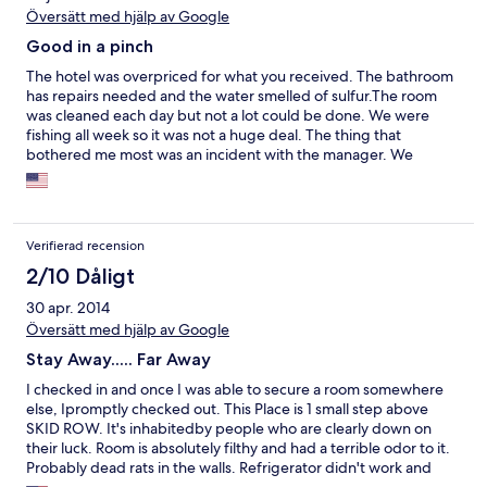
Översätt med hjälp av Google
Good in a pinch
The hotel was overpriced for what you received. The bathroom
has repairs needed and the water smelled of sulfur.The room
was cleaned each day but not a lot could be done. We were
fishing all week so it was not a huge deal. The thing that
bothered me most was an incident with the manager. We
decided to stay an extra day so we called from the boat before
check out and asked for one more evening. When we got to the
room it was not five minutes before the manager was banging
on the door looking for his money. He already had our cc
Verifierad recension
number and we had paid for a week in advance already. This
was rude and uncalled for. Stay away if you expect manors
2/10 Dåligt
30 apr. 2014
Översätt med hjälp av Google
Stay Away..... Far Away
I checked in and once I was able to secure a room somewhere
else, Ipromptly checked out. This Place is 1 small step above
SKID ROW. It's inhabitedby people who are clearly down on
their luck. Room is absolutely filthy and had a terrible odor to it.
Probably dead rats in the walls. Refrigerator didn't work and