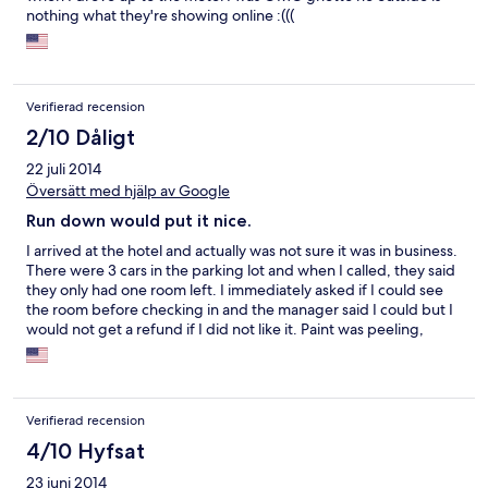
nothing what they're showing online :(((
Verifierad recension
2/10 Dåligt
22 juli 2014
Översätt med hjälp av Google
Run down would put it nice.
I arrived at the hotel and actually was not sure it was in business.
There were 3 cars in the parking lot and when I called, they said
they only had one room left. I immediately asked if I could see
the room before checking in and the manager said I could but I
would not get a refund if I did not like it. Paint was peeling,
broken furniture, had a plastic lawn chair to watch TV. I did
check for bed bugs and did not find any, which surprised me.
The photo's are from a better time in this hotels life.
Verifierad recension
4/10 Hyfsat
23 juni 2014