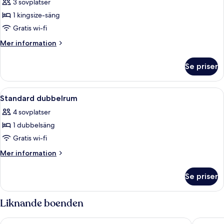
3 sovplatser
foton
1 kingsize-säng
för
Standardrum
Gratis wi-fi
Mer
Mer information
information
om
Se priser
Standardrum
Öppna
Standard dubbelrum | Strykjärn/strykb
3
Standard dubbelrum
alla
4 sovplatser
foton
1 dubbelsäng
för
Standard
Gratis wi-fi
dubbelrum
Mer
Mer information
information
om
Se priser
Standard
dubbelrum
Liknande boenden
Sebastian Gardens Inn & Suites
Best Wes