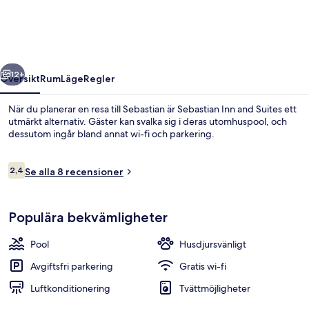
Suites
regående
Nästa
12+
Översikt
Rum
Läge
Regler
När du planerar en resa till Sebastian är Sebastian Inn and Suites ett
utmärkt alternativ. Gäster kan svalka sig i deras utomhuspool, och
dessutom ingår bland annat wi-fi och parkering.
Recensioner
2,4
Se alla 8 recensioner
2,4 av 10,
Populära bekvämligheter
Boendeområde
Pool
Husdjursvänligt
Avgiftsfri parkering
Gratis wi-fi
Luftkonditionering
Tvättmöjligheter