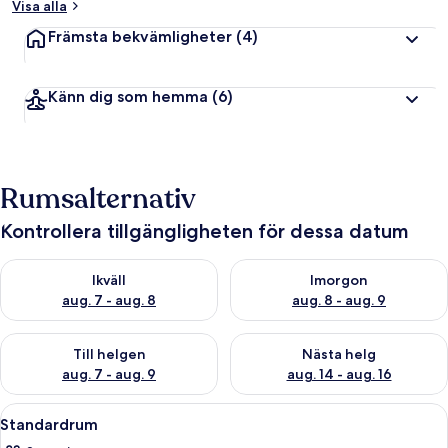
Visa alla
Främsta bekvämligheter
(4)
Känn dig som hemma
(6)
Rumsalternativ
Kontrollera tillgängligheten för dessa datum
Kontrollera tillgängligheten för ikväll aug. 7 - aug. 8
Kontrollera tillgängligheten f
Ikväll
Imorgon
aug. 7 - aug. 8
aug. 8 - aug. 9
Kontrollera tillgängligheten för den här helgen aug. 7 - aug. 9
Kontrollera tillgängligheten fö
Till helgen
Nästa helg
aug. 7 - aug. 9
aug. 14 - aug. 16
Öppna
Standardrum | Strykjärn/strykbräda, e
1
Standardrum
alla