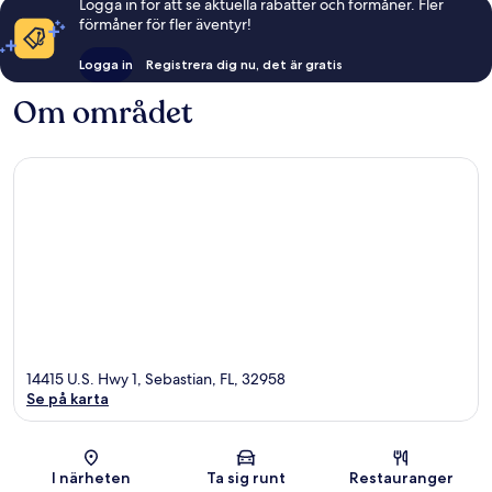
Logga in för att se aktuella rabatter och förmåner. Fler
förmåner för fler äventyr!
Logga in
Registrera dig nu, det är gratis
Om området
14415 U.S. Hwy 1, Sebastian, FL, 32958
Se på karta
Karta
I närheten
Ta sig runt
Restauranger