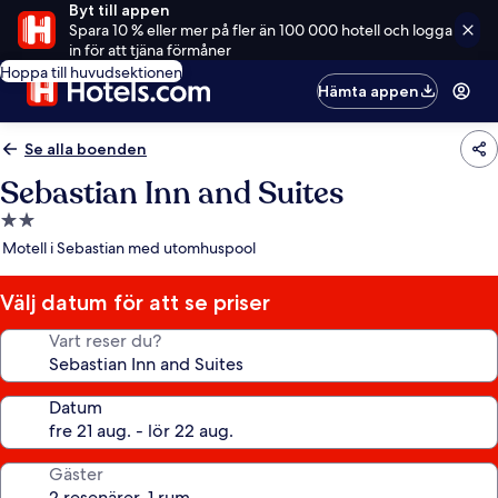
Byt till appen
Spara 10 % eller mer på fler än 100 000 hotell och logga
in för att tjäna förmåner
Hoppa till huvudsektionen
Hämta appen
Se alla boenden
Sebastian Inn and Suites
2.0-
stjärnigt
Motell i Sebastian med utomhuspool
boende
Välj datum för att se priser
Vart reser du?
Datum
Gäster