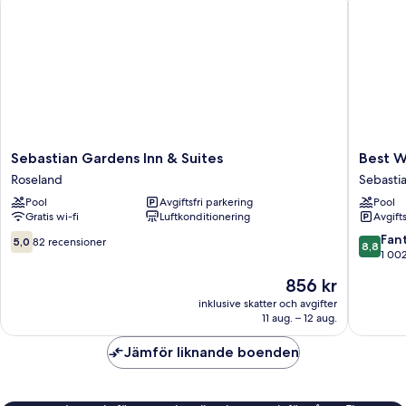
Sebastian
Best
Sebastian Gardens Inn & Suites
Best W
Gardens
Western
Roseland
Sebasti
Inn
Plus
Pool
Avgiftsfri parkering
Pool
&
Sebasti
Gratis wi-fi
Luftkonditionering
Avgift
Suites
Hotel
Roseland
&
5.0
8.8
Fant
5,0
82 recensioner
8,8
Suites
av
av
1 00
Sebasti
10,
10,
Priset
856 kr
82 recensioner
Fantastis
är
1 002 re
inklusive skatter och avgifter
856 kr
11 aug. – 12 aug.
Jämför liknande boenden