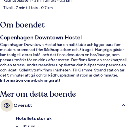
Rådhuspladsen
- 3 min till fots
- 0.3 km
Tivoli
- 7 min till fots
- 0.7 km
Om boendet
Copenhagen Downtown Hostel
Copenhagen Downtown Hostel har en nattklubb och ligger bara fem
minuters promenad från Rådhuspladsen och Strøget. Hungriga gäster
kan ta sig till deras kafé, och det finns dessutom en bar/lounge, som
passar utmärkt för en drink efter maten. Det finns även en snackbar/deli
och en terrass. Andra resenärer uppskattar den hjälpsamma personalen
och läget. Kollektivtrafik finns i närheten. Till Gammel Strand station tar
det 5 minuter att gå och till Rådhuspladsen station är det 6 minuter.
Information om avbokningsrätt
Mer om detta boende
Översikt
Hotellets storlek
85 rum