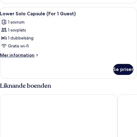
Solo
Capsule
Öppna
En våningssäng med en sänggavel som
11
(For
Lower Solo Capsule (For 1 Guest)
alla
1
1 sovrum
Guest)
foton
1 sovplats
för
Lower
1 dubbelsäng
Solo
Gratis wi-fi
Capsule
Mer
Mer information
(For
information
1
om
Se priser
Lower
Guest)
Solo
Capsule
Liknande boenden
(For
1
CABINN Copenhagen
Hotel N
Guest)