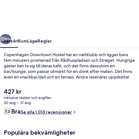
Hostel
regående
Nästa
81+
Översikt
Rum
Läge
Regler
Copenhagen Downtown Hostel har en nattklubb och ligger bara
fem minuters promenad från Rådhuspladsen och Strøget. Hungriga
gäster kan ta sig till deras kafé, och det finns dessutom en
bar/lounge, som passar utmärkt för en drink efter maten. Det finns
även en snackbar/deli och en terrass. Andra resenärer uppskattar
den hjälpsamma personalen och läget. Kollektivtrafik finns i
närheten. Till Gammel Strand station tar det 5 minuter att gå och till
Det
427 kr
Rådhuspladsen station är det 6 minuter.
nuvarande
inklusive skatter och avgifter
priset
30 aug. – 31 aug.
Interiör
är
Recensioner
Bra
7,2
Se alla 1 013 recensioner
427 kr
7,2 av 10,
Populära bekvämligheter