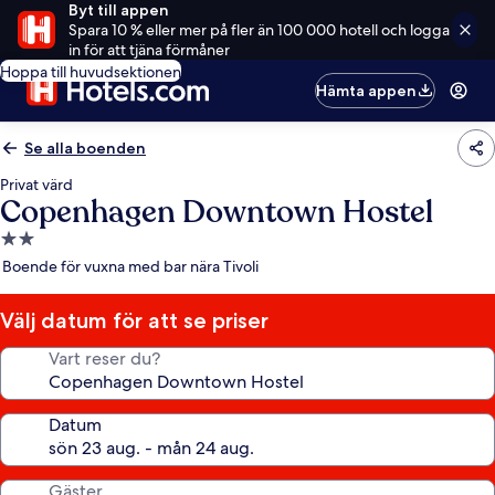
Byt till appen
Spara 10 % eller mer på fler än 100 000 hotell och logga
in för att tjäna förmåner
Hoppa till huvudsektionen
Hämta appen
Se alla boenden
Privat värd
Copenhagen Downtown Hostel
2.0-
stjärnigt
Boende för vuxna med bar nära Tivoli
boende
Välj datum för att se priser
Vart reser du?
Datum
Gäster