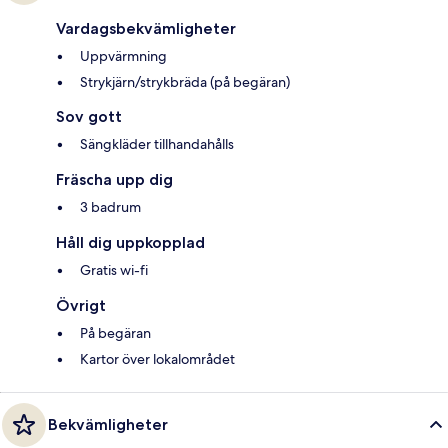
Vardagsbekvämligheter
Uppvärmning
Strykjärn/strykbräda (på begäran)
Sov gott
Sängkläder tillhandahålls
Fräscha upp dig
3 badrum
Håll dig uppkopplad
Gratis wi-fi
Övrigt
På begäran
Kartor över lokalområdet
Bekvämligheter