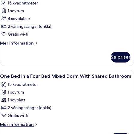
15 kvadratmeter
foton
1 sovrum
för
4
4 sovplatser
Bed
2 våningssängar (enkla)
Private
Gratis wi-fi
Room
Mer
Mer information
With
information
Shared
om
Se priser
4
Bathroom
Bed
Private
Öppna
Våningssängar med metallräcken, trägo
7
Room
One Bed in a Four Bed Mixed Dorm With Shared Bathroom
alla
With
15 kvadratmeter
Shared
foton
Bathroom
1 sovrum
för
One
1 sovplats
Bed
2 våningssängar (enkla)
in
Gratis wi-fi
a
Mer
Mer information
Four
information