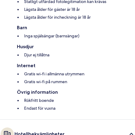
Statligt utfärdad fotolegitimation kan krävas
Lägsta ålder för gäster är 18 år
Lägsta ålder för incheckning är 18 år
Barn
Inga spjälsängar (barnsängar)
Husdjur
Djur ej tillåtna
Internet
Gratis wi-fi i allmänna utrymmen
Gratis wi-fi på rummen
Övrig information
Rökfritt boende
Endast för vuxna
Hotellbekvämligheter