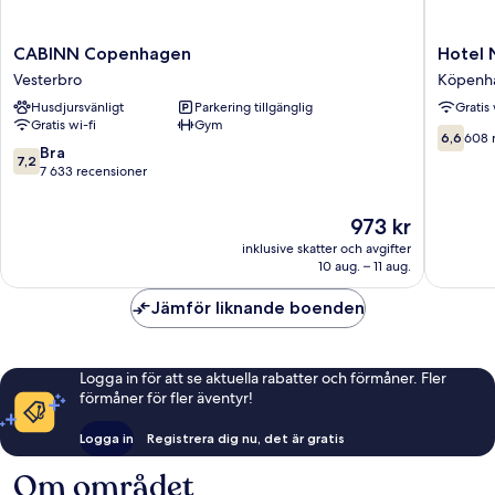
CABINN
Hotel
CABINN Copenhagen
Hotel
Copenhagen
Nyhavn
Vesterbro
Köpenh
Vesterbro
Köpenh
Husdjursvänligt
Parkering tillgänglig
Gratis 
centrum
Gratis wi-fi
Gym
6.6
6,6
608 
7.2
Bra
av
7,2
av
7 633 recensioner
10,
10,
608 rec
Bra,
Priset
973 kr
7 633 recensioner
är
inklusive skatter och avgifter
973 kr
10 aug. – 11 aug.
Jämför liknande boenden
Logga in för att se aktuella rabatter och förmåner. Fler
förmåner för fler äventyr!
Logga in
Registrera dig nu, det är gratis
Om området