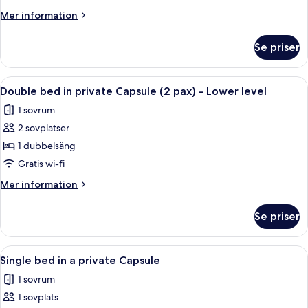
Bathroom
Private
Mer
Mer information
Room
information
With
om
Se priser
6
Shared
Bed
Bathroom
Private
Öppna
En korridor med en röd matta, vita vä
11
Room
Double bed in private Capsule (2 pax) - Lower level
alla
With
1 sovrum
Shared
foton
Bathroom
2 sovplatser
för
Double
1 dubbelsäng
bed
Gratis wi-fi
in
Mer
Mer information
private
information
Capsule
om
Se priser
Double
(2
bed
pax)
in
Öppna
En våningssäng med en träram och en 
-
6
private
Single bed in a private Capsule
alla
Capsule
Lower
1 sovrum
(2
foton
level
pax)
1 sovplats
för
-