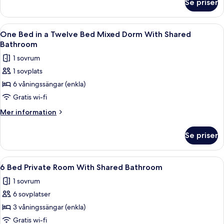
Se priser
One
Bed
Bed
Female
in
Öppna
Våningssängar i ett rum med en väggmå
Dorm
9
a
One Bed in a Twelve Bed Mixed Dorm With Shared
alla
Four
With
Bathroom
Bed
foton
Shared
1 sovrum
Female
för
Bathroom
Dorm
1 sovplats
One
With
6 våningssängar (enkla)
Bed
Shared
Bathroom
in
Gratis wi-fi
a
Mer
Mer information
Twelve
information
om
Bed
Se priser
One
Mixed
Bed
Dorm
in
Öppna
Ett rum med en våningssäng, en rund s
7
With
a
6 Bed Private Room With Shared Bathroom
alla
Twelve
Shared
1 sovrum
Bed
foton
Bathroom
Mixed
6 sovplatser
för
Dorm
6
3 våningssängar (enkla)
With
Bed
Shared
Gratis wi-fi