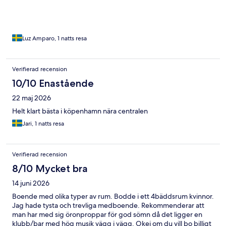
Luz Amparo, 1 natts resa
Verifierad recension
10/10 Enastående
22 maj 2026
Helt klart bästa i köpenhamn nära centralen
Jari, 1 natts resa
Verifierad recension
8/10 Mycket bra
14 juni 2026
Boende med olika typer av rum. Bodde i ett 4bäddsrum kvinnor.
Jag hade tysta och trevliga medboende. Rekommenderar att
man har med sig öronproppar för god sömn då det ligger en
klubb/bar med hög musik vägg i vägg. Okej om du vill bo billigt