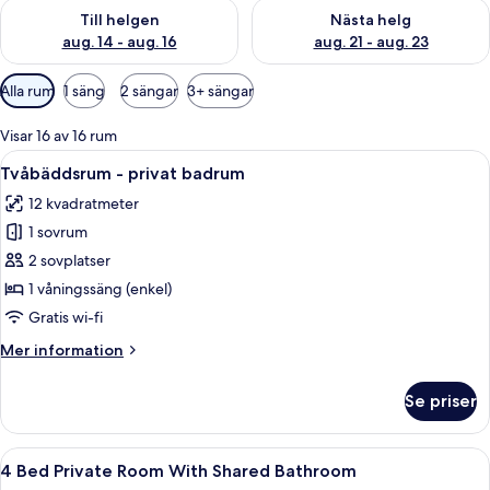
Kontrollera tillgängligheten för den här helgen aug. 14 - aug. 
Kontrollera tillgängligheten fö
Till helgen
Nästa helg
aug. 14 - aug. 16
aug. 21 - aug. 23
Tillgängliga
Alla rum
1 säng
2 sängar
3+ sängar
filter
för
Visar 16 av 16 rum
rum
Öppna
Ett litet rum med en våningssäng, ett s
6
Tvåbäddsrum - privat badrum
alla
12 kvadratmeter
foton
1 sovrum
för
Tvåbäddsrum
2 sovplatser
-
1 våningssäng (enkel)
privat
Gratis wi-fi
badrum
Mer
Mer information
information
om
Se priser
Tvåbäddsrum
-
privat
Öppna
Våningssängar med metallräcken, trägo
7
badrum
4 Bed Private Room With Shared Bathroom
alla