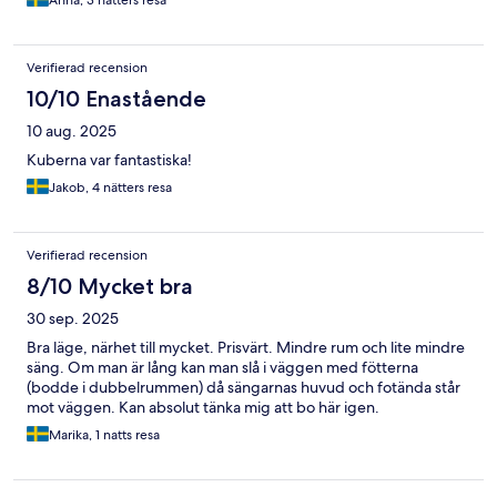
Anna, 3 nätters resa
Verifierad recension
10/10 Enastående
10 aug. 2025
Kuberna var fantastiska!
Jakob, 4 nätters resa
Verifierad recension
8/10 Mycket bra
30 sep. 2025
Bra läge, närhet till mycket. Prisvärt. Mindre rum och lite mindre
säng. Om man är lång kan man slå i väggen med fötterna
(bodde i dubbelrummen) då sängarnas huvud och fotända står
mot väggen. Kan absolut tänka mig att bo här igen.
Marika, 1 natts resa