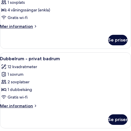
One
1 sovplats
With
Bed
Shared
4 våningssängar (enkla)
Bathroom
in
Gratis wi-fi
a
Mer
Mer information
8
information
Bed
om
Se priser
One
Mixed
Bed
Dorm
in
Öppna
Ett sovrum med en säng, ett skrivbord
with
6
a
Dubbelrum - privat badrum
alla
Shared
8
12 kvadratmeter
Bed
foton
Bathroom
Mixed
1 sovrum
för
Dorm
Dubbelrum
2 sovplatser
with
-
Shared
1 dubbelsäng
Bathroom
privat
Gratis wi-fi
badrum
Mer
Mer information
information
om
Se priser
Dubbelrum
-