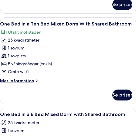
Bed
om
Se priser
One
Mixed
Bed
Dorm
in
Öppna
Ett litet rum med våningssängar, ett li
With
10
a
One Bed in a Ten Bed Mixed Dorm With Shared Bathroom
alla
Shared
Four
Utsikt mot staden
Bed
foton
Bathroom
Mixed
25 kvadratmeter
för
Dorm
One
1 sovrum
With
Bed
Shared
1 sovplats
Bathroom
in
5 våningssängar (enkla)
a
Gratis wi-fi
Ten
Mer
Mer information
Bed
information
Mixed
om
Se priser
Dorm
One
Bed
With
in
Öppna
Ett rum med en våningssäng, en väggmå
Shared
8
a
One Bed in a 8 Bed Mixed Dorm with Shared Bathroom
alla
Bathroom
Ten
25 kvadratmeter
Bed
foton
Mixed
1 sovrum
för
Dorm