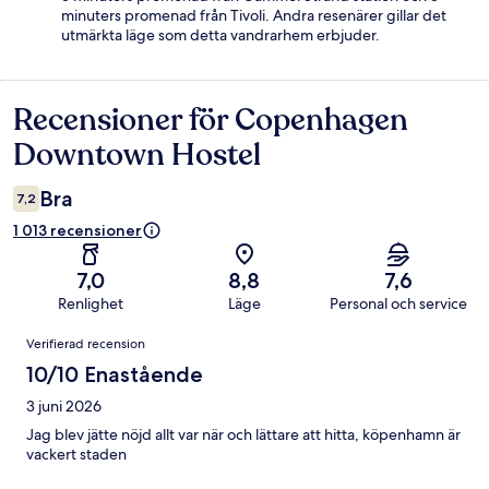
minuters promenad från Tivoli. Andra resenärer gillar det
utmärkta läge som detta vandrarhem erbjuder.
Recensioner för Copenhagen
Recensioner
Downtown Hostel
Bra
7,2
1 013 recensioner
7,0
8,8
7,6
Renlighet
Läge
Personal och service
Recensioner
Verifierad recension
10/10 Enastående
3 juni 2026
Jag blev jätte nöjd allt var när och lättare att hitta, köpenhamn är
vackert staden