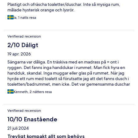
Plastigt och ofräscha toaletter/duschar. Inte så mysiga rum,
målade hysterisk orange och lysrör.
Ia, 1 natts resa
Verifierad recension
2/10 Dåligt
19 apr. 2026
Sängarna var dåliga. En träskiva med en madrass på = ont i
ryggen. Det fanns inga handdukar i rummet. Man fick hyra en
handduk, skandal. Inga muggar eller glas på rummet. När jag
hyrde ett rum med toalett så förutsatte jag att det fanns dusch i
toaletten/badrummet, men icke. Det var gemensamma duschar
som gällde. Mycket oljud utanför rummen iform av hög musik
Kenneth, 2 nätters resa
och liv/stök från människor. Så det blev inte mycket sömn.
Frukosten var värdelös, inte värd att kalla frukost. Jag har tyvärr
inget positivt att säga om hotellet/hostel förutom att det låg
Verifierad recension
ganska centralt. Kan inte rekommendera Copenhagen Down
Town.
10/10 Enastående
21 juli 2024
Trevligt kompakt allt som behövs