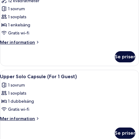
12 kvadratmeter
Guests)
foton
1 sovrum
för
Standard
1 sovplats
enkelrum
1 enkelsäng
Gratis wi-fi
Mer
Mer information
information
om
Se priser
Standard
enkelrum
Öppna
En våningssäng med en sänggavel som
11
Upper Solo Capsule (For 1 Guest)
alla
1 sovrum
foton
1 sovplats
för
Upper
1 dubbelsäng
Solo
Gratis wi-fi
Capsule
Mer
Mer information
(For
information
1
om
Se priser
Upper
Guest)