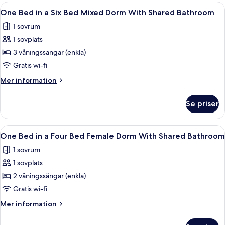
privat
Öppna
Ett rum med en våningssäng, en rund s
8
badrum
One Bed in a Six Bed Mixed Dorm With Shared Bathroom
alla
1 sovrum
foton
1 sovplats
för
One
3 våningssängar (enkla)
Bed
Gratis wi-fi
in
Mer
Mer information
a
information
Six
om
Se priser
One
Bed
Bed
Mixed
in
Öppna
One Bed in a Four Bed Female Dorm Wi
Dorm
8
a
One Bed in a Four Bed Female Dorm With Shared Bathroom
alla
Six
With
1 sovrum
Bed
foton
Shared
Mixed
1 sovplats
för
Bathroom
Dorm
One
2 våningssängar (enkla)
With
Bed
Shared
Gratis wi-fi
Bathroom
in
Mer
Mer information
a
information
Four
om