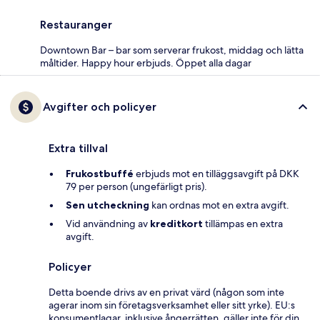
Restauranger
Downtown Bar – bar som serverar frukost, middag och lätta
måltider. Happy hour erbjuds. Öppet alla dagar
Avgifter och policyer
Extra tillval
Frukostbuffé
erbjuds mot en tilläggsavgift på DKK
79 per person (ungefärligt pris).
Sen utcheckning
kan ordnas mot en extra avgift.
Vid användning av
kreditkort
tillämpas en extra
avgift.
Policyer
Detta boende drivs av en privat värd (någon som inte
agerar inom sin företagsverksamhet eller sitt yrke). EU:s
konsumentlagar, inklusive ångerrätten, gäller inte för din