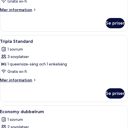
Gratis wi-fi
Mer
Mer information
information
om
Se priser
Familjerum
Öppna
Ett hotellrum med två sängar, ett skri
5
Tripla Standard
alla
1 sovrum
foton
3 sovplatser
för
Tripla
1 queensize-säng och 1 enkelsäng
Standard
Gratis wi-fi
Mer
Mer information
information
om
Se priser
Tripla
Standard
Öppna
Ett hotellrum med en stor säng, ett tr
1
Economy dubbelrum
alla
1 sovrum
foton
2 sovplatser