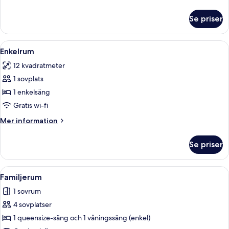
information
om
Se priser
Superior
dubbelrum
Öppna
Ett modernt sovrum med ett skrivbord, 
8
Enkelrum
alla
12 kvadratmeter
foton
1 sovplats
för
Enkelrum
1 enkelsäng
Gratis wi-fi
Mer
Mer information
information
om
Se priser
Enkelrum
Öppna
Ett kompakt hotellrum med våningssäng
5
Familjerum
alla
1 sovrum
foton
4 sovplatser
för
Familjerum
1 queensize-säng och 1 våningssäng (enkel)