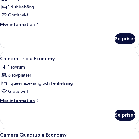
för
Economy
1 dubbelsäng
dubbelrum
Gratis wi-fi
Mer
Mer information
information
om
Se priser
Economy
dubbelrum
Öppna
Ett hotellrum med en säng, ett sängbor
1
Camera Tripla Economy
alla
1 sovrum
foton
3 sovplatser
för
Camera
1 queensize-säng och 1 enkelsäng
Tripla
Gratis wi-fi
Economy
Mer
Mer information
information
om
Se priser
Camera
Tripla
Economy
Öppna
Ett hotellrum med tre enkelsängar, ett
1
Camera Quadrupla Economy
alla