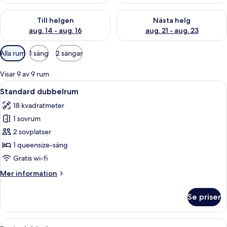
Kontrollera tillgängligheten för den här helgen aug. 14 - aug. 
Kontrollera tillgängligheten fö
Till helgen
Nästa helg
aug. 14 - aug. 16
aug. 21 - aug. 23
Tillgängliga
Alla rum
1 säng
2 sängar
filter
för
Visar 9 av 9 rum
rum
Öppna
Ett sovrum med en säng, ett sängbord
12
Standard dubbelrum
alla
18 kvadratmeter
foton
1 sovrum
för
Standard
2 sovplatser
dubbelrum
1 queensize-säng
Gratis wi-fi
Mer
Mer information
information
om
Se priser
Standard
dubbelrum
Öppna
Ett modernt sovrum med ett takfönste