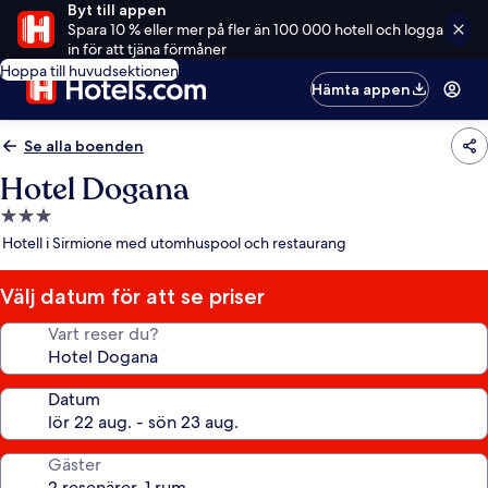
Byt till appen
Spara 10 % eller mer på fler än 100 000 hotell och logga
in för att tjäna förmåner
Hoppa till huvudsektionen
Hämta appen
Se alla boenden
Hotel Dogana
3.0-
stjärnigt
Hotell i Sirmione med utomhuspool och restaurang
boende
Välj datum för att se priser
Vart reser du?
Datum
Gäster