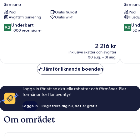
Porto
Resorts
Sirmione
Sirmion
Azzurro
Sirmion
Pool
Gratis frukost
Pool
Sirmione
Avgiftsfri parkering
Gratis wi-fi
Husdju
9.2
9.0
Underbart
Und
9,2
9,0
av
av
1 000 recensioner
152 
10,
10,
Underbart,
Underba
Priset
2 216 kr
1 000 recensioner
152 rece
är
inklusive skatter och avgifter
2 216 kr
30 aug. – 31 aug.
Jämför liknande boenden
Logga in för att se aktuella rabatter och förmåner. Fler
förmåner för fler äventyr!
Logga in
Registrera dig nu, det är gratis
Om området