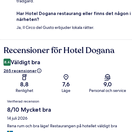
trädgård.
Har Hotel Dogana restaurang eller finns det någon i
närheten?
Ja, Il Circo del Gusto erbjuder lokala rätter.
Recensioner för Hotel Dogana
Recensioner
Väldigt bra
8,4
265 recensioner
8,8
7,6
9,0
Renlighet
Läge
Personal och service
Recensioner
Verifierad recension
8/10 Mycket bra
14 juli 2026
Rena rum och bra läge! Restaurangen på hotellet väldigt bra