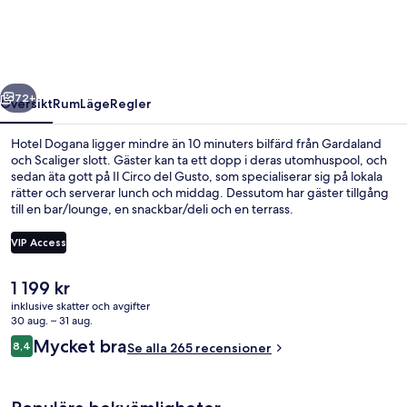
regående
Nästa
72+
Översikt
Rum
Läge
Regler
Hotel Dogana ligger mindre än 10 minuters bilfärd från Gardaland
och Scaliger slott. Gäster kan ta ett dopp i deras utomhuspool, och
sedan äta gott på Il Circo del Gusto, som specialiserar sig på lokala
rätter och serverar lunch och middag. Dessutom har gäster tillgång
till en bar/lounge, en snackbar/deli och en terrass.
VIP Access
Det
1 199 kr
Utsikt från luften
nuvarande
inklusive skatter och avgifter
priset
30 aug. – 31 aug.
är
Recensioner
Mycket bra
8,4
Se alla 265 recensioner
1 199 kr
8,4 av 10,