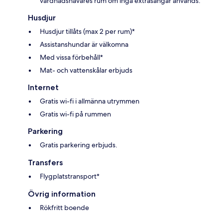
vårdnadshavares rum om inga extrasängar används.
Husdjur
Husdjur tillåts (max 2 per rum)*
Assistanshundar är välkomna
Med vissa förbehåll*
Mat- och vattenskålar erbjuds
Internet
Gratis wi-fi i allmänna utrymmen
Gratis wi-fi på rummen
Parkering
Gratis parkering erbjuds.
Transfers
Flygplatstransport*
Övrig information
Rökfritt boende