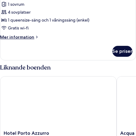
1 sovrum
foton
4 sovplatser
för
Camera
1 queensize-säng och 1 våningssäng (enkel)
Quadrupla
Gratis wi-fi
Economy
Mer
Mer information
information
om
Se priser
Camera
Quadrupla
Economy
Liknande boenden
Hotel Porto Azzurro
Acqua Re
Hotel
Acqua
Hotel Porto Azzurro
Acqua 