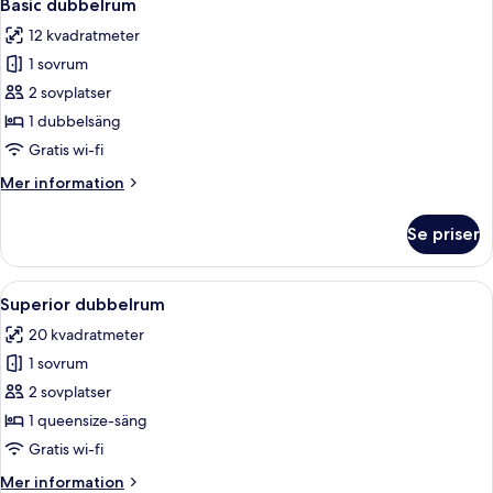
7
Basic dubbelrum
alla
12 kvadratmeter
foton
1 sovrum
för
Basic
2 sovplatser
dubbelrum
1 dubbelsäng
Gratis wi-fi
Mer
Mer information
information
om
Se priser
Basic
dubbelrum
Öppna
Superior dubbelrum | Duntäcken, skrivb
12
Superior dubbelrum
alla
20 kvadratmeter
foton
1 sovrum
för
Superior
2 sovplatser
dubbelrum
1 queensize-säng
Gratis wi-fi
Mer
Mer information