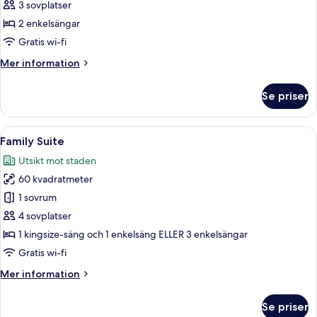
Twin
3 sovplatser
Bed
2 enkelsängar
Gratis wi-fi
Mer
Mer information
information
om
Se priser
Premier
Twin
Bed
Öppna
Ett hotellrum med en stor säng, ett sk
8
Family Suite
alla
Utsikt mot staden
foton
60 kvadratmeter
för
Family
1 sovrum
Suite
4 sovplatser
1 kingsize-säng och 1 enkelsäng ELLER 3 enkelsängar
Gratis wi-fi
Mer
Mer information
information
om
Se priser
Family