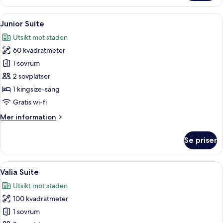
King
Bed
Öppna
Ett hotellrum med en stor säng, en so
7
Junior Suite
alla
Utsikt mot staden
foton
60 kvadratmeter
för
Junior
1 sovrum
Suite
2 sovplatser
1 kingsize-säng
Gratis wi-fi
Mer
Mer information
information
om
Se priser
Junior
Suite
Öppna
Ett modernt spaområde med ett stort b
10
Valia Suite
alla
Utsikt mot staden
foton
100 kvadratmeter
för
Valia
1 sovrum