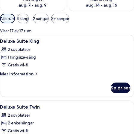
aug. 7 - aug. 9
aug. 14 - aug. 16
Tillgängliga
Alla rum
1 säng
2 sängar
3+ sängar
filter
för
Visar 17 av 17 rum
rum
Öppna
Ett hotellrum med en stor säng, utsikt ö
11
Deluxe Suite King
alla
2 sovplatser
foton
1 kingsize-säng
för
Deluxe
Gratis wi-fi
Suite
Mer
Mer information
King
information
om
Se priser
Deluxe
Suite
King
Öppna
Sängtillbehör av högsta kvalitet och 
8
Deluxe Suite Twin
alla
2 sovplatser
foton
2 enkelsängar
för
Deluxe
Gratis wi-fi