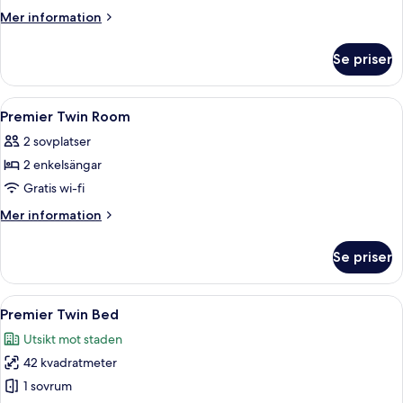
Suite
Mer
Mer information
Twin
information
om
Se priser
Deluxe
Suite
Twin
Öppna
Ett hotellrum med en stor säng, en TV,
9
Premier Twin Room
alla
2 sovplatser
foton
2 enkelsängar
för
Premier
Gratis wi-fi
Twin
Mer
Mer information
Room
information
om
Se priser
Premier
Twin
Room
Öppna
Ett hotellrum med två sängar, ett skri
14
Premier Twin Bed
alla
Utsikt mot staden
foton
42 kvadratmeter
för
Premier
1 sovrum