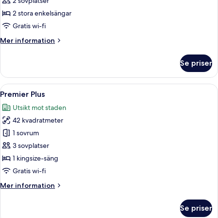
2 sovplatser
Twin
2 stora enkelsängar
Gratis wi-fi
Mer
Mer information
information
om
Se priser
Deluxe
Suite
Twin
Öppna
Premier Plus | Sängtillbehör av högsta
6
Premier Plus
alla
Utsikt mot staden
foton
42 kvadratmeter
för
Premier
1 sovrum
Plus
3 sovplatser
1 kingsize-säng
Gratis wi-fi
Mer
Mer information
information
om
Se priser
Premier