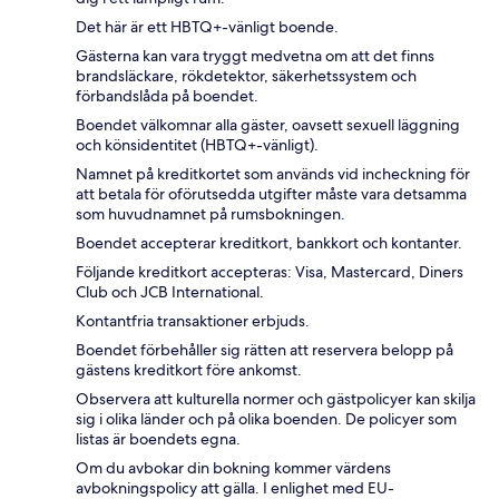
Det här är ett HBTQ+-vänligt boende.
Gästerna kan vara tryggt medvetna om att det finns
brandsläckare, rökdetektor, säkerhetssystem och
förbandslåda på boendet.
Boendet välkomnar alla gäster, oavsett sexuell läggning
och könsidentitet (HBTQ+-vänligt).
Namnet på kreditkortet som används vid incheckning för
att betala för oförutsedda utgifter måste vara detsamma
som huvudnamnet på rumsbokningen.
Boendet accepterar kreditkort, bankkort och kontanter.
Följande kreditkort accepteras: Visa, Mastercard, Diners
Club och JCB International.
Kontantfria transaktioner erbjuds.
Boendet förbehåller sig rätten att reservera belopp på
gästens kreditkort före ankomst.
Observera att kulturella normer och gästpolicyer kan skilja
sig i olika länder och på olika boenden. De policyer som
listas är boendets egna.
Om du avbokar din bokning kommer värdens
avbokningspolicy att gälla. I enlighet med EU-