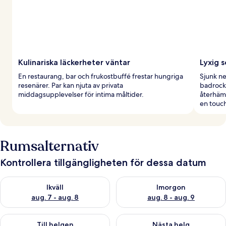
Kulinariska läckerheter väntar
Lyxig 
En restaurang, bar och frukostbuffé frestar hungriga
Sjunk ne
resenärer. Par kan njuta av privata
badrock
middagsupplevelser för intima måltider.
återhäm
en touch
Rumsalternativ
Kontrollera tillgängligheten för dessa datum
Kontrollera tillgängligheten för ikväll aug. 7 - aug. 8
Kontrollera tillgängligheten f
Ikväll
Imorgon
aug. 7 - aug. 8
aug. 8 - aug. 9
Kontrollera tillgängligheten för den här helgen aug. 7 - aug. 9
Kontrollera tillgängligheten fö
Till helgen
Nästa helg