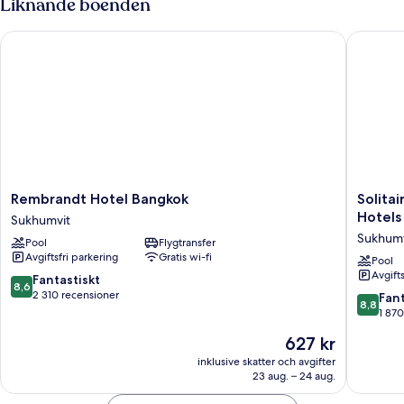
Liknande boenden
Rembrandt Hotel Bangkok
Solitair
Rembrandt
Solitaire
Rembrandt Hotel Bangkok
Solita
Hotel
Bangko
Hotels
Sukhumvit
Bangkok
Sukhumv
Sukhumv
Pool
Flygtransfer
Sukhumvit
11
Avgiftsfri parkering
Gratis wi-fi
by
Pool
Avgift
Kingsto
8.6
Fantastiskt
8,6
Hotels
av
2 310 recensioner
8.8
Fant
8,8
Sukhumv
10,
av
1 870
Fantastiskt,
10,
Priset
627 kr
2 310 recensioner
Fantastis
är
1 870 re
inklusive skatter och avgifter
627 kr
23 aug. – 24 aug.