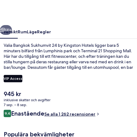
24
by
Kingston
regående
Nästa
Hotels
131+
Översikt
Rum
Läge
Regler
Valia Bangkok Sukhumvit 24 by Kingston Hotels ligger bara 5
minuters bilfärd från Lumphinis park och Terminal 21 Shopping Mall.
Här har du tillgång till ett fitnesscenter, och efter träningen kan du
stilla hungern på deras restaurang eller varva ned med en drink i en
bar/lounge. Dessutom får gäster tillgång till en utomhuspool, en bar
vid poolen och en barnpool på detta hotell i lyxstil. Den hjälpsamma
personalen och frukosten brukar uppskattas av våra resenärer.
VIP Access
Boendet ligger bara en kort promenad från kollektivtrafik. Till
Queen Sirikit National Convention Centre Station tar det 10 minuter
Det
945 kr
att gå och till Phrom Phong BTS Station är det 15 minuter.
Valia Suite | Utsikt mot staden
nuvarande
inklusive skatter och avgifter
priset
7 sep. – 8 sep.
är
Recensioner
Enastående
9,4
Se alla 1 262 recensioner
945 kr
9,4 av 10,
Populära bekvämligheter