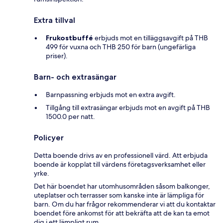
Extra tillval
Frukostbuffé
erbjuds mot en tilläggsavgift på THB
499 för vuxna och THB 250 för barn (ungefärliga
priser).
Barn- och extrasängar
Barnpassning erbjuds mot en extra avgift.
Tillgång till extrasängar erbjuds mot en avgift på THB
1500.0 per natt.
Policyer
Detta boende drivs av en professionell värd. Att erbjuda
boende är kopplat till värdens företagsverksamhet eller
yrke.
Det här boendet har utomhusområden såsom balkonger,
uteplatser och terrasser som kanske inte är lämpliga för
barn. Om du har frågor rekommenderar vi att du kontaktar
boendet före ankomst för att bekräfta att de kan ta emot
dig i ett lämpligt rum.