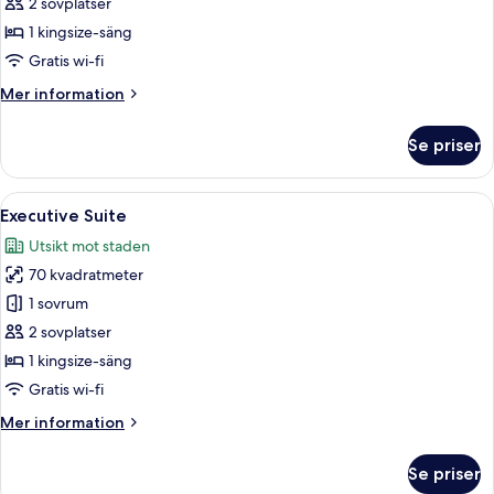
Suite
2 sovplatser
1 kingsize-säng
Gratis wi-fi
Mer
Mer information
information
om
Se priser
Valia
Suite
Öppna
En modern hotellobby med ett marmorg
6
Executive Suite
alla
Utsikt mot staden
foton
70 kvadratmeter
för
Executive
1 sovrum
Suite
2 sovplatser
1 kingsize-säng
Gratis wi-fi
Mer
Mer information
information
om
Se priser
Executive