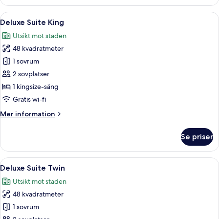
Suite
Öppna
Ett modernt hotellrum med en stor säng,
11
Deluxe Suite King
alla
Utsikt mot staden
foton
48 kvadratmeter
för
Deluxe
1 sovrum
Suite
2 sovplatser
King
1 kingsize-säng
Gratis wi-fi
Mer
Mer information
information
om
Se priser
Deluxe
Suite
King
Öppna
Sängtillbehör av högsta kvalitet och 
8
Deluxe Suite Twin
alla
Utsikt mot staden
foton
48 kvadratmeter
för
Deluxe
1 sovrum
Suite