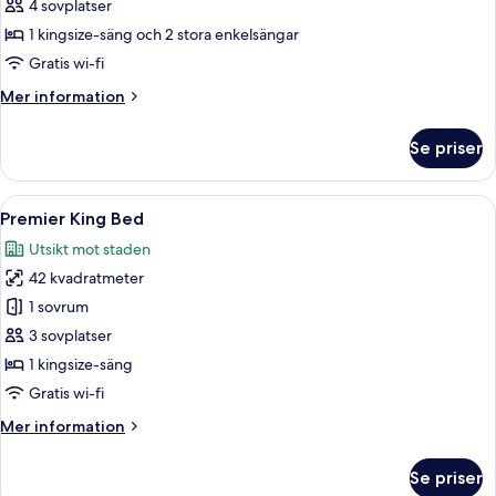
2
4 sovplatser
Suites
1 kingsize-säng och 2 stora enkelsängar
Connected
Gratis wi-fi
Mer
Mer information
information
om
Se priser
Deluxe
2
Suites
Öppna
Ett hotellrum med en stor säng, ett sk
12
Connected
Premier King Bed
alla
Utsikt mot staden
foton
42 kvadratmeter
för
Premier
1 sovrum
King
3 sovplatser
Bed
1 kingsize-säng
Gratis wi-fi
Mer
Mer information
information
om
Se priser
Premier