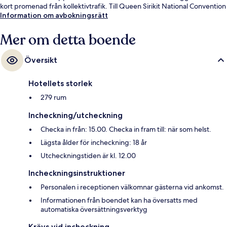
kort promenad från kollektivtrafik. Till Queen Sirikit National Convention
Centre Station tar det 10 minuter att gå och till Phrom Phong BTS
Information om avbokningsrätt
Station är det 15 minuter.
Mer om detta boende
Översikt
Hotellets storlek
279 rum
Incheckning/utcheckning
Checka in från: 15.00. Checka in fram till: när som helst.
Lägsta ålder för incheckning: 18 år
Utcheckningstiden är kl. 12.00
Incheckningsinstruktioner
Personalen i receptionen välkomnar gästerna vid ankomst.
Informationen från boendet kan ha översatts med
automatiska översättningsverktyg
Krävs vid incheckning