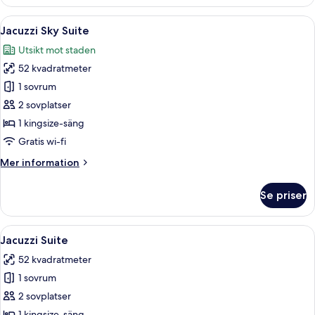
Plus
Öppna
En hög byggnad med en balkong som er
7
Jacuzzi Sky Suite
alla
Utsikt mot staden
foton
52 kvadratmeter
för
Jacuzzi
1 sovrum
Sky
2 sovplatser
Suite
1 kingsize-säng
Gratis wi-fi
Mer
Mer information
information
om
Se priser
Jacuzzi
Sky
Suite
Öppna
Jacuzzi Suite | Badrum | Gratis toalett
7
Jacuzzi Suite
alla
52 kvadratmeter
foton
1 sovrum
för
Jacuzzi
2 sovplatser
Suite
1 kingsize-säng