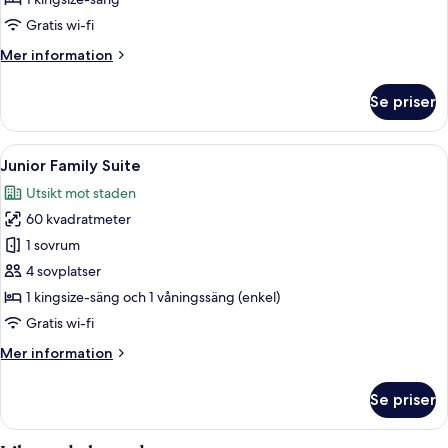
Gratis wi-fi
Mer
Mer information
information
om
Se priser
Jacuzzi
Suite
Öppna
Junior Family Suite | Sängtillbehör av
6
Junior Family Suite
alla
Utsikt mot staden
foton
60 kvadratmeter
för
Junior
1 sovrum
Family
4 sovplatser
Suite
1 kingsize-säng och 1 våningssäng (enkel)
Gratis wi-fi
Mer
Mer information
information
om
Se priser
Junior
Family
Suite