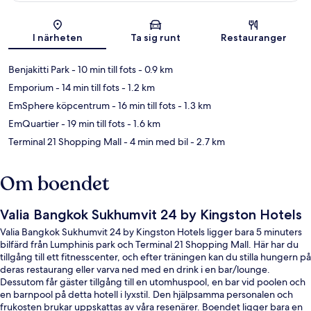
Karta
I närheten
Ta sig runt
Restauranger
Benjakitti Park
- 10 min till fots
- 0.9 km
Emporium
- 14 min till fots
- 1.2 km
EmSphere köpcentrum
- 16 min till fots
- 1.3 km
EmQuartier
- 19 min till fots
- 1.6 km
Terminal 21 Shopping Mall
- 4 min med bil
- 2.7 km
Om boendet
Valia Bangkok Sukhumvit 24 by Kingston Hotels
Valia Bangkok Sukhumvit 24 by Kingston Hotels ligger bara 5 minuters
bilfärd från Lumphinis park och Terminal 21 Shopping Mall. Här har du
tillgång till ett fitnesscenter, och efter träningen kan du stilla hungern på
deras restaurang eller varva ned med en drink i en bar/lounge.
Dessutom får gäster tillgång till en utomhuspool, en bar vid poolen och
en barnpool på detta hotell i lyxstil. Den hjälpsamma personalen och
frukosten brukar uppskattas av våra resenärer. Boendet ligger bara en