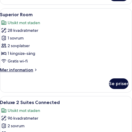
Suite
Öppna
Ett hotellrum med en stor säng, ett 
6
Superior Room
alla
Utsikt mot staden
foton
28 kvadratmeter
för
Superior
1 sovrum
Room
2 sovplatser
1 kingsize-säng
Gratis wi-fi
Mer
Mer information
information
om
Se priser
Superior
Room
Öppna
Ett hotellrum med en stor säng, en sit
9
Deluxe 2 Suites Connected
alla
Utsikt mot staden
foton
96 kvadratmeter
för
Deluxe
2 sovrum