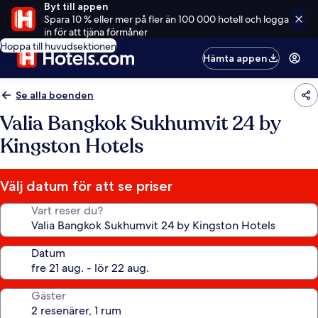
Byt till appen
Spara 10 % eller mer på fler än 100 000 hotell och logga
in för att tjäna förmåner
Hoppa till huvudsektionen
Hämta appen
Se alla boenden
Valia Bangkok Sukhumvit 24 by
Kingston Hotels
Välj datum för att se priser
Vart reser du?
Datum
Gäster