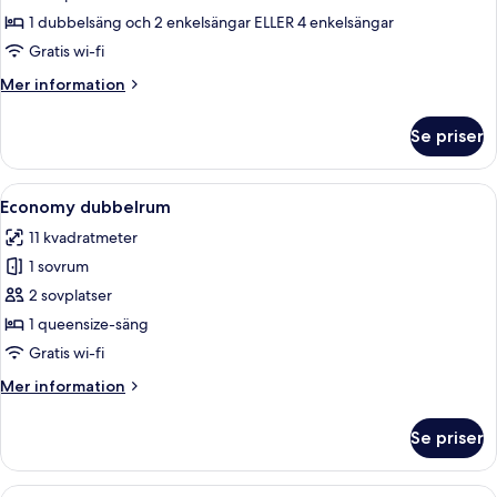
Quadruple
1 dubbelsäng och 2 enkelsängar ELLER 4 enkelsängar
Room,
Gratis wi-fi
Non
Mer
Mer information
Smoking
information
Staircase
om
Se priser
Family
Only
Quadruple
Room,
Öppna
Ett hotellrum med en stor säng, två 
5
Non
Economy dubbelrum
alla
Smoking
11 kvadratmeter
Staircase
foton
Only
1 sovrum
för
Economy
2 sovplatser
dubbelrum
1 queensize-säng
Gratis wi-fi
Mer
Mer information
information
om
Se priser
Economy
dubbelrum
Öppna
Ett hotellrum med en stor säng, sängbo