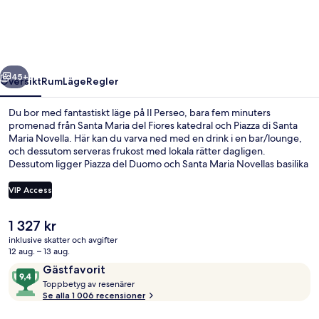
regående
Nästa
45+
Översikt
Rum
Läge
Regler
Du bor med fantastiskt läge på Il Perseo, bara fem minuters
promenad från Santa Maria del Fiores katedral och Piazza di Santa
Maria Novella. Här kan du varva ned med en drink i en bar/lounge,
och dessutom serveras frukost med lokala rätter dagligen.
Dessutom ligger Piazza del Duomo och Santa Maria Novellas basilika
bara tio minuters promenad härifrån. Den hjälpsamma personalen
och frukosten brukar uppskattas av våra resenärer. Kollektivtrafik
VIP Access
finns i närheten. Till Unità spårvagnshållplats tar det 5 minuter att gå
och till Valfonda - Stazione Santa Maria Novella spårvagnshållplats är
Det
1 327 kr
det 7 minuter.
Utsikt från rummet
nuvarande
inklusive skatter och avgifter
priset
12 aug. – 13 aug.
är
Recensioner
9,4
Gästfavorit
1 327 kr
T
av
Toppbetyg av resenärer
o
Se alla 1 006 recensioner
10,
p
Gästfavorit