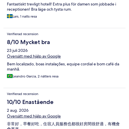
Fantastiskt trevligt hotell! Extra plus för damen som jobbade i
receptionen! Bra läge och tysta rum.
Lars, 1 natts resa
Verifierad recension
8/10 Mycket bra
23 juli 2026
Översätt med hjälp av Google
Bem localizado, boas instalações, equipe cordial e bom café da
manhã.
Leandro Garcia, 2 nätters resa
Verifierad recension
10/10 Enastående
2 aug. 2026
Översätt med hjälp av Google
非常好，早餐好吃，住宿人員服務也都很好房間很舒適，有機會