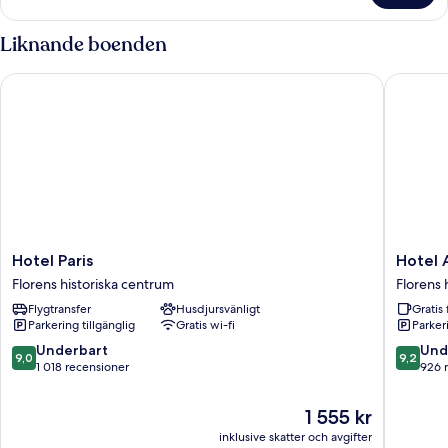
rum
-
Liknande boenden
utsikt
mot
Hotel Paris
Hotel A
staden
Hotel
Hotel
Hotel Paris
Hotel 
Paris
Accade
Florens historiska centrum
Florens 
Florens
Florens
Flygtransfer
Husdjursvänligt
Gratis 
historiska
historisk
Parkering tillgänglig
Gratis wi-fi
Parkeri
centrum
centrum
9.0
9.2
Underbart
Und
9,0
9,2
av
av
1 018 recensioner
926 
10,
10,
Underbart,
Underba
Priset
1 555 kr
1 018 recensioner
926 rec
är
inklusive skatter och avgifter