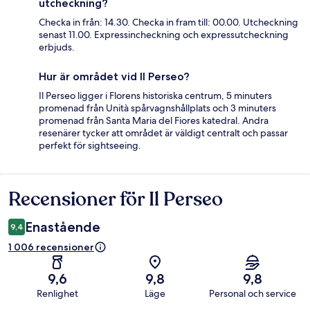
utcheckning?
Checka in från: 14.30. Checka in fram till: 00.00. Utcheckning
senast 11.00. Expressincheckning och expressutcheckning
erbjuds.
Hur är området vid Il Perseo?
Il Perseo ligger i Florens historiska centrum, 5 minuters
promenad från Unità spårvagnshållplats och 3 minuters
promenad från Santa Maria del Fiores katedral. Andra
resenärer tycker att området är väldigt centralt och passar
perfekt för sightseeing.
Recensioner för Il Perseo
Recensioner
Enastående
9,4
1 006 recensioner
9,6
9,8
9,8
Renlighet
Läge
Personal och service