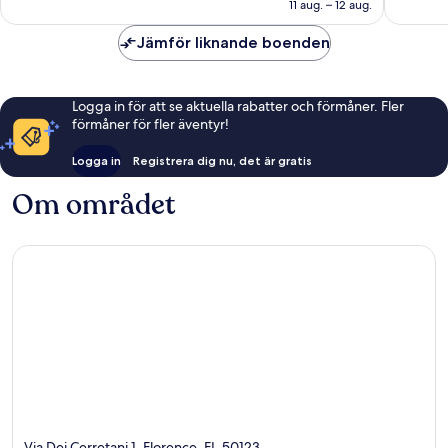
1 555 kr
11 aug. – 12 aug.
Jämför liknande boenden
Logga in för att se aktuella rabatter och förmåner. Fler
förmåner för fler äventyr!
Logga in
Registrera dig nu, det är gratis
Om området
Via Dei Cerretani 1, Florence, FI, 50123