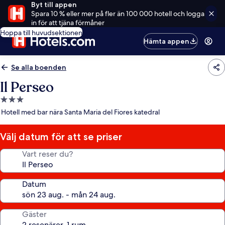
Byt till appen
Spara 10 % eller mer på fler än 100 000 hotell och logga
in för att tjäna förmåner
Hoppa till huvudsektionen
Hämta appen
Se alla boenden
Il Perseo
3.0-
stjärnigt
Hotell med bar nära Santa Maria del Fiores katedral
boende
Välj datum för att se priser
Vart reser du?
Datum
Gäster