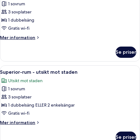
Only
Standard
1 sovrum
dubbelrum
3 sovplatser
-
1 dubbelsäng
utsikt
Gratis wi-fi
mot
Mer
Mer information
staden
information
om
Se priser
Standard
dubbelrum
-
Öppna
Ett fönster med blommiga gardiner och
4
utsikt
Superior-rum - utsikt mot staden
alla
mot
Utsikt mot staden
staden
foton
1 sovrum
för
Superior-
3 sovplatser
rum
1 dubbelsäng ELLER 2 enkelsängar
-
Gratis wi-fi
utsikt
Mer
Mer information
mot
information
staden
om
Se priser
Superior-