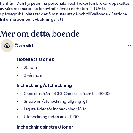
härifrån. Den hjälpsamma personalen och frukosten brukar uppskattas
av våra resenärer. Kollektivtrafik finns i närheten. Till Unità
spårvagnshållplats tar det 5 minuter att gå och till Valfonda - Stazione
Santa Maria Novella spårvagnshållplats är det 7 minuter.
Information om avbokningsrätt
Mer om detta boende
Översikt
Hotellets storlek
25 rum
3 våningar
Incheckning/utcheckning
Checka in från: 14.30. Checka in fram till: 00.00.
Snabb in-/utcheckning tillgängligt
Lägsta ålder för incheckning: 18 år
Utcheckningstiden är kl. 11.00
Incheckningsinstruktioner