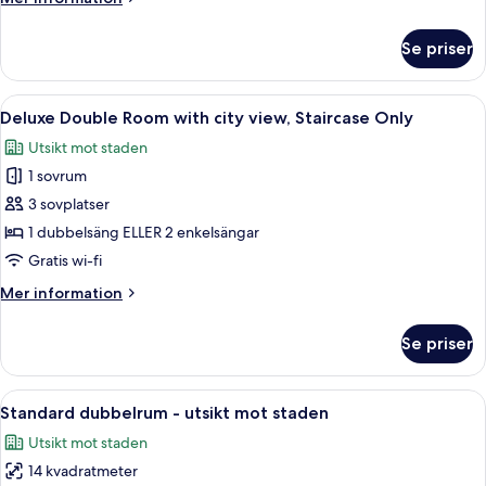
information
om
Se priser
Comfort
dubbelrum
Öppna
Ett sovrum med en stor säng, en soffa,
2
Deluxe Double Room with city view, Staircase Only
alla
Utsikt mot staden
foton
1 sovrum
för
Deluxe
3 sovplatser
Double
1 dubbelsäng ELLER 2 enkelsängar
Room
Gratis wi-fi
with
Mer
Mer information
city
information
view,
om
Se priser
Deluxe
Staircase
Double
Only
Room
Öppna
Ett hotellrum med en säng, ett skrivbo
5
with
Standard dubbelrum - utsikt mot staden
alla
city
Utsikt mot staden
view,
foton
Staircase
14 kvadratmeter
för