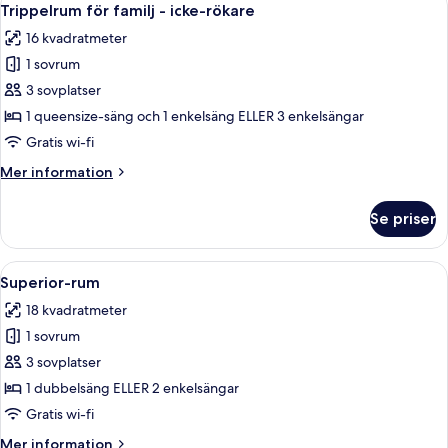
3
Trippelrum för familj - icke-rökare
alla
16 kvadratmeter
foton
1 sovrum
för
Trippelrum
3 sovplatser
för
1 queensize-säng och 1 enkelsäng ELLER 3 enkelsängar
familj
Gratis wi-fi
-
Mer
Mer information
icke-
information
rökare
om
Se priser
Trippelrum
för
familj
Öppna
Ett hotellrum med en stor säng, en sto
5
-
Superior-rum
alla
icke-
18 kvadratmeter
rökare
foton
1 sovrum
för
Superior-
3 sovplatser
rum
1 dubbelsäng ELLER 2 enkelsängar
Gratis wi-fi
Mer
Mer information