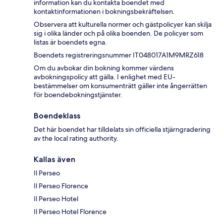
information kan du kontakta boendet med
kontaktinformationen i bokningsbekräftelsen.
Observera att kulturella normer och gästpolicyer kan skilja
sig i olika länder och på olika boenden. De policyer som
listas är boendets egna.
Boendets registreringsnummer IT048017A1M9MRZ618
Om du avbokar din bokning kommer värdens
avbokningspolicy att gälla. I enlighet med EU-
bestämmelser om konsumenträtt gäller inte ångerrätten
för boendebokningstjänster.
Boendeklass
Det här boendet har tilldelats sin officiella stjärngradering
av the local rating authority.
Kallas även
Il Perseo
Il Perseo Florence
Il Perseo Hotel
Il Perseo Hotel Florence