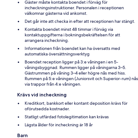
Gäster måste kontakta boendet i förväg för
incheckningsinstruktioner. Personalen i receptionen
välkomnar gästerna vid ankomst.
Det går inte att checka in efter att receptionen har stängt.
Kontakta boendet minst 48 timmar i förväg via
kontaktuppgifterna i bokningsbekräftelsen för att
arrangera incheckning.
Informationen från boendet kan ha översatts med
automatiska översättningsverktyg
Boendet reception ligger på 3:e våningen i en 5-
våningsbyggnad. Rummen ligger på våningarna 3–5.
Gästrummen på våning 3–4 eller högre nås med hiss.
Rummen på 5:e våningen (Juniorsvit och Superior-rum) nås
via trappor från 4:e våningen.
Krävs vid incheckning
Kreditkort, bankkort eller kontant deposition krävs för
oförutsedda kostnader.
Statligt utfärdad fotolegitimation kan krävas
Lägsta ålder för incheckning är 18 år
Barn