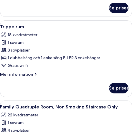
om
Se priser
Dubbelrum
Öppna
Ett hotellrum med två sängar, en stol, 
2
Trippelrum
alla
18 kvadratmeter
foton
1 sovrum
för
Trippelrum
3 sovplatser
1 dubbelsäng och 1 enkelsäng ELLER 3 enkelsängar
Gratis wi-fi
Mer
Mer information
information
om
Se priser
Trippelrum
Öppna
Ett hotellrum med två sängar, en stol, 
4
Family Quadruple Room, Non Smoking Staircase Only
alla
22 kvadratmeter
foton
1 sovrum
för
Family
4 sovplatser