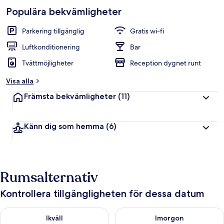
p
Populära bekvämligheter
b
e
t
Parkering tillgänglig
Gratis wi-fi
y
g
Luftkonditionering
Bar
Tvättmöjligheter
Reception dygnet runt
a
v
Visa alla
r
Främsta bekvämligheter
(11)
e
s
e
Känn dig som hemma
(6)
n
ä
r
e
r
Rumsalternativ
Kontrollera tillgängligheten för dessa datum
Kontrollera tillgängligheten för ikväll aug. 9 - aug. 10
Kontrollera tillgängligheten fö
Ikväll
Imorgon