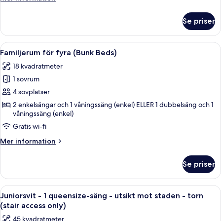
information
om
Se priser
Superior-
rum
Öppna
Ett hotellrum med en våningssäng, en 
4
Familjerum för fyra (Bunk Beds)
alla
18 kvadratmeter
foton
1 sovrum
för
Familjerum
4 sovplatser
för
2 enkelsängar och 1 våningssäng (enkel) ELLER 1 dubbelsäng och 1
våningssäng (enkel)
fyra
(Bunk
Gratis wi-fi
Beds)
Mer
Mer information
information
om
Se priser
Familjerum
för
fyra
Öppna
Ett sovrum med en säng, två sängbord
12
(Bunk
Juniorsvit - 1 queensize-säng - utsikt mot staden - torn
alla
Beds)
(stair access only)
foton
45 kvadratmeter