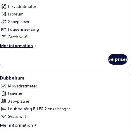
alla
Bed,
(stair
11 kvadratmeter
City
foton
access
View,
1 sovrum
för
only)
Tower
Enkelrum
2 sovplatser
(stair
access
1 queensize-säng
only)
Gratis wi-fi
Mer
Mer information
information
om
Se priser
Enkelrum
Öppna
Ett hotellrum med en säng, ett skrivbo
2
Dubbelrum
alla
14 kvadratmeter
foton
1 sovrum
för
Dubbelrum
3 sovplatser
1 dubbelsäng ELLER 2 enkelsängar
Gratis wi-fi
Mer
Mer information
information