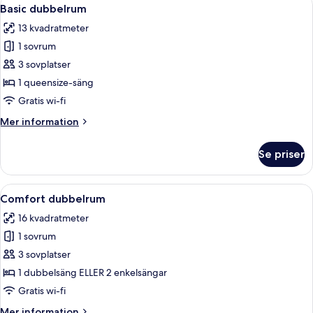
Öppna
3
City
Basic dubbelrum
alla
View
13 kvadratmeter
foton
1 sovrum
för
Basic
3 sovplatser
dubbelrum
1 queensize-säng
Gratis wi-fi
Mer
Mer information
information
om
Se priser
Basic
dubbelrum
Öppna
Ett hotellrum med två sängar, ett skriv
2
Comfort dubbelrum
alla
16 kvadratmeter
foton
1 sovrum
för
Comfort
3 sovplatser
dubbelrum
1 dubbelsäng ELLER 2 enkelsängar
Gratis wi-fi
Mer
Mer information