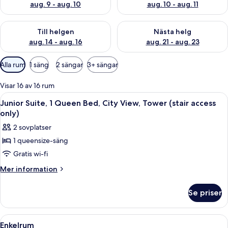
aug. 9 - aug. 10
aug. 10 - aug. 11
Kontrollera tillgängligheten för den här helgen aug. 14 - aug. 
Kontrollera tillgängligheten fö
Till helgen
Nästa helg
aug. 14 - aug. 16
aug. 21 - aug. 23
Tillgängliga
Alla rum
1 säng
2 sängar
3+ sängar
filter
för
Visar 16 av 16 rum
rum
Öppna
Ett sovrum med en säng, ett nattduksb
15
Junior Suite, 1 Queen Bed, City View, Tower (stair access
alla
only)
foton
2 sovplatser
för
1 queensize-säng
Junior
Gratis wi-fi
Suite,
1
Mer
Mer information
information
Queen
om
Bed,
Se priser
Junior
City
Suite,
View,
1
Öppna
Ett hotellrum med en säng, en gardero
3
Queen
Tower
Enkelrum