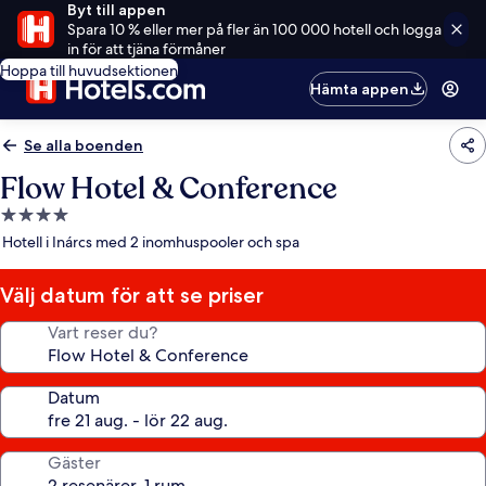
Byt till appen
Spara 10 % eller mer på fler än 100 000 hotell och logga
in för att tjäna förmåner
Hoppa till huvudsektionen
Hämta appen
Se alla boenden
Flow Hotel & Conference
4.0-
stjärnigt
Hotell i Inárcs med 2 inomhuspooler och spa
boende
Välj datum för att se priser
Vart reser du?
Datum
Gäster