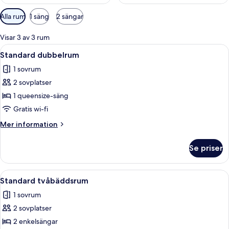
Tillgängliga
Alla rum
1 säng
2 sängar
filter
för
Visar 3 av 3 rum
rum
Öppna
Ett modernt hotellrum med en stor sä
7
Standard dubbelrum
alla
1 sovrum
foton
2 sovplatser
för
Standard
1 queensize-säng
dubbelrum
Gratis wi-fi
Mer
Mer information
information
om
Se priser
Standard
dubbelrum
Öppna
Ett hotellrum med två sängar, ett skriv
8
Standard tvåbäddsrum
alla
1 sovrum
foton
2 sovplatser
för
Standard
2 enkelsängar