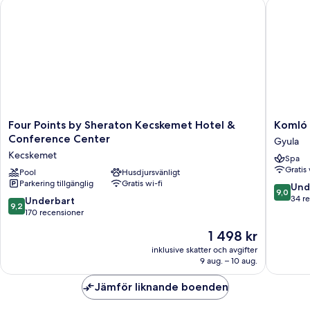
Four Points by Sheraton Kecskemet Hotel & Conference Cent
Komló H
Four
Komló
Four Points by Sheraton Kecskemet Hotel &
Komló 
Points
Hotel
Conference Center
Gyula
by
Gyula
Kecskemet
Spa
Sheraton
Gyula
Gratis 
Kecskemet
Pool
Husdjursvänligt
Parkering tillgänglig
Gratis wi-fi
Hotel
9.0
Und
9,0
&
av
34 r
9.2
Underbart
9,2
Conference
10,
av
170 recensioner
Center
Underba
10,
Priset
1 498 kr
Kecskemet
34 rece
Underbart,
är
170 recensioner
inklusive skatter och avgifter
1 498 kr
9 aug. – 10 aug.
Jämför liknande boenden