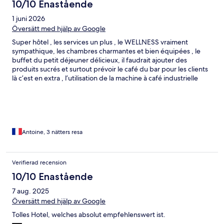
10/10 Enastående
1 juni 2026
Översätt med hjälp av Google
Super hôtel , les services un plus , le WELLNESS vraiment
sympathique, les chambres charmantes et bien équipées , le
buffet du petit déjeuner délicieux, il faudrait ajouter des
produits sucrés et surtout prévoir le café du bar pour les clients
là c’est en extra , l’utilisation de la machine à café industrielle
pour les amateurs de vrai café comme moi pas vraiment la classe
Antoine, 3 nätters resa
Verifierad recension
10/10 Enastående
7 aug. 2025
Översätt med hjälp av Google
Tolles Hotel, welches absolut empfehlenswert ist.