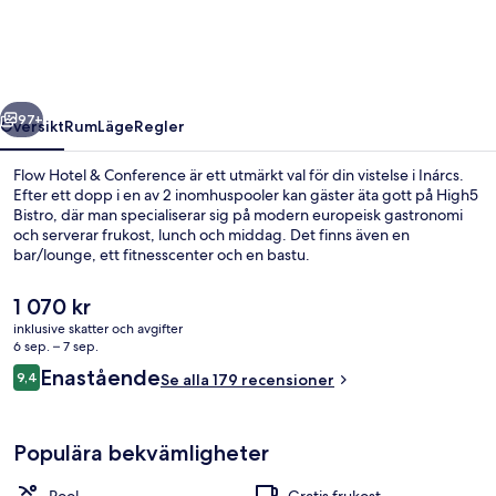
Conference
regående
Nästa
97+
Översikt
Rum
Läge
Regler
Flow Hotel & Conference är ett utmärkt val för din vistelse i Inárcs.
Efter ett dopp i en av 2 inomhuspooler kan gäster äta gott på High5
Bistro, där man specialiserar sig på modern europeisk gastronomi
och serverar frukost, lunch och middag. Det finns även en
bar/lounge, ett fitnesscenter och en bastu.
Det
1 070 kr
nuvarande
inklusive skatter och avgifter
priset
6 sep. – 7 sep.
Interiör
är
Recensioner
Enastående
9,4
Se alla 179 recensioner
1 070 kr
9,4 av 10,
Populära bekvämligheter