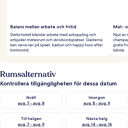
Balans mellan arbete och fritid
Mat- o
Detta hotell blandar arbete med avkoppling och
Njut av 
erbjuder mötesrum och skrivbordsplatser. Gästerna
champag
kan varva ner på spaet, bastun och happy hour efter
gratis f
kontorstid.
känsla.
Rumsalternativ
Kontrollera tillgängligheten för dessa datum
Kontrollera tillgängligheten för ikväll aug. 7 - aug. 8
Kontrollera tillgängligheten f
Ikväll
Imorgon
aug. 7 - aug. 8
aug. 8 - aug. 9
Kontrollera tillgängligheten för den här helgen aug. 7 - aug. 9
Kontrollera tillgängligheten fö
Till helgen
Nästa helg
aug. 7 - aug. 9
aug. 14 - aug. 16