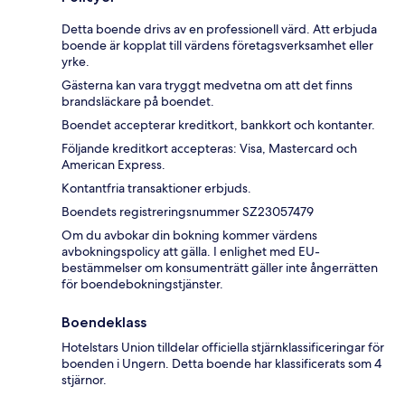
Detta boende drivs av en professionell värd. Att erbjuda
boende är kopplat till värdens företagsverksamhet eller
yrke.
Gästerna kan vara tryggt medvetna om att det finns
brandsläckare på boendet.
Boendet accepterar kreditkort, bankkort och kontanter.
Följande kreditkort accepteras: Visa, Mastercard och
American Express.
Kontantfria transaktioner erbjuds.
Boendets registreringsnummer SZ23057479
Om du avbokar din bokning kommer värdens
avbokningspolicy att gälla. I enlighet med EU-
bestämmelser om konsumenträtt gäller inte ångerrätten
för boendebokningstjänster.
Boendeklass
Hotelstars Union tilldelar officiella stjärnklassificeringar för
boenden i Ungern. Detta boende har klassificerats som 4
stjärnor.