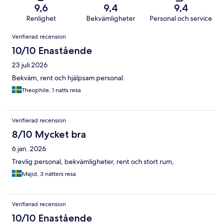
9,6
9,4
9,4
Renlighet
Bekvämligheter
Personal och service
Recensioner
Verifierad recension
10/10 Enastående
23 juli 2026
Bekväm, rent och hjälpsam personal.
Theophile, 1 natts resa
Verifierad recension
8/10 Mycket bra
6 jan. 2026
Trevlig personal, bekvämligheter, rent och stort rum,
Majid, 3 nätters resa
Verifierad recension
10/10 Enastående