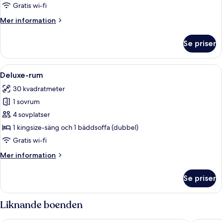
tvåbäddsrum
Gratis wi-fi
Mer
Mer information
information
om
Se priser
Standard
tvåbäddsrum
Öppna
Ett modernt vardagsrum med en soffa
14
Deluxe-rum
alla
30 kvadratmeter
foton
1 sovrum
för
Deluxe-
4 sovplatser
rum
1 kingsize-säng och 1 bäddsoffa (dubbel)
Gratis wi-fi
Mer
Mer information
information
om
Se priser
Deluxe-
rum
Liknande boenden