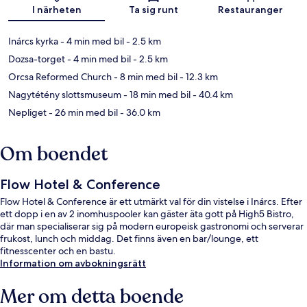
Karta
I närheten
Ta sig runt
Restauranger
Inárcs kyrka
- 4 min med bil
- 2.5 km
Dozsa-torget
- 4 min med bil
- 2.5 km
Orcsa Reformed Church
- 8 min med bil
- 12.3 km
Nagytétény slottsmuseum
- 18 min med bil
- 40.4 km
Nepliget
- 26 min med bil
- 36.0 km
Om boendet
Flow Hotel & Conference
Flow Hotel & Conference är ett utmärkt val för din vistelse i Inárcs. Efter
ett dopp i en av 2 inomhuspooler kan gäster äta gott på High5 Bistro,
där man specialiserar sig på modern europeisk gastronomi och serverar
frukost, lunch och middag. Det finns även en bar/lounge, ett
fitnesscenter och en bastu.
Information om avbokningsrätt
Mer om detta boende