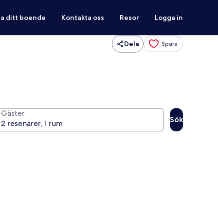
ra ditt boende
Kontakta oss
Resor
Logga in
Dela
Spara
Gäster
Sök