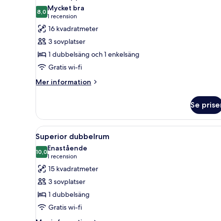
alla
Mycket bra
foton
8,0
8,0 av 10
(1 recension)
1 recension
för
16 kvadratmeter
Classic
3 sovplatser
trippelrum
1 dubbelsäng och 1 enkelsäng
Gratis wi-fi
Mer
Mer information
information
om
Se prise
Classic
trippelrum
Öppna
En snyggt bäddad säng med en 
11
Superior dubbelrum
alla
Enastående
foton
10,0
10,0 av 10
(1 recension)
1 recension
för
15 kvadratmeter
Superior
3 sovplatser
dubbelrum
1 dubbelsäng
Gratis wi-fi