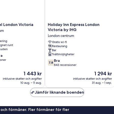
Holiday
l London Victoria
Holiday Inn Express London
Inn
Victoria by IHG
rum
Express
London centrum
London
nering
Victoria
Gratis wi-fi
gnet runt
Restaurang
by
juden
Bar
IHG
Tvättmöjligheter
ra
London
ioner
7.8
centrum
Bra
7,8
av
843 recensioner
10,
Priset
Priset
1 443 kr
1 294 kr
Bra,
är
är
er
843 recensioner
inklusive skatter och avgifter
inklusive skatter och avgifter
1 443 kr
1 294 kr
10 aug. – 11 aug.
31 aug. – 1 sep.
Jämför liknande boenden
 och förmåner. Fler förmåner för fler