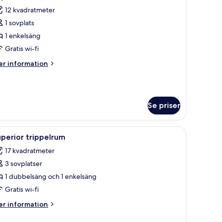
la
12 kvadratmeter
oton
1 sovplats
ör
uperior
1 enkelsäng
nkelrum
Gratis wi-fi
er
r information
formation
m
perior
kelrum
Se priser
litet bord med en telefon på, och på väggen ovanför bordet hänger en inram
on och en stol.
ppna
Ett hotellrum med två sängar, en platt-TV, luft
8
perior trippelrum
la
17 kvadratmeter
oton
3 sovplatser
ör
uperior
1 dubbelsäng och 1 enkelsäng
rippelrum
Gratis wi-fi
er
r information
formation
m