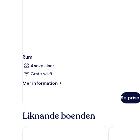
Rum
4 sovplatser
Gratis wi-fi
Mer
Mer information
information
om
Se prise
Rum
Liknande boenden
The Beverley Hotel
Sidney Hotel 