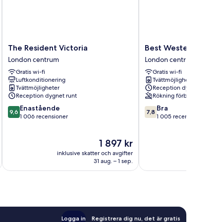
The
Best
The Resident Victoria
Best Western Coron
Resident
Western
London centrum
London centrum
Victoria
Corona
Gratis wi-fi
Gratis wi-fi
London
London
Luftkonditionering
Tvättmöjligheter
centrum
centrum
Tvättmöjligheter
Reception dygnet runt
Reception dygnet runt
Rökning förbjuden
9.6
7.8
Enastående
Bra
9,6
7,8
av
av
1 006 recensioner
1 005 recensioner
10,
10,
Enastående,
Bra,
Priset
1 897 kr
1 006 recensioner
1 005 recensioner
är
inklusive skatter och avgifter
inklusive s
1 897 kr
31 aug. – 1 sep.
Logga in
Registrera dig nu, det är gratis