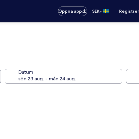
•
Öppna app
SEK
Registre
Datum