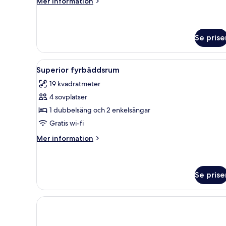
Mer
Mer information
information
om
Superior
dubbelrum
Se prise
Öppna
Ett hotellrum med en stor säng
6
Superior fyrbäddsrum
alla
19 kvadratmeter
foton
4 sovplatser
för
Superior
1 dubbelsäng och 2 enkelsängar
fyrbäddsrum
Gratis wi-fi
Mer
Mer information
information
om
Superior
fyrbäddsrum
Se prise