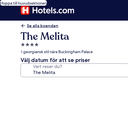
Hoppa till huvudsektionen
Se alla boenden
The Melita
4.0-
stjärnigt
I georgiansk stil nära Buckingham Palace
boende
Välj datum för att se priser
Vart reser du?
Fotogalleri
för
The
Melita