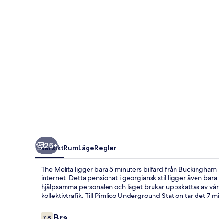
25+
Översikt
Rum
Läge
Regler
The Melita ligger bara 5 minuters bilfärd från Buckingham 
internet. Detta pensionat i georgiansk stil ligger även bar
hjälpsamma personalen och läget brukar uppskattas av vår
kollektivtrafik. Till Pimlico Underground Station tar det 7 m
Recensioner
Bra
7,8