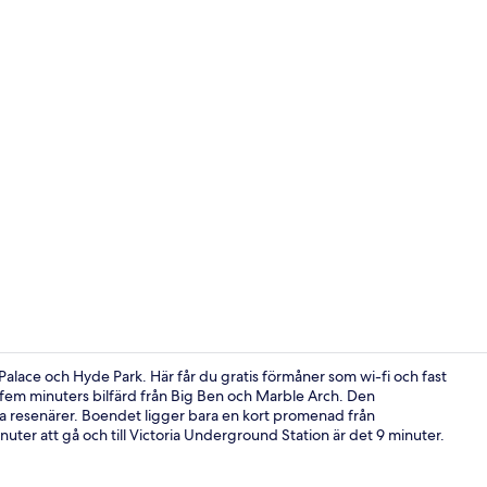
Boendets fa
Palace och Hyde Park. Här får du gratis förmåner som wi-fi och fast
a fem minuters bilfärd från Big Ben och Marble Arch. Den
a resenärer. Boendet ligger bara en kort promenad från
Reception
inuter att gå och till Victoria Underground Station är det 9 minuter.