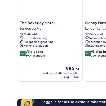
The
Sidney
The Beverley Hotel
Sidney Hote
Beverley
Hotel
London centrum
London cent
Hotel
London
Gratis wi-fi
Gratis wi-fi
London
Victoria
Luftkonditionering
Luftkonditio
centrum
London
Reception dygnet runt
Reception dy
centrum
Rökning förbjuden
Rökning förb
8.4
8.0
Väldigt bra
Väldigt b
8,4
8,0
av
av
890 recensioner
266 recens
10,
10,
Väldigt
Väldigt
Priset
986 kr
bra,
bra,
är
890 recensioner
266 recension
inklusive skatter och avgifter
986 kr
31 aug. – 1 sep.
Logga in för att se aktuella rabatter