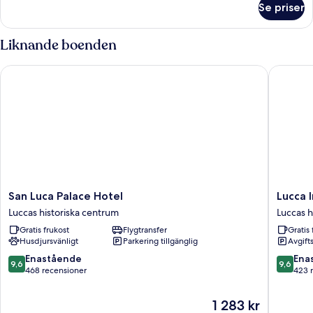
Se priser
Trippelrum
Liknande boenden
San Luca Palace Hotel
Lucca In 
San
Lucca
San Luca Palace Hotel
Lucca I
Luca
In
Luccas historiska centrum
Luccas h
Palace
Villa
Gratis frukost
Flygtransfer
Gratis 
Hotel
Lucrezia
Husdjursvänligt
Parkering tillgänglig
Avgift
Luccas
Luccas
historiska
historisk
9.6
9.6
Enastående
Ena
9,6
9,6
centrum
centrum
av
av
468 recensioner
423 
10,
10,
Enastående,
Enaståe
Priset
1 283 kr
468 recensioner
423 rec