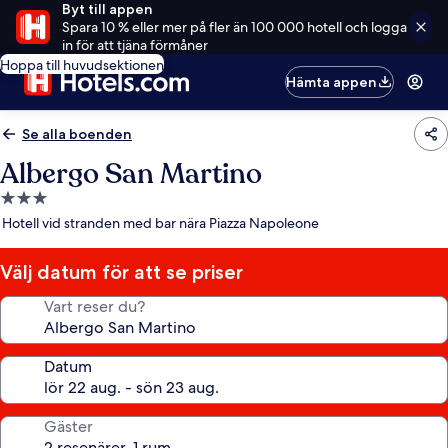
Byt till appen
Spara 10 % eller mer på fler än 100 000 hotell och logga
in för att tjäna förmåner
Hoppa till huvudsektionen
Hämta appen
Se alla boenden
Albergo San Martino
3.0-
stjärnigt
Hotell vid stranden med bar nära Piazza Napoleone
boende
Välj datum för att se priser
Vart reser du?
Datum
Gäster