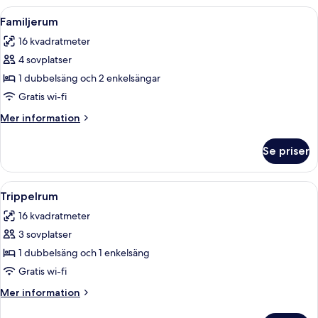
tvåbäddsrum
Öppna
Ett hotellrum med en säng, ett nattd
3
-
Familjerum
alla
annex
16 kvadratmeter
foton
4 sovplatser
för
Familjerum
1 dubbelsäng och 2 enkelsängar
Gratis wi-fi
Mer
Mer information
information
om
Se priser
Familjerum
Öppna
Ett hotellrum med två sängar, en TV, 
4
Trippelrum
alla
16 kvadratmeter
foton
3 sovplatser
för
Trippelrum
1 dubbelsäng och 1 enkelsäng
Gratis wi-fi
Mer
Mer information
information
om