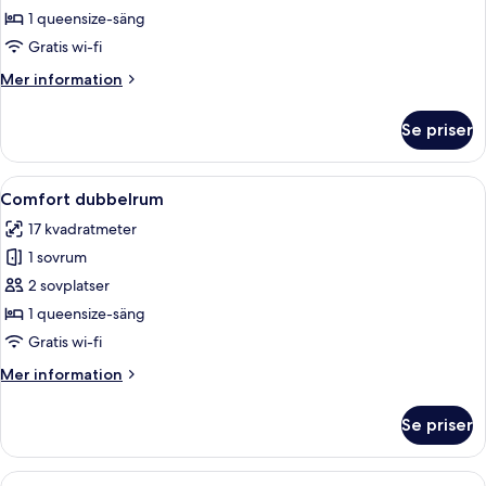
dubbelrum
1 queensize-säng
Gratis wi-fi
Mer
Mer information
information
om
Se priser
Standard
dubbelrum
Öppna
Ett hotellrum med en säng, ett nattd
5
Comfort dubbelrum
alla
17 kvadratmeter
foton
1 sovrum
för
Comfort
2 sovplatser
dubbelrum
1 queensize-säng
Gratis wi-fi
Mer
Mer information
information
om
Se priser
Comfort
dubbelrum
Öppna
Ett hotellrum med en säng, två kuddar