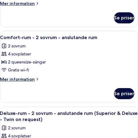
Mer
Mer information
information
om
Se priser
Superior
dubbelrum
Öppna
Ett hotellrum med en säng, ett nattd
6
Comfort-rum - 2 sovrum - anslutande rum
alla
2 sovrum
foton
4 sovplatser
för
Comfort-
2 queensize-sängar
rum
Gratis wi-fi
-
Mer
Mer information
2
information
sovrum
om
Se priser
Comfort-
-
rum
anslutande
-
Öppna
Ett hotellrum med två sängar, ett skri
rum
5
2
Deluxe-rum - 2 sovrum - anslutande rum (Superior & Deluxe
alla
sovrum
- Twin on request)
-
foton
2 sovrum
anslutande
för
rum
4 sovplatser