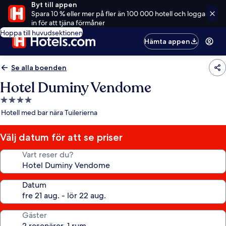
Byt till appen
Spara 10 % eller mer på fler än 100 000 hotell och logga
in för att tjäna förmåner
Hoppa till huvudsektionen
Hämta appen
Se alla boenden
Hotel Duminy Vendome
4.0-
stjärnigt
Hotell med bar nära Tuilerierna
boende
Välj datum för att se priser
Vart reser du?
Datum
Gäster