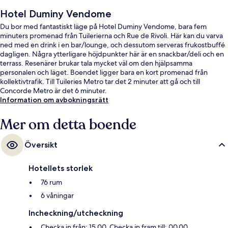
Hotel Duminy Vendome
Du bor med fantastiskt läge på Hotel Duminy Vendome, bara fem
minuters promenad från Tuilerierna och Rue de Rivoli. Här kan du varva
ned med en drink i en bar/lounge, och dessutom serveras frukostbuffé
dagligen. Några ytterligare höjdpunkter här är en snackbar/deli och en
terrass. Resenärer brukar tala mycket väl om den hjälpsamma
personalen och läget. Boendet ligger bara en kort promenad från
kollektivtrafik. Till Tuileries Metro tar det 2 minuter att gå och till
Concorde Metro är det 6 minuter.
Information om avbokningsrätt
Mer om detta boende
Översikt
Hotellets storlek
76 rum
6 våningar
Incheckning/utcheckning
Checka in från: 15.00. Checka in fram till: 00.00.