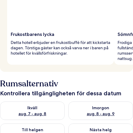
Frukostbarens lycka
Sömnfr
Detta hotell erbjuder en frukostbuffé för att kickstarta
Frodiga 
dagen. Törstiga gäster kan också varva ner i baren på
fullstän
hotellet för kvällsförfriskningar.
rumsser
nattsug.
Rumsalternativ
Kontrollera tillgängligheten för dessa datum
Kontrollera tillgängligheten för ikväll aug. 7 - aug. 8
Kontrollera tillgängligheten f
Ikväll
Imorgon
aug. 7 - aug. 8
aug. 8 - aug. 9
Kontrollera tillgängligheten för den här helgen aug. 7 - aug. 9
Kontrollera tillgängligheten fö
Till helgen
Nästa helg