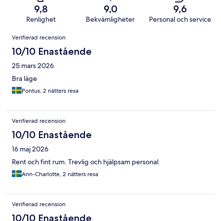
9,8
9,0
9,6
Renlighet
Bekvämligheter
Personal och service
Recensioner
Verifierad recension
10/10 Enastående
25 mars 2026
Bra läge
Pontus, 2 nätters resa
Verifierad recension
10/10 Enastående
16 maj 2026
Rent och fint rum. Trevlig och hjälpsam personal.
Ann-Charlotte, 2 nätters resa
Verifierad recension
10/10 Enastående