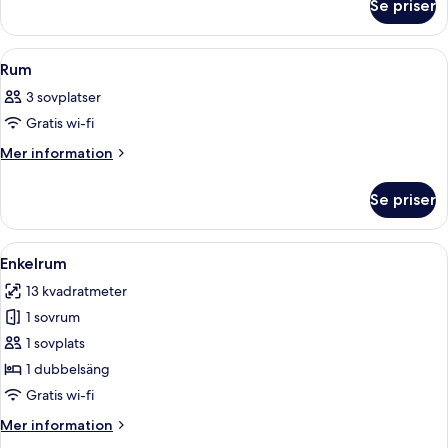
Se priser
Rum
Öppna
Ett hotellrum med en säng, ett skrivb
5
Rum
alla
3 sovplatser
foton
Gratis wi-fi
för
Rum
Mer
Mer information
information
om
Se priser
Rum
Öppna
Ett hotellrum med en väl bäddad säng,
6
Enkelrum
alla
13 kvadratmeter
foton
1 sovrum
för
Enkelrum
1 sovplats
1 dubbelsäng
Gratis wi-fi
Mer
Mer information
information