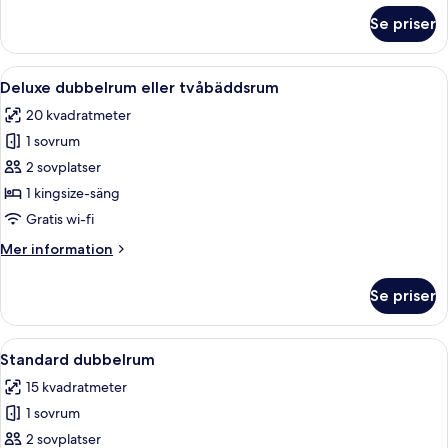
om
Se priser
Enkelrum
Öppna
Ett hotellrum med en stor säng, ett s
9
Deluxe dubbelrum eller tvåbäddsrum
alla
20 kvadratmeter
foton
1 sovrum
för
Deluxe
2 sovplatser
dubbelrum
1 kingsize-säng
eller
Gratis wi-fi
tvåbäddsrum
Mer
Mer information
information
om
Se priser
Deluxe
dubbelrum
eller
Öppna
Ett hotellrum med en stor säng, två k
5
tvåbäddsrum
Standard dubbelrum
alla
15 kvadratmeter
foton
1 sovrum
för
Standard
2 sovplatser