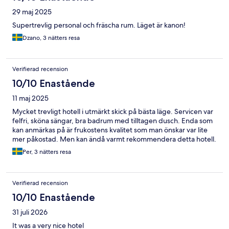
29 maj 2025
Supertrevlig personal och fräscha rum. Läget är kanon!
Dzano, 3 nätters resa
Verifierad recension
10/10 Enastående
11 maj 2025
Mycket trevligt hotell i utmärkt skick på bästa läge. Servicen var
felfri, sköna sängar, bra badrum med tilltagen dusch. Enda som
kan anmärkas på är frukostens kvalitet som man önskar var lite
mer påkostad. Men kan ändå varmt rekommendera detta hotell.
Per, 3 nätters resa
Verifierad recension
10/10 Enastående
31 juli 2026
It was a very nice hotel