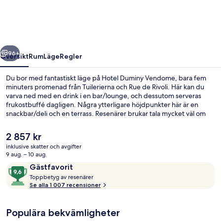
regående
Nästa
96+
Översikt
Rum
Läge
Regler
Du bor med fantastiskt läge på Hotel Duminy Vendome, bara fem
minuters promenad från Tuilerierna och Rue de Rivoli. Här kan du
varva ned med en drink i en bar/lounge, och dessutom serveras
frukostbuffé dagligen. Några ytterligare höjdpunkter här är en
snackbar/deli och en terrass. Resenärer brukar tala mycket väl om
den hjälpsamma personalen och läget. Boendet ligger bara en kort
promenad från kollektivtrafik. Till Tuileries Metro tar det 2 minuter
Det
2 857 kr
att gå och till Concorde Metro är det 6 minuter.
nuvarande
inklusive skatter och avgifter
priset
9 aug. – 10 aug.
Boendets fasad
är
Recensioner
9,6
Gästfavorit
2 857 kr
T
av
Toppbetyg av resenärer
o
Se alla 1 007 recensioner
10,
p
Gästfavorit
p
Populära bekvämligheter
b
e