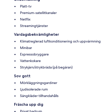
Platt-tv
Premium-satellitkanaler
Netflix
Streamingtjänster
Vardagsbekvämligheter
Klimatreglerad luftkonditionering och uppvärmning
Minibar
Espressobryggare
Vattenkokare
Strykjärn/strykbräda (på begäran)
Sov gott
Mörkläggningsgardiner
Ljudisolerade rum
Sängkläder tillhandahålls
Fräscha upp dig
Privat badrum