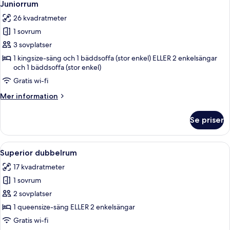
3
Juniorrum
alla
26 kvadratmeter
foton
1 sovrum
för
Juniorrum
3 sovplatser
1 kingsize-säng och 1 bäddsoffa (stor enkel) ELLER 2 enkelsängar
och 1 bäddsoffa (stor enkel)
Gratis wi-fi
Mer
Mer information
information
om
Se priser
Juniorrum
Öppna
Ett hotellrum med två sängar, ett skri
4
Superior dubbelrum
alla
17 kvadratmeter
foton
1 sovrum
för
Superior
2 sovplatser
dubbelrum
1 queensize-säng ELLER 2 enkelsängar
Gratis wi-fi