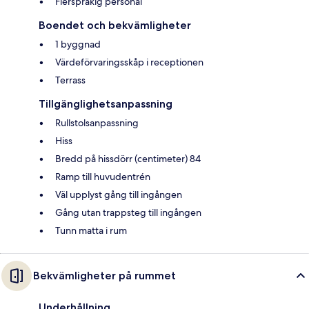
Flerspråkig personal
Boendet och bekvämligheter
1 byggnad
Värdeförvaringsskåp i receptionen
Terrass
Tillgänglighetsanpassning
Rullstolsanpassning
Hiss
Bredd på hissdörr (centimeter) 84
Ramp till huvudentrén
Väl upplyst gång till ingången
Gång utan trappsteg till ingången
Tunn matta i rum
Bekvämligheter på rummet
Underhållning