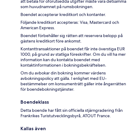
att betala för oförutsedda utgifter måste vara detsamma
som huvudnamnet på rumsbokningen.
Boendet accepterar kreditkort och kontanter.
Följande kreditkort accepteras: Visa, Mastercard och
American Express.
Boendet förbehåller sig rätten att reservera belopp på
gästens kreditkort före ankomst.
Kontanttransaktioner på boendet får inte överstiga EUR
1000, på grund av statliga föreskrifter. Om du vill ha mer
information kan du kontakta boendet med
kontaktinformationen i bokningsbekräftelsen.
Om du avbokar din bokning kommer värdens
avbokningspolicy att gälla. I enlighet med EU-
bestämmelser om konsumenträtt gäller inte ångerrätten
för boendebokningstjänster.
Boendeklass
Detta boende har fått sin officiella stjärngradering från
Frankrikes Turistutvecklingsbyrå, ATOUT France.
Kallas även