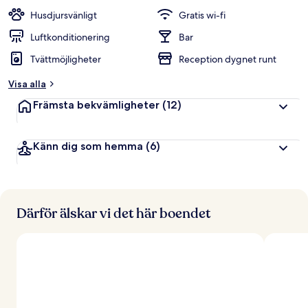
t
Husdjursvänligt
Gratis wi-fi
y
g
Luftkonditionering
Bar
Tvättmöjligheter
Reception dygnet runt
a
v
Visa alla
r
Främsta bekvämligheter
(12)
e
s
e
Känn dig som hemma
(6)
n
ä
r
e
r
Därför älskar vi det här boendet