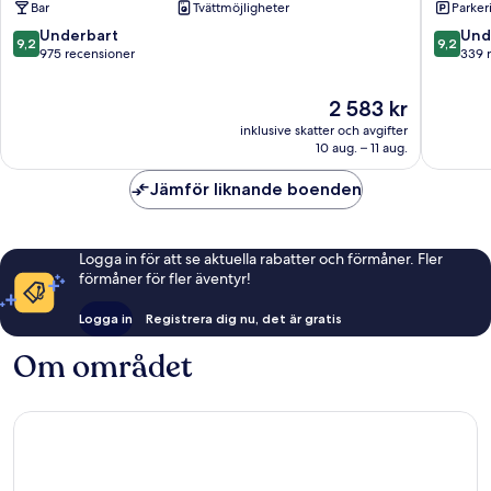
Bar
Tvättmöjligheter
Parkeri
9.2
9.2
Underbart
Und
9,2
9,2
av
av
975 recensioner
339 
10,
10,
Underbart,
Underba
Priset
2 583 kr
975 recensioner
339 rec
är
inklusive skatter och avgifter
2 583 kr
10 aug. – 11 aug.
Jämför liknande boenden
Logga in för att se aktuella rabatter och förmåner. Fler
förmåner för fler äventyr!
Logga in
Registrera dig nu, det är gratis
Om området