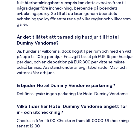
fullt återbetalningsbart rumspris kan detta avbokas fram till
några dagar före incheckning, beroende på boendets
avbokningspolicy. Se till att du läser igenom boendets
avbokningspolicy för att ta reda på vilka regler och villkor som
gäller.
Är det tillåtet att ta med sig husdjur till Hotel
Duminy Vendome?
Ja, hundar är välkomna, dock högst 1 per rum och med en vikt
på upp till 10 kg per djur. En avgift tas ut på EUR 15 per husdjur
per dag, och en deposition på EUR 300 per vistelse måste
också lämnas. Assistanshundar är avgiftsbefriade. Mat- och
vattenskålar erbjuds.
Erbjuder Hotel Duminy Vendome parkering?
Det finns tyvärr ingen parkering för Hotel Duminy Vendome.
Vilka tider har Hotel Duminy Vendome angett för
in- och utcheckning?
Checka in från: 15.00. Checka in fram till: 00.00. Utcheckning
senast 12.00.