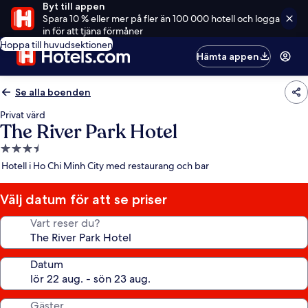
Byt till appen
Spara 10 % eller mer på fler än 100 000 hotell och logga
in för att tjäna förmåner
Hoppa till huvudsektionen
Hämta appen
Se alla boenden
Privat värd
The River Park Hotel
3.5-
stjärnigt
Hotell i Ho Chi Minh City med restaurang och bar
boende
Välj datum för att se priser
Vart reser du?
Datum
Gäster