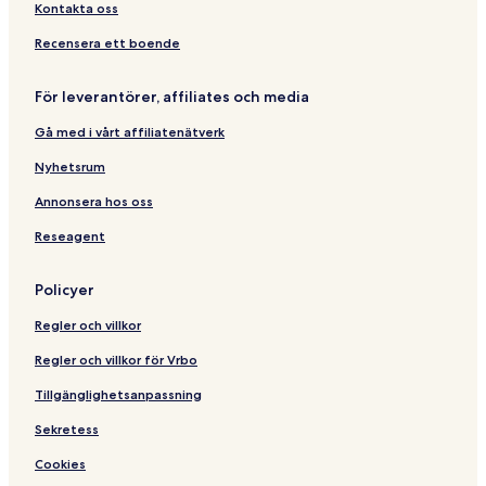
i
n
a
y
&
g
Kontakta oss
o
r
p
S
o
n
t
o
p
n
Recensera ett boende
m
i
a
e
n
För leverantörer, affiliates och media
n
t
t
Gå med i vårt affiliatenätverk
Nyhetsrum
Annonsera hos oss
Reseagent
Policyer
Regler och villkor
Regler och villkor för Vrbo
Tillgänglighetsanpassning
Sekretess
Cookies