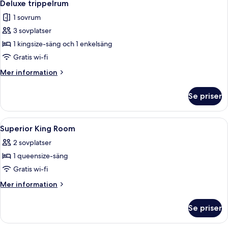
15
Deluxe trippelrum
alla
1 sovrum
foton
3 sovplatser
för
Deluxe
1 kingsize-säng och 1 enkelsäng
trippelrum
Gratis wi-fi
Mer
Mer information
information
om
Se priser
Deluxe
trippelrum
Öppna
Ett hotellrum med en säng i trä, två st
9
Superior King Room
alla
2 sovplatser
foton
1 queensize-säng
för
Superior
Gratis wi-fi
King
Mer
Mer information
Room
information
om
Se priser
Superior
King