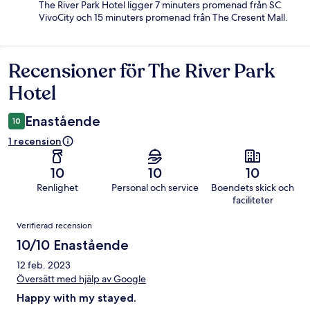
The River Park Hotel ligger 7 minuters promenad från SC
VivoCity och 15 minuters promenad från The Cresent Mall.
Recensioner för The River Park
Recensioner
Hotel
Enastående
10
1 recension
10
10
10
Renlighet
Personal och service
Boendets skick och
faciliteter
Recensioner
Verifierad recension
10/10 Enastående
12 feb. 2023
Översätt med hjälp av Google
Happy with my stayed.