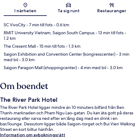
Karta
I närheten
Ta sig runt
Restauranger
SC VivoCity
- 7 min till fots
- 0.6 km
RMIT University Vietnam, Saigon South Campus
- 13 min till fots
-
1.2 km
The Cresent Mall
- 15 min till fots
- 1.3 km
Saigon Exhibition and Convention Center (kongresscenter)
- 3 min
med bil
- 3.0 km
Saigon Paragon Mall (shoppingcenter)
- 4 min med bil
- 3.0 km
Om boendet
The River Park Hotel
The River Park Hotel ligger mindre än 10 minuters bilfärd från Ben
Thanh-marknaden och Pham Ngu Lao-gatan. Du kan äta gott på deras
restaurang eller varva ned efter en lång dag med en drink i en
bar/lounge. Dessutom ligger både Saigon-torget och Bui Vien Walking
Street en kort biltur härifrån.
Information om avbokningsrätt