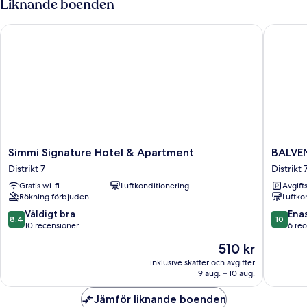
Liknande boenden
Simmi Signature Hotel & Apartment
BALVENI
Simmi
BALVEN
Simmi Signature Hotel & Apartment
BALVE
Signature
HOTEL
Distrikt 7
Distrikt 
Hotel
Phu
Gratis wi-fi
Luftkonditionering
Avgift
&
My
Rökning förbjuden
Luftko
Apartment
Hung
Distrikt
SECC
8.4
10.0
Väldigt bra
Ena
8,4
10
7
Distrikt
av
av
10 recensioner
6 re
7
10,
10,
Priset
510 kr
Väldigt
Enaståe
är
bra,
6 recens
inklusive skatter och avgifter
510 kr
9 aug. – 10 aug.
10 recensioner
Jämför liknande boenden