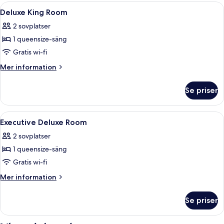
Room
Öppna
Ett hotellrum med en säng, ett skrivbor
14
Deluxe King Room
alla
2 sovplatser
foton
1 queensize-säng
för
Deluxe
Gratis wi-fi
King
Mer
Mer information
Room
information
om
Se priser
Deluxe
King
Room
Öppna
Ett hotellrum med en säng i trä, ett sk
9
Executive Deluxe Room
alla
2 sovplatser
foton
1 queensize-säng
för
Executive
Gratis wi-fi
Deluxe
Mer
Mer information
Room
information
om
Se priser
Executive
Deluxe
Room