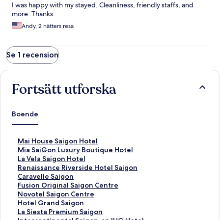
I was happy with my stayed. Cleanliness, friendly staffs, and
more. Thanks.
Andy, 2 nätters resa
Se 1 recension
Fortsätt utforska
Boende
L
Mai House Saigon Hotel
ä
L
Mia SaiGon Luxury Boutique Hotel
n
ä
L
La Vela Saigon Hotel
k
n
ä
L
Renaissance Riverside Hotel Saigon
t
k
n
ä
L
Caravelle Saigon
i
t
k
n
ä
L
Fusion Original Saigon Centre
l
i
t
k
n
ä
L
Novotel Saigon Centre
l
l
i
t
k
n
ä
L
Hotel Grand Saigon
s
l
l
i
t
k
n
ä
L
La Siesta Premium Saigon