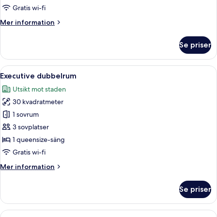
Gratis wi-fi
Mer
Mer information
information
om
Se priser
Deluxe
dubbelrum
Öppna
Ett hotellrum med en stor säng, väggar
10
Executive dubbelrum
alla
Utsikt mot staden
foton
30 kvadratmeter
för
Executive
1 sovrum
dubbelrum
3 sovplatser
1 queensize-säng
Gratis wi-fi
Mer
Mer information
information
om
Se priser
Executive
dubbelrum
Öppna
Ett hotellrum med två sängar, ett skr