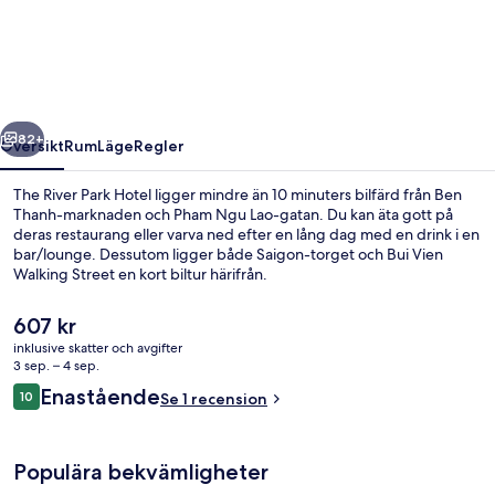
Park
Hotel
regående
Nästa
82+
Översikt
Rum
Läge
Regler
The River Park Hotel ligger mindre än 10 minuters bilfärd från Ben
Thanh-marknaden och Pham Ngu Lao-gatan. Du kan äta gott på
deras restaurang eller varva ned efter en lång dag med en drink i en
bar/lounge. Dessutom ligger både Saigon-torget och Bui Vien
Walking Street en kort biltur härifrån.
Det
607 kr
nuvarande
inklusive skatter och avgifter
priset
3 sep. – 4 sep.
Boendets fasad
är
Recensioner
Enastående
10
Se 1 recension
607 kr
10 av 10,
Populära bekvämligheter