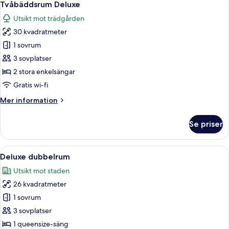
8
Tvåbäddsrum Deluxe
alla
Utsikt mot trädgården
foton
30 kvadratmeter
för
Tvåbäddsrum
1 sovrum
Deluxe
3 sovplatser
2 stora enkelsängar
Gratis wi-fi
Mer
Mer information
information
om
Se priser
Tvåbäddsrum
Deluxe
Öppna
Ett hotellrum med en säng i trä, ett s
14
Deluxe dubbelrum
alla
Utsikt mot staden
foton
26 kvadratmeter
för
Deluxe
1 sovrum
dubbelrum
3 sovplatser
1 queensize-säng