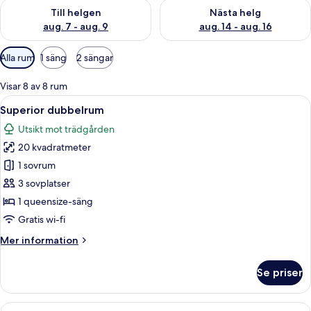
Kontrollera tillgängligheten för den här helgen aug. 7 - aug. 9
Kontrollera tillgängligheten fö
Till helgen
Nästa helg
aug. 7 - aug. 9
aug. 14 - aug. 16
Tillgängliga
Alla rum
1 säng
2 sängar
filter
för
Visar 8 av 8 rum
rum
Öppna
Ett hotellrum med en säng i trä, två s
10
Superior dubbelrum
alla
Utsikt mot trädgården
foton
20 kvadratmeter
för
Superior
1 sovrum
dubbelrum
3 sovplatser
1 queensize-säng
Gratis wi-fi
Mer
Mer information
information
om
Se priser
Superior
dubbelrum
Öppna
Ett hotellrum med två sängar, trägolv,