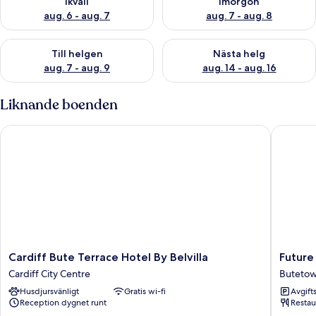
Ikväll
Imorgon
aug. 6 - aug. 7
aug. 7 - aug. 8
Kontrollera tillgängligheten för den här helgen aug. 7 - aug. 9
Kontrollera tillgängligheten fö
Till helgen
Nästa helg
aug. 7 - aug. 9
aug. 14 - aug. 16
Liknande boenden
Cardiff Bute Terrace Hotel By Belvilla
Future In
Cardiff
Future
Cardiff Bute Terrace Hotel By Belvilla
Future
Bute
Inns
Cardiff City Centre
Buteto
Terrace
Cardiff
Husdjursvänligt
Gratis wi-fi
Avgift
Hotel
Bay
Reception dygnet runt
Restau
By
Buteto