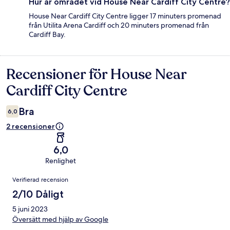
Hur är området vid House Near Cardiff City Centre?
House Near Cardiff City Centre ligger 17 minuters promenad
från Utilita Arena Cardiff och 20 minuters promenad från
Cardiff Bay.
Recensioner för House Near
Recensioner
Cardiff City Centre
Bra
6,0
2 recensioner
6,0
Renlighet
Recensioner
Verifierad recension
2/10 Dåligt
5 juni 2023
Översätt med hjälp av Google