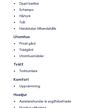
Djupt badkar
Schampo
Hårtork
Tvål
Handdukar tillhandahålls
Utomhus
Privat gård
Trädgård
Utomhusmöbler
Tvätt
Torktumlare
Komfort
Uppvärmning
Husdjur
Assistanshundar är avgiftsbefriade
Husdjur välkomna