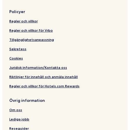
e
Policyer
Regler och villkor
Regler och villkor för Vrbo
Tillgänglighetsanpassning
Sekretess
Cookies
Juridisk information/Kontakta oss
Riktlinjer för innehåll och anmäla innehåll
Regler och villkor för Hotels.com Rewards
Övrig information
Om oss
Lediga jobb
Reseguider