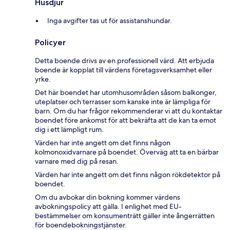
Husdjur
Inga avgifter tas ut för assistanshundar.
Policyer
Detta boende drivs av en professionell värd. Att erbjuda
boende är kopplat till värdens företagsverksamhet eller
yrke.
Det här boendet har utomhusområden såsom balkonger,
uteplatser och terrasser som kanske inte är lämpliga för
barn. Om du har frågor rekommenderar vi att du kontaktar
boendet före ankomst för att bekräfta att de kan ta emot
dig i ett lämpligt rum.
Värden har inte angett om det finns någon
kolmonoxidvarnare på boendet. Överväg att ta en bärbar
varnare med dig på resan.
Värden har inte angett om det finns någon rökdetektor på
boendet.
Om du avbokar din bokning kommer värdens
avbokningspolicy att gälla. I enlighet med EU-
bestämmelser om konsumenträtt gäller inte ångerrätten
för boendebokningstjänster.