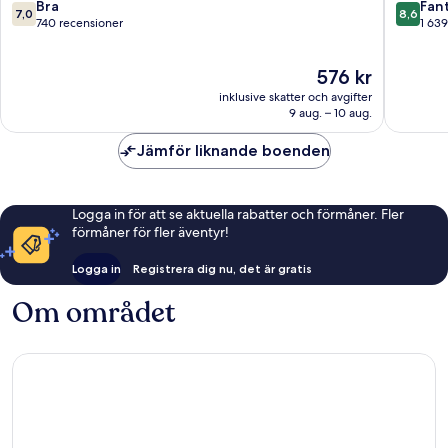
Belvilla
7.0
8.6
Bra
Fant
7,0
8,6
Cardiff
av
av
740 recensioner
1 639
City
10,
10,
Centre
Bra,
Fantastis
Priset
576 kr
740 recensioner
1 639 re
är
inklusive skatter och avgifter
576 kr
9 aug. – 10 aug.
Jämför liknande boenden
Logga in för att se aktuella rabatter och förmåner. Fler
förmåner för fler äventyr!
Logga in
Registrera dig nu, det är gratis
Om området