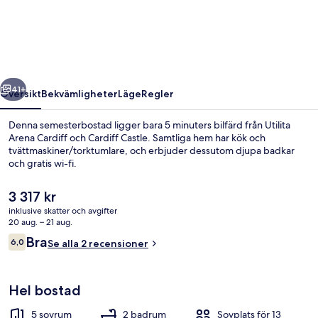
Cardiff
City
Centre
regående
Nästa
41+
Översikt
Bekvämligheter
Läge
Regler
Denna semesterbostad ligger bara 5 minuters bilfärd från Utilita
Arena Cardiff och Cardiff Castle. Samtliga hem har kök och
tvättmaskiner/torktumlare, och erbjuder dessutom djupa badkar
och gratis wi-fi.
Det
3 317 kr
nuvarande
inklusive skatter och avgifter
priset
20 aug. – 21 aug.
är
Recensioner
Bra
6,0
Hus | Interiör
Se alla 2 recensioner
3 317 kr
6,0 av 10,
Hel bostad
5 sovrum
2 badrum
Sovplats för 13