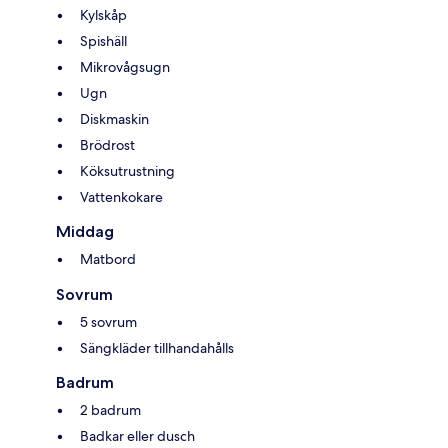
Kylskåp
Spishäll
Mikrovågsugn
Ugn
Diskmaskin
Brödrost
Köksutrustning
Vattenkokare
Middag
Matbord
Sovrum
5 sovrum
Sängkläder tillhandahålls
Badrum
2 badrum
Badkar eller dusch