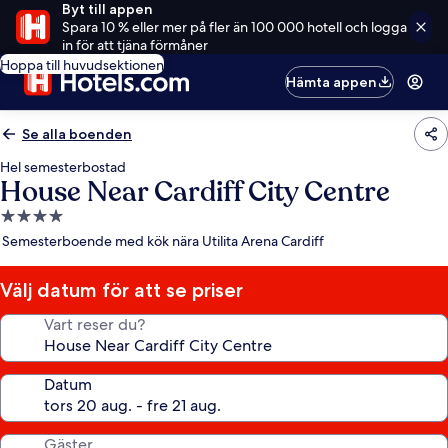
Byt till appen
Spara 10 % eller mer på fler än 100 000 hotell och logga
in för att tjäna förmåner
Hoppa till huvudsektionen
Hämta appen
Se alla boenden
Hel semesterbostad
House Near Cardiff City Centre
4.0-
stjärnigt
Semesterboende med kök nära Utilita Arena Cardiff
boende
Välj datum för att se priser
Vart reser du?
Datum
Gäster