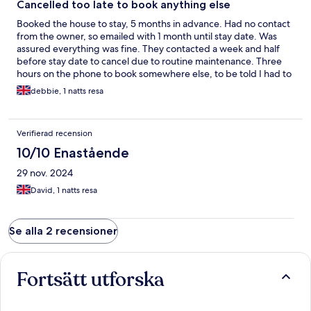
Cancelled too late to book anything else
Booked the house to stay, 5 months in advance. Had no contact
from the owner, so emailed with 1 month until stay date. Was
assured everything was fine. They contacted a week and half
before stay date to cancel due to routine maintenance. Three
hours on the phone to book somewhere else, to be told I had to
wait 72 hours before we could rebook. Asked to have my money
debbie, 1 natts resa
back and was told 14 days for a refund. Shocking service!
Verifierad recension
10/10 Enastående
29 nov. 2024
David, 1 natts resa
Se alla 2 recensioner
Fortsätt utforska