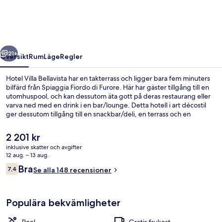
regående
Nästa
21+
Översikt
Rum
Läge
Regler
Hotel Villa Bellavista har en takterrass och ligger bara fem minuters
bilfärd från Spiaggia Fiordo di Furore. Här har gäster tillgång till en
utomhuspool, och kan dessutom äta gott på deras restaurang eller
varva ned med en drink i en bar/lounge. Detta hotell i art décostil
ger dessutom tillgång till en snackbar/deli, en terrass och en
trädgård.
Det
2 201 kr
nuvarande
inklusive skatter och avgifter
priset
12 aug. – 13 aug.
Fyrbäddsrum - havsutsikt | Balkong
är
Recensioner
Bra
7,4
Se alla 148 recensioner
2 201 kr
7,4 av 10,
Populära bekvämligheter