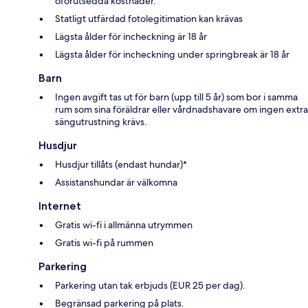
oförutsedda kostnader.
Statligt utfärdad fotolegitimation kan krävas
Lägsta ålder för incheckning är 18 år
Lägsta ålder för incheckning under springbreak är 18 år
Barn
Ingen avgift tas ut för barn (upp till 5 år) som bor i samma
rum som sina föräldrar eller vårdnadshavare om ingen extra
sängutrustning krävs.
Husdjur
Husdjur tillåts (endast hundar)*
Assistanshundar är välkomna
Internet
Gratis wi-fi i allmänna utrymmen
Gratis wi-fi på rummen
Parkering
Parkering utan tak erbjuds (EUR 25 per dag).
Begränsad parkering på plats.