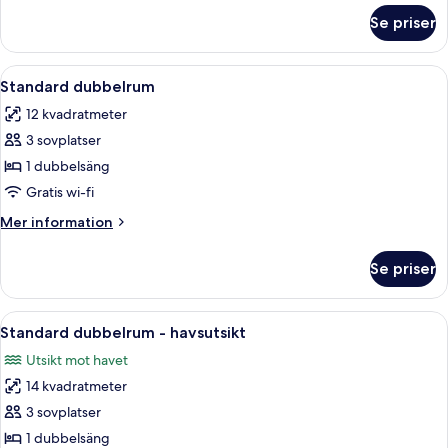
om
Se priser
Superior
dubbelrum
-
Öppna
Ett sovrum med en säng, en garderob, et
1
havsutsikt
Standard dubbelrum
alla
12 kvadratmeter
foton
3 sovplatser
för
Standard
1 dubbelsäng
dubbelrum
Gratis wi-fi
Mer
Mer information
information
om
Se priser
Standard
dubbelrum
Öppna
Ett sovrum med en säng, ett skrivbord, 
2
Standard dubbelrum - havsutsikt
alla
Utsikt mot havet
foton
14 kvadratmeter
för
Standard
3 sovplatser
dubbelrum
1 dubbelsäng