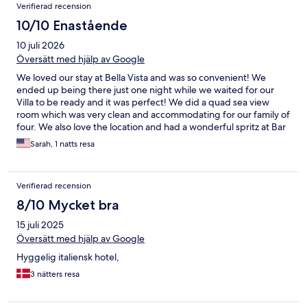
Recensioner
Verifierad recension
10/10 Enastående
10 juli 2026
Översätt med hjälp av Google
We loved our stay at Bella Vista and was so convenient! We
ended up being there just one night while we waited for our
Villa to be ready and it was perfect! We did a quad sea view
room which was very clean and accommodating for our family of
four. We also love the location and had a wonderful spritz at Bar
Del Sole and the most amazing dinner at La Strata - highly
Sarah, 1 natts resa
recommend! Thanks for having us!
Verifierad recension
8/10 Mycket bra
15 juli 2025
Översätt med hjälp av Google
Hyggelig italiensk hotel,
3 nätters resa