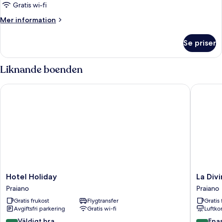
Gratis wi-fi
Mer
Mer information
information
om
Se priser
Rum
Liknande boenden
Hotel Holiday
La Divin
Hotel
La
Hotel Holiday
La Div
Holiday
Divina
Praiano
Praiano
Praiano
Amalfi
Gratis frukost
Flygtransfer
Gratis 
Coast
Avgiftsfri parkering
Gratis wi-fi
Luftko
Praiano
8.2
9.6
Väldigt bra
Ena