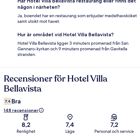
Har Hotel Villa Bellavista restaurang eller finns det
någon i närheten?
Ja, boendet har en restaurang som erbjuder medelhavsköket
samt utsikt mot havet.
Hur är området vid Hotel Villa Bellavista?
Hotel Villa Bellavista ligger 3 minuters promenad från San
Gennaro-kyrkan och 9 minuters promenad från Gavitella
stranden.
Recensioner för Hotel Villa
Recensioner
Bellavista
Bra
7,4
148 recensioner
8,2
7,4
7,2
Renlighet
Läge
Personal och service