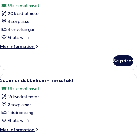
alla
Utsikt mot havet
foton
20 kvadratmeter
för
Fyrbäddsrum
4 sovplatser
-
4 enkelsängar
havsutsikt
Gratis wi-fi
Mer
Mer information
information
om
Se priser
Fyrbäddsrum
-
havsutsikt
Öppna
Ett hotellrum med en säng, ett nattduk
3
Superior dubbelrum - havsutsikt
alla
Utsikt mot havet
foton
16 kvadratmeter
för
Superior
3 sovplatser
dubbelrum
1 dubbelsäng
-
Gratis wi-fi
havsutsikt
Mer
Mer information
information