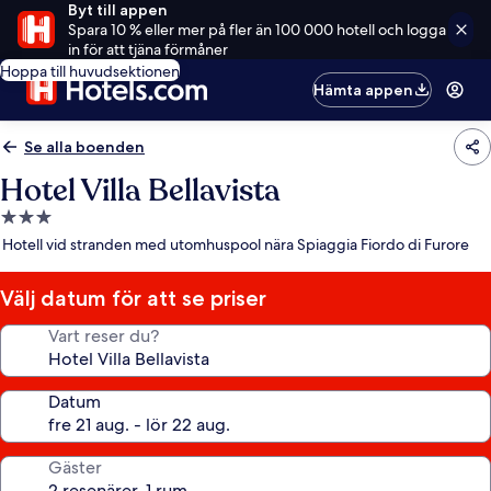
Byt till appen
Spara 10 % eller mer på fler än 100 000 hotell och logga
in för att tjäna förmåner
Hoppa till huvudsektionen
Hämta appen
Se alla boenden
Hotel Villa Bellavista
3.0-
stjärnigt
Hotell vid stranden med utomhuspool nära Spiaggia Fiordo di Furore
boende
Välj datum för att se priser
Vart reser du?
Datum
Gäster