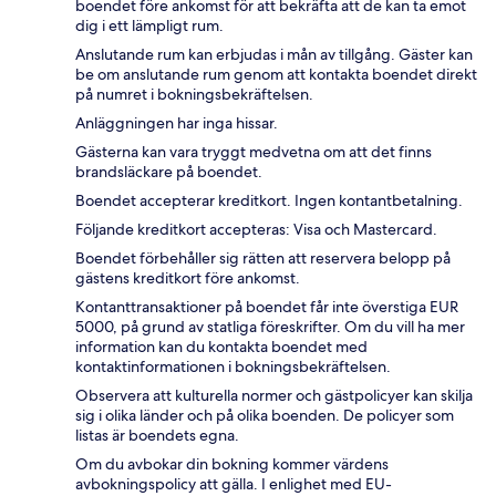
boendet före ankomst för att bekräfta att de kan ta emot
dig i ett lämpligt rum.
Anslutande rum kan erbjudas i mån av tillgång. Gäster kan
be om anslutande rum genom att kontakta boendet direkt
på numret i bokningsbekräftelsen.
Anläggningen har inga hissar.
Gästerna kan vara tryggt medvetna om att det finns
brandsläckare på boendet.
Boendet accepterar kreditkort. Ingen kontantbetalning.
Följande kreditkort accepteras: Visa och Mastercard.
Boendet förbehåller sig rätten att reservera belopp på
gästens kreditkort före ankomst.
Kontanttransaktioner på boendet får inte överstiga EUR
5000, på grund av statliga föreskrifter. Om du vill ha mer
information kan du kontakta boendet med
kontaktinformationen i bokningsbekräftelsen.
Observera att kulturella normer och gästpolicyer kan skilja
sig i olika länder och på olika boenden. De policyer som
listas är boendets egna.
Om du avbokar din bokning kommer värdens
avbokningspolicy att gälla. I enlighet med EU-