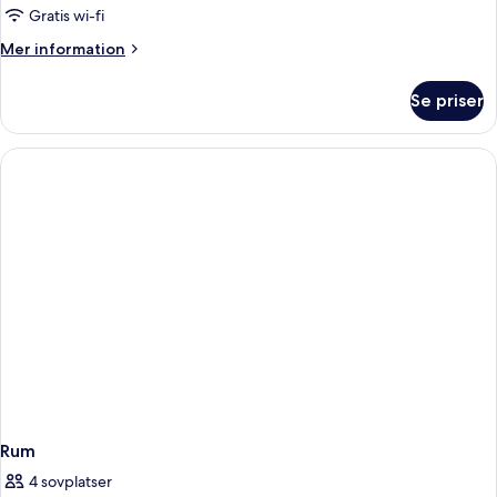
Gratis wi-fi
Mer
Mer information
information
om
Se priser
Rum
Rum
4 sovplatser