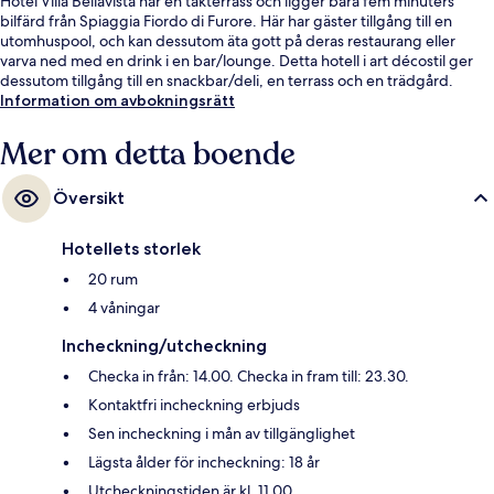
Hotel Villa Bellavista har en takterrass och ligger bara fem minuters
bilfärd från Spiaggia Fiordo di Furore. Här har gäster tillgång till en
utomhuspool, och kan dessutom äta gott på deras restaurang eller
varva ned med en drink i en bar/lounge. Detta hotell i art décostil ger
dessutom tillgång till en snackbar/deli, en terrass och en trädgård.
Information om avbokningsrätt
Mer om detta boende
Översikt
Hotellets storlek
20 rum
4 våningar
Incheckning/utcheckning
Checka in från: 14.00. Checka in fram till: 23.30.
Kontaktfri incheckning erbjuds
Sen incheckning i mån av tillgänglighet
Lägsta ålder för incheckning: 18 år
Utcheckningstiden är kl. 11.00