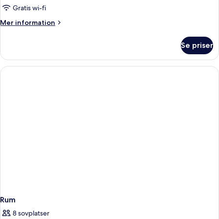
-
Gratis wi-fi
havsutsikt
Mer
Mer information
information
om
Se priser
Standard
dubbelrum
-
havsutsikt
Rum
8 sovplatser