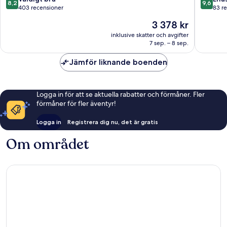
8,2
9,6
av
av
403 recensioner
83 r
10,
10,
Priset
3 378 kr
Väldigt
Enaståe
är
bra,
83 rece
inklusive skatter och avgifter
3 378 kr
7 sep. – 8 sep.
403 recensioner
Jämför liknande boenden
Logga in för att se aktuella rabatter och förmåner. Fler
förmåner för fler äventyr!
Logga in
Registrera dig nu, det är gratis
Om området