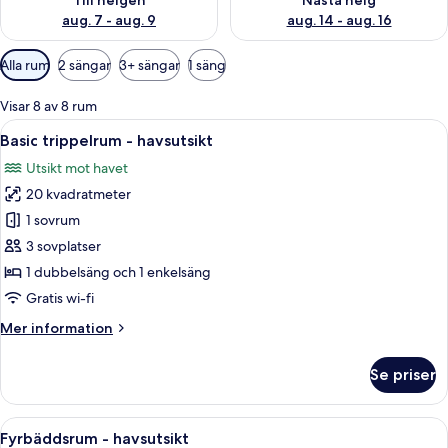
Till helgen
Nästa helg
aug. 7 - aug. 9
aug. 14 - aug. 16
Tillgängliga
Alla rum
2 sängar
3+ sängar
1 säng
filter
för
Visar 8 av 8 rum
rum
Öppna
Ett hotellrum med en säng, ett skrivb
3
Basic trippelrum - havsutsikt
alla
Utsikt mot havet
foton
20 kvadratmeter
för
Basic
1 sovrum
trippelrum
3 sovplatser
-
1 dubbelsäng och 1 enkelsäng
havsutsikt
Gratis wi-fi
Mer
Mer information
information
om
Se priser
Basic
trippelrum
-
Öppna
Ett hotellrum med en säng, ett nattdu
4
havsutsikt
Fyrbäddsrum - havsutsikt