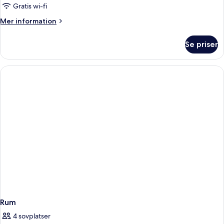
Gratis wi-fi
Mer
Mer information
information
om
Se priser
Rum
Rum
4 sovplatser