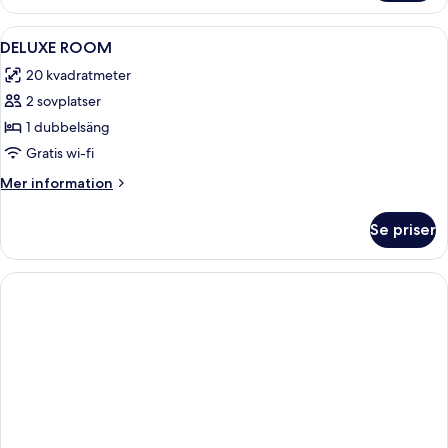
Öppna
Ett hotellrum med en säng, en hatt, en
3
DELUXE ROOM
alla
20 kvadratmeter
foton
2 sovplatser
för
DELUXE
1 dubbelsäng
ROOM
Gratis wi-fi
Mer
Mer information
information
om
Se priser
DELUXE
ROOM