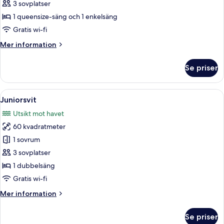
Svit
3 sovplatser
utsikt
Club
mot
1 queensize-säng och 1 enkelsäng
hamnen
Gratis wi-fi
Mer
Mer information
information
om
Se priser
Svit
Club
Öppna
Ett vardagsrum med röda soffor och ett
8
Juniorsvit
alla
Utsikt mot havet
foton
60 kvadratmeter
för
Juniorsvit
1 sovrum
3 sovplatser
1 dubbelsäng
Gratis wi-fi
Mer
Mer information
information
om
Se priser
Juniorsvit