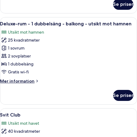
om
Se priser
Svit
-
utsikt
Öppna
Ett hotellrum med en stor säng, utsikt
6
mot
Deluxe-rum - 1 dubbelsäng - balkong - utsikt mot hamnen
alla
hamnen
Utsikt mot hamnen
foton
25 kvadratmeter
för
Deluxe-
1 sovrum
rum
2 sovplatser
-
1 dubbelsäng
1
Gratis wi-fi
dubbelsäng
Mer
Mer information
-
information
balkong
om
Se priser
-
Deluxe-
rum
utsikt
-
Öppna
En småbåtshamn med många båtar fört
mot
5
1
Svit Club
alla
hamnen
dubbelsäng
Utsikt mot havet
-
foton
balkong
40 kvadratmeter
för
-