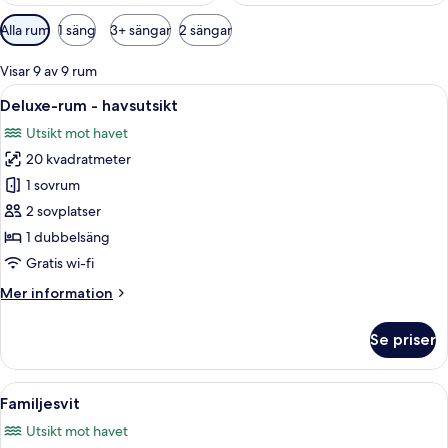
Tillgängliga
Alla rum
1 säng
3+ sängar
2 sängar
filter
för
Visar 9 av 9 rum
rum
Öppna
Ett hotellrum med en säng, ett skrivbo
6
Deluxe-rum - havsutsikt
alla
Utsikt mot havet
foton
20 kvadratmeter
för
Deluxe-
1 sovrum
rum
2 sovplatser
-
1 dubbelsäng
havsutsikt
Gratis wi-fi
Mer
Mer information
information
om
Se priser
Deluxe-
rum
-
Öppna
En småbåtshamn med många båtar fört
8
havsutsikt
Familjesvit
alla
Utsikt mot havet
foton