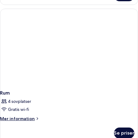
Rum
4 sovplatser
Gratis wi-fi
Mer
Mer information
information
om
Se priser
Rum