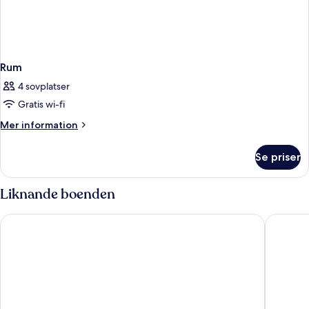
Rum
4 sovplatser
Gratis wi-fi
Mer
Mer information
information
om
Se priser
Rum
Liknande boenden
Maisons du Monde Hôtel & Suites - Marseille Vieux Port
Escale O