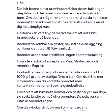
yrke.
Det här boendet har utomhusområden såsom balkonger,
uteplatser och terrasser som kanske inte är lämpliga för
barn. Om du har frågor rekommenderar vi att du kontaktar
boendet före ankomst för att bekräfta att de kan ta emot
dig i ett lämpligt rum.
Gästerna kan vara tryggt medvetna om att det finns
brandsläckare på boendet.
Boendet välkomnar alla gäster, oavsett sexuell läggning
och könsidentitet (HBTQ+-vänligt).
Boendet accepterar kreditkort. Ingen kontantbetalning.
Följande kreditkort accepteras: Visa, Mastercard och
American Express.
Kontanttransaktioner på boendet får inte överstiga EUR
1000, på grund av statliga föreskrifter. Om du vill ha mer
information kan du kontakta boendet med
kontaktinformationen i bokningsbekräftelsen.
Observera att kulturella normer och gästpolicyer kan skilja
sig i olika länder och på olika boenden. De policyer som
listas är boendets egna.
Om du avbokar din bokning kommer värdens