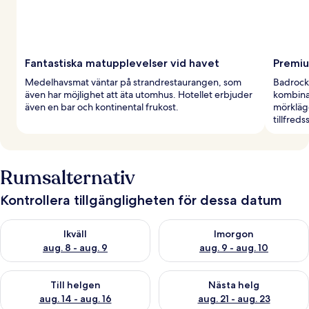
Fantastiska matupplevelser vid havet
Premi
Medelhavsmat väntar på strandrestaurangen, som
Badrocka
även har möjlighet att äta utomhus. Hotellet erbjuder
kombina
även en bar och kontinental frukost.
mörklägg
tillfreds
Rumsalternativ
Kontrollera tillgängligheten för dessa datum
Kontrollera tillgängligheten för ikväll aug. 8 - aug. 9
Kontrollera tillgängligheten f
Ikväll
Imorgon
aug. 8 - aug. 9
aug. 9 - aug. 10
Kontrollera tillgängligheten för den här helgen aug. 14 - aug. 
Kontrollera tillgängligheten fö
Till helgen
Nästa helg
aug. 14 - aug. 16
aug. 21 - aug. 23