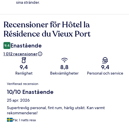
sina stränder.
Recensioner för Hôtel la
Recensioner
Résidence du Vieux Port
Enastående
9,4
1 012 recensioner
9,4
8,8
9,4
Renlighet
Bekvämligheter
Personal och service
Recensioner
Verifierad recension
10/10 Enastående
25 apr. 2026
Supertrevlig personal, fint rum, härlig utsikt. Kan varmt
rekommenderas!
Pär, 1 natts resa