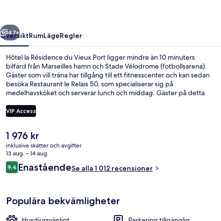
Vieux
Port
regående
Nästa
47+
Översikt
Rum
Läge
Regler
Hôtel la Résidence du Vieux Port ligger mindre än 10 minuters
bilfärd från Marseilles hamn och Stade Vélodrome (fotbollsarena).
Gäster som vill träna har tillgång till ett fitnesscenter och kan sedan
besöka Restaurant le Relais 50, som specialiserar sig på
medelhavsköket och serverar lunch och middag. Gäster på detta
hotell i boutique-stil får dessutom tillgång till en bar/lounge och en
terrass. Resenärer brukar tala mycket väl om den hjälpsamma
VIP Access
personalen och läget. Boendet ligger bara en kort promenad från
kollektivtrafik. Till Vieux-Port tunnelbanestation tar det 3 minuter att
Det
1 976 kr
gå och till Colbert metrostation är det 7 minuter.
Deluxe-rum - 1 dubbelsäng - balkong -
nuvarande
inklusive skatter och avgifter
priset
13 aug. – 14 aug.
är
Recensioner
Enastående
9,4
Se alla 1 012 recensioner
1 976 kr
9,4 av 10,
Populära bekvämligheter
Husdjursvänligt
Parkering tillgänglig