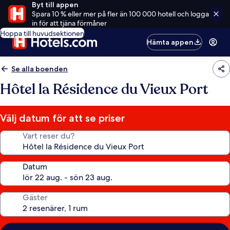
Byt till appen
Spara 10 % eller mer på fler än 100 000 hotell och logga
in för att tjäna förmåner
Hoppa till huvudsektionen
Hämta appen
Se alla boenden
Hôtel la Résidence du Vieux Port
Välj datum för att se priser
Vart reser du?
Datum
Gäster