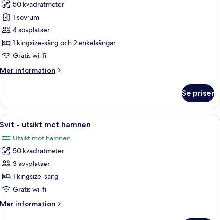
50 kvadratmeter
för
Familjesvit
1 sovrum
4 sovplatser
1 kingsize-säng och 2 enkelsängar
Gratis wi-fi
Mer
Mer information
information
om
Se priser
Familjesvit
Öppna
Ett hotellrum med en stor säng, en röd
8
Svit - utsikt mot hamnen
alla
Utsikt mot hamnen
foton
50 kvadratmeter
för
Svit
3 sovplatser
-
1 kingsize-säng
utsikt
Gratis wi-fi
mot
Mer
Mer information
hamnen
information