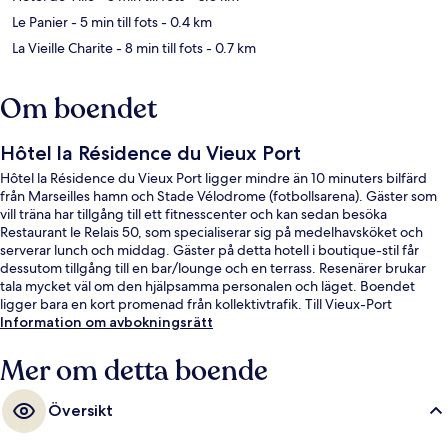
Le Panier
- 5 min till fots
- 0.4 km
La Vieille Charite
- 8 min till fots
- 0.7 km
Om boendet
Hôtel la Résidence du Vieux Port
Hôtel la Résidence du Vieux Port ligger mindre än 10 minuters bilfärd
från Marseilles hamn och Stade Vélodrome (fotbollsarena). Gäster som
vill träna har tillgång till ett fitnesscenter och kan sedan besöka
Restaurant le Relais 50, som specialiserar sig på medelhavsköket och
serverar lunch och middag. Gäster på detta hotell i boutique-stil får
dessutom tillgång till en bar/lounge och en terrass. Resenärer brukar
tala mycket väl om den hjälpsamma personalen och läget. Boendet
ligger bara en kort promenad från kollektivtrafik. Till Vieux-Port
tunnelbanestation tar det 3 minuter att gå och till Colbert metrostation
Information om avbokningsrätt
är det 7 minuter.
Mer om detta boende
Översikt