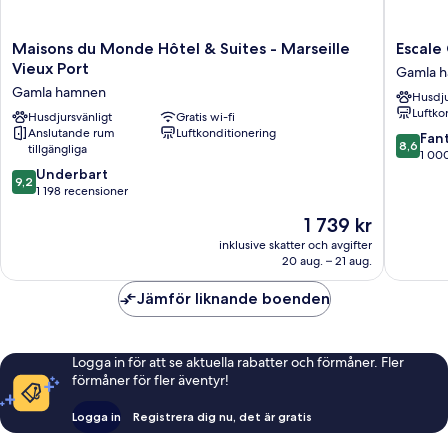
Maisons
Escale
Maisons du Monde Hôtel & Suites - Marseille
Escale
du
Oceania
Vieux Port
Gamla 
Monde
Marseill
Gamla hamnen
Husdju
Hôtel
Vieux
Luftko
&
Husdjursvänligt
Gratis wi-fi
Port
Anslutande rum
Luftkonditionering
Suites
Gamla
8.6
Fant
8,6
tillgängliga
-
hamnen
av
1 00
Marseille
9.2
10,
Underbart
9,2
Vieux
av
Fantastis
1 198 recensioner
Port
10,
1 000 re
Priset
1 739 kr
Gamla
Underbart,
är
hamnen
1 198 recensioner
inklusive skatter och avgifter
1 739 kr
20 aug. – 21 aug.
Jämför liknande boenden
Logga in för att se aktuella rabatter och förmåner. Fler
förmåner för fler äventyr!
Logga in
Registrera dig nu, det är gratis