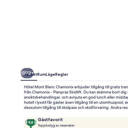
72+
Översikt
Rum
Läge
Regler
Hôtel Mont Blanc Chamonix erbjuder tillgång till gratis tra
från Chamonix - Planpraz Skidlift. Du kan skämma bort dig
ansiktsbehandlingar, och avnjuta en god lunch eller middag 
hotell i lyxstil får gäster även tillgång till en utomhuspoo
dessutom tillgång till skidpass och skidförvaring. Andra 
Recensioner
9,8
Gästfavorit
T
av
Toppbetyg av resenärer