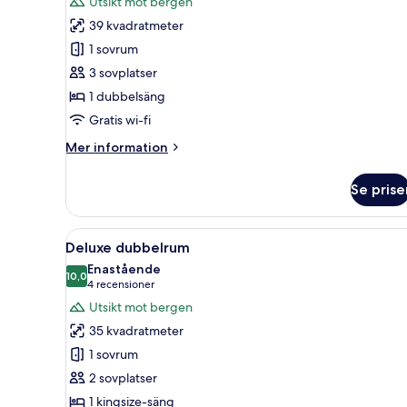
Utsikt mot bergen
foton
39 kvadratmeter
för
Juniorsvit
1 sovrum
3 sovplatser
1 dubbelsäng
Gratis wi-fi
Mer
Mer information
information
om
Se prise
Juniorsvit
Öppna
Ett hotellrum med en stor sän
4
Deluxe dubbelrum
alla
Enastående
foton
10,0
10,0 av 10
(4 recensioner)
4 recensioner
för
Utsikt mot bergen
Deluxe
35 kvadratmeter
dubbelrum
1 sovrum
2 sovplatser
1 kingsize-säng