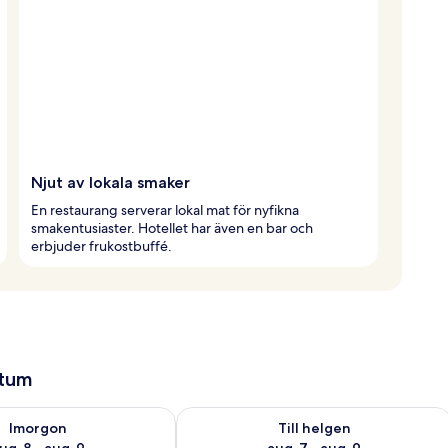
Njut av lokala smaker
En restaurang serverar lokal mat för nyfikna
smakentusiaster. Hotellet har även en bar och
erbjuder frukostbuffé.
atum
llgängligheten för imorgon aug. 8 - aug. 9
Kontrollera tillgängligheten för den h
Imorgon
Till helgen
ug. 8 - aug. 9
aug. 7 - aug. 9