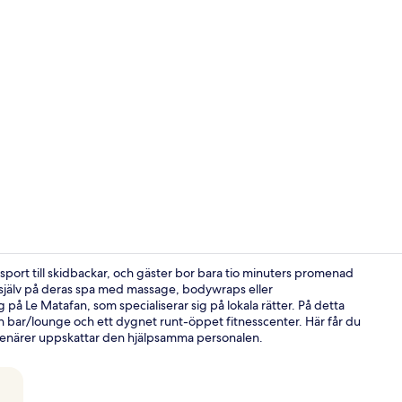
Creator vid
nsport till skidbackar, och gäster bor bara tio minuters promenad
 själv på deras spa med massage, bodywraps eller
på Le Matafan, som specialiserar sig på lokala rätter. På detta
Interiör
l, en bar/lounge och ett dygnet runt-öppet fitnesscenter. Här får du
resenärer uppskattar den hjälpsamma personalen.