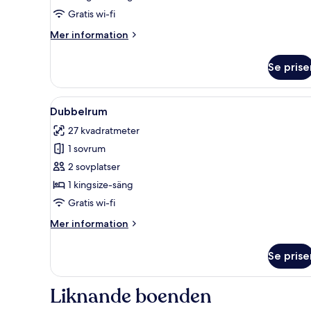
Gratis wi-fi
Mer
Mer information
information
om
Se prise
Deluxe
dubbelrum
Öppna
Ett sovrum med en stor säng, t
2
Dubbelrum
alla
27 kvadratmeter
foton
1 sovrum
för
Dubbelrum
2 sovplatser
1 kingsize-säng
Gratis wi-fi
Mer
Mer information
information
om
Se prise
Dubbelrum
Liknande boenden