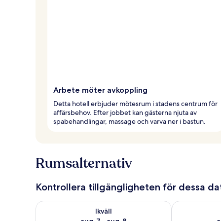
Arbete möter avkoppling
Detta hotell erbjuder mötesrum i stadens centrum för
affärsbehov. Efter jobbet kan gästerna njuta av
spabehandlingar, massage och varva ner i bastun.
Rumsalternativ
Kontrollera tillgängligheten för dessa d
Kontrollera tillgängligheten för ikväll aug. 7 - aug. 8
Kontrollera ti
Ikväll
aug. 7 - aug. 8
a