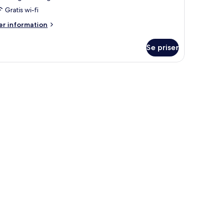
Gratis wi-fi
er
r information
formation
m
Se priser
niorsvit
lkong