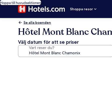
Hoppa till huvudsektionen
Shoppa resor
Se alla boenden
Hôtel Mont Blanc Cha
Välj datum för att se priser
Vart reser du?
Fotogalleri
för
Hôtel
Mont
Blanc
Chamonix