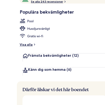
o
Se alla 243 recensioner
10,
Juniorsvit - 
p
Gästfavorit
p
Populära bekvämligheter
b
e
Pool
t
y
Husdjursvänligt
g
Gratis wi-fi
a
v
Visa alla
r
Främsta bekvämligheter
(12)
e
s
e
n
Känn dig som hemma
(6)
ä
r
e
r
Därför älskar vi det här boendet