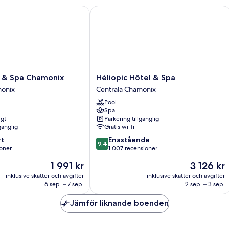
& Spa Chamonix
Héliopic Hôtel & Spa
Héliopic
l & Spa Chamonix
Héliopic Hôtel & Spa
Hôtel
monix
Centrala Chamonix
&
Pool
Spa
Spa
Centrala
igt
Parkering tillgänglig
Chamonix
gänglig
Gratis wi-fi
9.4
t
Enastående
9,4
av
oner
1 007 recensioner
10,
Priset
Priset
1 991 kr
3 126 kr
Enastående,
är
är
er
1 007 recensioner
inklusive skatter och avgifter
inklusive skatter och avgifter
1 991 kr
3 126 kr
6 sep. – 7 sep.
2 sep. – 3 sep.
Jämför liknande boenden