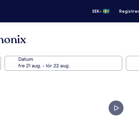
•
SEK
Registre
monix
Datum