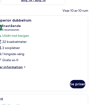
Visar 10 av 10 rum
nel på väggarna och ett fönster med gardiner.
ppna
Ett hotellrum med en sänggavel i trä, en säng
4
uperior dubbelrum
la
Enastående
oton
6
9,6 av 10
(5 recensioner)
5 recensioner
ör
Utsikt mot bergen
uperior
22 kvadratmeter
ubbelrum
2 sovplatser
1 kingsize-säng
Gratis wi-fi
er
r information
formation
m
perior
bbelrum
Se priser
vå sängbord och en vit soffa.
ppna
Ett modernt hotellrum med en säng i trä, ett s
6
it
la