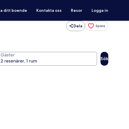
ra ditt boende
Kontakta oss
Resor
Logga in
Dela
Spara
Gäster
Sök