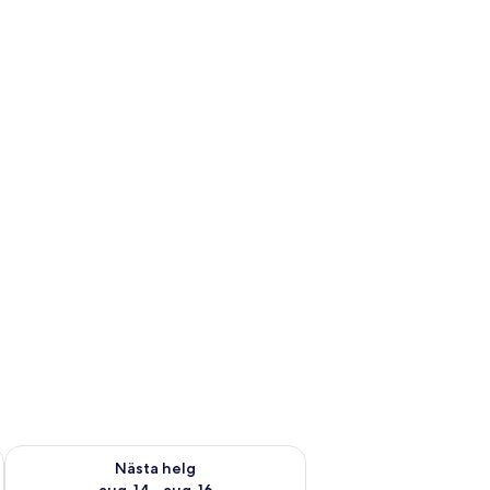
är helgen aug. 7 - aug. 9
Kontrollera tillgängligheten för nästa helg aug. 14 - aug. 16
Nästa helg
aug. 14 - aug. 16