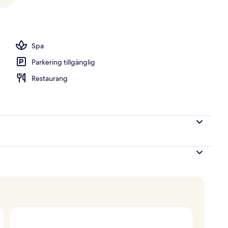
utsikt mot bergen | Sängtillbehör av högsta kvalitet och minibar med vissa gr
Spa
Parkering tillgänglig
Restaurang