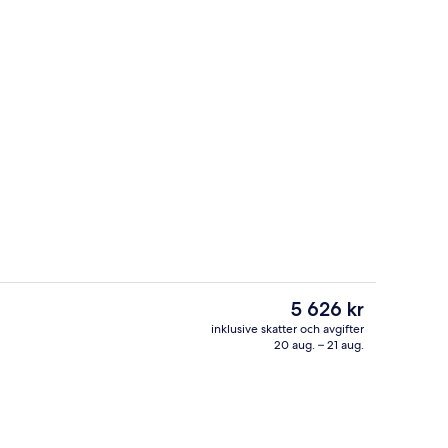
Bar (på boendet)
eo
Det
5 626 kr
nuvarande
inklusive skatter och avgifter
priset
20 aug. – 21 aug.
Utomhuspool
är
5 626 kr