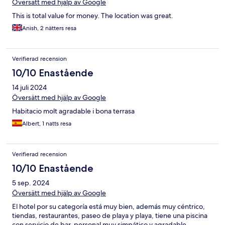
Översätt med hjälp av Google
This is total value for money. The location was great.
Anish, 2 nätters resa
Verifierad recension
10/10 Enastående
14 juli 2024
Översätt med hjälp av Google
Habitacio molt agradable i bona terrasa
Albert, 1 natts resa
Verifierad recension
10/10 Enastående
5 sep. 2024
Översätt med hjälp av Google
El hotel por su categoría está muy bien, además muy céntrico,
tiendas, restaurantes, paseo de playa y playa, tiene una piscina
con servicio de bar, personal muy simpático y agradable.