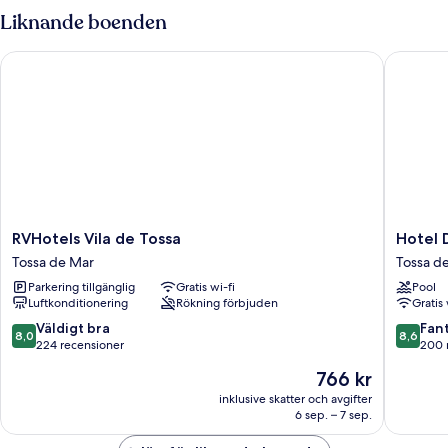
terrass
Liknande boenden
RVHotels Vila de Tossa
Hotel Do
RVHotels
Hotel
RVHotels Vila de Tossa
Hotel 
Vila
Don
Tossa de Mar
Tossa d
de
Juan
Parkering tillgänglig
Gratis wi-fi
Pool
Tossa
Tossa
Luftkonditionering
Rökning förbjuden
Gratis 
Tossa
Tossa
de
de
8.0
8.6
Väldigt bra
Fant
8,0
8,6
Mar
Mar
av
av
224 recensioner
200 
10,
10,
Priset
766 kr
Väldigt
Fantastis
är
bra,
200 rec
inklusive skatter och avgifter
766 kr
6 sep. – 7 sep.
224 recensioner