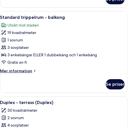
Familjerum
-
balkong
Öppna
Ett hotellrum med två sängar, en sängg
10
Standard trippelrum - balkong
alla
Utsikt mot staden
foton
19 kvadratmeter
för
Standard
1 sovrum
trippelrum
3 sovplatser
-
3 enkelsängar ELLER 1 dubbelsäng och 1 enkelsäng
balkong
Gratis wi-fi
Mer
Mer information
information
om
Se priser
Standard
trippelrum
-
Öppna
Ett sovrum med en säng, röda gardiner
13
balkong
Duplex - terrass (Duplex)
alla
30 kvadratmeter
foton
2 sovrum
för
Duplex
4 sovplatser