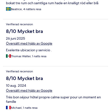
bokat tre rum och samtliga rum hade en knalligt röd eller blå
vägg där det hängde en solblekt tavla. Rummen hade bara ett
Beatrice, 4 nätters resa
sängbord så den som låg på ena sidan fick lägga sina saker på
golvet. Sänggaveln i ett av rummen hade lossnat och samma
rum hade inte ens lampskärmar på sänglamporna. Bara nakna
Verifierad recension
glödlampor som stack i ögonen. Rummen hade ingen
vattenkokare med te eller kaffe på rummen och ingen minibar i
8/10 Mycket bra
kylskåpet. Det var schampo och tvålbitar på rummen som
26 juni 2025
kändes lite klistriga vid test. Städpersonalen var dock trevlig och
gjorde ett bra jobb och hotellet hade ett bra läge.
Översätt med hjälp av Google
Exelente ubicacion y servicio .
Thomas Walter, 1 natts resa
Verifierad recension
8/10 Mycket bra
10 aug. 2024
Översätt med hjälp av Google
Très bon séjour hôtel propre calme super pour un moment en
famille
Michael, 1 natts resa