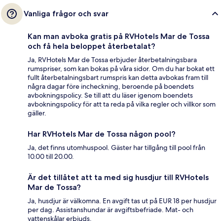
Vanliga frågor och svar
Kan man avboka gratis på RVHotels Mar de Tossa
och få hela beloppet återbetalat?
Ja, RVHotels Mar de Tossa erbjuder återbetalningsbara
rumspriser, som kan bokas på våra sidor. Om du har bokat ett
fullt återbetalningsbart rumspris kan detta avbokas fram till
några dagar före incheckning, beroende på boendets
avbokningspolicy. Se till att du läser igenom boendets
avbokningspolicy för att ta reda på vilka regler och villkor som
gäller.
Har RVHotels Mar de Tossa någon pool?
Ja, det finns utomhuspool. Gäster har tillgång till pool från
10.00 till 20.00.
Är det tillåtet att ta med sig husdjur till RVHotels
Mar de Tossa?
Ja, husdjur är välkomna. En avgift tas ut på EUR 18 per husdjur
per dag. Assistanshundar är avgiftsbefriade. Mat- och
vattenskålar erbjuds.