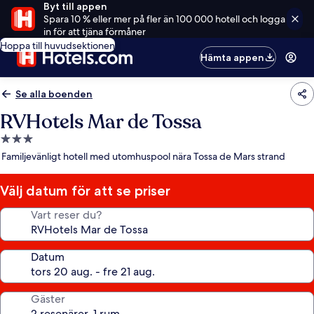
Byt till appen
Spara 10 % eller mer på fler än 100 000 hotell och logga
in för att tjäna förmåner
Hoppa till huvudsektionen
Hämta appen
Se alla boenden
RVHotels Mar de Tossa
3.0-
stjärnigt
Familjevänligt hotell med utomhuspool nära Tossa de Mars strand
boende
Välj datum för att se priser
Vart reser du?
Datum
Gäster