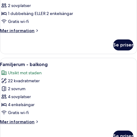
Basic
2 sovplatser
Economy
1 dubbelsäng ELLER 2 enkelsängar
Double
Gratis wi-fi
Room
Mer
Mer information
information
om
Se priser
Basic
Economy
Double
Öppna
Ett hotellrum med en säng, ett träbord
6
Room
Familjerum - balkong
alla
Utsikt mot staden
foton
22 kvadratmeter
för
Familjerum
2 sovrum
-
4 sovplatser
balkong
4 enkelsängar
Gratis wi-fi
Mer
Mer information
information
om
Se priser