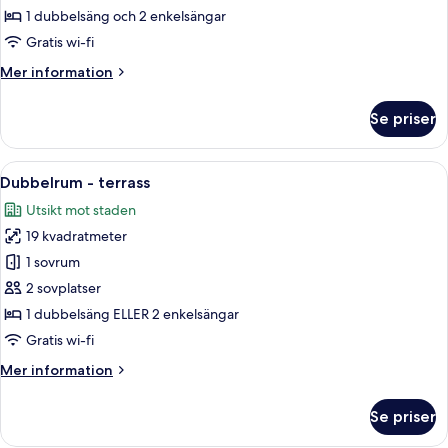
-
1 dubbelsäng och 2 enkelsängar
terrass
Gratis wi-fi
(Duplex)
Mer
Mer information
information
om
Se priser
Duplex
-
terrass
Öppna
Ett hotellrum med en stor säng, röda g
12
(Duplex)
Dubbelrum - terrass
alla
Utsikt mot staden
foton
19 kvadratmeter
för
Dubbelrum
1 sovrum
-
2 sovplatser
terrass
1 dubbelsäng ELLER 2 enkelsängar
Gratis wi-fi
Mer
Mer information
information
om
Se priser
Dubbelrum
-