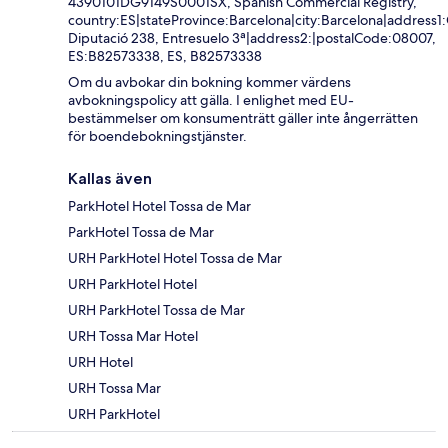
4390101DG9149S0001SX, Spanish Commercial Registry,
country:ES|stateProvince:Barcelona|city:Barcelona|address1:
Diputació 238, Entresuelo 3ª|address2:|postalCode:08007,
ES:B82573338, ES, B82573338
Om du avbokar din bokning kommer värdens
avbokningspolicy att gälla. I enlighet med EU-
bestämmelser om konsumenträtt gäller inte ångerrätten
för boendebokningstjänster.
Kallas även
ParkHotel Hotel Tossa de Mar
ParkHotel Tossa de Mar
URH ParkHotel Hotel Tossa de Mar
URH ParkHotel Hotel
URH ParkHotel Tossa de Mar
URH Tossa Mar Hotel
URH Hotel
URH Tossa Mar
URH ParkHotel