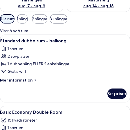
Till helgen
Nästa helg
aug. 7 - aug. 9
aug. 14 - aug. 16
Tillgängliga
Alla rum
1 säng
2 sängar
3+ sängar
filter
för
Visar 6 av 6 rum
rum
Öppna
Ett hotellrum med en säng, ett nattdu
7
Standard dubbelrum - balkong
alla
1 sovrum
foton
2 sovplatser
för
Standard
1 dubbelsäng ELLER 2 enkelsängar
dubbelrum
Gratis wi-fi
-
Mer
Mer information
balkong
information
om
Se priser
Standard
dubbelrum
-
Öppna
Ett hotellrum med två separata sängar
6
balkong
Basic Economy Double Room
alla
15 kvadratmeter
foton
1 sovrum
för