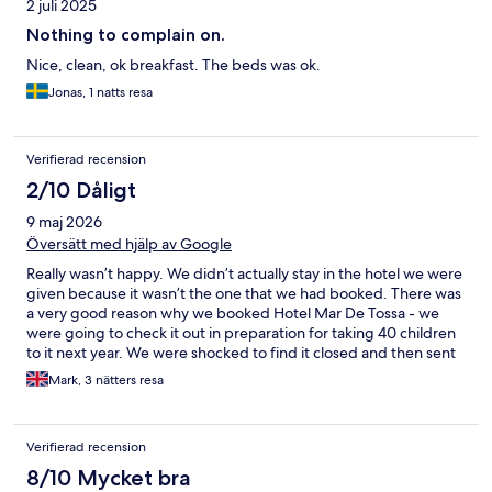
2 juli 2025
Nothing to complain on.
Nice, clean, ok breakfast. The beds was ok.
Jonas, 1 natts resa
Verifierad recension
2/10 Dåligt
9 maj 2026
Översätt med hjälp av Google
Really wasn’t happy. We didn’t actually stay in the hotel we were
given because it wasn’t the one that we had booked. There was
a very good reason why we booked Hotel Mar De Tossa - we
were going to check it out in preparation for taking 40 children
to it next year. We were shocked to find it closed and then sent
to another hotel where there was only a key pad and no human
Mark, 3 nätters resa
beings. We left the hotel and found another one that had
people there. As we didn’t get the hotel we booked and ended
up paying for another one we would like a refund for what we
Verifierad recension
paid. We will never book through Hotels.com again. The whole
situation was unacceptable.
8/10 Mycket bra