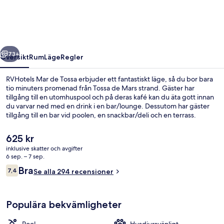
Tossa
regående
Nästa
73+
Översikt
Rum
Läge
Regler
RVHotels Mar de Tossa erbjuder ett fantastiskt läge, så du bor bara
tio minuters promenad från Tossa de Mars strand. Gäster har
tillgång till en utomhuspool och på deras kafé kan du äta gott innan
du varvar ned med en drink i en bar/lounge. Dessutom har gäster
tillgång till en bar vid poolen, en snackbar/deli och en terrass.
Det
625 kr
nuvarande
inklusive skatter och avgifter
priset
6 sep. – 7 sep.
Utomhuspool
är
Recensioner
Bra
7,4
Se alla 294 recensioner
625 kr
7,4 av 10,
Populära bekvämligheter