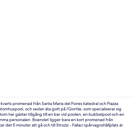
Bastu och b
 kvarts promenad från Santa Maria del Fiores katedral och Piazza
omhuspool, och sedan äta gott på i'Qortile, som specialiserar sig
tom har gäster tillgång till en bar vid poolen, en bubbelpool och en
Bastu och b
amma personalen. Boendet ligger bara en kort promenad från
ar det 5 minuter att gå och till Strozzi - Fallaci spårvagnshållplats är