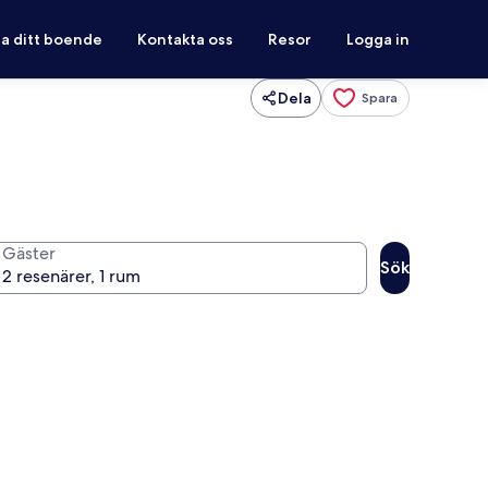
ra ditt boende
Kontakta oss
Resor
Logga in
Dela
Spara
Gäster
Sök