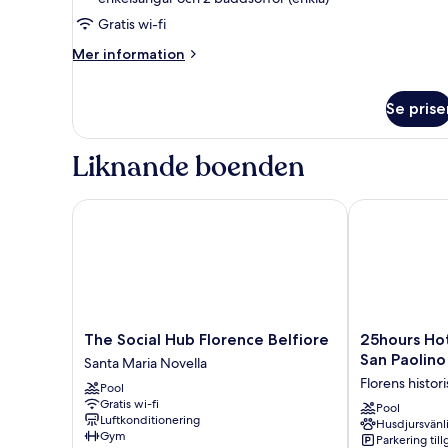
Gratis wi-fi
Mer
Mer information
information
om
Comfort
Se prise
fyrbäddsrum
Liknande boenden
The Social Hub Florence Belfiore
25hours Hotel
The
25hours
The Social Hub Florence Belfiore
25hours Hot
Social
Hotel
San Paolino
Santa Maria Novella
Hub
Florence
Florens histor
Pool
Florence
Piazza
Gratis wi-fi
Belfiore
San
Pool
Luftkonditionering
Husdjursvänl
Santa
Paolino
Gym
Parkering till
Maria
Florens