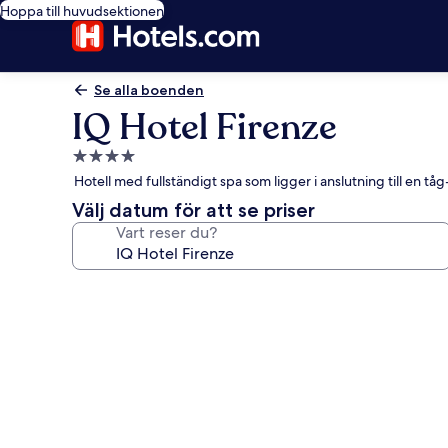
Hoppa till huvudsektionen
Se alla boenden
IQ Hotel Firenze
4.0-
stjärnigt
Hotell med fullständigt spa som ligger i anslutning till en t
boende
Välj datum för att se priser
Vart reser du?
Fotogalleri
för
IQ
Hotel
Firenze