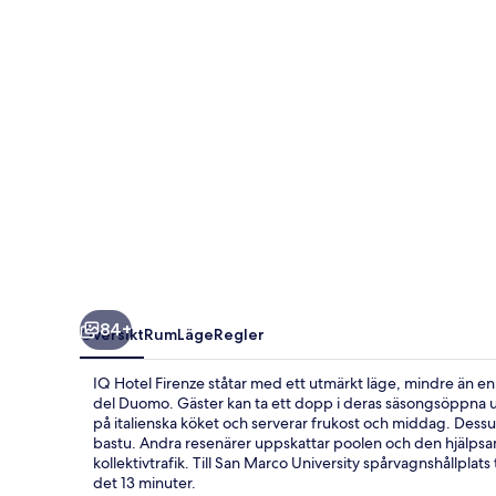
84+
Översikt
Rum
Läge
Regler
IQ Hotel Firenze ståtar med ett utmärkt läge, mindre än en
del Duomo. Gäster kan ta ett dopp i deras säsongsöppna ut
på italienska köket och serverar frukost och middag. Dessu
bastu. Andra resenärer uppskattar poolen och den hjälps
kollektivtrafik. Till San Marco University spårvagnshållplats t
det 13 minuter.