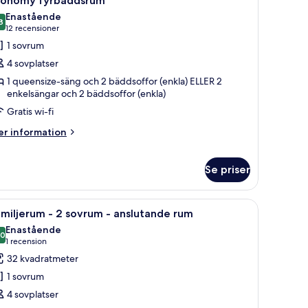
conomy fyrbäddsrum
la
Enastående
oton
8
9,8 av 10
(12 recensioner)
12 recensioner
ör
1 sovrum
conomy
4 sovplatser
yrbäddsrum
1 queensize-säng och 2 bäddsoffor (enkla) ELLER 2
enkelsängar och 2 bäddsoffor (enkla)
Gratis wi-fi
er
r information
formation
m
conomy
Se priser
rbäddsrum
d, en stol, en tv och ett fönster med gardiner.
ppna
Ett hotellrum med en stor säng, ett skrivbord,
5
miljerum - 2 sovrum - anslutande rum
la
Enastående
oton
,0
10,0 av 10
(1 recension)
1 recension
ör
32 kvadratmeter
amiljerum
1 sovrum
4 sovplatser