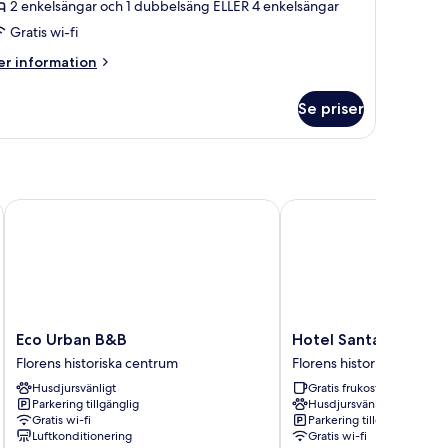
2 enkelsängar och 1 dubbelsäng ELLER 4 enkelsängar
ovrum
Gratis wi-fi
nslutande
er
r information
um
formation
m
Se priser
miljerum
vrum
slutande
Eco Urban B&B
Hotel Santa Maria Nove
um
Eco
Hotel
Eco Urban B&B
Hotel Santa Maria N
Urban
Santa
Florens historiska centrum
Florens historiska centru
B&B
Maria
Husdjursvänligt
Gratis frukost
Florens
Novella
Parkering tillgänglig
Husdjursvänligt
historiska
Florens
Gratis wi-fi
Parkering tillgänglig
centrum
historiska
Luftkonditionering
Gratis wi-fi
centrum