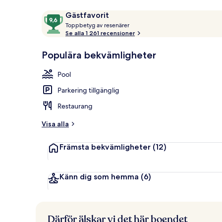
Recensioner
9,6
Gästfavorit
T
av
Toppbetyg av resenärer
Bubbelpool 
o
Se alla 1 261 recensioner
10,
p
Gästfavorit
p
Populära bekvämligheter
b
e
Pool
t
y
Parkering tillgänglig
g
Restaurang
a
v
Visa alla
r
Främsta bekvämligheter
(12)
e
s
e
n
Känn dig som hemma
(6)
ä
r
e
r
Därför älskar vi det här boendet