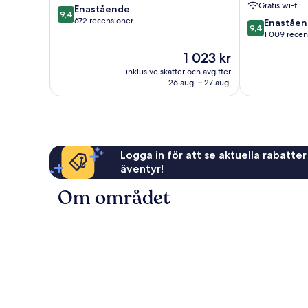
Gratis wi-fi
9.4
Enastående
Novella
historiska
9,4
av
672 recensioner
9.4
centrum
Enaståe
9,4
10,
av
1 009 recen
Enastående,
10,
Priset
1 023 kr
672 recensioner
Enastående,
är
1 009 recensi
inklusive skatter och avgifter
1 023 kr
26 aug. – 27 aug.
Logga in för att se aktuella rabatter
äventyr!
Om området