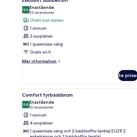
Exklusivt dubbelrum
alla
Enastående
foton
9,6
9,6 av 10
(23 recensioner)
23 recensioner
för
Utsikt mot staden
Exklusivt
1 sovrum
dubbelrum
3 sovplatser
1 queensize-säng
Gratis wi-fi
Mer
Mer information
information
om
Se prise
Exklusivt
dubbelrum
Öppna
Ett hotellrum med en säng, ett 
6
Comfort fyrbäddsrum
alla
Enastående
foton
9,8
9,8 av 10
(10 recensioner)
10 recensioner
för
1 sovrum
Comfort
4 sovplatser
fyrbäddsrum
1 queensize-säng och 2 bäddsoffor (enkla) ELLER 2
enkelsängar och 2 bäddsoffor (enkla)