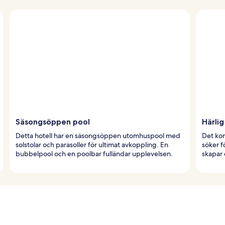
Säsongsöppen pool
Härlig
Detta hotell har en säsongsöppen utomhuspool med
Det kom
solstolar och parasoller för ultimat avkoppling. En
söker f
bubbelpool och en poolbar fulländar upplevelsen.
skapar 