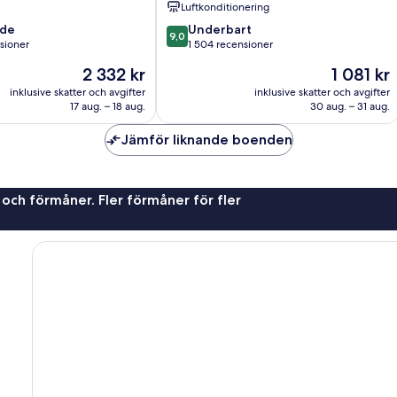
Luftkonditionering
9.0
nde
Underbart
9,0
av
sioner
1 504 recensioner
10,
Priset
Priset
2 332 kr
1 081 kr
Underbart,
är
är
oner
1 504 recensioner
inklusive skatter och avgifter
inklusive skatter och avgifter
2 332 kr
1 081 kr
17 aug. – 18 aug.
30 aug. – 31 aug.
Jämför liknande boenden
 och förmåner. Fler förmåner för fler