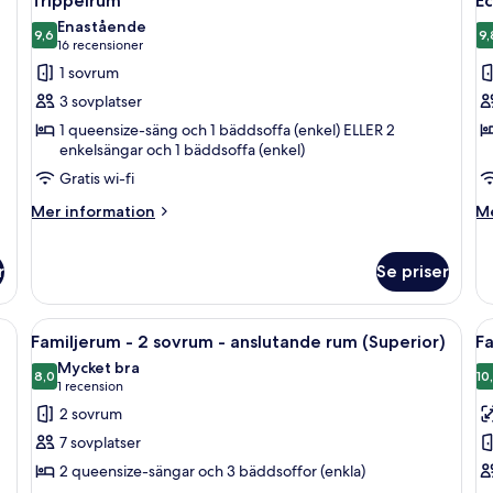
Trippelrum
E
alla
al
Enastående
foton
9,6
f
9,
9,6 av 10
(16 recensioner)
16 recensioner
för
f
1 sovrum
Trippelrum
E
3 sovplatser
f
1 queensize-säng och 1 bäddsoffa (enkel) ELLER 2
enkelsängar och 1 bäddsoffa (enkel)
Gratis wi-fi
Mer
M
Mer information
Me
information
in
om
o
Trippelrum
E
r
Se priser
fy
skrivbord, en stol, en tv och ett fönster med gardiner.
Öppna
Ett hotellrum med en säng, ett skrivbor
Ö
12
Familjerum - 2 sovrum - anslutande rum (Superior)
Fa
alla
al
Mycket bra
foton
8,0
f
10
8,0 av 10
(1 recension)
1 recension
för
f
2 sovrum
Familjerum
F
7 sovplatser
-
-
2 queensize-sängar och 3 bäddsoffor (enkla)
2
2