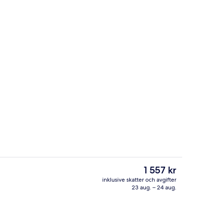
ubbelpool
Frukostbuffé varje dag mot avgift
Det
1 557 kr
nuvarande
inklusive skatter och avgifter
priset
23 aug. – 24 aug.
ubbelpool
Frukost och middag serveras
är
1 557 kr