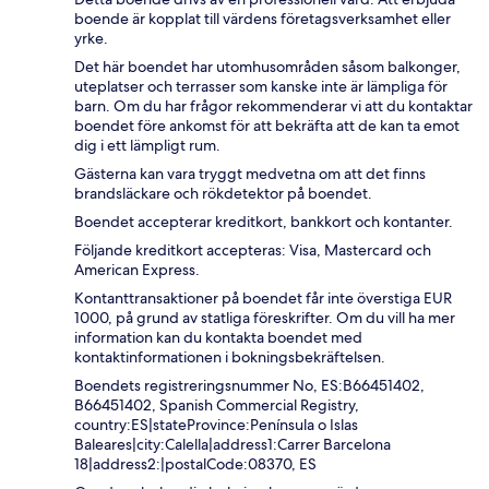
boende är kopplat till värdens företagsverksamhet eller
yrke.
Det här boendet har utomhusområden såsom balkonger,
uteplatser och terrasser som kanske inte är lämpliga för
barn. Om du har frågor rekommenderar vi att du kontaktar
boendet före ankomst för att bekräfta att de kan ta emot
dig i ett lämpligt rum.
Gästerna kan vara tryggt medvetna om att det finns
brandsläckare och rökdetektor på boendet.
Boendet accepterar kreditkort, bankkort och kontanter.
Följande kreditkort accepteras: Visa, Mastercard och
American Express.
Kontanttransaktioner på boendet får inte överstiga EUR
1000, på grund av statliga föreskrifter. Om du vill ha mer
information kan du kontakta boendet med
kontaktinformationen i bokningsbekräftelsen.
Boendets registreringsnummer No, ES:B66451402,
B66451402, Spanish Commercial Registry,
country:ES|stateProvince:Península o Islas
Baleares|city:Calella|address1:Carrer Barcelona
18|address2:|postalCode:08370, ES