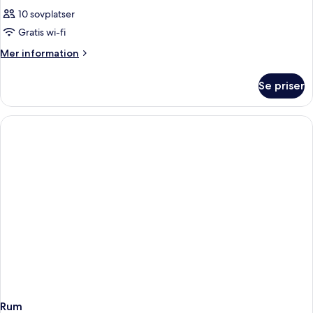
10 sovplatser
Gratis wi-fi
Mer
Mer information
information
om
Se priser
Rum
Rum