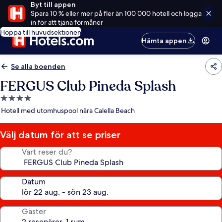
Byt till appen
Spara 10 % eller mer på fler än 100 000 hotell och logga
in för att tjäna förmåner
Hoppa till huvudsektionen
Hämta appen
Se alla boenden
FERGUS Club Pineda Splash
4.0-
stjärnigt
Hotell med utomhuspool nära Calella Beach
boende
Välj datum för att se priser
Vart reser du?
Datum
Gäster