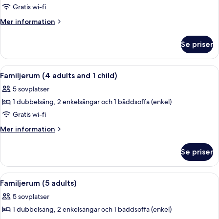
Familjerum
Gratis wi-fi
(3
Mer
Mer information
adults
information
om
and
Se priser
Familjerum
2
(3
children)
adults
Öppna
Värdeförvaringsskåp på rummet, skriv
4
and
Familjerum (4 adults and 1 child)
alla
2
5 sovplatser
children)
foton
1 dubbelsäng, 2 enkelsängar och 1 bäddsoffa (enkel)
för
Familjerum
Gratis wi-fi
(4
Mer
Mer information
adults
information
om
and
Se priser
Familjerum
1
(4
child)
adults
Öppna
Ett hotellrum med två sängar, ett skr
7
and
Familjerum (5 adults)
alla
1
5 sovplatser
child)
foton
1 dubbelsäng, 2 enkelsängar och 1 bäddsoffa (enkel)
för