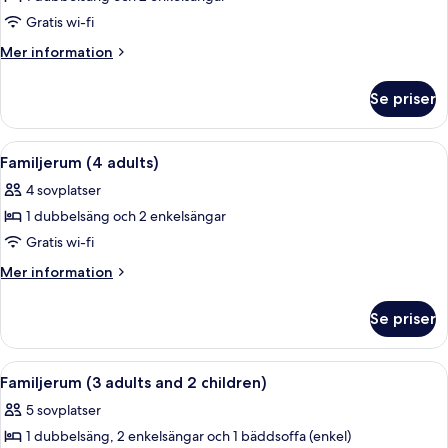
för
Familjerum
Gratis wi-fi
(3
Mer
Mer information
adults
information
om
and
Se priser
Familjerum
1
(3
child)
adults
Öppna
Ett hotellrum med två sängar, ett skr
4
and
Familjerum (4 adults)
alla
1
4 sovplatser
child)
foton
1 dubbelsäng och 2 enkelsängar
för
Familjerum
Gratis wi-fi
(4
Mer
Mer information
adults)
information
om
Se priser
Familjerum
(4
adults)
Öppna
Ett hotellrum med två sängar, ett skr
4
Familjerum (3 adults and 2 children)
alla
5 sovplatser
foton
1 dubbelsäng, 2 enkelsängar och 1 bäddsoffa (enkel)
för