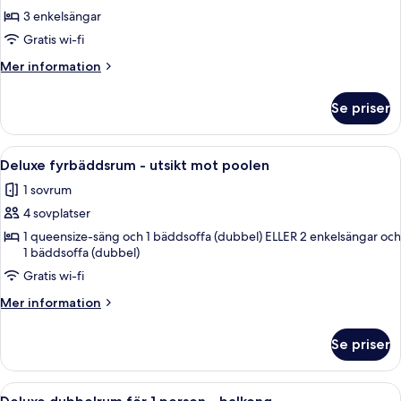
Deluxe
3 enkelsängar
trippelrum
Gratis wi-fi
Mer
Mer information
information
om
Se priser
Deluxe
trippelrum
Öppna
Ett litet rum med våningssängar, ett sk
4
Deluxe fyrbäddsrum - utsikt mot poolen
alla
1 sovrum
foton
4 sovplatser
för
Deluxe
1 queensize-säng och 1 bäddsoffa (dubbel) ELLER 2 enkelsängar och
1 bäddsoffa (dubbel)
fyrbäddsrum
Gratis wi-fi
-
utsikt
Mer
Mer information
mot
information
om
poolen
Se priser
Deluxe
fyrbäddsrum
-
Öppna
Ett hotellrum med en säng, ett nattduk
3
utsikt