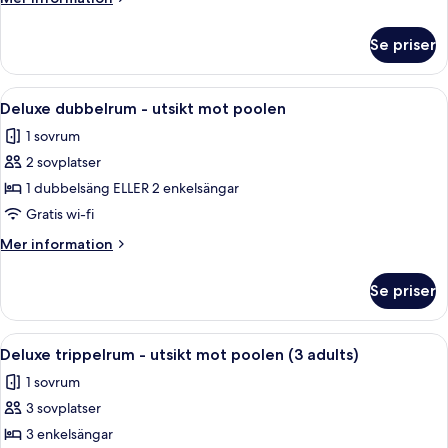
mot
information
om
poolen
Se priser
Deluxe
(2
fyrbäddsrum
adults
-
Öppna
Ett hotellrum med en säng, ett nattduk
7
and
utsikt
Deluxe dubbelrum - utsikt mot poolen
alla
mot
2
1 sovrum
poolen
foton
children)
(2
2 sovplatser
för
adults
Deluxe
1 dubbelsäng ELLER 2 enkelsängar
and
dubbelrum
2
Gratis wi-fi
children)
-
Mer
Mer information
utsikt
information
mot
om
Se priser
Deluxe
poolen
dubbelrum
-
Öppna
Värdeförvaringsskåp på rummet, skriv
4
utsikt
Deluxe trippelrum - utsikt mot poolen (3 adults)
alla
mot
1 sovrum
poolen
foton
3 sovplatser
för
Deluxe
3 enkelsängar