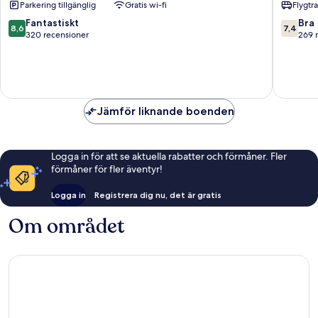
Parkering tillgänglig
Gratis wi-fi
Flygtr
Pineda
SPA
de
-
8.6
7.4
Fantastiskt
Bra
8,6
7,4
Mar
Adults
av
av
320 recensioner
269 
Only
10,
10,
Pineda
Fantastiskt,
Bra,
de
320 recensioner
269 rec
Mar
Jämför liknande boenden
Logga in för att se aktuella rabatter och förmåner. Fler
förmåner för fler äventyr!
Logga in
Registrera dig nu, det är gratis
Om området