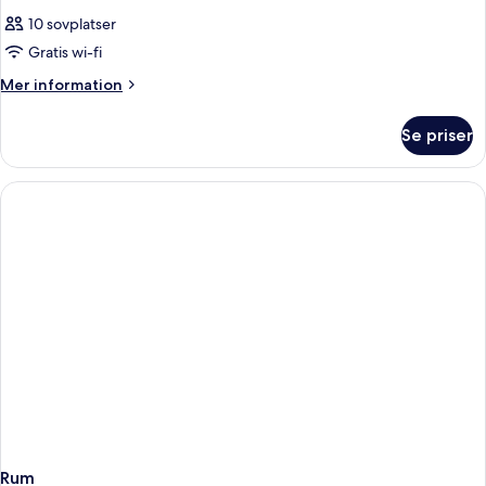
10 sovplatser
Gratis wi-fi
Mer
Mer information
information
om
Se priser
Rum
Rum