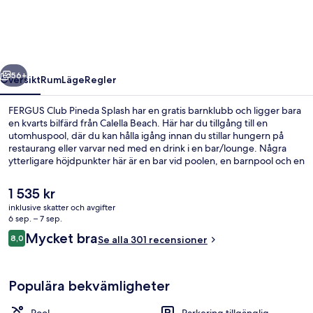
Splash
regående
Nästa
56+
Översikt
Rum
Läge
Regler
FERGUS Club Pineda Splash har en gratis barnklubb och ligger bara
en kvarts bilfärd från Calella Beach. Här har du tillgång till en
utomhuspool, där du kan hålla igång innan du stillar hungern på
restaurang eller varvar ned med en drink i en bar/lounge. Några
ytterligare höjdpunkter här är en bar vid poolen, en barnpool och en
snackbar/deli. Den hjälpsamma personalen och den generella
standarden brukar få höga betyg av våra resenärer.
Det
1 535 kr
nuvarande
inklusive skatter och avgifter
priset
6 sep. – 7 sep.
Utomhuspool och solstolar
är
Recensioner
Mycket bra
8,0
Se alla 301 recensioner
1 535 kr
8,0 av 10,
Populära bekvämligheter