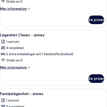
Familjerum
Gratis wi-fi
(5
Mer
Mer information
adults)
information
om
Se priser
Familjerum
(5
adults)
Öppna
Ett modernt hotellrum med en säng, e
5
Lägenhet Classic - annex
alla
1 sovrum
foton
4 sovplatser
för
Lägenhet
2 stora enkelsängar och 1 bäddsoffa (dubbel)
Classic
Gratis wi-fi
-
Mer
Mer information
annex
information
om
Se priser
Lägenhet
Classic
-
Öppna
Ett sovrum med en stor säng, en garde
6
annex
Familjelägenhet - annex
alla
1 sovrum
foton
5 sovplatser