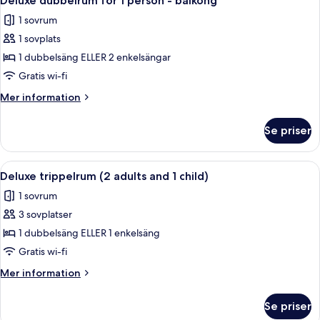
Deluxe dubbelrum för 1 person - balkong
alla
mot
1 sovrum
poolen
foton
1 sovplats
för
Deluxe
1 dubbelsäng ELLER 2 enkelsängar
dubbelrum
Gratis wi-fi
för
Mer
Mer information
1
information
person
om
Se priser
Deluxe
-
dubbelrum
balkong
för
Öppna
Värdeförvaringsskåp på rummet, skriv
3
1
Deluxe trippelrum (2 adults and 1 child)
alla
person
1 sovrum
-
foton
balkong
3 sovplatser
för
Deluxe
1 dubbelsäng ELLER 1 enkelsäng
trippelrum
Gratis wi-fi
(2
Mer
Mer information
adults
information
and
om
Se priser
Deluxe
1