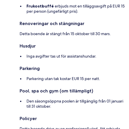
Frukostbuffé
erbjuds mot en tilläggsavgift på EUR 15
per person (ungefärligt pris).
Renoveringar och stängningar
Detta boende är stängt från 15 oktober till 30 mars.
Husdjur
Inga avgifter tas ut för assistanshundar.
Parkering
Parkering utan tak kostar EUR 15 per natt.
Pool, spa och gym (om tillämpligt)
Den säsongsöppna poolen är tillgänglig från 01 januari
till 31 oktober.
Policyer
Detta boende drivs av en professionell värd. Att erbjuda