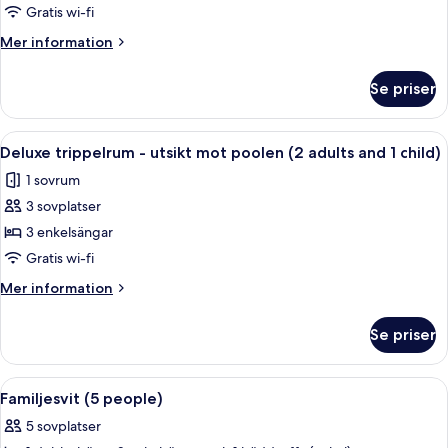
trippelrum
Gratis wi-fi
-
Mer
Mer information
utsikt
information
mot
om
Se priser
Deluxe
poolen
trippelrum
(3
-
Öppna
Värdeförvaringsskåp på rummet, skriv
adults)
4
utsikt
Deluxe trippelrum - utsikt mot poolen (2 adults and 1 child)
alla
mot
1 sovrum
poolen
foton
(3
3 sovplatser
för
adults)
Deluxe
3 enkelsängar
trippelrum
Gratis wi-fi
-
Mer
Mer information
utsikt
information
mot
om
Se priser
Deluxe
poolen
trippelrum
(2
-
Öppna
Ett hotellrum med två sängar, en gar
adults
4
utsikt
Familjesvit (5 people)
alla
mot
and
5 sovplatser
poolen
foton
1