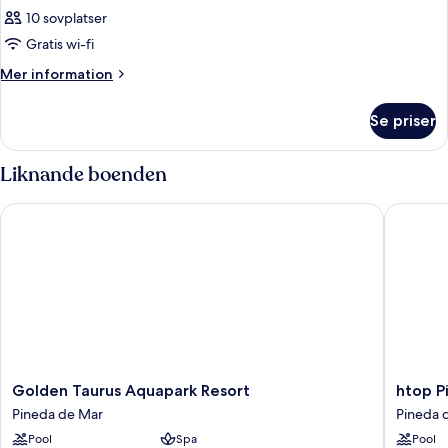
10 sovplatser
Gratis wi-fi
Mer
Mer information
information
om
Se priser
Rum
Liknande boenden
Golden Taurus Aquapark Resort
htop Pin
Golden
htop
Golden Taurus Aquapark Resort
htop P
Taurus
Pineda
Pineda de Mar
Pineda 
Aquapark
Palace
Pool
Spa
Pool
Resort
&