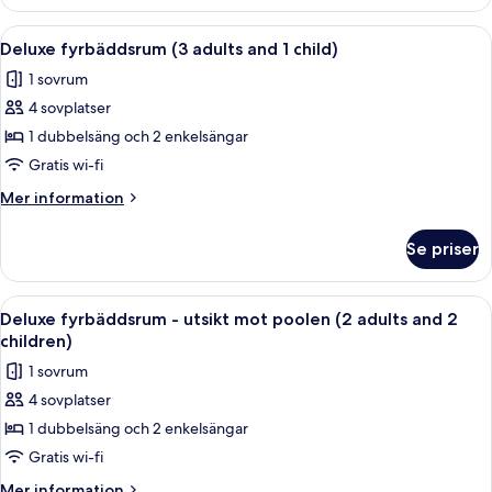
trippelrum
child)
(2
Öppna
Ett litet rum med våningssängar, ett sk
4
adults
Deluxe fyrbäddsrum (3 adults and 1 child)
alla
and
1 sovrum
1
foton
child)
4 sovplatser
för
Deluxe
1 dubbelsäng och 2 enkelsängar
fyrbäddsrum
Gratis wi-fi
(3
Mer
Mer information
adults
information
and
om
Se priser
Deluxe
1
fyrbäddsrum
child)
(3
Öppna
Ett litet rum med våningssängar, ett sk
4
adults
Deluxe fyrbäddsrum - utsikt mot poolen (2 adults and 2
alla
and
children)
1
foton
1 sovrum
child)
för
4 sovplatser
Deluxe
1 dubbelsäng och 2 enkelsängar
fyrbäddsrum
-
Gratis wi-fi
utsikt
Mer
Mer information