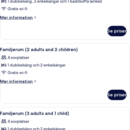
(2
1 dubbelsäng, 2 enkelsängar och 1 bäddsoffa (enkel)
för
child)
adults
Familjesvit
Gratis wi-fi
and
(5
1
Mer
Mer information
child)
people)
information
om
Se priser
Familjesvit
(5
people)
Öppna
Värdeförvaringsskåp på rummet, skriv
4
Familjerum (2 adults and 2 children)
alla
4 sovplatser
foton
1 dubbelsäng och 2 enkelsängar
för
Familjerum
Gratis wi-fi
(2
Mer
Mer information
adults
information
om
and
Se priser
Familjerum
2
(2
children)
adults
Öppna
Ett hotellrum med två sängar, ett skr
4
and
Familjerum (3 adults and 1 child)
alla
2
4 sovplatser
children)
foton
1 dubbelsäng och 2 enkelsängar