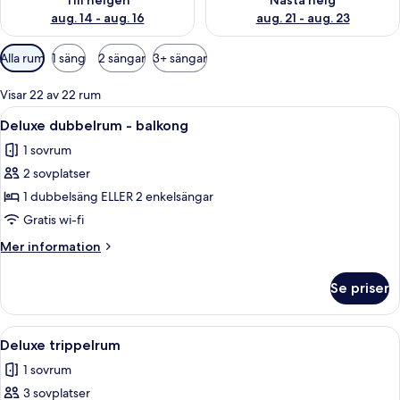
Till helgen
Nästa helg
aug. 14 - aug. 16
aug. 21 - aug. 23
Tillgängliga
Alla rum
1 säng
2 sängar
3+ sängar
filter
för
Visar 22 av 22 rum
rum
Öppna
Ett hotellrum med en säng, ett nattduk
3
Deluxe dubbelrum - balkong
alla
1 sovrum
foton
2 sovplatser
för
Deluxe
1 dubbelsäng ELLER 2 enkelsängar
dubbelrum
Gratis wi-fi
-
Mer
Mer information
balkong
information
om
Se priser
Deluxe
dubbelrum
-
Öppna
Värdeförvaringsskåp på rummet, skriv
3
balkong
Deluxe trippelrum
alla
1 sovrum
foton
3 sovplatser
för