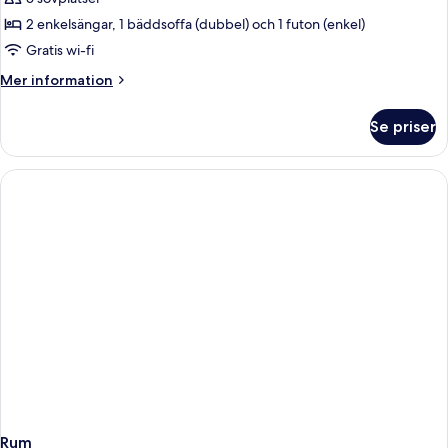
för
Familjelägenhet
2 enkelsängar, 1 bäddsoffa (dubbel) och 1 futon (enkel)
-
Gratis wi-fi
annex
Mer
Mer information
information
om
Se priser
Familjelägenhet
-
annex
Rum