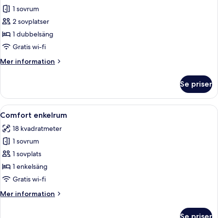
1 sovrum
för
Superior
2 sovplatser
dubbelrum
1 dubbelsäng
Gratis wi-fi
Mer
Mer information
information
om
Se priser
Superior
dubbelrum
Öppna
Ett hotellrum med en säng, ett skrivbor
6
Comfort enkelrum
alla
18 kvadratmeter
foton
1 sovrum
för
Comfort
1 sovplats
enkelrum
1 enkelsäng
Gratis wi-fi
Mer
Mer information
information
om
Se priser