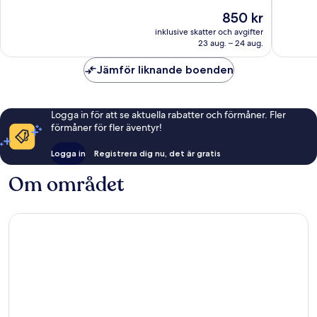
10,
10,
Priset
850 kr
Underbart,
Väldigt
är
1 002 recensioner
bra,
inklusive skatter och avgifter
850 kr
23 aug. – 24 aug.
284 rec
Jämför liknande boenden
Logga in för att se aktuella rabatter och förmåner. Fler
förmåner för fler äventyr!
Logga in
Registrera dig nu, det är gratis
Om området