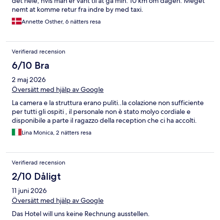
det hele, hvis man er vant til at gå min. 10 km om dagen. Meget
nemt at komme retur fra indre by med taxi.
Annette Osther, 6 nätters resa
Verifierad recension
6/10 Bra
2 maj 2026
Översätt med hjälp av Google
La camera e la struttura erano puliti..la colazione non sufficiente
per tutti gli ospiti , il personale non è stato molyo cordiale e
disponibile a parte il ragazzo della reception che ci ha accolti.
Lina Monica, 2 nätters resa
Verifierad recension
2/10 Dåligt
11 juni 2026
Översätt med hjälp av Google
Das Hotel will uns keine Rechnung ausstellen.