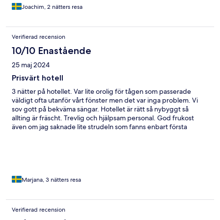
Joachim, 2 nätters resa
Verifierad recension
10/10 Enastående
25 maj 2024
Prisvärt hotell
3 nätter på hotellet. Var lite orolig för tågen som passerade
väldigt ofta utanför vårt fönster men det var inga problem. Vi
sov gott på bekväma sängar. Hotellet är rätt så nybyggt så
allting är fräscht. Trevlig och hjälpsam personal. God frukost
även om jag saknade lite strudeln som fanns enbart första
morgonen. Lätt och snabbt att ta sig till stan med U4 eller till t ex
Schönbrunn med U6 ( två olika stationer nära hotellet) Kan tänka
mig att bo där igen.
Marjana, 3 nätters resa
Verifierad recension