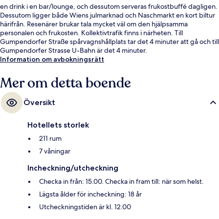
en drink i en bar/lounge, och dessutom serveras frukostbuffé dagligen.
Dessutom ligger både Wiens julmarknad och Naschmarkt en kort biltur
härifrån. Resenärer brukar tala mycket väl om den hjälpsamma
personalen och frukosten. Kollektivtrafik finns i närheten. Till
Gumpendorfer Straße spårvagnshållplats tar det 4 minuter att gå och till
Gumpendorfer Strasse U-Bahn är det 4 minuter.
Information om avbokningsrätt
Mer om detta boende
Översikt
Hotellets storlek
211 rum
7 våningar
Incheckning/utcheckning
Checka in från: 15.00. Checka in fram till: när som helst.
Lägsta ålder för incheckning: 18 år
Utcheckningstiden är kl. 12.00