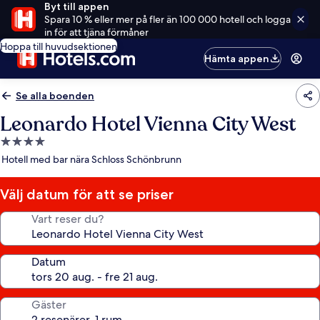
Byt till appen
Spara 10 % eller mer på fler än 100 000 hotell och logga
in för att tjäna förmåner
Hoppa till huvudsektionen
Hämta appen
Se alla boenden
Leonardo Hotel Vienna City West
4.0-
stjärnigt
Hotell med bar nära Schloss Schönbrunn
boende
Välj datum för att se priser
Vart reser du?
Datum
Gäster