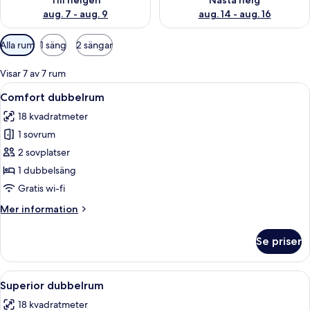
Till helgen
Nästa helg
aug. 7 - aug. 9
aug. 14 - aug. 16
Tillgängliga
Alla rum
1 säng
2 sängar
filter
för
Visar 7 av 7 rum
rum
Öppna
Ett modernt hotellrum med en säng, ett
12
Comfort dubbelrum
alla
18 kvadratmeter
foton
1 sovrum
för
Comfort
2 sovplatser
dubbelrum
1 dubbelsäng
Gratis wi-fi
Mer
Mer information
information
om
Se priser
Comfort
dubbelrum
Öppna
Ett modernt hotellrum med en stor säng
4
Superior dubbelrum
alla
18 kvadratmeter
foton