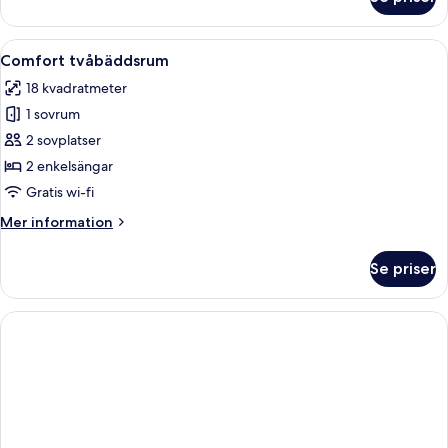
Comfort
enkelrum
Öppna
Ett modernt hotellrum med en säng, et
6
Comfort tvåbäddsrum
alla
18 kvadratmeter
foton
1 sovrum
för
Comfort
2 sovplatser
tvåbäddsrum
2 enkelsängar
Gratis wi-fi
Mer
Mer information
information
om
Se priser
Comfort
tvåbäddsrum