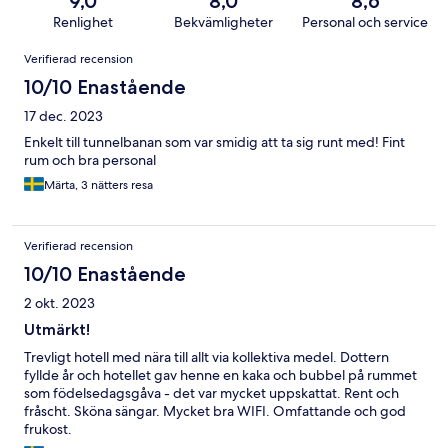
9,0
8,0
8,6
Renlighet
Bekvämligheter
Personal och service
Recensioner
Verifierad recension
10/10 Enastående
17 dec. 2023
Enkelt till tunnelbanan som var smidig att ta sig runt med! Fint
rum och bra personal
Märta, 3 nätters resa
Verifierad recension
10/10 Enastående
2 okt. 2023
Utmärkt!
Trevligt hotell med nära till allt via kollektiva medel. Dottern
fyllde år och hotellet gav henne en kaka och bubbel på rummet
som födelsedagsgåva - det var mycket uppskattat. Rent och
fråscht. Sköna sängar. Mycket bra WIFI. Omfattande och god
frukost.