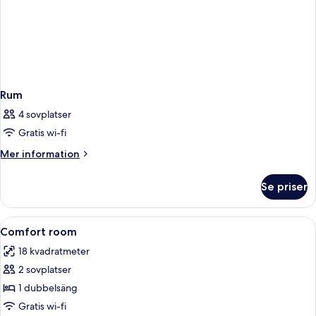
Rum
4 sovplatser
Gratis wi-fi
Mer
Mer information
information
om
Se priser
Rum
Öppna
Värdeförvaringsskåp på rummet, skri
5
Comfort room
alla
18 kvadratmeter
foton
2 sovplatser
för
Comfort
1 dubbelsäng
room
Gratis wi-fi