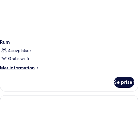
Rum
4 sovplatser
Gratis wi-fi
Mer
Mer information
information
om
Se priser
Rum