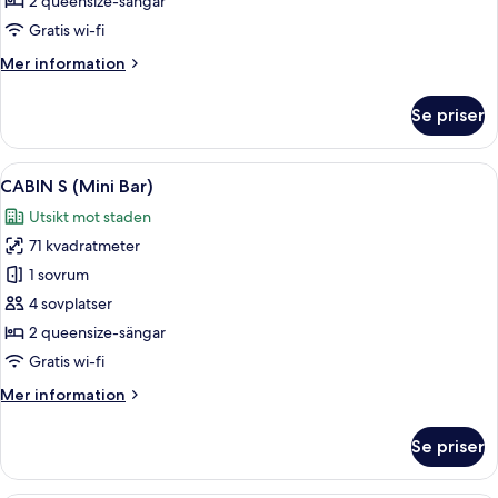
2 queensize-sängar
Bar)
Gratis wi-fi
Mer
Mer information
information
om
Se priser
CABIN
B
(Mini
Öppna
En modern inredning med ett träpanela
6
Bar)
CABIN S (Mini Bar)
alla
Utsikt mot staden
foton
71 kvadratmeter
för
CABIN
1 sovrum
S
4 sovplatser
(Mini
2 queensize-sängar
Bar)
Gratis wi-fi
Mer
Mer information
information
om
Se priser
CABIN
S
(Mini