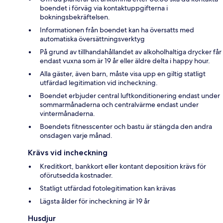
boendet i förväg via kontaktuppgifterna i
bokningsbekräftelsen.
Informationen från boendet kan ha översatts med
automatiska översättningsverktyg
På grund av tillhandahållandet av alkoholhaltiga drycker får
endast vuxna som är 19 år eller äldre delta i happy hour.
Alla gäster, även barn, måste visa upp en giltig statligt
utfärdad legitimation vid incheckning.
Boendet erbjuder central luftkonditionering endast under
sommarmånaderna och centralvärme endast under
vintermånaderna.
Boendets fitnesscenter och bastu är stängda den andra
onsdagen varje månad.
Krävs vid incheckning
Kreditkort, bankkort eller kontant deposition krävs för
oförutsedda kostnader.
Statligt utfärdad fotolegitimation kan krävas
Lägsta ålder för incheckning är 19 år
Husdjur