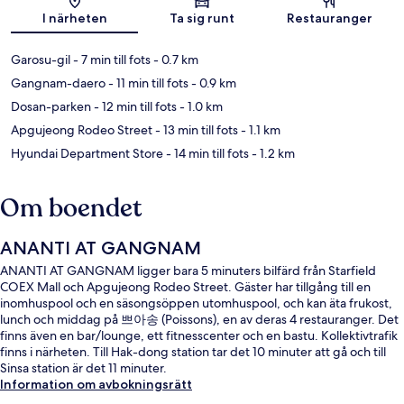
Karta
I närheten
Ta sig runt
Restauranger
Garosu-gil
- 7 min till fots
- 0.7 km
Gangnam-daero
- 11 min till fots
- 0.9 km
Dosan-parken
- 12 min till fots
- 1.0 km
Apgujeong Rodeo Street
- 13 min till fots
- 1.1 km
Hyundai Department Store
- 14 min till fots
- 1.2 km
Om boendet
ANANTI AT GANGNAM
ANANTI AT GANGNAM ligger bara 5 minuters bilfärd från Starfield
COEX Mall och Apgujeong Rodeo Street. Gäster har tillgång till en
inomhuspool och en säsongsöppen utomhuspool, och kan äta frukost,
lunch och middag på 쁘아송 (Poissons), en av deras 4 restauranger. Det
finns även en bar/lounge, ett fitnesscenter och en bastu. Kollektivtrafik
finns i närheten. Till Hak-dong station tar det 10 minuter att gå och till
Sinsa station är det 11 minuter.
Information om avbokningsrätt