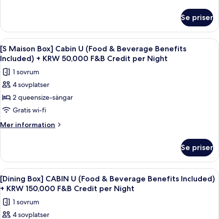
10%
information
om
OFF+F&B
Se priser
[S
Credit
MasionBox]
50,000KRW/night
CABIN
Öppna
1 sovrum, duntäcken, minibar och vä
1
B
[S Maison Box] Cabin U (Food & Beverage Benefits
alla
10%
Included) + KRW 50,000 F&B Credit per Night
OFF+F&B
foton
1 sovrum
Credit
för
50,000KRW/night
4 sovplatser
[S
2 queensize-sängar
Maison
Box]
Gratis wi-fi
Cabin
Mer
Mer information
U
information
om
(Food
Se priser
[S
&
Maison
Beverage
Box]
Öppna
En elegant inredning i en hög byggnad
8
Benefits
Cabin
[Dining Box] CABIN U (Food & Beverage Benefits Included)
alla
U
Included)
+ KRW 150,000 F&B Credit per Night
(Food
foton
+
1 sovrum
&
för
KRW
Beverage
4 sovplatser
[Dining