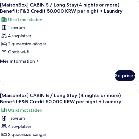
Öppna
1 sovrum, duntäcken, minibar och vä
Included)
7
Cabin
[MaisonBox] CABIN S / Long Stay(4 nights or more)
alla
U
Benefit: F&B Credit 50,000 KRW per night + Laundry
(Food
foton
Utsikt mot staden
&
för
Beverage
1 sovrum
[MaisonBox]
Benefits
4 sovplatser
CABIN
Included)
S
2 queensize-sängar
/
Gratis wi-fi
Long
Mer
Mer information
Stay(4
information
nights
om
Se priser
[MaisonBox]
or
CABIN
more)
S
Öppna
1 sovrum, duntäcken, minibar och vä
Benefit:
8
/
[MaisonBox] CABIN B / Long Stay (4 nights or more)
alla
Long
F&B
Benefit:F&B Credit 50,000 KRW per night + Laundry
Stay(4
foton
Credit
Utsikt mot staden
nights
för
50,000
or
1 sovrum
[MaisonBox]
KRW
more)
4 sovplatser
CABIN
Benefit:
per
F&B
B
2 queensize-sängar
night
Credit