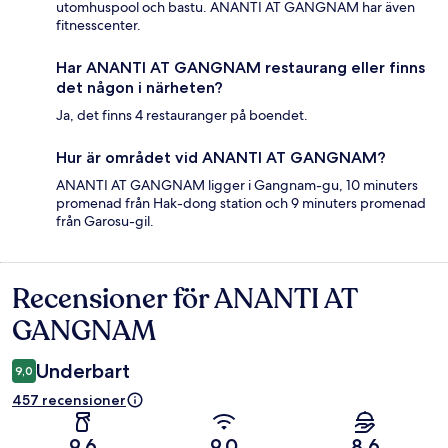
utomhuspool och bastu. ANANTI AT GANGNAM har även
fitnesscenter.
Har ANANTI AT GANGNAM restaurang eller finns
det någon i närheten?
Ja, det finns 4 restauranger på boendet.
Hur är området vid ANANTI AT GANGNAM?
ANANTI AT GANGNAM ligger i Gangnam-gu, 10 minuters
promenad från Hak-dong station och 9 minuters promenad
från Garosu-gil.
Recensioner för ANANTI AT
Recensioner
GANGNAM
Underbart
9,0
457 recensioner
9,6
9,0
8,6