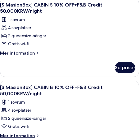
Öppna
En modern inredning med ett träpanela
1
U
[S MasionBox] CABIN S 10% OFF+F&B Credit
alla
(F&B
50,000KRW/night
Benefits
foton
1 sovrum
Included)/LongStay(4+
för
nights)50,000KRW
4 sovplatser
[S
F&B
2 queensize-sängar
MasionBox]
Credit/night+Laundry
CABIN
Gratis wi-fi
S
Mer
Mer information
10%
information
om
OFF+F&B
Se priser
[S
Credit
MasionBox]
50,000KRW/night
CABIN
Öppna
Ett modernt rum med en väggpanel av t
1
S
[S MasionBox] CABIN B 10% OFF+F&B Credit
alla
10%
50,000KRW/night
OFF+F&B
foton
1 sovrum
Credit
för
50,000KRW/night
4 sovplatser
[S
2 queensize-sängar
MasionBox]
CABIN
Gratis wi-fi
B
Mer
Mer information