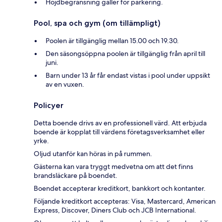
Höjdbegränsning gäller för parkering.
Pool, spa och gym (om tillämpligt)
Poolen är tillgänglig mellan 15.00 och 19.30.
Den säsongsöppna poolen är tillgänglig från april till
juni.
Barn under 13 år får endast vistas i pool under uppsikt
av en vuxen.
Policyer
Detta boende drivs av en professionell värd. Att erbjuda
boende är kopplat till värdens företagsverksamhet eller
yrke.
Oljud utanför kan höras in på rummen.
Gästerna kan vara tryggt medvetna om att det finns
brandsläckare på boendet.
Boendet accepterar kreditkort, bankkort och kontanter.
Följande kreditkort accepteras: Visa, Mastercard, American
Express, Discover, Diners Club och JCB International.