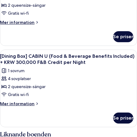
Benefits
50,000
2 queensize-sängar
Box]
Included)
F&B
+
CABIN
Gratis wi-fi
Credit
KRW
U
Mer
Mer information
per
50,000
(Food
information
F&B
Night
om
&
Credit
Se priser
[Dining
per
Beverage
Box]
Night
Benefits
CABIN
Öppna
En elegant inredning i en hög byggnad
8
Included)
U
[Dining Box] CABIN U (Food & Beverage Benefits Included)
alla
(Food
+
+ KRW 300,000 F&B Credit per Night
&
foton
KRW
1 sovrum
Beverage
för
150,000
Benefits
4 sovplatser
[Dining
Included)
F&B
2 queensize-sängar
Box]
+
Credit
KRW
CABIN
Gratis wi-fi
per
150,000
U
Mer
Mer information
Night
F&B
(Food
information
Credit
om
&
per
Se priser
[Dining
Night
Beverage
Box]
Benefits
CABIN
Liknande boenden
U