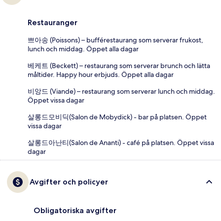
Restauranger
쁘아송 (Poissons) – bufférestaurang som serverar frukost,
lunch och middag. Öppet alla dagar
베케트 (Beckett) – restaurang som serverar brunch och lätta
måltider. Happy hour erbjuds. Öppet alla dagar
비앙드 (Viande) – restaurang som serverar lunch och middag.
Öppet vissa dagar
살롱드모비딕(Salon de Mobydick) - bar på platsen. Öppet
vissa dagar
살롱드아난티(Salon de Ananti) - café på platsen. Öppet vissa
dagar
Avgifter och policyer
Obligatoriska avgifter