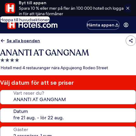
Byt till appen
Spara 10 % eller mer på fler än 100 000 hotell och logga
in för att tjäna förmåner
Hoppa till huvudsektionen
Hämta appen
Se alla boenden
ANANTI AT GANGNAM
4.0-
stjärnigt
Hotell med 4 restauranger nära Apgujeong Rodeo Street
boende
Välj datum för att se priser
Vart reser du?
Datum
Gäster