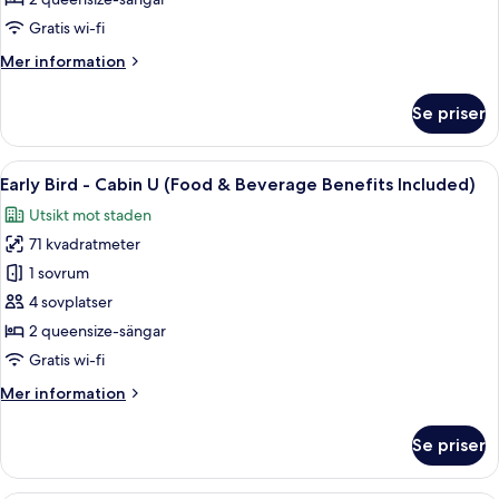
Cabin
Gratis wi-fi
S
Mer
Mer information
information
om
Se priser
Early
Bird
-
Öppna
1 sovrum, duntäcken, minibar och vä
8
Cabin
Early Bird - Cabin U (Food & Beverage Benefits Included)
alla
S
Utsikt mot staden
foton
71 kvadratmeter
för
Early
1 sovrum
Bird
4 sovplatser
-
2 queensize-sängar
Cabin
Gratis wi-fi
U
Mer
Mer information
(Food
information
&
om
Se priser
Beverage
Early
Bird
Benefits
-