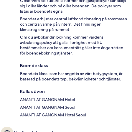
Observera att kulturella normer och gästpolicyer kan skilja
sig i olika länder och på olika boenden. De policyer som
listas är boendets egna.
Boendet erbjuder central luftkonditionering på sommaren
och centralvärme på vintern. Det finns ingen
klimatreglering på rummet.
Om du avbokar din bokning kommer värdens
avbokningspolicy att gälla. I enlighet med EU-
bestämmelser om konsumenträtt gäller inte ångerrätten
för boendebokningstjänster.
Boendeklass
Boendets klass, som har angetts av vårt betygsystem, är
baserad på boendets typ, bekvämligheter och tjänster.
Kallas även
ANANTI AT GANGNAM Hotel
ANANTI AT GANGNAM Seoul
ANANTI AT GANGNAM Hotel Seoul