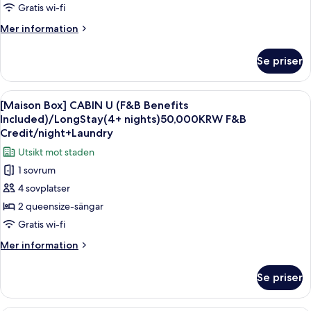
/
Gratis wi-fi
+
50,000
Long
KRW
Laundry
Mer
Mer information
Stay
per
information
night
(4
om
Se priser
+
[MaisonBox]
nights
Laundry
CABIN
or
B
Öppna
1 sovrum, duntäcken, minibar och vä
more)
8
/
[Maison Box] CABIN U (F&B Benefits
alla
Long
Benefit:F&B
Included)/LongStay(4+ nights)50,000KRW F&B
Stay
foton
Credit
Credit/night+Laundry
(4
för
50,000
Utsikt mot staden
nights
[Maison
KRW
or
1 sovrum
Box]
more)
per
4 sovplatser
Benefit:F&B
CABIN
night
Credit
2 queensize-sängar
U
+
50,000
(F&B
Gratis wi-fi
KRW
Laundry
Benefits
per
Mer
Mer information
night
Included)/LongStay(4+
information
+
om
nights)50,000KRW
Se priser
Laundry
[Maison
F&B
Box]
Credit/night+Laundry
CABIN