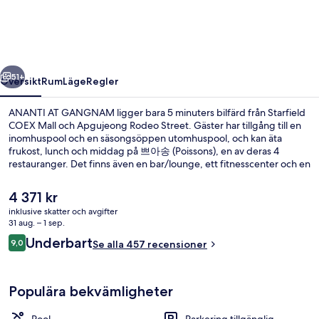
regående
Nästa
51+
Översikt
Rum
Läge
Regler
ANANTI AT GANGNAM ligger bara 5 minuters bilfärd från Starfield
COEX Mall och Apgujeong Rodeo Street. Gäster har tillgång till en
inomhuspool och en säsongsöppen utomhuspool, och kan äta
frukost, lunch och middag på 쁘아송 (Poissons), en av deras 4
restauranger. Det finns även en bar/lounge, ett fitnesscenter och en
bastu. Kollektivtrafik finns i närheten. Till Hak-dong station tar det 10
minuter att gå och till Sinsa station är det 11 minuter.
Det
4 371 kr
nuvarande
inklusive skatter och avgifter
priset
31 aug. – 1 sep.
Inomhuspool, en säsongsöppen utomhus
är
Recensioner
Underbart
9,0
Se alla 457 recensioner
4 371 kr
9,0 av 10,
Populära bekvämligheter