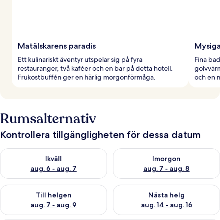
Matälskarens paradis
Mysiga
Ett kulinariskt äventyr utspelar sig på fyra
Fina bad
restauranger, två kaféer och en bar på detta hotell.
golvvärm
Frukostbuffén ger en härlig morgonförmåga.
och en m
Rumsalternativ
Kontrollera tillgängligheten för dessa datum
Kontrollera tillgängligheten för ikväll aug. 6 - aug. 7
Kontrollera tillgängligheten f
Ikväll
Imorgon
aug. 6 - aug. 7
aug. 7 - aug. 8
Kontrollera tillgängligheten för den här helgen aug. 7 - aug. 9
Kontrollera tillgängligheten fö
Till helgen
Nästa helg
aug. 7 - aug. 9
aug. 14 - aug. 16