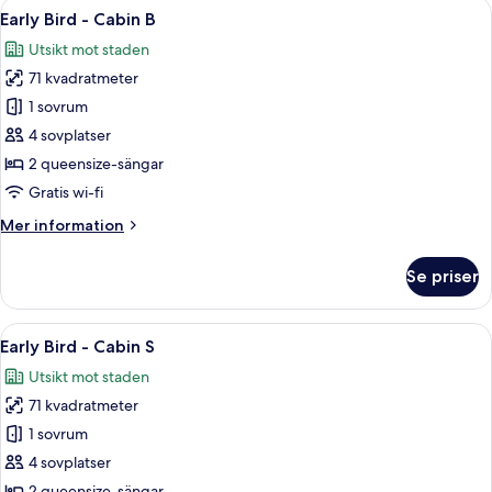
Öppna
Ett modernt rum med en väggpanel av t
7
Bar)
Early Bird - Cabin B
alla
Utsikt mot staden
foton
71 kvadratmeter
för
Early
1 sovrum
Bird
4 sovplatser
-
2 queensize-sängar
Cabin
Gratis wi-fi
B
Mer
Mer information
information
om
Se priser
Early
Bird
-
Öppna
En modern inredning med ett träpanela
6
Cabin
Early Bird - Cabin S
alla
B
Utsikt mot staden
foton
71 kvadratmeter
för
Early
1 sovrum
Bird
4 sovplatser
-
2 queensize-sängar