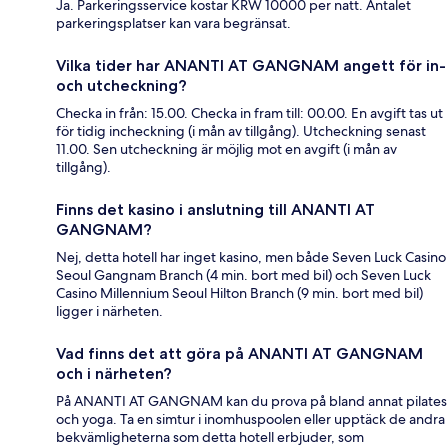
Ja. Parkeringsservice kostar KRW 10000 per natt. Antalet
parkeringsplatser kan vara begränsat.
Vilka tider har ANANTI AT GANGNAM angett för in-
och utcheckning?
Checka in från: 15.00. Checka in fram till: 00.00. En avgift tas ut
för tidig incheckning (i mån av tillgång). Utcheckning senast
11.00. Sen utcheckning är möjlig mot en avgift (i mån av
tillgång).
Finns det kasino i anslutning till ANANTI AT
GANGNAM?
Nej, detta hotell har inget kasino, men både Seven Luck Casino
Seoul Gangnam Branch (4 min. bort med bil) och Seven Luck
Casino Millennium Seoul Hilton Branch (9 min. bort med bil)
ligger i närheten.
Vad finns det att göra på ANANTI AT GANGNAM
och i närheten?
På ANANTI AT GANGNAM kan du prova på bland annat pilates
och yoga. Ta en simtur i inomhuspoolen eller upptäck de andra
bekvämligheterna som detta hotell erbjuder, som