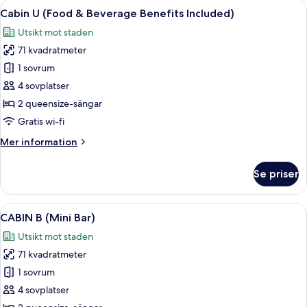
Öppna
1 sovrum, duntäcken, minibar och vä
8
Cabin U (Food & Beverage Benefits Included)
alla
Utsikt mot staden
foton
71 kvadratmeter
för
Cabin
1 sovrum
U
4 sovplatser
(Food
2 queensize-sängar
&
Gratis wi-fi
Beverage
Mer
Mer information
Benefits
information
Included)
om
Se priser
Cabin
U
(Food
Öppna
Ett modernt rum med en väggpanel av t
7
&
CABIN B (Mini Bar)
alla
Beverage
Utsikt mot staden
Benefits
foton
Included)
71 kvadratmeter
för
CABIN
1 sovrum
B
4 sovplatser
(Mini