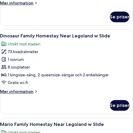
Mer
Mer information
information
om
Se priser
Cartoon
Themed
Loft
Öppna
Dinosaur Family Homestay Near Legolan
9
Apartment
Dinosaur Family Homestay Near Legoland w Slide
alla
Utsikt mot staden
foton
73 kvadratmeter
för
Dinosaur
1 sovrum
Family
8 sovplatser
Homestay
1 kingsize-säng, 2 queensize-sängar och 2 enkelsängar
Near
Gratis wi-fi
Legoland
Mer
Mer information
w
information
Slide
om
Se priser
Dinosaur
Family
Homestay
Öppna
En modern inredning med en trappa, 
6
Near
Mario Family Homestay Near Legoland w Slide
alla
Legoland
Utsikt mot staden