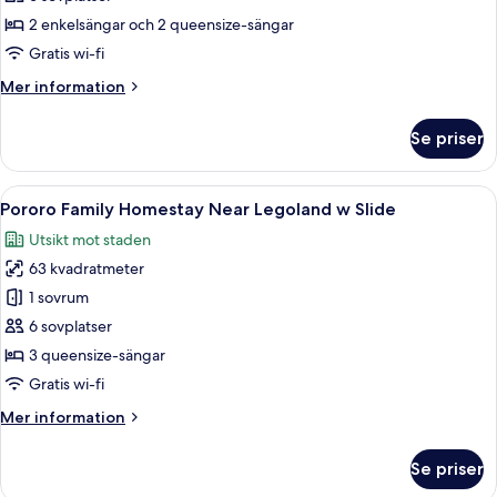
Slide
Family
2 enkelsängar och 2 queensize-sängar
Homestay
Gratis wi-fi
Near
Mer
Mer information
Legoland
information
w
om
Se priser
Spongebob
Slide
Family
Homestay
Öppna
En modern hotellinteriör med ett färg
15
Near
Pororo Family Homestay Near Legoland w Slide
alla
Legoland
Utsikt mot staden
w
foton
Slide
63 kvadratmeter
för
Pororo
1 sovrum
Family
6 sovplatser
Homestay
3 queensize-sängar
Near
Gratis wi-fi
Legoland
Mer
Mer information
w
information
Slide
om
Se priser
Pororo
Family