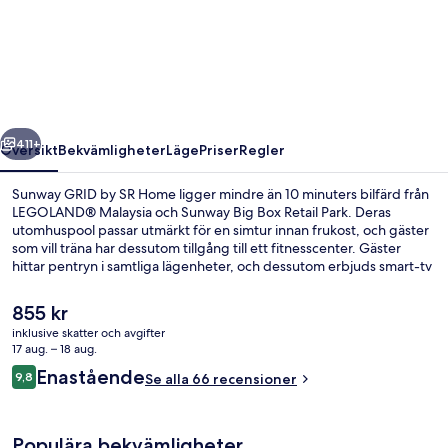
GRID
by
SR
Home
regående
Nästa
411+
Översikt
Bekvämligheter
Läge
Priser
Regler
Sunway GRID by SR Home ligger mindre än 10 minuters bilfärd från
LEGOLAND® Malaysia och Sunway Big Box Retail Park. Deras
utomhuspool passar utmärkt för en simtur innan frukost, och gäster
som vill träna har dessutom tillgång till ett fitnesscenter. Gäster
hittar pentryn i samtliga lägenheter, och dessutom erbjuds smart-tv
och regndusch.
Det
855 kr
nuvarande
inklusive skatter och avgifter
priset
17 aug. – 18 aug.
Finding Nemo Family Homestay Near Leg
är
Recensioner
Enastående
9,8
Se alla 66 recensioner
855 kr
9,8 av 10,
Populära bekvämligheter