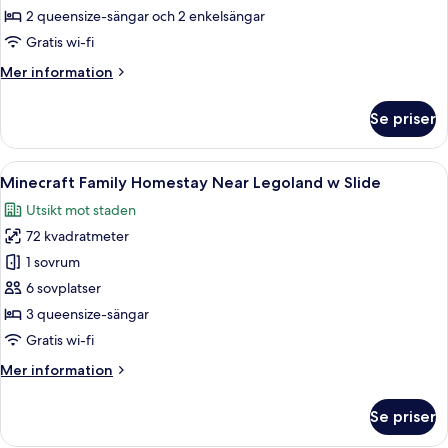
Family
2 queensize-sängar och 2 enkelsängar
Homestay
Gratis wi-fi
Near
Mer
Mer information
Legoland
information
w
om
Se priser
Slide
Fun
Lego
Family
Öppna
Ett modernt vardagsrum med en väggmå
17
Homestay
Minecraft Family Homestay Near Legoland w Slide
alla
Near
Utsikt mot staden
Legoland
foton
w
72 kvadratmeter
för
Slide
Minecraft
1 sovrum
Family
6 sovplatser
Homestay
3 queensize-sängar
Near
Gratis wi-fi
Legoland
Mer
Mer information
w
information
Slide
om
Se priser
Minecraft
Family