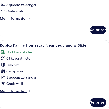
Homestay
3 queensize-sängar
Near
Gratis wi-fi
Legoland
Mer
Mer information
w
information
Slide
om
Se priser
Bricks
Family
Homestay
Öppna
En modern inredning med en blå lekstä
10
Near
Roblox Family Homestay Near Legoland w Slide
alla
Legoland
Utsikt mot staden
w
foton
Slide
63 kvadratmeter
för
Roblox
1 sovrum
Family
6 sovplatser
Homestay
3 queensize-sängar
Near
Gratis wi-fi
Legoland
Mer
Mer information
w
information
Slide
om
Se priser
Roblox
Family