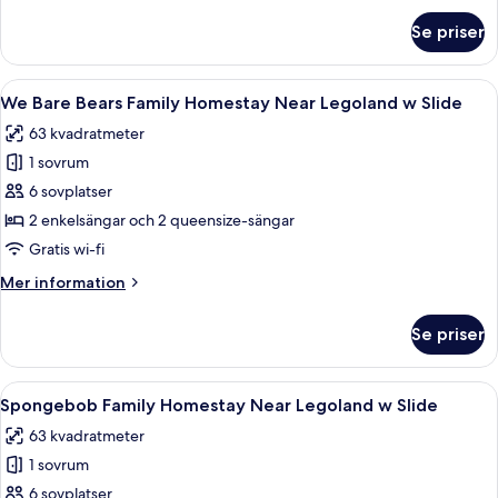
Near
om
Se priser
Bluey
Legoland
X
w
Quby
Öppna
We Bare Bears Family Homestay Near Le
Slide
11
Family
We Bare Bears Family Homestay Near Legoland w Slide
alla
Homestay
63 kvadratmeter
Near
foton
Legoland
1 sovrum
för
w
We
6 sovplatser
Slide
Bare
2 enkelsängar och 2 queensize-sängar
Bears
Gratis wi-fi
Family
Mer
Mer information
Homestay
information
Near
om
Se priser
We
Legoland
Bare
w
Bears
Öppna
Ett hotellrum med trägolv, en säng, e
Slide
9
Family
Spongebob Family Homestay Near Legoland w Slide
alla
Homestay
63 kvadratmeter
Near
foton
Legoland
1 sovrum
för
w
Spongebob
6 sovplatser