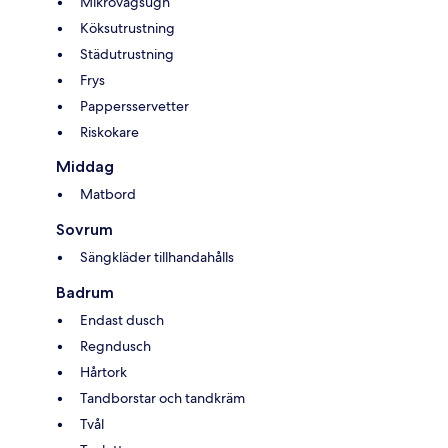
Mikrovågsugn
Köksutrustning
Städutrustning
Frys
Pappersservetter
Riskokare
Middag
Matbord
Sovrum
Sängkläder tillhandahålls
Badrum
Endast dusch
Regndusch
Hårtork
Tandborstar och tandkräm
Tvål