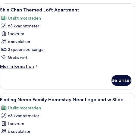
Homestay
Öppna
Ett modernt hotellrum med en säng, 
30
Near
Shin Chan Themed Loft Apartment
alla
Legoland
Utsikt mot staden
w
foton
Slide
63 kvadratmeter
för
Shin
1 sovrum
Chan
6 sovplatser
Themed
3 queensize-sängar
Loft
Gratis wi-fi
Apartment
Mer
Mer information
information
om
Se priser
Shin
Chan
Themed
Öppna
Finding Nemo Family Homestay Near Leg
27
Loft
Finding Nemo Family Homestay Near Legoland w Slide
alla
Apartment
Utsikt mot staden
foton
63 kvadratmeter
för
Finding
1 sovrum
Nemo
6 sovplatser