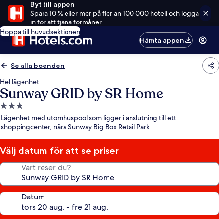
Byt till appen
Spara 10 % eller mer på fler än 100 000 hotell och logga
in för att tjäna förmåner
Hoppa till huvudsektionen
Hämta appen
Se alla boenden
Hel lägenhet
Sunway GRID by SR Home
3.0-
stjärnigt
Lägenhet med utomhuspool som ligger i anslutning till ett
boende
shoppingcenter, nära Sunway Big Box Retail Park
Välj datum för att se priser
Vart reser du?
Datum