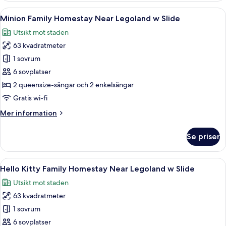
Homestay
Öppna
En lekplats med en rutschkana, en vä
11
Near
Minion Family Homestay Near Legoland w Slide
alla
Legoland
Utsikt mot staden
w
foton
Slide
63 kvadratmeter
för
Minion
1 sovrum
Family
6 sovplatser
Homestay
2 queensize-sängar och 2 enkelsängar
Near
Gratis wi-fi
Legoland
Mer
Mer information
w
information
Slide
om
Se priser
Minion
Family
Homestay
Öppna
Hello Kitty Family Homestay Near Lego
7
Near
Hello Kitty Family Homestay Near Legoland w Slide
alla
Legoland
Utsikt mot staden
w
foton
Slide
63 kvadratmeter
för
Hello
1 sovrum
Kitty
6 sovplatser