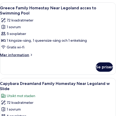
Homestay
Öppna
Greece Family Homestay Near Legoland
11
Near
Greece Family Homestay Near Legoland acces to
alla
Legoland
Swimming Pool
foton
72 kvadratmeter
för
1 sovrum
Greece
5 sovplatser
Family
Homestay
1 kingsize-säng, 1 queensize-säng och 1 enkelsäng
Near
Gratis wi-fi
Legoland
Mer
Mer information
acces
information
to
om
Se priser
Greece
Swimming
Family
Pool
Homestay
Öppna
Capybara Dreamland Family Homestay N
16
Near
Capybara Dreamland Family Homestay Near Legoland w
alla
Legoland
Slide
acces
foton
Utsikt mot staden
to
för
Swimming
72 kvadratmeter
Capybara
Pool
1 sovrum
Dreamland