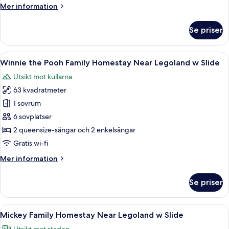
Homestay
Mer
Mer information
Near
information
Legoland
om
Se priser
Iron
w
Man
Slide
Family
Öppna
Ett modernt och kompakt bostadsutry
19
Homestay
Winnie the Pooh Family Homestay Near Legoland w Slide
alla
Near
Utsikt mot kullarna
Legoland
foton
w
63 kvadratmeter
för
Slide
Winnie
1 sovrum
the
6 sovplatser
Pooh
2 queensize-sängar och 2 enkelsängar
Family
Gratis wi-fi
Homestay
Mer
Mer information
Near
information
Legoland
om
Se priser
w
Winnie
the
Slide
Pooh
Öppna
Mickey Family Homestay Near Legoland 
14
Family
Mickey Family Homestay Near Legoland w Slide
alla
Homestay