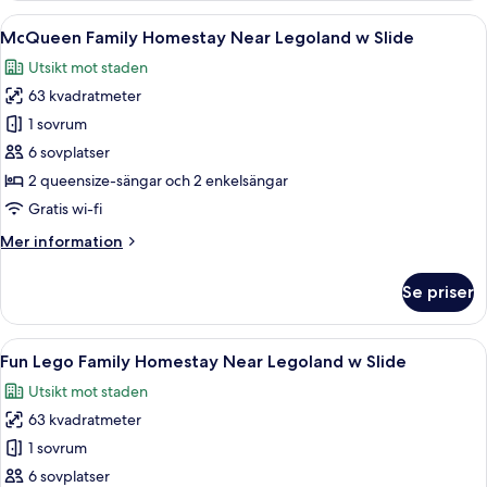
Homestay
Öppna
En lekplats för barn med en rutschkana
9
Near
McQueen Family Homestay Near Legoland w Slide
alla
Legoland
Utsikt mot staden
w
foton
Slide
63 kvadratmeter
för
McQueen
1 sovrum
Family
6 sovplatser
Homestay
2 queensize-sängar och 2 enkelsängar
Near
Gratis wi-fi
Legoland
Mer
Mer information
w
information
Slide
om
Se priser
McQueen
Family
Homestay
Öppna
En lekplats med en klättervägg, en ru
9
Near
Fun Lego Family Homestay Near Legoland w Slide
alla
Legoland
Utsikt mot staden
w
foton
Slide
63 kvadratmeter
för
Fun
1 sovrum
Lego
6 sovplatser