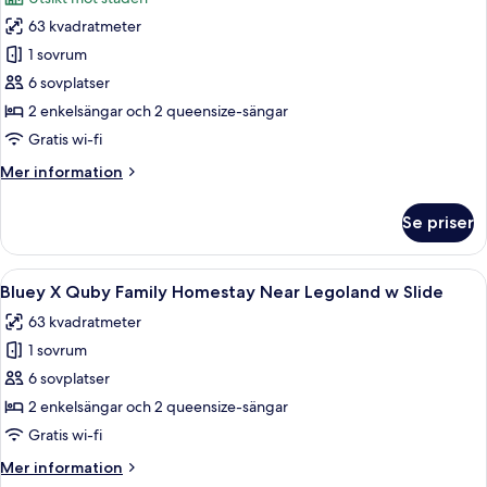
w
foton
Slide
63 kvadratmeter
för
Mario
1 sovrum
Family
6 sovplatser
Homestay
2 enkelsängar och 2 queensize-sängar
Near
Gratis wi-fi
Legoland
Mer
Mer information
w
information
Slide
om
Se priser
Mario
Family
Homestay
Öppna
Ett modernt hotellrum med ett litet pen
8
Near
Bluey X Quby Family Homestay Near Legoland w Slide
alla
Legoland
63 kvadratmeter
w
foton
Slide
1 sovrum
för
Bluey
6 sovplatser
X
2 enkelsängar och 2 queensize-sängar
Quby
Gratis wi-fi
Family
Mer
Mer information
Homestay
information