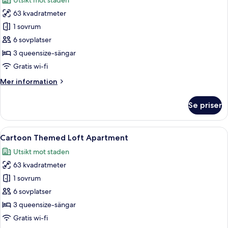
Utsikt mot staden
Near
foton
Legoland
63 kvadratmeter
för
w
Mickey
1 sovrum
Slide
Family
6 sovplatser
Homestay
3 queensize-sängar
Near
Gratis wi-fi
Legoland
Mer
Mer information
w
information
Slide
om
Se priser
Mickey
Family
Homestay
Öppna
Ett modernt vardagsrum med en våningss
15
Near
Cartoon Themed Loft Apartment
alla
Legoland
Utsikt mot staden
w
foton
Slide
63 kvadratmeter
för
Cartoon
1 sovrum
Themed
6 sovplatser
Loft
3 queensize-sängar
Apartment
Gratis wi-fi