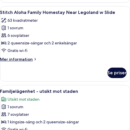
Jungle
Family
Öppna
En lekplats för barn med en rutschka
40
Homestay
Stitch Aloha Family Homestay Near Legoland w Slide
alla
Near
63 kvadratmeter
Legoland
foton
w
1 sovrum
för
Slide
Stitch
6 sovplatser
Aloha
2 queensize-sängar och 2 enkelsängar
Family
Gratis wi-fi
Homestay
Mer
Mer information
Near
information
Legoland
om
Se priser
Stitch
w
Aloha
Slide
Family
Öppna
Familjelägenhet - utsikt mot staden | 
5
Homestay
Familjelägenhet - utsikt mot staden
alla
Near
Utsikt mot staden
Legoland
foton
w
1 sovrum
för
Slide
Familjelägenhet
7 sovplatser
-
1 kingsize-säng och 2 queensize-sängar
utsikt
Gratis wi-fi