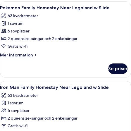
Homestay
Öppna
Pokemon Family Homestay Near Legolan
12
Near
Pokemon Family Homestay Near Legoland w Slide
alla
Legoland
63 kvadratmeter
w
foton
Slide
1 sovrum
för
Pokemon
6 sovplatser
Family
2 queensize-sängar och 2 enkelsängar
Homestay
Gratis wi-fi
Near
Mer
Mer information
Legoland
information
w
om
Se priser
Pokemon
Slide
Family
Homestay
Öppna
Ett kompakt vardagsrum med en vit so
12
Near
Iron Man Family Homestay Near Legoland w Slide
alla
Legoland
63 kvadratmeter
w
foton
Slide
1 sovrum
för
Iron
6 sovplatser
Man
2 queensize-sängar och 2 enkelsängar
Family
Gratis wi-fi