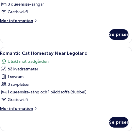
Family
3 queensize-sängar
Homestay
Gratis wi-fi
Near
Mer
Mer information
Legoland
information
w
om
Se priser
Slide
Finding
Nemo
Family
Öppna
En säng med handdukar formade som e
18
Homestay
Romantic Cat Homestay Near Legoland
alla
Near
Utsikt mot trädgården
Legoland
foton
w
63 kvadratmeter
för
Slide
Romantic
1 sovrum
Cat
3 sovplatser
Homestay
1 queensize-säng och 1 bäddsoffa (dubbel)
Near
Gratis wi-fi
Legoland
Mer
Mer information
information
om
Se priser
Romantic
Cat