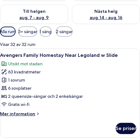
Kontrollera tillgängligheten för den här helgen aug. 7 - aug. 9
Kontrollera tillgängligheten fö
Till helgen
Nästa helg
aug. 7 - aug. 9
aug. 14 - aug. 16
Tillgängliga
Alla rum
3+ sängar
1 säng
2 sängar
filter
för
Visar 32 av 32 rum
rum
Öppna
Avengers Family Homestay Near Legola
15
Avengers Family Homestay Near Legoland w Slide
alla
Utsikt mot staden
foton
63 kvadratmeter
för
Avengers
1 sovrum
Family
6 sovplatser
Homestay
2 queensize-sängar och 2 enkelsängar
Near
Gratis wi-fi
Legoland
Mer
Mer information
w
information
Slide
om
Se priser
Avengers
Family