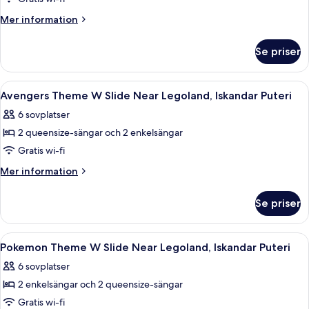
mot
Mer
Mer information
staden
information
om
Se priser
Familjelägenhet
-
utsikt
Öppna
Ett modernt hotellrum med en säng, ett
22
mot
Avengers Theme W Slide Near Legoland, Iskandar Puteri
alla
staden
6 sovplatser
foton
2 queensize-sängar och 2 enkelsängar
för
Avengers
Gratis wi-fi
Theme
Mer
Mer information
W
information
om
Slide
Se priser
Avengers
Near
Theme
Legoland,
W
Öppna
Ett modernt hotellrum med en säng, ett
12
Iskandar
Slide
Pokemon Theme W Slide Near Legoland, Iskandar Puteri
alla
Near
Puteri
6 sovplatser
Legoland,
foton
Iskandar
2 enkelsängar och 2 queensize-sängar
för
Puteri
Pokemon
Gratis wi-fi