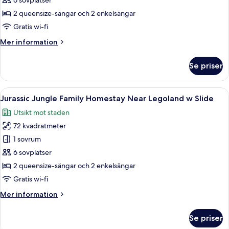
Family
6 sovplatser
Homestay
2 queensize-sängar och 2 enkelsängar
Near
Gratis wi-fi
Legoland
Mer
Mer information
w
information
Slide
om
Se priser
Capybara
Dreamland
Family
Öppna
Ett modernt hotellrum med en färgskala
16
Homestay
Jurassic Jungle Family Homestay Near Legoland w Slide
alla
Near
Utsikt mot staden
Legoland
foton
w
72 kvadratmeter
för
Slide
Jurassic
1 sovrum
Jungle
6 sovplatser
Family
2 queensize-sängar och 2 enkelsängar
Homestay
Gratis wi-fi
Near
Mer
Mer information
Legoland
information
w
om
Se priser
Slide
Jurassic