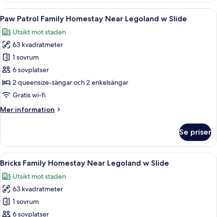
Homestay
Öppna
Paw Patrol Family Homestay Near Legol
10
Near
Paw Patrol Family Homestay Near Legoland w Slide
alla
Legoland
Utsikt mot staden
w
foton
Slide
63 kvadratmeter
för
Paw
1 sovrum
Patrol
6 sovplatser
Family
2 queensize-sängar och 2 enkelsängar
Homestay
Gratis wi-fi
Near
Mer
Mer information
Legoland
information
w
om
Se priser
Slide
Paw
Patrol
Family
Öppna
Ett rum med en vägg full av LEGO-klos
17
Homestay
Bricks Family Homestay Near Legoland w Slide
alla
Near
Utsikt mot staden
Legoland
foton
w
63 kvadratmeter
för
Slide
Bricks
1 sovrum
Family
6 sovplatser