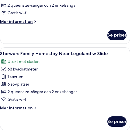
Family
2 queensize-sängar och 2 enkelsängar
Homestay
Gratis wi-fi
Near
Mer
Mer information
Legoland
information
w
om
Se priser
Slide
Hello
Kitty
Family
Öppna
Ett modernt hotellrum med en säng i 
8
Homestay
Starwars Family Homestay Near Legoland w Slide
alla
Near
Utsikt mot staden
Legoland
foton
w
63 kvadratmeter
för
Slide
Starwars
1 sovrum
Family
6 sovplatser
Homestay
2 queensize-sängar och 2 enkelsängar
Near
Gratis wi-fi
Legoland
Mer
Mer information
w
information
Slide
om
Se priser
Starwars
Family