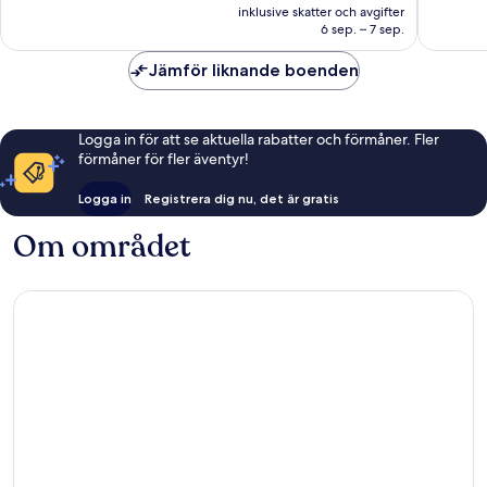
är
inklusive skatter och avgifter
441 rece
1 072 kr
6 sep. – 7 sep.
Jämför liknande boenden
Logga in för att se aktuella rabatter och förmåner. Fler
förmåner för fler äventyr!
Logga in
Registrera dig nu, det är gratis
Om området