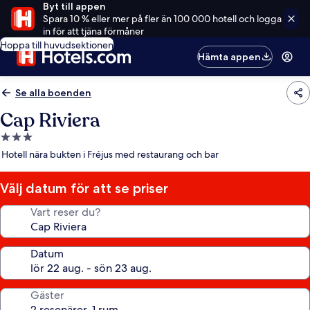
Byt till appen
Spara 10 % eller mer på fler än 100 000 hotell och logga
in för att tjäna förmåner
Hoppa till huvudsektionen
Hämta appen
Se alla boenden
Cap Riviera
3.0-
stjärnigt
Hotell nära bukten i Fréjus med restaurang och bar
boende
Välj datum för att se priser
Vart reser du?
Datum
Gäster