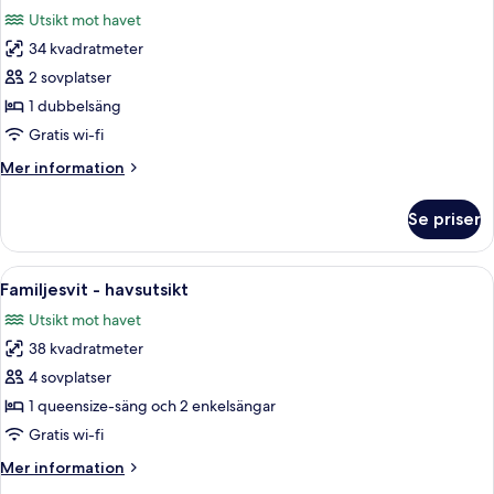
alla
trädgården
Utsikt mot havet
foton
34 kvadratmeter
för
Svit
2 sovplatser
-
1 dubbelsäng
bubbelbad
Gratis wi-fi
Mer
Mer information
information
om
Se priser
Svit
-
bubbelbad
Öppna
Ett välordnat sovrum med en säng, s
9
Familjesvit - havsutsikt
alla
Utsikt mot havet
foton
38 kvadratmeter
för
Familjesvit
4 sovplatser
-
1 queensize-säng och 2 enkelsängar
havsutsikt
Gratis wi-fi
Mer
Mer information
information