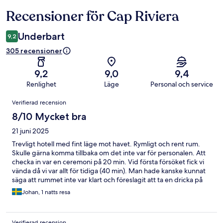
Recensioner för Cap Riviera
Recensioner
Underbart
9,2
305 recensioner
9,2
9,0
9,4
Renlighet
Läge
Personal och service
Recensioner
Verifierad recension
8/10 Mycket bra
21 juni 2025
Trevligt hotell med fint läge mot havet. Rymligt och rent rum.
Skulle gärna komma tillbaka om det inte var för personalen. Att
checka in var en ceremoni på 20 min. Vid första försöket fick vi
vända då vi var allt för tidiga (40 min). Man hade kanske kunnat
säga att rummet inte var klart och föreslagit att ta en dricka på
altanen men vi fick vända. Väll incheckade fanns det en A4 sida
Johan, 1 natts resa
med förhållningsregler. Grindar låstes med kedjor efter viss tid
så då kunde man bara använda stora kör grinden. Vid
beställning i baren hänvisades betalning till utcheckningen men
Verifierad recension