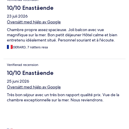
vid ut checkning fanns ingen personal på plats som kunde göra
detta, det kunde bara supervinst göra och denna var inte där. Vi
10/10 Enastående
mailade och efterfrågade betalning utan svar, fick
23 juli 2026
betalningsuppmaning från hotels och fick ringa boendet för att
göra oss oskyldiga de 14€ vi beställt för. Omständigt!
Översätt med hjälp av Google
Chambre propre assez spacieuse. Joli balcon avec vue
magnifique sur la mer. Bon petit déjeuner Hôtel calme et bien
entretenu idéalement situé. Personnel souriant et à l'écoute.
GERARD, 7 nätters resa
Verifierad recension
10/10 Enastående
25 juni 2026
Översätt med hjälp av Google
Très bon séjour avec un très bon rapport qualité prix. Vue de la
chambre exceptionnelle sur la mer. Nous reviendrons.