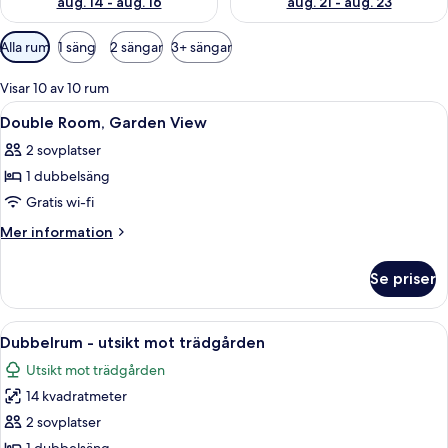
aug. 14 - aug. 16
aug. 21 - aug. 23
Tillgängliga
Alla rum
1 säng
2 sängar
3+ sängar
filter
för
Visar 10 av 10 rum
rum
Öppna
Ett sovrum med en säng, sängbord, en s
5
Double Room, Garden View
alla
2 sovplatser
foton
1 dubbelsäng
för
Double
Gratis wi-fi
Room,
Mer
Mer information
Garden
information
om
View
Se priser
Double
Room,
Garden
Öppna
Ett rum med en stor säng, två sänglam
9
View
Dubbelrum - utsikt mot trädgården
alla
Utsikt mot trädgården
foton
14 kvadratmeter
för
Dubbelrum
2 sovplatser
-