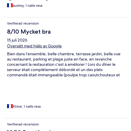
audrey, 1 natts resa
Verifierad recension
8/10 Mycket bra
15 juli 2026
Översätt med hjälp av Google
Bien dans l’ensemble, belle chambre, terrasse jardin, belle vue
au restaurant, parking et plage juste en face, en revanche
concernant la restauration c’est à améliorer ! Lors du dîner le
serveur était complètement débordé et un des plats
commandé était immangeable (poulpe trop caoutchouteux et
incoupable) j’ai donc dû le changer avec du temps d’attendre Et
lors du petit déjeuner: buffet vide à notre arrivée à 9h, il
manquait beaucoup de chose que j’ai du réclamé avec
également beaucoup d’attente pour les avoir c’est dommage
Khloé, 1 natts resa
Verifierad recension