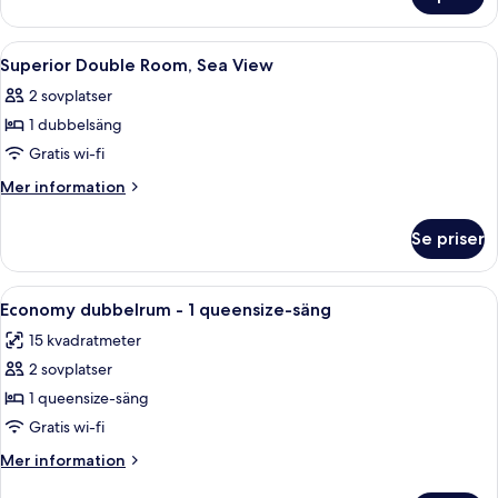
Familjesvit
-
utsikt
Öppna
Ett sovrum med en säng, ett skrivbord,
26
mot
Superior Double Room, Sea View
alla
trädgården
2 sovplatser
foton
1 dubbelsäng
för
Superior
Gratis wi-fi
Double
Mer
Mer information
Room,
information
om
Sea
Se priser
Superior
View
Double
Room,
Öppna
Ett sovrum med en säng, sänglampor, e
7
Sea
Economy dubbelrum - 1 queensize-säng
alla
View
15 kvadratmeter
foton
2 sovplatser
för
Economy
1 queensize-säng
dubbelrum
Gratis wi-fi
-
Mer
Mer information
1
information