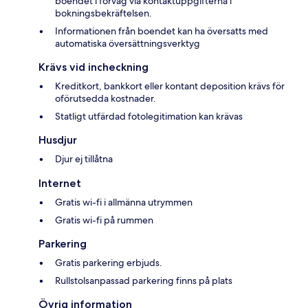
boendet i förväg via kontaktuppgifterna i
bokningsbekräftelsen.
Informationen från boendet kan ha översatts med
automatiska översättningsverktyg
Krävs vid incheckning
Kreditkort, bankkort eller kontant deposition krävs för
oförutsedda kostnader.
Statligt utfärdad fotolegitimation kan krävas
Husdjur
Djur ej tillåtna
Internet
Gratis wi-fi i allmänna utrymmen
Gratis wi-fi på rummen
Parkering
Gratis parkering erbjuds.
Rullstolsanpassad parkering finns på plats
Övrig information