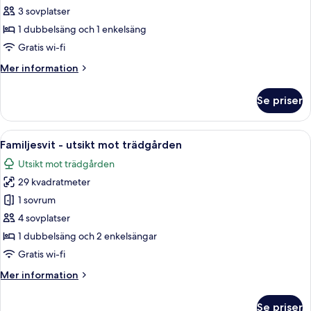
Juniorsvit
3 sovplatser
-
1 dubbelsäng och 1 enkelsäng
utsikt
Gratis wi-fi
mot
Mer
Mer information
trädgården
information
om
Se priser
Juniorsvit
-
utsikt
Öppna
Ett sovrum med en säng, ett nattduks
9
mot
Familjesvit - utsikt mot trädgården
alla
trädgården
Utsikt mot trädgården
foton
29 kvadratmeter
för
Familjesvit
1 sovrum
-
4 sovplatser
utsikt
1 dubbelsäng och 2 enkelsängar
mot
Gratis wi-fi
trädgården
Mer
Mer information
information
om
Se priser