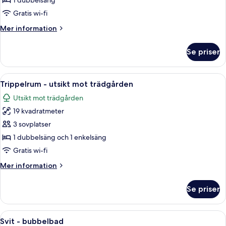
1 dubbelsäng
utsikt
Gratis wi-fi
mot
Mer
Mer information
trädgården
information
om
Se priser
Dubbelrum
-
utsikt
Öppna
Ett rum med två sängar, ett träskåp, e
6
mot
Trippelrum - utsikt mot trädgården
alla
trädgården
Utsikt mot trädgården
foton
19 kvadratmeter
för
Trippelrum
3 sovplatser
-
1 dubbelsäng och 1 enkelsäng
utsikt
Gratis wi-fi
mot
Mer
Mer information
trädgården
information
om
Se priser
Trippelrum
-
utsikt
Öppna
Ett modernt badrum med ett friståend
5
mot
Svit - bubbelbad