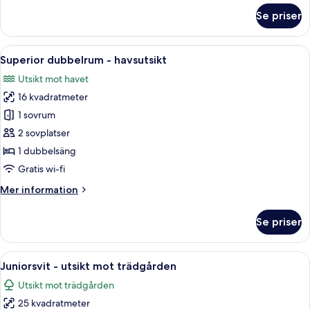
om
Se priser
Familjesvit
-
havsutsikt
Öppna
Ett sovrum med en säng, ett nattduksbor
26
Superior dubbelrum - havsutsikt
alla
Utsikt mot havet
foton
16 kvadratmeter
för
Superior
1 sovrum
dubbelrum
2 sovplatser
-
1 dubbelsäng
havsutsikt
Gratis wi-fi
Mer
Mer information
information
om
Se priser
Superior
dubbelrum
-
Öppna
En byggnad med en täckt uteplats, k
13
havsutsikt
Juniorsvit - utsikt mot trädgården
alla
Utsikt mot trädgården
foton
25 kvadratmeter
för