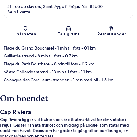
21, rue de claviers, Saint-Aygulf, Fréjus, Var, 83600
Se på karta
Karta
I närheten
Ta sig runt
Restauranger
Plage du Grand Boucharel
- 1 min till fots
- 0.1 km
Gaillarde strand
- 8 min till fots
- 0.7 km
Plage du Petit Boucharel
- 8 min till fots
- 0.7 km
Västra Gaillardes strand
- 13 min till fots
- 1.1 km
Calanque des Corailleurs-stranden
- 1 min med bil
- 1.5 km
Om boendet
Cap Riviera
Cap Riviera ligger vid bukten och är ett utmärkt val för din vistelse i
Fréjus. Gäster kan äta frukost och middag på Escale, som ståtar med
utsikt mot havet. Dessutom har gäster tillgång till en bar/lounge, en
snackbar/deli och en terrass.