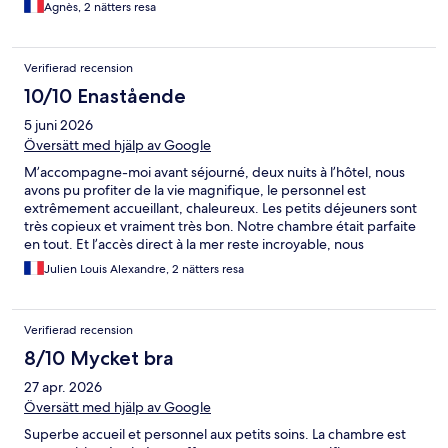
Agnès, 2 nätters resa
Verifierad recension
10/10 Enastående
5 juni 2026
Översätt med hjälp av Google
M’accompagne-moi avant séjourné, deux nuits à l’hôtel, nous
avons pu profiter de la vie magnifique, le personnel est
extrêmement accueillant, chaleureux. Les petits déjeuners sont
très copieux et vraiment très bon. Notre chambre était parfaite
en tout. Et l’accès direct à la mer reste incroyable, nous
reviendrons et nous recommandons.
Julien Louis Alexandre, 2 nätters resa
Verifierad recension
8/10 Mycket bra
27 apr. 2026
Översätt med hjälp av Google
Superbe accueil et personnel aux petits soins. La chambre est