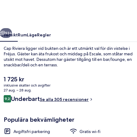
regående
Nästa
93+
Översikt
Rum
Läge
Regler
Cap Riviera ligger vid bukten och är ett utmärkt val för din vistelse i
Fréjus. Gäster kan äta frukost och middag på Escale, som ståtar med
utsikt mot havet. Dessutom har gäster tillgång till en bar/lounge, en
snackbar/deli och en terrass.
Det
1 725 kr
nuvarande
inklusive skatter och avgifter
priset
27 aug. – 28 aug.
är
Recensioner
Underbart
9,2
Exteriör
Se alla 305 recensioner
1 725 kr
9,2 av 10,
Populära bekvämligheter
Avgiftsfri parkering
Gratis wi-fi