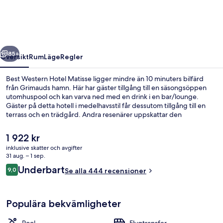
Matisse
regående
Nästa
85+
Översikt
Rum
Läge
Regler
Best Western Hotel Matisse ligger mindre än 10 minuters bilfärd
från Grimauds hamn. Här har gäster tillgång till en säsongsöppen
utomhuspool och kan varva ned med en drink i en bar/lounge.
Gäster på detta hotell i medelhavsstil får dessutom tillgång till en
terrass och en trädgård. Andra resenärer uppskattar den
hjälpsamma personalen.
Det
1 922 kr
nuvarande
inklusive skatter och avgifter
priset
31 aug. – 1 sep.
Bar (på boendet)
är
Recensioner
Underbart
9,0
Se alla 444 recensioner
1 922 kr
9,0 av 10,
Populära bekvämligheter