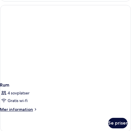
Rum
4 sovplatser
Gratis wi-fi
Mer
Mer information
information
om
Se priser
Rum