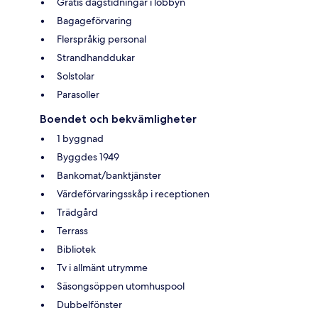
Gratis dagstidningar i lobbyn
Bagageförvaring
Flerspråkig personal
Strandhanddukar
Solstolar
Parasoller
Boendet och bekvämligheter
1 byggnad
Byggdes 1949
Bankomat/banktjänster
Värdeförvaringsskåp i receptionen
Trädgård
Terrass
Bibliotek
Tv i allmänt utrymme
Säsongsöppen utomhuspool
Dubbelfönster