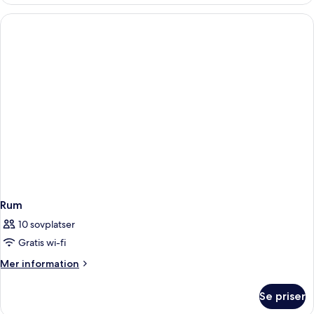
-
1
King
Bed
Non-
Smoking
Rum
10 sovplatser
Gratis wi-fi
Mer
Mer information
information
om
Se priser
Rum