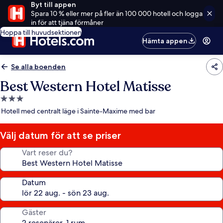
Byt till appen
Spara 10 % eller mer på fler än 100 000 hotell och logga
in för att tjäna förmåner
Hoppa till huvudsektionen
Hämta appen
Se alla boenden
Best Western Hotel Matisse
3.0-
stjärnigt
Hotell med centralt läge i Sainte-Maxime med bar
boende
Välj datum för att se priser
Vart reser du?
Datum
Gäster