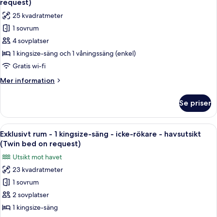
on
request)
-
foton
request)
25 kvadratmeter
icke-
för
rökare
1 sovrum
Familjerum
(Twin
4 sovplatser
-
bed
on
flera
1 kingsize-säng och 1 våningssäng (enkel)
request)
sängar
Gratis wi-fi
-
Mer
Mer information
icke-
information
rökare
om
Se priser
Familjerum
(Twin
-
bed
flera
Öppna
Ett hotellrum med en stor säng, en pla
on
7
sängar
Exklusivt rum - 1 kingsize-säng - icke-rökare - havsutsikt
alla
-
request)
(Twin bed on request)
icke-
foton
Utsikt mot havet
rökare
för
(Twin
23 kvadratmeter
Exklusivt
bed
1 sovrum
rum
on
request)
-
2 sovplatser
1
1 kingsize-säng