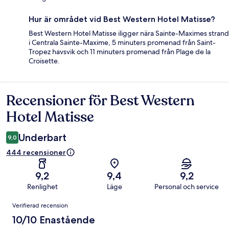
Hur är området vid Best Western Hotel Matisse?
Best Western Hotel Matisse iligger nära Sainte-Maximes strand
i Centrala Sainte-Maxime, 5 minuters promenad från Saint-
Tropez havsvik och 11 minuters promenad från Plage de la
Croisette.
Recensioner för Best Western
Recensioner
Hotel Matisse
Underbart
9,0
444 recensioner
9,2
9,4
9,2
Renlighet
Läge
Personal och service
Recensioner
Verifierad recension
10/10 Enastående