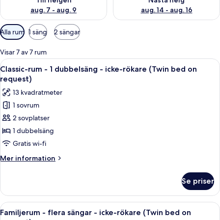
Till helgen
Nästa helg
aug. 7 - aug. 9
aug. 14 - aug. 16
Tillgängliga
Alla rum
1 säng
2 sängar
filter
för
Visar 7 av 7 rum
rum
Öppna
Ett modernt hotellrum med en snyggt 
11
Classic-rum - 1 dubbelsäng - icke-rökare (Twin bed on
alla
request)
foton
13 kvadratmeter
för
1 sovrum
Classic-
2 sovplatser
rum
-
1 dubbelsäng
1
Gratis wi-fi
dubbelsäng
Mer
Mer information
-
information
icke-
om
Se priser
Classic-
rökare
rum
(Twin
-
Öppna
Ett hotellrum med en stor säng, ett skr
bed
11
1
Familjerum - flera sängar - icke-rökare (Twin bed on
alla
dubbelsäng