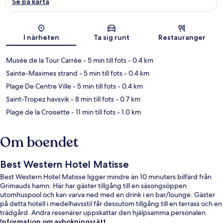
Se på karta
Karta
I närheten
Ta sig runt
Restauranger
Musée de la Tour Carrée
- 5 min till fots
- 0.4 km
Sainte-Maximes strand
- 5 min till fots
- 0.4 km
Plage De Centre Ville
- 5 min till fots
- 0.4 km
Saint-Tropez havsvik
- 8 min till fots
- 0.7 km
Plage de la Croisette
- 11 min till fots
- 1.0 km
Om boendet
Best Western Hotel Matisse
Best Western Hotel Matisse ligger mindre än 10 minuters bilfärd från
Grimauds hamn. Här har gäster tillgång till en säsongsöppen
utomhuspool och kan varva ned med en drink i en bar/lounge. Gäster
på detta hotell i medelhavsstil får dessutom tillgång till en terrass och en
trädgård. Andra resenärer uppskattar den hjälpsamma personalen.
Information om avbokningsrätt