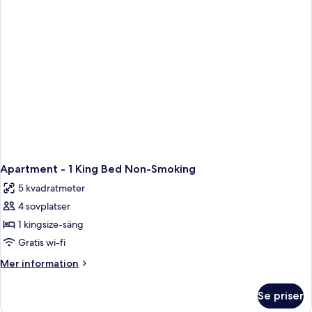
queensize-
bed
säng
on
-
request)
icke-
rökare
(Twin
bed
on
request)
Apartment - 1 King Bed Non-Smoking
5 kvadratmeter
4 sovplatser
1 kingsize-säng
Gratis wi-fi
Mer
Mer information
information
om
Se priser
Apartment