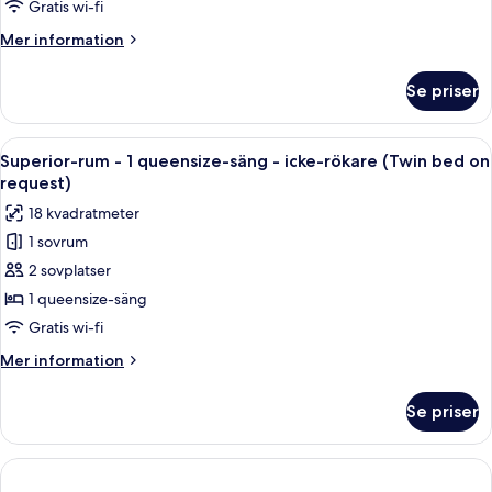
kingsize-
Gratis wi-fi
säng
Mer
Mer information
-
information
icke-
om
Se priser
Exklusivt
rökare
rum
-
-
Öppna
Ett hotellrum med en stor säng, ett sk
havsutsikt
14
1
Superior-rum - 1 queensize-säng - icke-rökare (Twin bed on
alla
(Twin
kingsize-
request)
säng
foton
bed
18 kvadratmeter
-
för
on
icke-
1 sovrum
Superior-
request)
rökare
2 sovplatser
rum
-
havsutsikt
-
1 queensize-säng
(Twin
1
Gratis wi-fi
bed
queensize-
on
Mer
Mer information
säng
request)
information
-
om
Se priser
Superior-
icke-
rum
rökare
-
(Twin
1