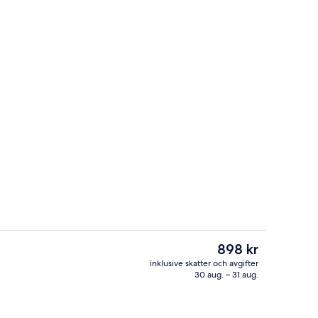
Boendets fasad
Det
898 kr
nuvarande
inklusive skatter och avgifter
priset
30 aug. – 31 aug.
bäddsrum - privat badrum (Single Beds) | Skrivbord, strykjärn/strykbräda, gr
Reception
är
898 kr