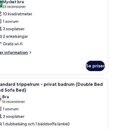
Mycket bra
oton
2
8,2 av 10
(23 recensioner)
23 recensioner
ör
10 kvadratmeter
conomy
1 sovrum
våbäddsrum
3 sovplatser
2 enkelsängar
elat
Gratis wi-fi
adrum
er
r information
formation
m
Se priser
conomy
åbäddsrum
rdiner.
skrivbord, en stol, en TV och ett litet bord.
ppna
Ett hotellrum med två sängar, ett skrivbord, e
5
lat
andard trippelrum - privat badrum (Double Bed
la
adrum
nd Sofa Bed)
oton
Bra
6
ör
7,6 av 10
(16 recensioner)
16 recensioner
tandard
1 sovrum
rippelrum
3 sovplatser
1 dubbelsäng och 1 bäddsoffa (enkel)
rivat