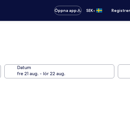
•
Öppna app
SEK
Registre
Datum