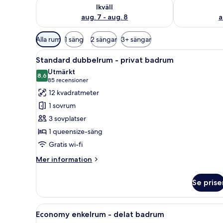
Kontrollera tillgängligheten för ikväll aug. 7 - aug. 8
Kontrollera ti
Ikväll
aug. 7 - aug. 8
a
Tillgängliga
Alla rum
1 säng
2 sängar
3+ sängar
filter
Öppna
En trappa med ett träräcke och
för
5
Standard dubbelrum - privat badrum
alla
rum
Utmärkt
foton
8,6
8,6 av 10
(85 recensioner)
85 recensioner
för
12 kvadratmeter
Standard
1 sovrum
dubbelrum
3 sovplatser
-
1 queensize-säng
privat
Gratis wi-fi
badrum
Mer
Mer information
information
om
Se prise
Standard
dubbelrum
-
Öppna
Ett modernt hotellrum med ett 
5
privat
Economy enkelrum - delat badrum
alla
badrum