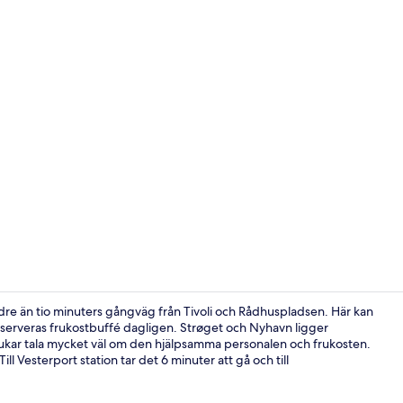
Trappa
re än tio minuters gångväg från Tivoli och Rådhuspladsen. Här kan
serveras frukostbuffé dagligen. Strøget och Nyhavn ligger
rukar tala mycket väl om den hjälpsamma personalen och frukosten.
Standard fyr
ll Vesterport station tar det 6 minuter att gå och till