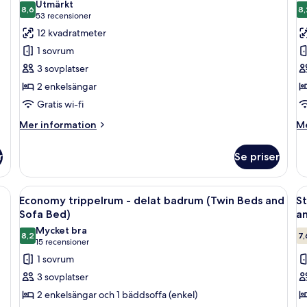
Utmärkt
foton
8,6
f
8,
8,6 av 10
(53 recensioner)
53 recensioner
för
f
12 kvadratmeter
Standard
E
1 sovrum
tvåbäddsrum
t
3 sovplatser
-
-
2 enkelsängar
privat
d
Gratis wi-fi
badrum
b
Mer
M
Mer information
Me
information
in
om
o
r
Se priser
Standard
E
tvåbäddsrum
tv
-
-
sängar, en sänggavel i trä, ett skrivbord med en stol och ett fönster med ga
Öppna
Ett kompakt hotellrum med en säng, ett 
Ö
6
privat
de
Economy trippelrum - delat badrum (Twin Beds and
St
alla
al
badrum
b
Sofa Bed)
a
foton
f
Mycket bra
8,2
7,
för
f
8,2 av 10
(15 recensioner)
15 recensioner
Economy
S
1 sovrum
trippelrum
t
3 sovplatser
-
-
2 enkelsängar och 1 bäddsoffa (enkel)
delat
p