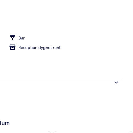
 varje dag mot avgift
Bar
Reception dygnet runt
atum