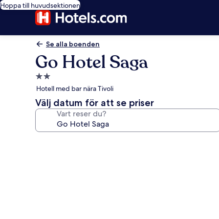
Hoppa till huvudsektionen
Se alla boenden
Go Hotel Saga
2.0-
stjärnigt
Hotell med bar nära Tivoli
boende
Välj datum för att se priser
Vart reser du?
Fotogalleri
för
Go
Hotel
Saga