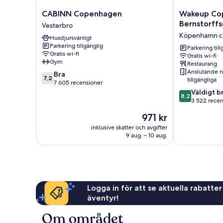
Beds)
CABINN
Wakeup
CABINN Copenhagen
Wakeup Co
Copenhagen
Copenhagen
Bernstorff
Vesterbro
Vesterbro
Bernstorffsg
Köpenhamn c
Husdjursvänligt
Köpenhamn
Parkering tillgänglig
centrum
Parkering till
Gratis wi-fi
Gratis wi-fi
Gym
Restaurang
Anslutande 
7.2
Bra
7,2
tillgängliga
av
7 605 recensioner
10,
8.2
Väldigt b
8,2
Bra,
av
3 522 recen
7 605 recensioner
10,
Priset
971 kr
Väldigt
är
bra,
inklusive skatter och avgifter
971 kr
9 aug. – 10 aug.
3 522 recensi
Logga in för att se aktuella rabatter
äventyr!
Om området