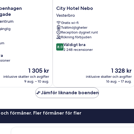
City
penhagen
City Hotel Nebo
Hotel
sgade
Vesterbro
ade
Nebo
entrum
Gratis wi-fi
Vesterbro
Tvättmöjligheter
gänglig
Reception dygnet runt
Rökning förbjuden
rum
8.0
Väldigt bra
8,0
av
2 248 recensioner
10,
ra
Väldigt
sioner
bra,
Priset
Priset
1 305 kr
1 328 kr
2 248 recensioner
är
är
inklusive skatter och avgifter
inklusive skatter och avgifter
1 305 kr
1 328 kr
9 aug. – 10 aug.
16 aug. – 17 aug.
oner
Jämför liknande boenden
 och förmåner. Fler förmåner för fler