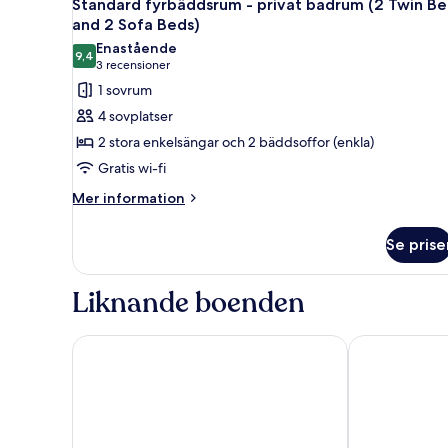
11
privat
Standard fyrbäddsrum - privat badrum (2 Twin Be
alla
badrum
and 2 Sofa Beds)
(Twin
foton
Enastående
Beds
9,4
för
9,4 av 10
(3 recensioner)
3 recensioner
and
Standard
1 sovrum
Sofa
fyrbäddsrum
Bed)
4 sovplatser
-
2 stora enkelsängar och 2 bäddsoffor (enkla)
privat
Gratis wi-fi
badrum
Mer
(2
Mer information
information
Twin
om
Beds
Se prise
Standard
and
fyrbäddsrum
-
2
Liknande boenden
privat
Sofa
badrum
Beds)
(2
CABINN Copenhagen
Wakeup Cope
Twin
Beds
and
2
Sofa