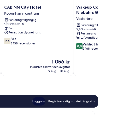
CABINN
Wakeup
CABINN City Hotel
Wakeup Copenhagen
City
Copenhagen
Niebuhrs Gade
Köpenhamn centrum
Hotel
Carsten
Vesterbro
Parkering tillgänglig
Köpenhamn
Niebuhrs
Gratis wi-fi
centrum
Gade
Parkering tillgänglig
Bar
Gratis wi-fi
Vesterbro
Reception dygnet runt
Restaurang
Luftkonditionering
7.6
Bra
7,6
av
3 138 recensioner
8.0
Väldigt bra
8,0
10,
av
2 168 recensioner
Bra,
10,
3 138 recensioner
Väldigt
Priset
1 056 kr
bra,
är
inklusive skatter och avgifter
inklusive s
2 168 recensioner
1 056 kr
9 aug. – 10 aug.
Logga in
Registrera dig nu, det är gratis