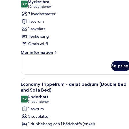
Mycket bra
foton
8,2
8,2 av 10
(32 recensioner)
32 recensioner
för
7 kvadratmeter
Economy
1 sovrum
enkelrum
1 sovplats
-
1 enkelsäng
delat
Gratis wi-fi
badrum
Mer
Mer information
information
om
Se prise
Economy
enkelrum
-
Öppna
Ett hotellrum med två separata 
8
delat
Economy trippelrum - delat badrum (Double Bed
alla
badrum
and Sofa Bed)
foton
Underbart
9,2
för
9,2 av 10
(5 recensioner)
5 recensioner
Economy
1 sovrum
trippelrum
3 sovplatser
-
1 dubbelsäng och 1 bäddsoffa (enkel)
delat