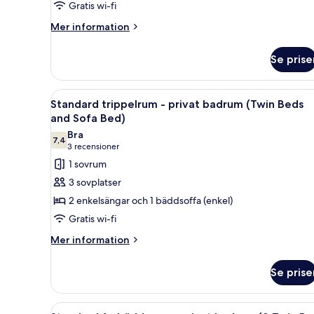
Gratis wi-fi
badrum
Mer
(Double
Mer information
information
Bed
om
and
Se prise
Economy
Sofa
trippelrum
-
Bed)
Öppna
Ett hotellrum med två separata 
5
delat
Standard trippelrum - privat badrum (Twin Beds
alla
badrum
and Sofa Bed)
(Double
foton
Bra
Bed
7,4
för
7,4 av 10
(3 recensioner)
3 recensioner
and
Standard
1 sovrum
Sofa
trippelrum
Bed)
3 sovplatser
-
2 enkelsängar och 1 bäddsoffa (enkel)
privat
Gratis wi-fi
badrum
Mer
(Twin
Mer information
information
Beds
om
and
Se prise
Standard
Sofa
trippelrum
-
Bed)
Öppna
Ett hotellrum med tre separata