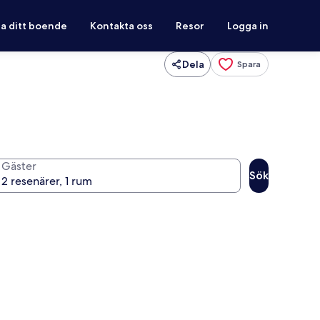
ra ditt boende
Kontakta oss
Resor
Logga in
Dela
Spara
Gäster
Sök