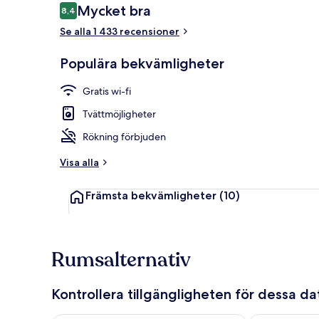
Recensioner
Mycket bra
8,4
8,4 av 10,
Se alla 1 433 recensioner
Frukostbuffé
Populära bekvämligheter
Gratis wi-fi
Tvättmöjligheter
Rökning förbjuden
Visa alla
Främsta bekvämligheter
(10)
Rumsalternativ
Kontrollera tillgängligheten för dessa d