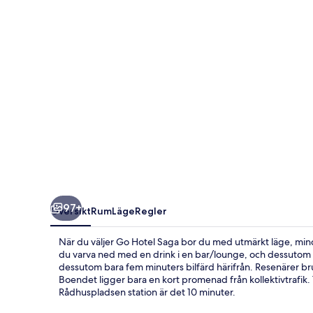
97+
Översikt
Rum
Läge
Regler
När du väljer Go Hotel Saga bor du med utmärkt läge, mind
du varva ned med en drink i en bar/lounge, och dessutom 
dessutom bara fem minuters bilfärd härifrån. Resenärer b
Boendet ligger bara en kort promenad från kollektivtrafik. Ti
Rådhuspladsen station är det 10 minuter.